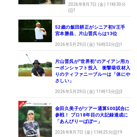
2026年8月7日 (金) 11時30分
1
52歳の飯田耕正がシニア初V王手
宮本勝昌、片山晋呉らは13位
2026年5月29日 (金) 16時32分
1
片山晋呉が“世界初”のアイアン用カ
ーボンシャフト投入 衝撃吸収材入
りのティファニーブルーは「体にや
さしい」
2026年5月29日 (金) 11時15分
3
金田久美子がツアー通算500試合に
参戦！ プロ18年目の大記録達成に
「あんびりーばぼー」
2026年8月7日 (金) 11時25分
19