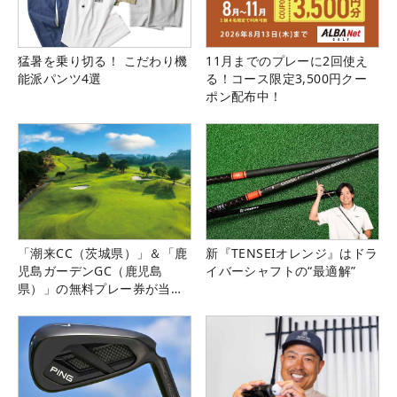
猛暑を乗り切る！ こだわり機
11月までのプレーに2回使え
能派パンツ4選
る！コース限定3,500円クー
ポン配布中！
「潮来CC（茨城県）」＆「鹿
新『TENSEIオレンジ』はドラ
児島ガーデンGC（鹿児島
イバーシャフトの“最適解”
県）」の無料プレー券が当た
る！！