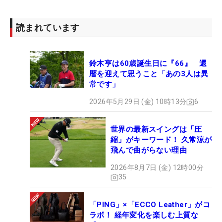
【ファンケルクラシック 女子エキシビジョンマッ
読まれています
チ 最終結果】
1位 -7 宮里美香
鈴木亨は60歳誕生日に『66』 還
2位 -3 原江里菜
暦を迎えて思うこと「あの3人は異
3位 -2 青山加織
常です」
4位 -1 大江香織
2026年5月29日 (金) 10時13分
6
5位 E 佐伯三貴
6位 +1 有村智恵
世界の最新スイングは「圧
縮」がキーワード！ 久常涼が
飛んで曲がらない理由
2026年8月7日 (金) 12時00分
35
「PING」×「ECCO Leather」がコ
ラボ！ 経年変化を楽しむ上質な