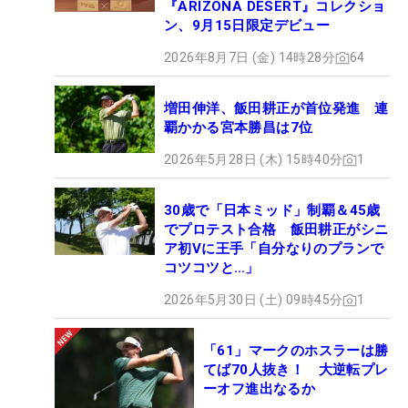
『ARIZONA DESERT』コレクショ
ン、9月15日限定デビュー
2026年8月7日 (金) 14時28分
64
増田伸洋、飯田耕正が首位発進 連
覇かかる宮本勝昌は7位
2026年5月28日 (木) 15時40分
1
30歳で「日本ミッド」制覇＆45歳
でプロテスト合格 飯田耕正がシニ
ア初Vに王手「自分なりのプランで
コツコツと…」
2026年5月30日 (土) 09時45分
1
「61」マークのホスラーは勝
てば70人抜き！ 大逆転プレ
ーオフ進出なるか