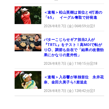
＜速報＞松山英樹は首位と4打差の
「65」 イーグル奪取で好発進
2026年8月7日 (金) 06時59分
1
パターこじらせギア担当2人が
『TRTL』をテスト！高MOIで転が
り◎、調節も自在で「結果の改善効
果にかなりの意外性」
2026年8月7日 (金) 11時15分
18
＜速報＞入谷響が単独首位 永井花
奈、金田久美子ら1差追走
2026年8月7日 (金) 12時42分
1