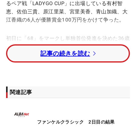
るペア戦「LADYGO CUP」に出場している有村智
恵、佐伯三貴、原江里菜、宮里美香、青山加織、大
江香織の6人が優勝賞金100万円をかけて争った。
初日に「68」をマークし単独首位発進を決めた36歳
の宮里が、この日ボギーなしの3バーディを奪い
記事の続きを読む
「69」をマーク。トータル7アンダーで逃げ切りVを
果たした。「久しぶりに2日連続アンダーパーで回
れてすごくうれしいです。きょうはノーボギーで回
れましたし、難しいパーパットもしっかり決めるこ
とができて、いい集中力で回ることができてだいぶ
関連記事
満足しています」と笑顔で振り返った。
最終日は37歳の有村、41歳の佐伯との組み合わせで
回った。「智恵さんとは2日回って、三貴さんは本
ファンケルクラシック 2日目の結果
当に久しぶりだった。皆ナショナルチームのときか