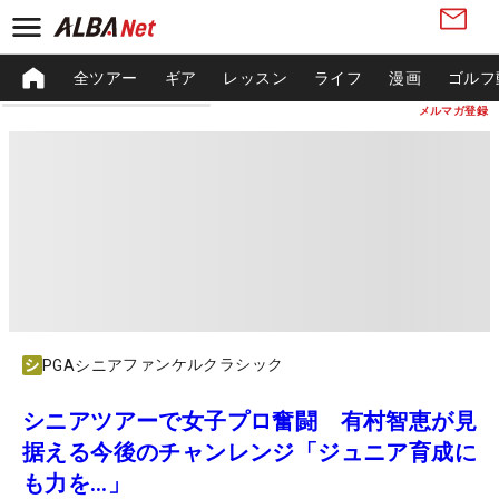
全ツアー
ギア
レッスン
ライフ
漫画
ゴルフ
メルマガ登録
ファンケルクラシック
PGAシニア
シニアツアーで女子プロ奮闘 有村智恵が見
据える今後のチャンレンジ「ジュニア育成に
も力を…」