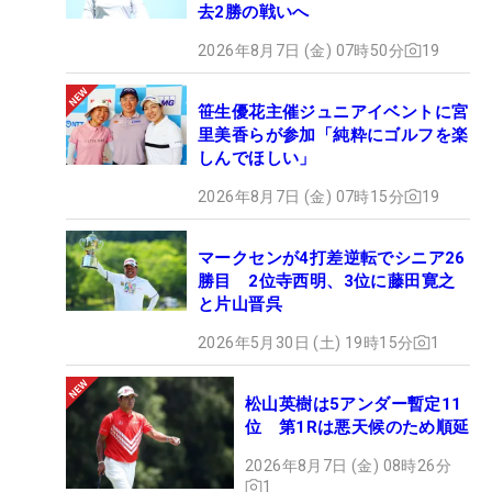
去2勝の戦いへ
2026年8月7日 (金) 07時50分
19
笹生優花主催ジュニアイベントに宮
里美香らが参加「純粋にゴルフを楽
しんでほしい」
2026年8月7日 (金) 07時15分
19
マークセンが4打差逆転でシニア26
勝目 2位寺西明、3位に藤田寛之
と片山晋呉
2026年5月30日 (土) 19時15分
1
松山英樹は5アンダー暫定11
位 第1Rは悪天候のため順延
2026年8月7日 (金) 08時26分
1