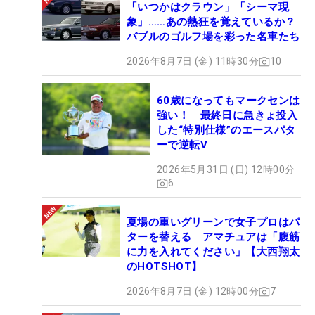
「いつかはクラウン」「シーマ現
象」……あの熱狂を覚えているか？
バブルのゴルフ場を彩った名車たち
2026年8月7日 (金) 11時30分
10
60歳になってもマークセンは
強い！ 最終日に急きょ投入
した“特別仕様”のエースパタ
ーで逆転V
2026年5月31日 (日) 12時00分
6
夏場の重いグリーンで女子プロはパ
ターを替える アマチュアは「腹筋
に力を入れてください」【大西翔太
のHOTSHOT】
2026年8月7日 (金) 12時00分
7