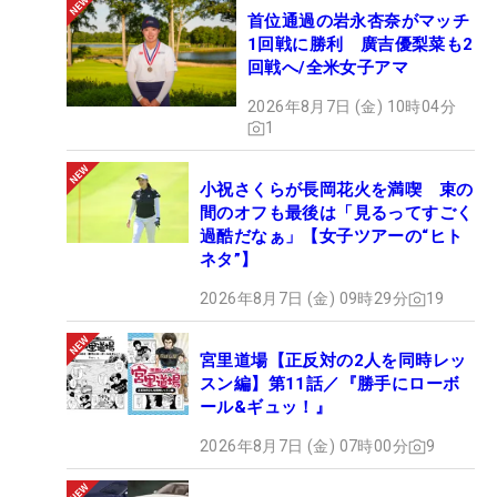
首位通過の岩永杏奈がマッチ
1回戦に勝利 廣吉優梨菜も2
回戦へ/全米女子アマ
2026年8月7日 (金) 10時04分
1
小祝さくらが長岡花火を満喫 束の
間のオフも最後は「見るってすごく
過酷だなぁ」【女子ツアーの“ヒト
ネタ”】
2026年8月7日 (金) 09時29分
19
宮里道場【正反対の2人を同時レッ
スン編】第11話／『勝手にローボ
ール&ギュッ！』
2026年8月7日 (金) 07時00分
9