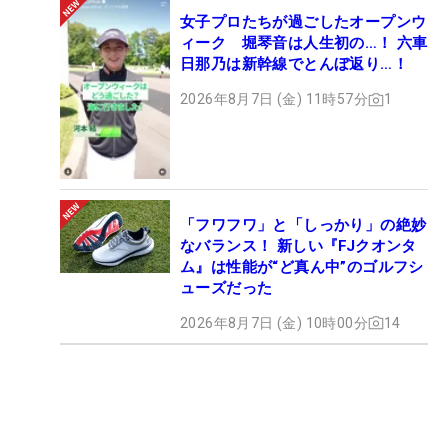
女子プロたちが過ごしたオープンウ
ィーク 堀琴音は人生初の…！ 六車
日那乃は新幹線でとんぼ返り…！
2026年8月7日 (金) 11時57分
1
「フワフワ」と「しっかり」の絶妙
なバランス！ 新しい『FJクオンタ
ム』は性能が“ど真ん中”のゴルフシ
ューズだった
2026年8月7日 (金) 10時00分
14