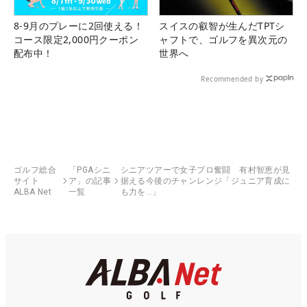
8-9月のプレーに2回使える！
スイスの叡智が生んだTPTシ
コース限定2,000円クーポン
ャフトで、ゴルフを異次元の
配布中！
世界へ
Recommended by
ゴルフ総合
「PGAシニ
シニアツアーで女子プロ奮闘 有村智恵が見
サイト
ア」の記事
据える今後のチャンレンジ「ジュニア育成に
ALBA Net
一覧
も力を…」