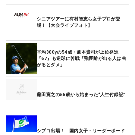
ら知っているメンバーですし、こうやってまた一緒
にゴルフ出来ているのは幸せだなと思います」と話
した。
シニアツアーに有村智恵ら女子プロが登
場！【大会ライブフォト】
宮里の組にはたくさんのギャラリーが帯同した。
「『こういうプレーが出来るんだぞ』と。女子ゴル
フは若い子が頑張っていますし、30代の女子プロも
平均300yの54歳・兼本貴司が上位発進
ちゃんと光るものを持っているということを、お客
『67』も逆球に苦戦「飛距離が出る人は曲
がるとダメ」
さんにアピール出来たかなと思います（笑）」とベ
テランプロの意地を見せた。
LADYGO CUPの発起人、有村は今回のエキシビジョ
藤田寛之の55歳から始まった“人生付録記”
ンマッチを終えて「本当にすごくステキな大会。ギ
ャラリーも本当に多かったですし、シニアの方々に
はきのうアドバイスもいただいた。私たちにとっ
て、すごくいい時間を過ごさせていただきました」
と振り返った。
シブコ出場！ 国内女子・リーダーボード