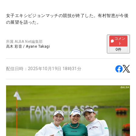
女子エキシビジョンマッチの競技が終了した。有村智恵が今後
の展望を語った。
コメン
所属
ALBA Net編集部
ト
高木 彩音
/
Ayane Takagi
0
件
配信日時：
2025年10月19日 18時31分