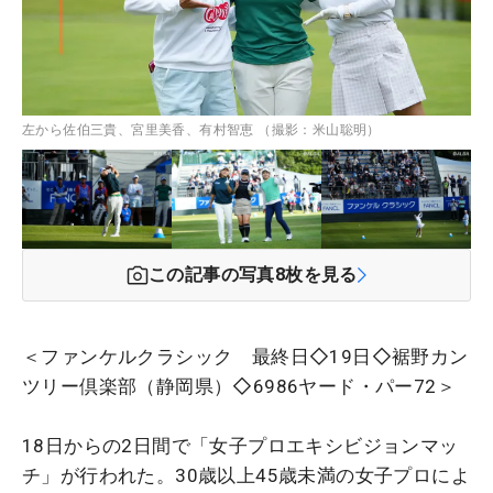
左から佐伯三貴、宮里美香、有村智恵 （撮影：米山聡明）
この記事の写真
8
枚を見る
＜ファンケルクラシック 最終日◇19日◇裾野カン
ツリー倶楽部（静岡県）◇6986ヤード・パー72＞
18日からの2日間で「女子プロエキシビジョンマッ
チ」が行われた。30歳以上45歳未満の女子プロによ