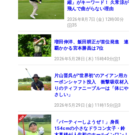
縮」がキーワード！ 久常涼が
飛んで曲がらない理由
2026年8月7日 (金) 12時00分
35
増田伸洋、飯田耕正が首位発進 連
覇かかる宮本勝昌は7位
2026年5月28日 (木) 15時40分
1
片山晋呉が“世界初”のアイアン用カ
ーボンシャフト投入 衝撃吸収材入
りのティファニーブルーは「体にや
さしい」
2026年5月29日 (金) 11時15分
3
「パーティーしようぜ！」身長
154cmの小さなドラコン女子・鈴
木真緒が人生初のホールインワン！