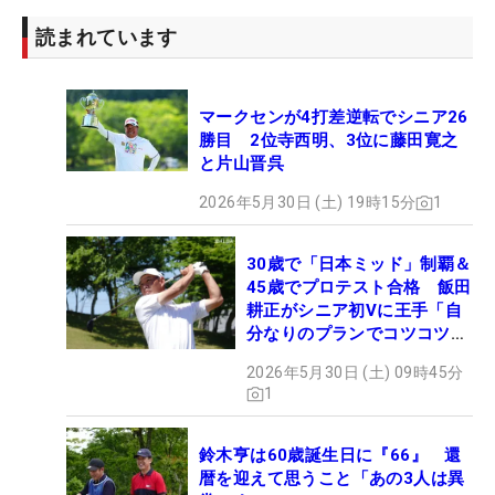
読まれています
マークセンが4打差逆転でシニア26
勝目 2位寺西明、3位に藤田寛之
と片山晋呉
2026年5月30日 (土) 19時15分
1
30歳で「日本ミッド」制覇＆
45歳でプロテスト合格 飯田
耕正がシニア初Vに王手「自
分なりのプランでコツコツ
と…」
2026年5月30日 (土) 09時45分
1
鈴木亨は60歳誕生日に『66』 還
暦を迎えて思うこと「あの3人は異