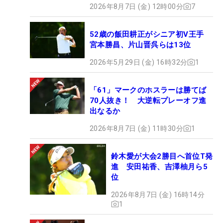
2026年8月7日 (金) 12時00分
7
52歳の飯田耕正がシニア初V王手
宮本勝昌、片山晋呉らは13位
2026年5月29日 (金) 16時32分
1
「61」マークのホスラーは勝てば
70人抜き！ 大逆転プレーオフ進
出なるか
2026年8月7日 (金) 11時30分
1
鈴木愛が大会2勝目へ首位T発
進 安田祐香、吉澤柚月ら5
位
2026年8月7日 (金) 16時14分
1