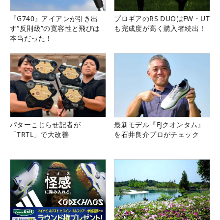
『G740』アイアンが引き出
プロギアのRS DUOはFW・UT
す“反則級”の寛容性と飛びは
も完成度が高く購入者続出！
本当だった！
パターこじらせ記者が
最新モデル『FJクオンタム』
「TRTL」で大改善
を石井良介プロがチェック