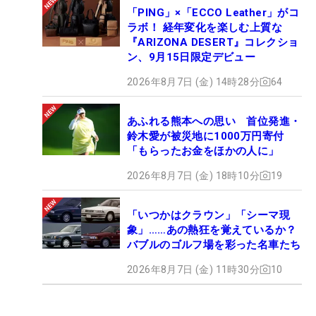
「PING」×「ECCO Leather」がコ
ラボ！ 経年変化を楽しむ上質な
『ARIZONA DESERT』コレクショ
ン、9月15日限定デビュー
2026年8月7日 (金) 14時28分
64
あふれる熊本への思い 首位発進・
鈴木愛が被災地に1000万円寄付
「もらったお金をほかの人に」
2026年8月7日 (金) 18時10分
19
「いつかはクラウン」「シーマ現
象」……あの熱狂を覚えているか？
バブルのゴルフ場を彩った名車たち
2026年8月7日 (金) 11時30分
10