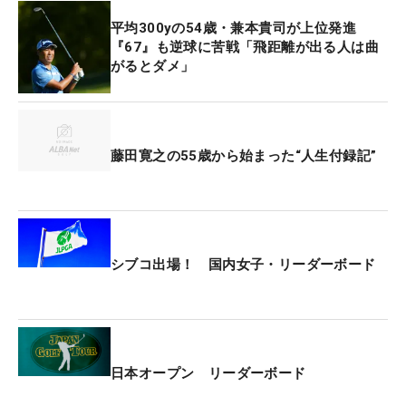
い。これから行ってきます」とワクワクする表情で
平均300yの54歳・兼本貴司が上位発進
コースに向かった。
『67』も逆球に苦戦「飛距離が出る人は曲
がるとダメ」
ギャラリープラザでは、射的やお菓子すくいなどを
楽しめる『縁日ブース』とスナッグゴルフ、パター
ゴルフを使った『ゴルフ体験』など、大きな声を出
して楽しめるコーナーの『KIRIN キッズパーク』が
藤田寛之の55歳から始まった“人生付録記”
用意されている。
孫と一緒にパター合戦を楽しんでいた方は、「ここ
には、こういう子どもたちが楽しめるところがある
シブコ出場！ 国内女子・リーダーボード
から、毎年のように来ているよ。孫がもっと小さい
ときから試合に来ているんだけど、やっと一緒にゴ
ルフをできるようになって、こうしてパターで戦う
ことができるのがすごくうれしい」とほほ笑んだ。
日本オープン リーダーボード
また、会場では、ギャラリーが楽しめる企画が他に