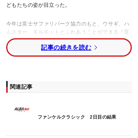
どもたちの姿が目立った。
今年は富士サファリパーク協力のもと、ウサギ、ハ
ムスター、モルモットとふれあうことができる『富
士サファリゾーン』が新設された。午前10時30分～
記事の続きを読む
11時30分、正午～午後1時、午後1時30分～2時の3
部制で行われている。
午前からたくさんの子どもたちが行列をつくった。
「ゴルフ観戦に来て、こうしたイベントがあるとう
関連記事
れしいですね。一緒にきた子どもが楽しんでくれて
いますので」。家族3人で来場したという男性は、
小学生の息子が楽しむ姿を見て笑みを見せる。
ファンケルクラシック 2日目の結果
ウサギとうれしそうに触れ合った息子は「あまり触
れ合えない動物たちに会えてうれしい。観戦も楽し