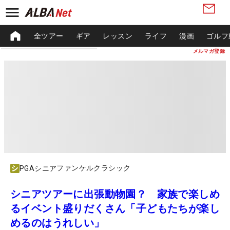
全ツアー
ギア
レッスン
ライフ
漫画
ゴルフ
メルマガ登録
ファンケルクラシック
PGAシニア
シニアツアーに出張動物園？ 家族で楽しめ
るイベント盛りだくさん「子どもたちが楽し
めるのはうれしい」