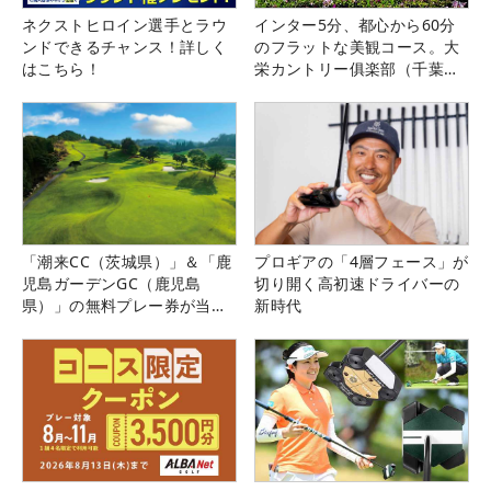
ネクストヒロイン選手とラウ
インター5分、都心から60分
ンドできるチャンス！詳しく
のフラットな美観コース。大
はこちら！
栄カントリー俱楽部（千葉
県）
「潮来CC（茨城県）」＆「鹿
プロギアの「4層フェース」が
児島ガーデンGC（鹿児島
切り開く高初速ドライバーの
県）」の無料プレー券が当た
新時代
る！！