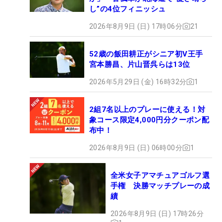
し”の4位フィニッシュ
2026年8月9日 (日) 17時06分
21
52歳の飯田耕正がシニア初V王手
宮本勝昌、片山晋呉らは13位
2026年5月29日 (金) 16時32分
1
2組7名以上のプレーに使える！対
象コース限定4,000円分クーポン配
布中！
2026年8月9日 (日) 06時00分
1
全米女子アマチュアゴルフ選
手権 決勝マッチプレーの成
績
2026年8月9日 (日) 17時26分