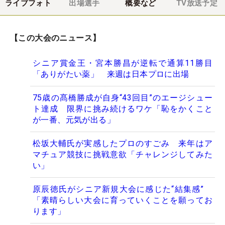
ライブフォト
出場選手
概要など
TV放送予定
【この大会のニュース】
シニア賞金王・宮本勝昌が逆転で通算11勝目
「ありがたい薬」 来週は日本プロに出場
75歳の髙橋勝成が自身“43回目”のエージシュー
ト達成 限界に挑み続けるワケ「恥をかくこと
が一番、元気が出る」
松坂大輔氏が実感したプロのすごみ 来年はア
マチュア競技に挑戦意欲「チャレンジしてみた
い」
原辰徳氏がシニア新規大会に感じた“結集感”
「素晴らしい大会に育っていくことを願ってお
ります」