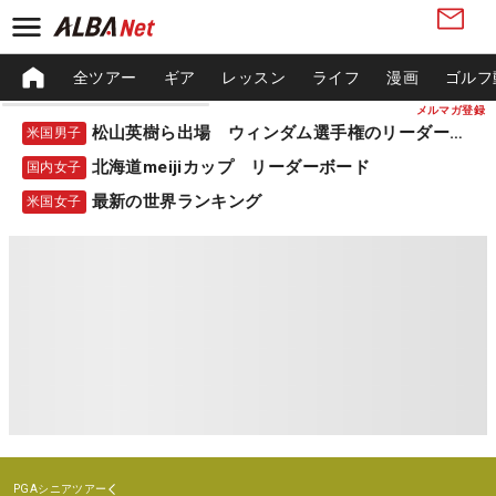
全ツアー
ギア
レッスン
ライフ
漫画
ゴルフ
メルマガ登録
松山英樹ら出場 ウィンダム選手権のリーダーボード
米国男子
北海道meijiカップ リーダーボード
国内女子
最新の世界ランキング
米国女子
PGAシニアツアー