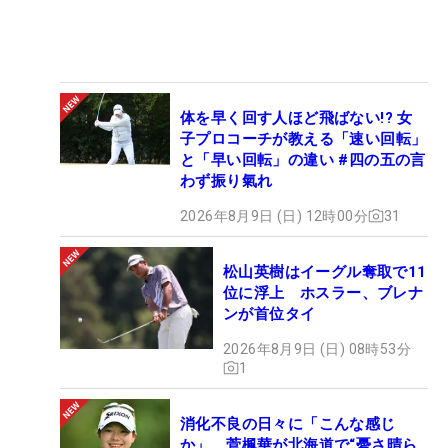
体を早く回す人ほど飛ばない!? 女
子プロコーチが教える「速い回転」
と「早い回転」の違い #四の五の言
わず振り氣れ
2026年8月9日 (日) 12時00分
31
松山英樹はイーグル奪取で11
位に浮上 ホスラー、ブレナ
ンが首位タイ
2026年8月9日 (日) 08時53分
1
消化不良の日々に「こんな感じ
か」 菅楓華が北海道で“憂さ晴ら