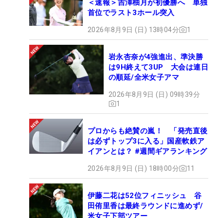
＜速報＞吉澤柚月が初優勝へ 単独
首位でラスト3ホール突入
2026年8月9日 (日) 13時04分
1
岩永杏奈が4強進出、準決勝
は9H終えて3UP 大会は連日
の順延/全米女子アマ
2026年8月9日 (日) 09時39分
1
プロからも絶賛の嵐！ 「発売直後
は必ずトップ3に入る」国産軟鉄ア
イアンとは？ #週間ギアランキング
2026年8月9日 (日) 18時00分
11
伊藤二花は52位フィニッシュ 谷
田侑里香は最終ラウンドに進めず/
米女子下部ツアー