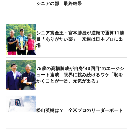
シニアの部 最終結果
シニア賞金王・宮本勝昌が逆転で通算11勝
目「ありがたい薬」 来週は日本プロに出
場
75歳の髙橋勝成が自身“43回目”のエージシ
ュート達成 限界に挑み続けるワケ「恥を
かくことが一番、元気が出る」
松山英樹は？ 全米プロのリーダーボード