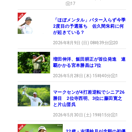
17
「ほぼメンタル」パター入らず今季
2度目の予選落ち 佐久間朱莉に何
が起きている？
2026年8月9日 (日) 08時39分
20
増田伸洋、飯田耕正が首位発進 連
覇かかる宮本勝昌は7位
2026年5月28日 (木) 15時40分
1
マークセンが4打差逆転でシニア26
勝目 2位寺西明、3位に藤田寛之
と片山晋呉
2026年5月30日 (土) 19時15分
1
22歳・吉澤柚月が念願の初優