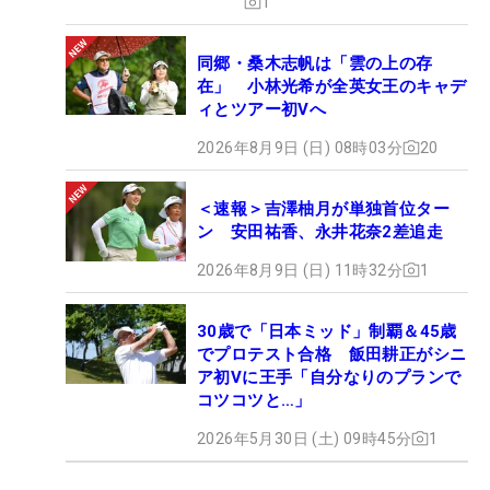
1
同郷・桑木志帆は「雲の上の存
在」 小林光希が全英女王のキャデ
ィとツアー初Vへ
2026年8月9日 (日) 08時03分
20
＜速報＞吉澤柚月が単独首位ター
ン 安田祐香、永井花奈2差追走
2026年8月9日 (日) 11時32分
1
30歳で「日本ミッド」制覇＆45歳
でプロテスト合格 飯田耕正がシニ
ア初Vに王手「自分なりのプランで
コツコツと…」
2026年5月30日 (土) 09時45分
1