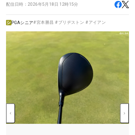
配信日時：
2026年5月18日 12時15分
#
宮本勝昌
#
ブリヂストン
#
アイアン
PGAシニア