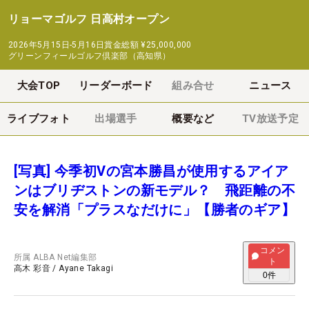
リョーマゴルフ 日高村オープン
2026年5月15日-5月16日
賞金総額
¥25,000,000
グリーンフィールゴルフ倶楽部（高知県）
大会TOP
リーダーボード
組み合せ
ニュース
ライブフォト
出場選手
概要など
TV放送予定
[写真] 今季初Vの宮本勝昌が使用するアイア
ンはブリヂストンの新モデル？ 飛距離の不
安を解消「プラスなだけに」【勝者のギア】
コメン
所属
ALBA Net編集部
ト
高木 彩音
/
Ayane Takagi
0
件