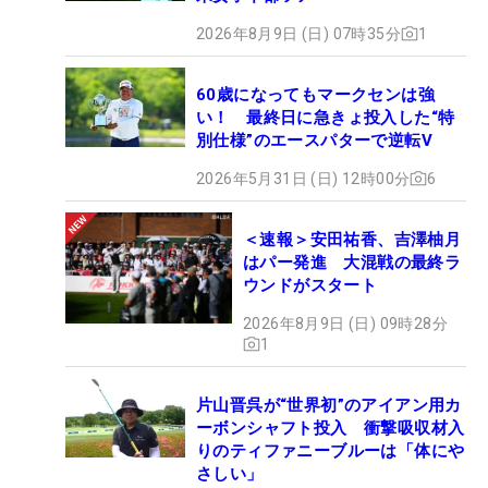
2026年8月9日 (日) 07時35分
1
60歳になってもマークセンは強
い！ 最終日に急きょ投入した“特
別仕様”のエースパターで逆転V
2026年5月31日 (日) 12時00分
6
＜速報＞安田祐香、吉澤柚月
はパー発進 大混戦の最終ラ
ウンドがスタート
2026年8月9日 (日) 09時28分
1
片山晋呉が“世界初”のアイアン用カ
ーボンシャフト投入 衝撃吸収材入
りのティファニーブルーは「体にや
さしい」