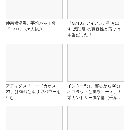
仲宗根澄香が平均パット数
『G740』アイアンが引き出
『TRTL』で6人抜き！
す“反則級”の寛容性と飛びは
本当だった！
アディダス『コードカオス
インター5分、都心から60分
27』は強烈な蹴りでパワーを
のフラットな美観コース。大
生む
栄カントリー俱楽部（千葉
県）