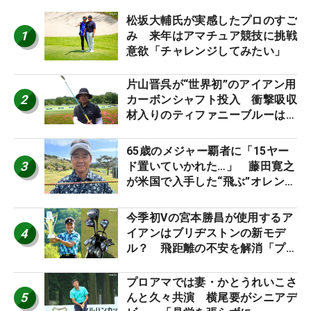
松坂大輔氏が実感したプロのすご
1
み 来年はアマチュア競技に挑戦
意欲「チャレンジしてみたい」
片山晋呉が“世界初”のアイアン用
2
カーボンシャフト投入 衝撃吸収
材入りのティファニーブルーは
「体にやさしい」
65歳のメジャー覇者に「15ヤー
3
ド置いていかれた…」 藤田寛之
が米国で入手した“飛ぶ”オレンジ
シャフトは米シニア使用率2位
今季初Vの宮本勝昌が使用するア
4
イアンはブリヂストンの新モデ
ル？ 飛距離の不安を解消「プラ
スなだけに」【勝者のギア】
プロアマでは妻・かとうれいこさ
5
んと久々共演 横尾要がシニアデ