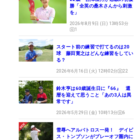
勝「全英の桑木さんから刺激
を」
2026年8月9日 (日) 13時53分
1
スタート前の練習で打てるのは20
球 藤田寛之はどんな練習をしてい
る？
2026年6月16日 (火) 12時02分
22
鈴木亨は60歳誕生日に『66』 還
暦を迎えて思うこと「あの3人は異
常です」
2026年5月29日 (金) 10時13分
6
雪辱へアルバトロス一発！ デイビ
ス・トンプソンがプレーオフ圏内に