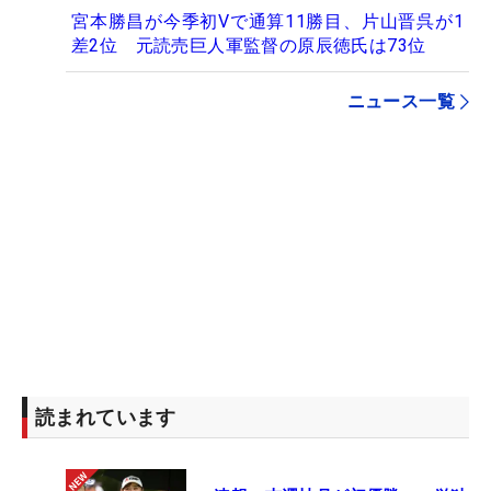
宮本勝昌が今季初Vで通算11勝目、片山晋呉が1
差2位 元読売巨人軍監督の原辰徳氏は73位
ニュース一覧
読まれています