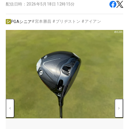
配信日時：
2026年5月18日 12時15分
#
宮本勝昌
#
ブリヂストン
#
アイアン
PGAシニア