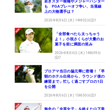
若きスター候補やメジャーハンター
も PGAプレーオフ争い、当落線
上の大物選手は？
2026年8月6日 (木) 14時02分
1
「全部食べたら太っちゃう
よ！」小祝さくらが大量のお
菓子を前に満面の笑み
2026年8月6日 (木) 14時09分
7
プロアマ当日の脇元華に密着！「早
朝のホテル出発から、ラウンド後の
練習まで」忙しく過ごすプロの1日
を公開
2026年8月6日 (木) 15時50分
1
無念の「全英女子」を終えた山下美