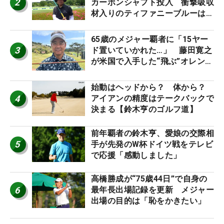
2
カーボンシャフト投入 衝撃吸収
材入りのティファニーブルーは
「体にやさしい」
65歳のメジャー覇者に「15ヤー
3
ド置いていかれた…」 藤田寛之
が米国で入手した“飛ぶ”オレンジ
シャフトは米シニア使用率2位
始動はヘッドから？ 体から？
4
アイアンの精度はテークバックで
決まる【鈴木亨のゴルフ道】
前年覇者の鈴木亨、愛娘の交際相
5
手が先発のW杯ドイツ戦をテレビ
で応援「感動しました」
高橋勝成が“75歳44日”で自身の
6
最年長出場記録を更新 メジャー
出場の目的は「恥をかきたい」