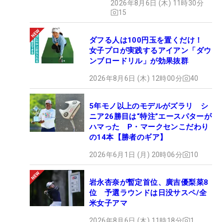
2026年8月6日 (木) 11時30分
15
ダフる人は100円玉を置くだけ！
女子プロが実践するアイアン「ダウ
ンブロードリル」が効果抜群
2026年8月6日 (木) 12時00分
40
5年モノ以上のモデルがズラリ シ
ニア26勝目は“特注”エースパターが
ハマった P・マークセンこだわり
の14本【勝者のギア】
2026年6月1日 (月) 20時06分
10
岩永杏奈が暫定首位、廣吉優梨菜8
位 予選ラウンドは日没サスペ/全
米女子アマ
2026年8月6日 (木) 11時18分
1