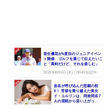
笹生優花が6度目のジュニアイベン
ト開催 ゴルフを通じて伝えたいこ
と「真剣だけど、それを楽しむ」
2026年8月6日 (木) 17時43分
19
改名が呼び込んだ悲願の初
V！ 苦節を乗り越えた美女
イ・ユルリンは、同姓同名7
人の混戦から這い上がっ
た“新星ヒロイン”