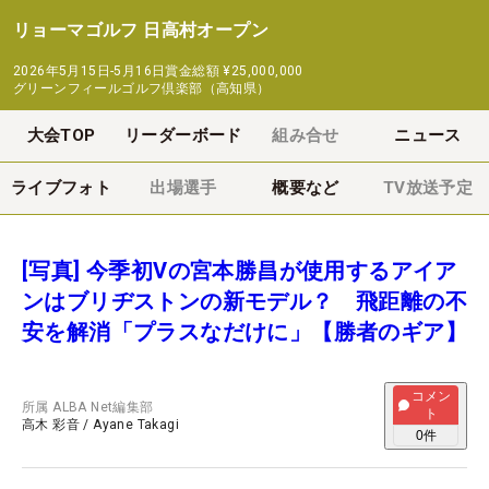
リョーマゴルフ 日高村オープン
2026年5月15日-5月16日
賞金総額
¥25,000,000
グリーンフィールゴルフ倶楽部（高知県）
大会TOP
リーダーボード
組み合せ
ニュース
ライブフォト
出場選手
概要など
TV放送予定
[写真] 今季初Vの宮本勝昌が使用するアイア
ンはブリヂストンの新モデル？ 飛距離の不
安を解消「プラスなだけに」【勝者のギア】
コメン
所属
ALBA Net編集部
ト
高木 彩音
/
Ayane Takagi
0
件