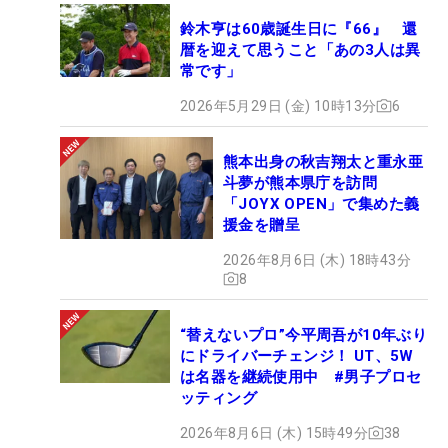
鈴木亨は60歳誕生日に『66』 還
暦を迎えて思うこと「あの3人は異
常です」
2026年5月29日 (金) 10時13分
6
熊本出身の秋吉翔太と重永亜
斗夢が熊本県庁を訪問
「JOYX OPEN」で集めた義
援金を贈呈
2026年8月6日 (木) 18時43分
8
“替えないプロ”今平周吾が10年ぶり
にドライバーチェンジ！ UT、5W
は名器を継続使用中 #男子プロセ
ッティング
2026年8月6日 (木) 15時49分
38