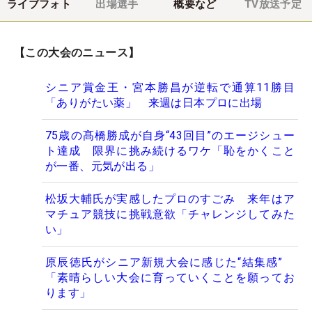
ライブフォト
出場選手
概要など
TV放送予定
【この大会のニュース】
シニア賞金王・宮本勝昌が逆転で通算11勝目
「ありがたい薬」 来週は日本プロに出場
75歳の髙橋勝成が自身“43回目”のエージシュー
ト達成 限界に挑み続けるワケ「恥をかくこと
が一番、元気が出る」
松坂大輔氏が実感したプロのすごみ 来年はア
マチュア競技に挑戦意欲「チャレンジしてみた
い」
原辰徳氏がシニア新規大会に感じた“結集感”
「素晴らしい大会に育っていくことを願ってお
ります」