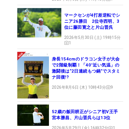
マークセンが4打差逆転でシ
ニア26勝目 2位寺西明、3
位に藤田寛之と片山晋呉
2026年5月30日 (土) 19時15分
1
身長154cmのドラコン女子が大会
で2階級制覇！「40°近い気温」の
激闘後は“2日連続もつ鍋”でスタミ
ナ回復!?
2026年8月6日 (木) 10時43分
9
52歳の飯田耕正がシニア初V王手
宮本勝昌、片山晋呉らは13位
2026年5月29日 (金) 16時32分
1