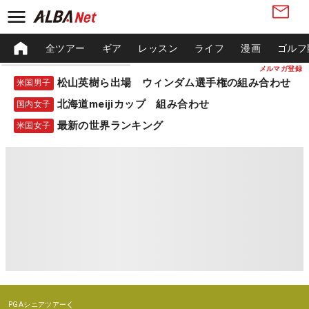
全ツアー
ギア
レッスン
ライフ
漫画
ゴルフ
メルマガ登録
松山英樹ら出場 ウィンダム選手権の組み合わせ
米国男子
北海道meijiカップ 組み合わせ
国内女子
最新の世界ランキング
米国女子
PGAシニアツアー