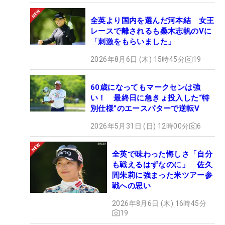
全英より国内を選んだ河本結 女王
レースで離されるも桑木志帆のVに
「刺激をもらいました」
2026年8月6日 (木) 15時45分
19
60歳になってもマークセンは強
い！ 最終日に急きょ投入した“特
別仕様”のエースパターで逆転V
2026年5月31日 (日) 12時00分
6
全英で味わった悔しさ「自分
も戦えるはずなのに」 佐久
間朱莉に強まった米ツアー参
戦への思い
2026年8月6日 (木) 16時45分
19