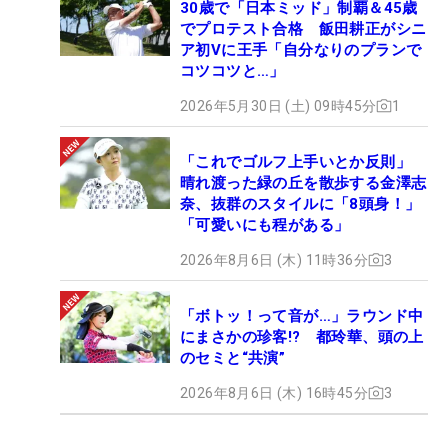
30歳で「日本ミッド」制覇＆45歳
でプロテスト合格 飯田耕正がシニ
ア初Vに王手「自分なりのプランで
コツコツと…」
2026年5月30日 (土) 09時45分
1
「これでゴルフ上手いとか反則」
晴れ渡った緑の丘を散歩する金澤志
奈、抜群のスタイルに「8頭身！」
「可愛いにも程がある」
2026年8月6日 (木) 11時36分
3
「ボトッ！って音が…」ラウンド中
にまさかの珍客!? 都玲華、頭の上
のセミと“共演”
2026年8月6日 (木) 16時45分
3