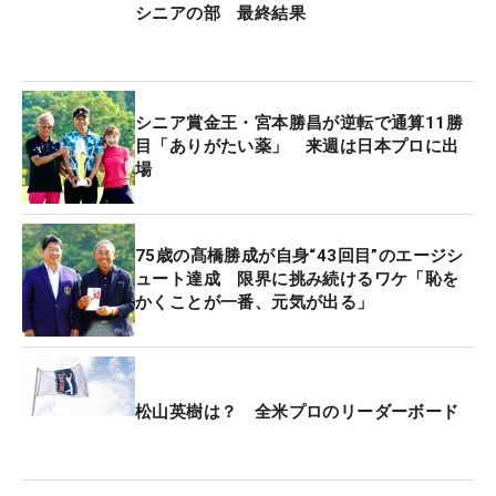
シニアの部 最終結果
シニア賞金王・宮本勝昌が逆転で通算11勝
目「ありがたい薬」 来週は日本プロに出
場
75歳の髙橋勝成が自身“43回目”のエージシ
ュート達成 限界に挑み続けるワケ「恥を
かくことが一番、元気が出る」
松山英樹は？ 全米プロのリーダーボード