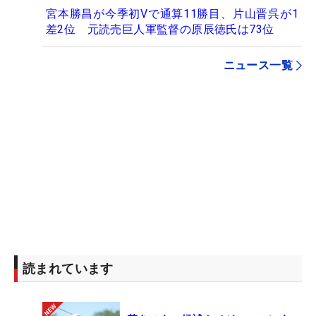
宮本勝昌が今季初Vで通算11勝目、片山晋呉が1
差2位 元読売巨人軍監督の原辰徳氏は73位
ニュース一覧
読まれています