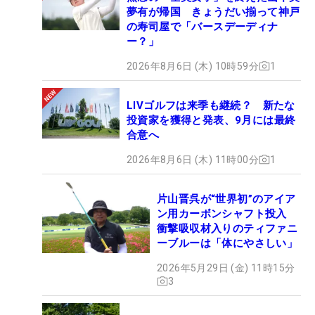
夢有が帰国 きょうだい揃って神戸
の寿司屋で「バースデーディナ
ー？」
2026年8月6日 (木) 10時59分
1
LIVゴルフは来季も継続？ 新たな
投資家を獲得と発表、9月には最終
合意へ
2026年8月6日 (木) 11時00分
1
片山晋呉が“世界初”のアイア
ン用カーボンシャフト投入
衝撃吸収材入りのティファニ
ーブルーは「体にやさしい」
2026年5月29日 (金) 11時15分
3