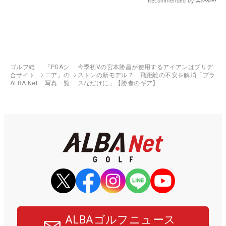
Recommended by
ゴルフ総
「PGAシ
今季初Vの宮本勝昌が使用するアイアンはブリヂ
合サイト
ニア」の
ストンの新モデル？ 飛距離の不安を解消「プラ
ALBA Net
写真一覧
スなだけに」【勝者のギア】
ALBAゴルフニュース