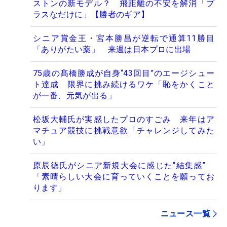
ストンの新モデル？ 飛距離の不安を解消「プ
ラスなだけに」【勝者のギア】
シニア賞金王・宮本勝昌が逆転で通算11勝目
「ありがたい薬」 来週は日本プロに出場
75歳の髙橋勝成が自身“43回目”のエージシュー
ト達成 限界に挑み続けるワケ「恥をかくこと
が一番、元気が出る」
松坂大輔氏が実感したプロのすごみ 来年はア
マチュア競技に挑戦意欲「チャレンジしてみた
い」
原辰徳氏がシニア新規大会に感じた“結集感”
「素晴らしい大会に育っていくことを願ってお
ります」
ニュース一覧