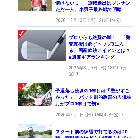
情けない…」 逆転進出はブレナン
ただ一人、米男子最終戦で明暗
2026年8月10日 (月) 12時01分
1
プロからも絶賛の嵐！ 「発
売直後は必ずトップ3に入
る」国産軟鉄アイアンとは？
#週間ギアランキング
2026年8月9日 (日) 18時00分
11
予選落ち続きの1年目は「壁がすご
かった」 パット劇的改善の吉澤柚
月がプロ3年目で初V
2026年8月9日 (日) 16時42分
17
スタート前の練習で打てるのは20