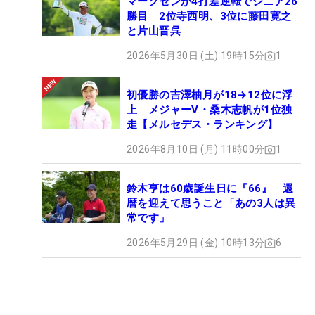
マークセンが4打差逆転でシニア26
勝目 2位寺西明、3位に藤田寛之
と片山晋呉
2026年5月30日 (土) 19時15分
1
初優勝の吉澤柚月が18→12位に浮
上 メジャーV・桑木志帆が1位独
走【メルセデス・ランキング】
2026年8月10日 (月) 11時00分
1
鈴木亨は60歳誕生日に『66』 還
暦を迎えて思うこと「あの3人は異
常です」
2026年5月29日 (金) 10時13分
6