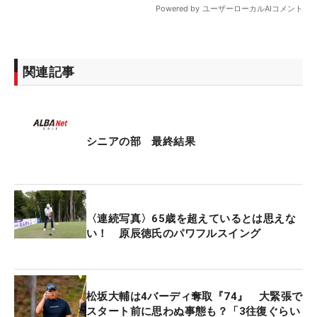
関連記事
シニアの部 最終結果
〈連続写真〉65歳を超えているとは思えな
い！ 原辰徳氏のパワフルスイング
松坂大輔は4バーディ奪取『74』 大緊張で
スタート前に思わぬ事態も？「3往復ぐらい