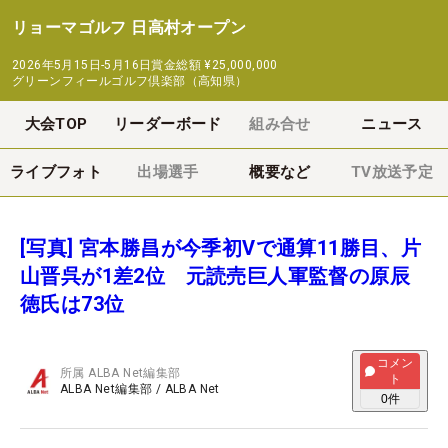
リョーマゴルフ 日高村オープン
2026年5月15日-5月16日
賞金総額
¥25,000,000
グリーンフィールゴルフ倶楽部（高知県）
大会TOP
リーダーボード
組み合せ
ニュース
ライブフォト
出場選手
概要など
TV放送予定
[写真] 宮本勝昌が今季初Vで通算11勝目、片
山晋呉が1差2位 元読売巨人軍監督の原辰
徳氏は73位
コメン
所属
ALBA Net編集部
ト
ALBA Net編集部
/
ALBA Net
0
件