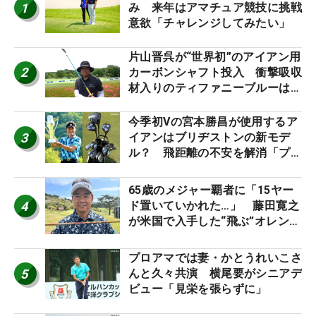
1
み 来年はアマチュア競技に挑戦
意欲「チャレンジしてみたい」
片山晋呉が“世界初”のアイアン用
2
カーボンシャフト投入 衝撃吸収
材入りのティファニーブルーは
「体にやさしい」
今季初Vの宮本勝昌が使用するア
3
イアンはブリヂストンの新モデ
ル？ 飛距離の不安を解消「プラ
スなだけに」【勝者のギア】
65歳のメジャー覇者に「15ヤー
4
ド置いていかれた…」 藤田寛之
が米国で入手した“飛ぶ”オレンジ
シャフトは米シニア使用率2位
プロアマでは妻・かとうれいこさ
5
んと久々共演 横尾要がシニアデ
ビュー「見栄を張らずに」