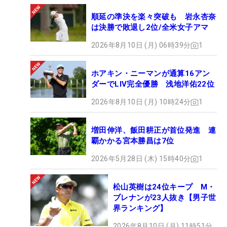
順延の準決を楽々突破も 岩永杏奈
は決勝で敗退し2位/全米女子アマ
2026年8月10日 (月) 06時39分
1
ホアキン・ニーマンが通算16アン
ダーでLIV完全優勝 浅地洋佑22位
2026年8月10日 (月) 10時24分
1
増田伸洋、飯田耕正が首位発進 連
覇かかる宮本勝昌は7位
2026年5月28日 (木) 15時40分
1
松山英樹は24位キープ M・
ブレナンが23人抜き【男子世
界ランキング】
2026年8月10日 (月) 11時51分