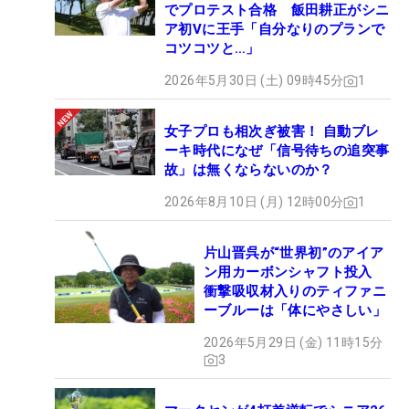
でプロテスト合格 飯田耕正がシニ
ア初Vに王手「自分なりのプランで
コツコツと…」
2026年5月30日 (土) 09時45分
1
女子プロも相次ぎ被害！ 自動ブレ
ーキ時代になぜ「信号待ちの追突事
故」は無くならないのか？
2026年8月10日 (月) 12時00分
1
片山晋呉が“世界初”のアイア
ン用カーボンシャフト投入
衝撃吸収材入りのティファニ
ーブルーは「体にやさしい」
2026年5月29日 (金) 11時15分
3