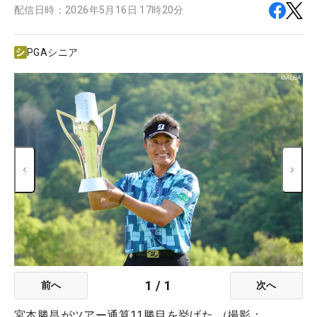
配信日時：
2026年5月16日 17時20分
PGAシニア
1
/
1
前へ
次へ
宮本勝昌がツアー通算11勝目を挙げた （撮影：