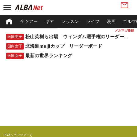
全ツアー
ギア
レッスン
ライフ
漫画
ゴルフ
メルマガ登録
松山英樹ら出場 ウィンダム選手権のリーダーボード
米国男子
北海道meijiカップ リーダーボード
国内女子
最新の世界ランキング
米国女子
PGAシニアツアー