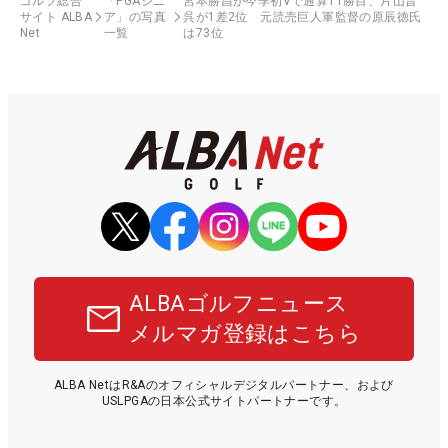
ゴルフ総合
「PGAシニ
宮本勝昌が今季初Vで通算11勝目、片山晋
サイト ALBA
ア」の写真
呉が1差2位 元読売巨人軍監督の原辰徳氏
Net
一覧
は73位
ALBAゴルフニュース
メルマガ登録はこちら
ALBA NetはR&Aのオフィシャルデジタルパートナー、および
USLPGAの日本公式サイトパートナーです。