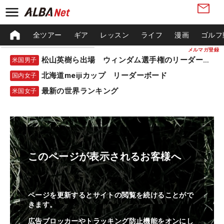
全ツアー
ギア
レッスン
ライフ
漫画
ゴルフ
メルマガ登録
松山英樹ら出場 ウィンダム選手権のリーダーボード
米国男子
北海道meijiカップ リーダーボード
国内女子
最新の世界ランキング
米国女子
このページが表示されるお客様へ
ページを更新するとサイトの閲覧を続けることがで
きます。
広告ブロッカーやトラッキング防止機能をオンにし