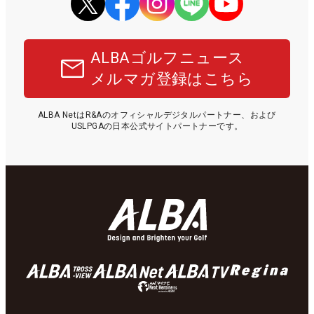
ALBAゴルフニュース
メルマガ登録はこちら
ALBA NetはR&Aのオフィシャルデジタルパートナー、および
USLPGAの日本公式サイトパートナーです。