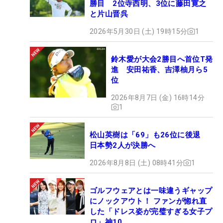
勝目 2位寺西明、3位に藤田寛之
と片山晋呉
2026年5月30日 (土) 19時15分
1
鈴木愛が大会2勝目へ首位T発
進 安田祐香、吉澤柚月ら5
位
2026年8月7日 (金) 16時14分
1
松山英樹は「69」も26位に後退
日本勢2人が決勝へ
2026年8月8日 (土) 08時41分
1
ゴルフウェアとは一味違うギャップ
にノックアウト！ ファンが惚れ直
した「ドレス姿が完璧すぎる女子プ
ロ」神10