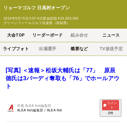
リョーマゴルフ 日高村オープン
2026年5月15日-5月16日
賞金総額
¥25,000,000
グリーンフィールゴルフ倶楽部（高知県）
大会TOP
リーダーボード
組み合せ
ニュース
ライブフォト
出場選手
概要など
TV放送予定
[写真] ＜速報＞松坂大輔氏は「77」 原辰
徳氏は3バーディ奪取も「76」でホールアウ
ト
コメン
所属
ALBA Net編集部
ト
ALBA Net編集部
/
ALBA Net
0
件