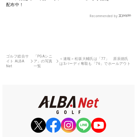
配布中！
Recommended by
ゴルフ総合サ
「PGAシニ
＜速報＞松坂大輔氏は「77」 原辰徳氏
イト ALBA
ア」の写真
は3バーディ奪取も「76」でホールアウト
Net
一覧