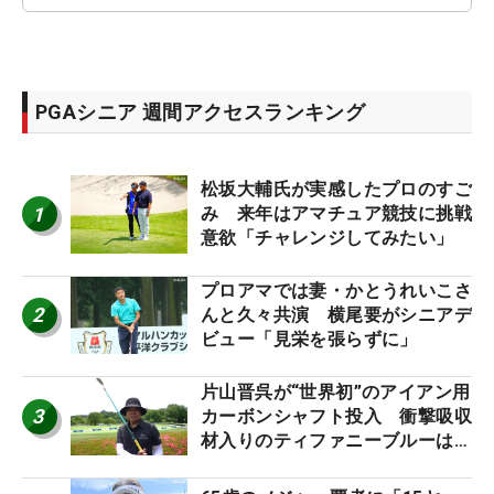
PGAシニア 週間アクセスランキング
松坂大輔氏が実感したプロのすご
1
み 来年はアマチュア競技に挑戦
意欲「チャレンジしてみたい」
プロアマでは妻・かとうれいこさ
2
んと久々共演 横尾要がシニアデ
ビュー「見栄を張らずに」
片山晋呉が“世界初”のアイアン用
3
カーボンシャフト投入 衝撃吸収
材入りのティファニーブルーは
「体にやさしい」