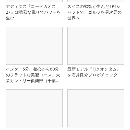
アディダス『コードカオス
スイスの叡智が生んだTPTシ
27』は強烈な蹴りでパワーを
ャフトで、ゴルフを異次元の
生む
世界へ
インター5分、都心から60分
最新モデル『FJクオンタム』
のフラットな美観コース。大
を石井良介プロがチェック
栄カントリー俱楽部（千葉
県）