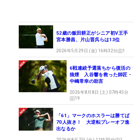
52歳の飯田耕正がシニア初V王手
宮本勝昌、片山晋呉らは13位
2026年5月29日 (金) 16時32分
1
6戦連続予選落ちから復活の
狼煙 入谷響を救った師匠・
中嶋常幸の助言
2026年8月8日 (土) 07時45分
19
「61」マークのホスラーは勝てば
70人抜き！ 大逆転プレーオフ進
出なるか
2026年8月7日 (金) 11時30分
1