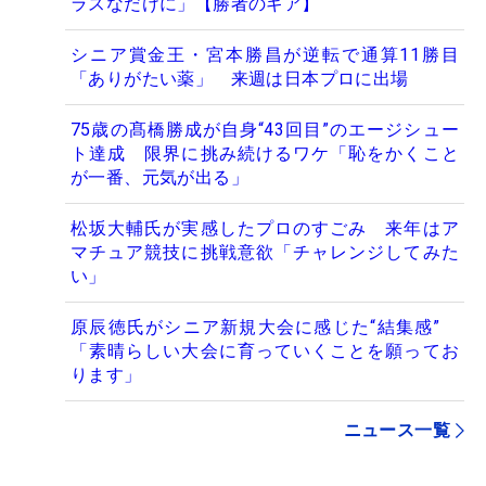
ラスなだけに」【勝者のギア】
シニア賞金王・宮本勝昌が逆転で通算11勝目
「ありがたい薬」 来週は日本プロに出場
75歳の髙橋勝成が自身“43回目”のエージシュー
ト達成 限界に挑み続けるワケ「恥をかくこと
が一番、元気が出る」
松坂大輔氏が実感したプロのすごみ 来年はア
マチュア競技に挑戦意欲「チャレンジしてみた
い」
原辰徳氏がシニア新規大会に感じた“結集感”
「素晴らしい大会に育っていくことを願ってお
ります」
ニュース一覧