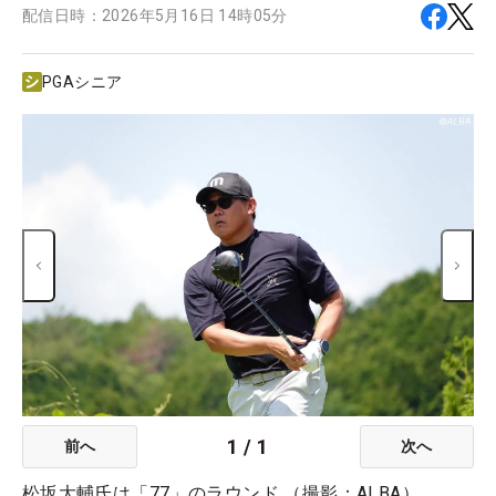
配信日時：
2026年5月16日 14時05分
PGAシニア
1
/
1
前へ
次へ
松坂大輔氏は「77」のラウンド （撮影：ALBA）