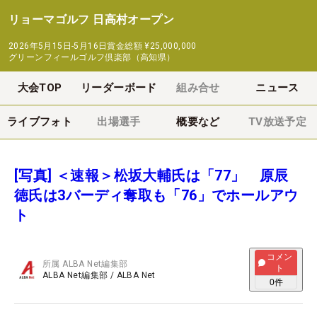
リョーマゴルフ 日高村オープン
2026年5月15日-5月16日
賞金総額
¥25,000,000
グリーンフィールゴルフ倶楽部（高知県）
大会TOP
リーダーボード
組み合せ
ニュース
ライブフォト
出場選手
概要など
TV放送予定
[写真] ＜速報＞松坂大輔氏は「77」 原辰
徳氏は3バーディ奪取も「76」でホールアウ
ト
コメン
所属
ALBA Net編集部
ト
ALBA Net編集部
/
ALBA Net
0
件