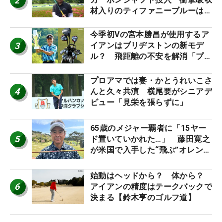
2
材入りのティファニーブルーは
「体にやさしい」
今季初Vの宮本勝昌が使用するア
3
イアンはブリヂストンの新モデ
ル？ 飛距離の不安を解消「プラ
スなだけに」【勝者のギア】
プロアマでは妻・かとうれいこさ
4
んと久々共演 横尾要がシニアデ
ビュー「見栄を張らずに」
65歳のメジャー覇者に「15ヤー
5
ド置いていかれた…」 藤田寛之
が米国で入手した“飛ぶ”オレンジ
シャフトは米シニア使用率2位
始動はヘッドから？ 体から？
6
アイアンの精度はテークバックで
決まる【鈴木亨のゴルフ道】