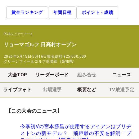
賞金ランキング
年間日程
ポイント・成績
PGAシニアツアー
リョーマゴルフ 日高村オープン
2026年5月15日-5月16日
賞金総額
¥25,000,000
グリーンフィールゴルフ倶楽部（高知県）
大会TOP
リーダーボード
組み合せ
ニュース
ライブフォト
出場選手
概要など
TV放送予定
【この大会のニュース】
今季初Vの宮本勝昌が使用するアイアンはブリヂ
ストンの新モデル？ 飛距離の不安を解消「プ