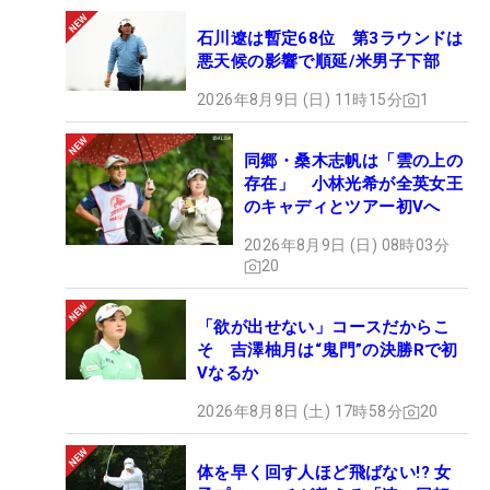
石川遼は暫定68位 第3ラウンドは
悪天候の影響で順延/米男子下部
2026年8月9日 (日) 11時15分
1
同郷・桑木志帆は「雲の上の
存在」 小林光希が全英女王
のキャディとツアー初Vへ
2026年8月9日 (日) 08時03分
20
「欲が出せない」コースだからこ
そ 吉澤柚月は“鬼門”の決勝Rで初
Vなるか
2026年8月8日 (土) 17時58分
20
体を早く回す人ほど飛ばない!? 女