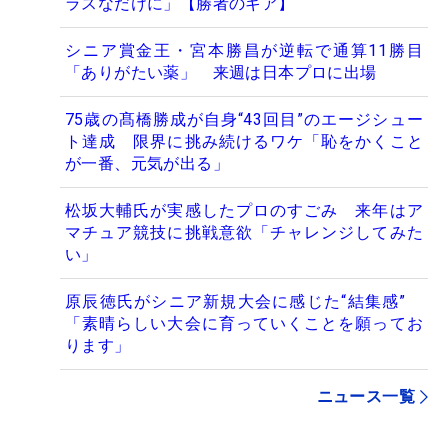
ラスなだけに」【勝者のギア】
シニア賞金王・宮本勝昌が逆転で通算11勝目
「ありがたい薬」 来週は日本プロに出場
75歳の髙橋勝成が自身“43回目”のエージシュー
ト達成 限界に挑み続けるワケ「恥をかくこと
が一番、元気が出る」
松坂大輔氏が実感したプロのすごみ 来年はア
マチュア競技に挑戦意欲「チャレンジしてみた
い」
原辰徳氏がシニア新規大会に感じた“結集感”
「素晴らしい大会に育っていくことを願ってお
ります」
ニュース一覧