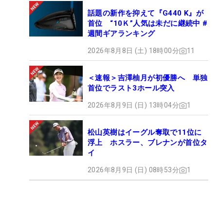
話題の新作を抑えて『G440 K』が
首位 “10Ｋ”人気は未だに継続中 #
週間ギアランキング
2026年8月8日 (土) 18時00分
11
＜速報＞吉澤柚月が初優勝へ 単独
首位でラスト3ホール突入
2026年8月9日 (日) 13時04分
1
松山英樹はイーグル奪取で11位に
浮上 ホスラー、ブレナンが首位タ
イ
2026年8月9日 (日) 08時53分
1