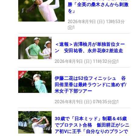
勝「全英の桑木さんから刺激
を」
2026年8月9日 (日) 13時53分
1
＜速報＞吉澤柚月が単独首位ター
ン 安田祐香、永井花奈2差追走
2026年8月9日 (日) 11時32分
1
伊藤二花は52位フィニッシュ 谷
田侑里香は最終ラウンドに進めず/
米女子下部ツアー
2026年8月9日 (日) 07時35分
1
30歳で「日本ミッド」制覇＆45歳
でプロテスト合格 飯田耕正がシニ
ア初Vに王手「自分なりのプランで