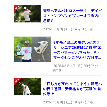
雪辱へアルバトロス一発！ デイビ
ス・トンプソンがプレーオフ圏内に
急接近
2026年8月9日 (日) 14時31分
1
5年モノ以上のモデルがズラ
リ シニア26勝目は“特注”エ
ースパターがハマった P・
マークセンこだわりの14本
【勝者のギア】
2026年6月1日 (月) 20時06分
10
「打ち方が変わってしまう」洋芝へ
の苦手意識 安田祐香が“克服”の首
位浮上
2026年8月8日 (土) 18時49分
20