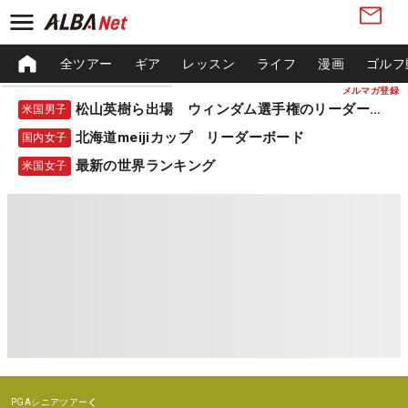
全ツアー
ギア
レッスン
ライフ
漫画
ゴルフ
メルマガ登録
松山英樹ら出場 ウィンダム選手権のリーダーボード
米国男子
北海道meijiカップ リーダーボード
国内女子
最新の世界ランキング
米国女子
PGAシニアツアー