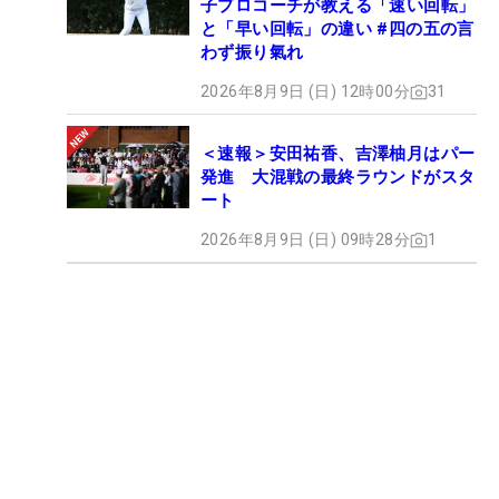
子プロコーチが教える「速い回転」
と「早い回転」の違い #四の五の言
わず振り氣れ
2026年8月9日 (日) 12時00分
31
＜速報＞安田祐香、吉澤柚月はパー
発進 大混戦の最終ラウンドがスタ
ート
2026年8月9日 (日) 09時28分
1