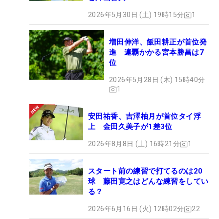
2026年5月30日 (土) 19時15分
1
増田伸洋、飯田耕正が首位発
進 連覇かかる宮本勝昌は7
位
2026年5月28日 (木) 15時40分
1
安田祐香、吉澤柚月が首位タイ浮
上 金田久美子が1差3位
2026年8月8日 (土) 16時21分
1
スタート前の練習で打てるのは20
球 藤田寛之はどんな練習をしてい
る？
2026年6月16日 (火) 12時02分
22