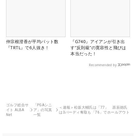
仲宗根澄香が平均パット数
『G740』アイアンが引き出
『TRTL』で6人抜き！
す“反則級”の寛容性と飛びは
本当だった！
Recommended by
ゴルフ総合サ
「PGAシニ
＜速報＞松坂大輔氏は「77」 原辰徳氏
イト ALBA
ア」の写真
は3バーディ奪取も「76」でホールアウト
Net
一覧