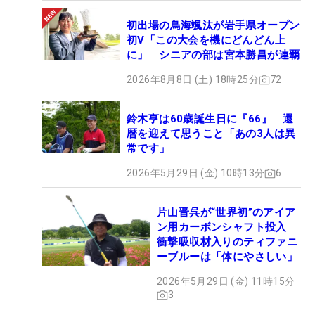
初出場の鳥海颯汰が岩手県オープン
初V「この大会を機にどんどん上
に」 シニアの部は宮本勝昌が連覇
2026年8月8日 (土) 18時25分
72
鈴木亨は60歳誕生日に『66』 還
暦を迎えて思うこと「あの3人は異
常です」
2026年5月29日 (金) 10時13分
6
片山晋呉が“世界初”のアイア
ン用カーボンシャフト投入
衝撃吸収材入りのティファニ
ーブルーは「体にやさしい」
2026年5月29日 (金) 11時15分
3