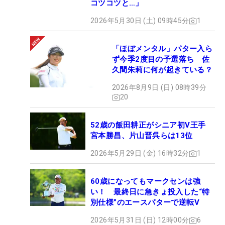
コツコツと…」
2026年5月30日 (土) 09時45分
1
「ほぼメンタル」パター入ら
ず今季2度目の予選落ち 佐
久間朱莉に何が起きている？
2026年8月9日 (日) 08時39分
20
52歳の飯田耕正がシニア初V王手
宮本勝昌、片山晋呉らは13位
2026年5月29日 (金) 16時32分
1
60歳になってもマークセンは強
い！ 最終日に急きょ投入した“特
別仕様”のエースパターで逆転V
2026年5月31日 (日) 12時00分
6