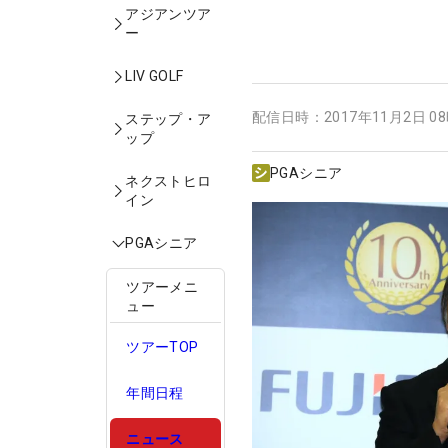
アジアンツア
ー
LIV GOLF
配信日時：
2017年11月2日 0
ステップ・ア
ップ
PGAシニア
ネクストヒロ
イン
PGAシニア
ツアーメニ
ュー
ツアーTOP
年間日程
ニュース