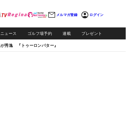
メルマガ登録
ログイン
Sニュース
ゴルフ場予約
連載
プレゼント
感が秀逸 『トゥーロンパター』