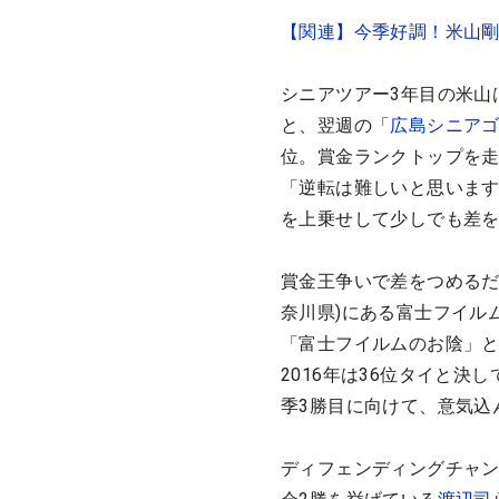
【関連】今季好調！米山剛
シニアツアー3年目の米山
と、翌週の「
広島シニア
位。賞金ランクトップを
「逆転は難しいと思います
を上乗せして少しでも差
賞金王争いで差をつめるだ
奈川県)にある富士フイル
「富士フイルムのお陰」と
2016年は36位タイと
季3勝目に向けて、意気込
ディフェンディングチャ