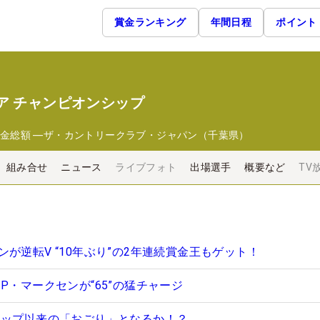
賞金ランキング
年間日程
ポイント
ア チャンピオンシップ
金総額
―
ザ・カントリークラブ・ジャパン（千葉県）
組み合せ
ニュース
ライブフォト
出場選手
概要など
TV
が逆転V “10年ぶり”の2年連続賞金王もゲット！
P・マークセンが“65”の猛チャージ
カップ以来の「おごり」となるか！？