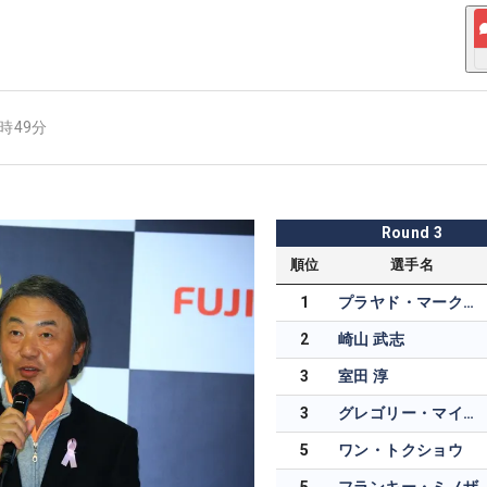
8時49分
Round
3
順位
選手名
1
プラヤド・マークセン
2
崎山 武志
3
室田 淳
3
グレゴリー・マイヤー
5
ワン・トクショウ