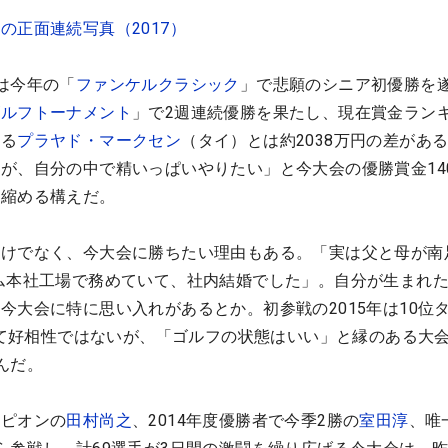
の正面連続写真（2017）
は今年の「
ファンケルクラシック
」で悲願のシニア初優勝を
ゴルフトーナメント
」で2週連続優勝を果たし、現在賞金ランキ
走る
プラヤド・マークセン
（タイ）とは約2038万円の差があ
が、自分の中で精いっぱいやりたい」と今大会の優勝賞金14
を縮める構えだ。
けでなく、今大会に勝ちたい理由もある。「実は父と母が南
ム本社工場で務めていて、社内結婚でした」。自分が生まれ
今大会に特に思い入れがあるとか。初参戦の2015年は10位
決して好相性ではないが、「ゴルフの状態はいい」と縁のある大
んだ。
ンピオンの
田村尚之
、2014年度優勝者で今季2勝の
室田淳
、唯