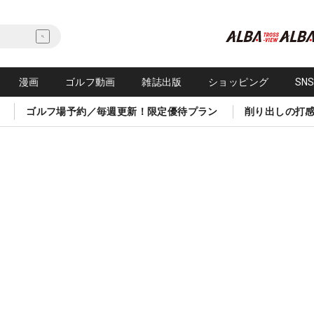
漫画
ゴルフ動画
雑誌出版
ショッピング
SN
ゴルフ場予約／毎週更新！限定優待プラン
削り出しの打