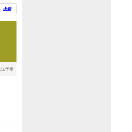
・成績
放送予定