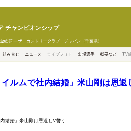
ア チャンピオンシップ
金総額
―
ザ・カントリークラブ・ジャパン（千葉県）
組み合せ
ニュース
ライブフォト
出場選手
概要など
TV
フイルムで社内結婚」米山剛は恩返
内結婚」米山剛は恩返しV誓う