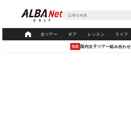
全ツアー
ギア
レッスン
ライフ
国内女子ツアー組み合わせ
注目