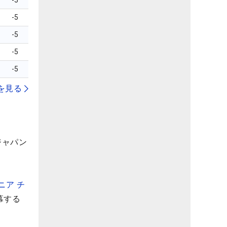
-5
-5
-5
-5
-5
を見る
ジャパン
ニア チ
幕する