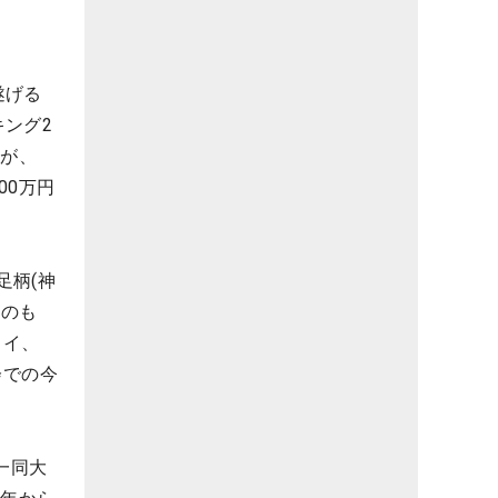
遂げる
ング2
るが、
00万円
足柄(神
たのも
タイ、
会での今
一同大