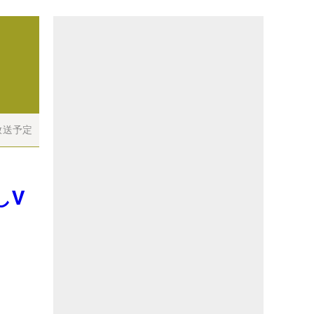
放送予定
しV