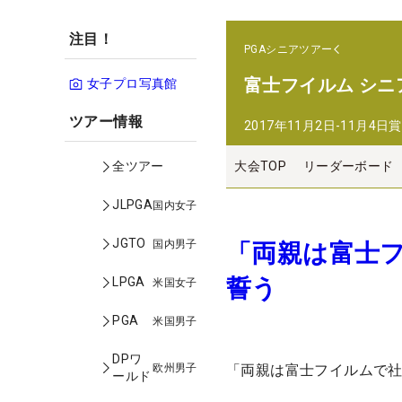
注目！
PGAシニアツアー
富士フイルム シニ
女子プロ写真館
ツアー情報
2017年11月2日-11月4日
賞
大会TOP
リーダーボード
全ツアー
JLPGA
国内女子
JGTO
国内男子
「両親は富士
誓う
LPGA
米国女子
PGA
米国男子
DPワ
欧州男子
「両親は富士フイルムで社
ールド