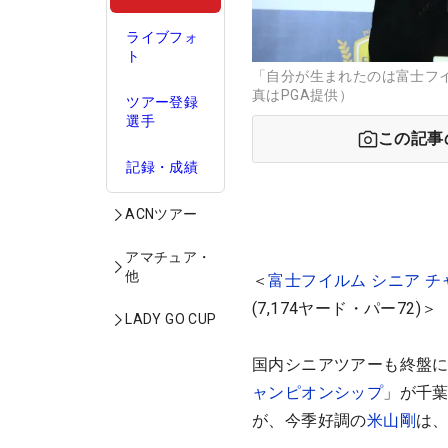
ライブフォ
ト
「自分が生まれたのは富士フ
真はPGA提供）
ツアー登録
選手
この記事
記録・成績
ACNツアー
アマチュア・
他
＜
富士フイルム シニア 
(7,174ヤード・パー72)＞
LADY GO CUP
国内シニアツアーも終盤に
ャンピオンシップ
」が千葉
が、今季好調の
米山剛
は