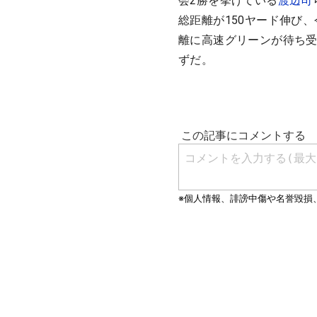
会2勝を挙げている
渡辺司
総距離が150ヤード伸び
離に高速グリーンが待ち
ずだ。