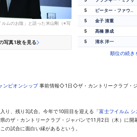
5
フランキー・ミノザ
5
ピーター・ファウラー
5
金子 清重
イルムのお陰」と語った米山剛（※写
5
髙橋 勝成
5
清水 洋一
の写真
1
枚を見る
順位の続き
チャンピオンシップ
事前情報◇1日◇ザ・カントリークラブ・
入り、残り3試合。今年で10回目を迎える「
富士フイルム シ
県のザ・カントリークラブ・ジャパンで11月2日（木）に開
、この試合に面白い縁があるという。