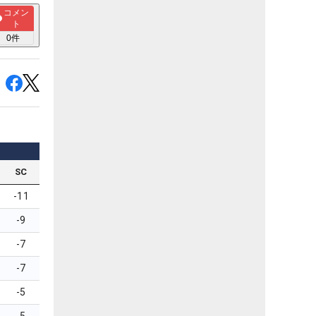
コメン
ト
0
件
SC
-11
-9
-7
-7
-5