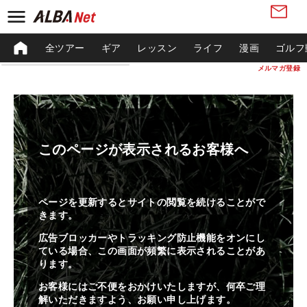
全ツアー
ギア
レッスン
ライフ
漫画
ゴルフ
メルマガ登録
このページが表示されるお客様へ
ページを更新するとサイトの閲覧を続けることがで
きます。
広告ブロッカーやトラッキング防止機能をオンにし
ている場合、この画面が頻繁に表示されることがあ
ります。
お客様にはご不便をおかけいたしますが、何卒ご理
解いただきますよう、お願い申し上げます。