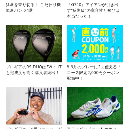
猛暑を乗り切る！ こだわり機
『G740』アイアンが引き出
能派パンツ4選
す“反則級”の寛容性と飛びは
本当だった！
プロギアのRS DUOはFW・UT
8-9月のプレーに2回使える！
も完成度が高く購入者続出！
コース限定2,000円クーポン
配布中！
プロギアの「4層フェース」が
アディダス『コードカオス