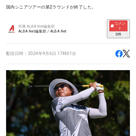
国内シニアツアーの第2ラウンドが終了した。
コメン
所属
ALBA Net編集部
ト
ALBA Net編集部
/
ALBA Net
0
件
配信日時：
2024年9月6日 17時01分