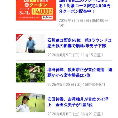
2組7名以上のプレーに使え
る！対象コース限定4,000円
分クーポン配布中！
2026年8月9日 (日) 06時00分
1
石川遼は暫定68位 第3ラウンドは
悪天候の影響で順延/米男子下部
2026年8月9日 (日) 11時15分
1
増田伸洋、飯田耕正が首位発進 連
覇かかる宮本勝昌は7位
2026年5月28日 (木) 15時40分
1
安田祐香、吉澤柚月が首位タイ浮
上 金田久美子が1差3位
2026年8月8日 (土) 16時21分
1