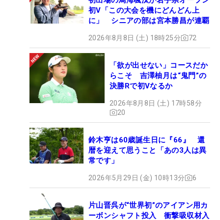
初V「この大会を機にどんどん上
に」 シニアの部は宮本勝昌が連覇
2026年8月8日 (土) 18時25分
72
「欲が出せない」コースだか
らこそ 吉澤柚月は“鬼門”の
決勝Rで初Vなるか
2026年8月8日 (土) 17時58分
20
鈴木亨は60歳誕生日に『66』 還
暦を迎えて思うこと「あの3人は異
常です」
2026年5月29日 (金) 10時13分
6
片山晋呉が“世界初”のアイアン用カ
ーボンシャフト投入 衝撃吸収材入