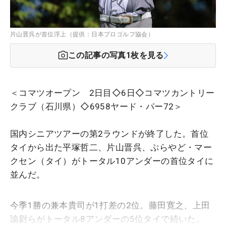
片山晋呉が首位浮上（提供：日本プロゴルフ協会）
この記事の写真
1
枚を見る
＜コマツオープン 2日目◇6日◇コマツカントリー
クラブ（石川県）◇6958ヤード・パー72＞
国内シニアツアーの第2ラウンドが終了した。首位
タイから出た平塚哲二、片山晋呉、ぷらやど・マー
クセン（タイ）がトータル10アンダーの首位タイに
並んだ。
今季1勝の兼本貴司が1打差の2位。藤田寛之、上田
諭尉らがトータル8アンダーの5位タイで続いた。