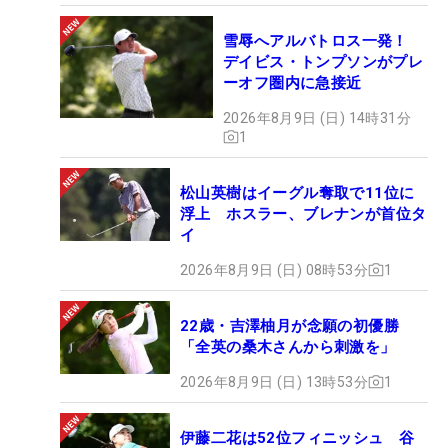
雪辱へアルバトロス一発！
デイビス・トンプソンがプレ
ーオフ圏内に急接近
2026年8月9日 (日) 14時31分
1
松山英樹はイーグル奪取で11位に
浮上 ホスラー、ブレナンが首位タ
イ
2026年8月9日 (日) 08時53分
1
22歳・吉澤柚月が念願の初優勝
「全英の桑木さんから刺激を」
2026年8月9日 (日) 13時53分
1
伊藤二花は52位フィニッシュ 谷