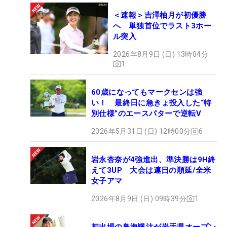
＜速報＞吉澤柚月が初優勝
へ 単独首位でラスト3ホー
ル突入
2026年8月9日 (日) 13時04分
1
60歳になってもマークセンは強
い！ 最終日に急きょ投入した“特
別仕様”のエースパターで逆転V
2026年5月31日 (日) 12時00分
6
岩永杏奈が4強進出、準決勝は9H終
えて3UP 大会は連日の順延/全米
女子アマ
2026年8月9日 (日) 09時39分
1
初出場の鳥海颯汰が岩手県オープン