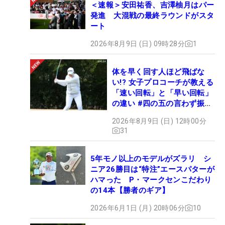
＜速報＞安田祐香、吉澤柚月はパー
発進 大混戦の最終ラウンドがスタ
ート
2026年8月9日 (日) 09時28分
1
体を早く回す人ほど飛ばな
い!? 女子プロコーチが教える
「速い回転」と「早い回転」
の違い #四の五の言わず振り
氣れ
2026年8月9日 (日) 12時00分
31
5年モノ以上のモデルがズラリ シ
ニア26勝目は“特注”エースパターが
ハマった P・マークセンこだわり
の14本【勝者のギア】
2026年6月1日 (月) 20時06分
10