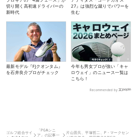
切り開く高初速ドライバーの
27』は強烈な蹴りでパワーを
新時代
生む
最新モデル『FJクオンタム』
今年も男女プロが強い「キャ
を石井良介プロがチェック
ロウェイ」のニュース一覧は
こちら！
Recommended by
「PGAシニ
ゴルフ総合サイ
片山晋呉、平塚哲二、P・マークセン
ア」の記事一