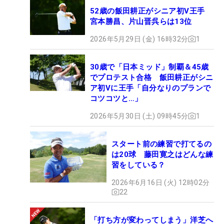
52歳の飯田耕正がシニア初V王手
宮本勝昌、片山晋呉らは13位
2026年5月29日 (金) 16時32分
1
30歳で「日本ミッド」制覇＆45歳
でプロテスト合格 飯田耕正がシニ
ア初Vに王手「自分なりのプランで
コツコツと…」
2026年5月30日 (土) 09時45分
1
スタート前の練習で打てるの
は20球 藤田寛之はどんな練
習をしている？
2026年6月16日 (火) 12時02分
22
「打ち方が変わってしまう」洋芝へ