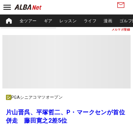
全ツアー
ギア
レッスン
ライフ
漫画
ゴルフ
メルマガ登録
コマツオープン
PGAシニア
片山晋呉、平塚哲二、P・マークセンが首位
併走 藤田寛之2差5位