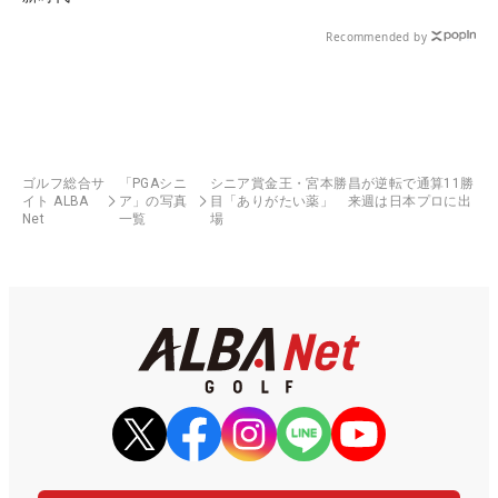
Recommended by
ゴルフ総合サ
「PGAシニ
シニア賞金王・宮本勝昌が逆転で通算11勝
イト ALBA
ア」の写真
目「ありがたい薬」 来週は日本プロに出
Net
一覧
場