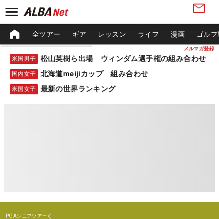
全ツアー
ギア
レッスン
ライフ
漫画
ゴルフ
メルマガ登録
松山英樹ら出場 ウィンダム選手権の組み合わせ
米国男子
北海道meijiカップ 組み合わせ
国内女子
最新の世界ランキング
米国女子
PGAシニアツアー