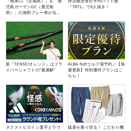
「潮来CC（茨城県）」＆「鹿
仲宗根澄香が平均パット数
児島ガーデンGC（鹿児島
『TRTL』で6人抜き！
県）」の無料プレー券が当た
る！！
新『TENSEIオレンジ』はドラ
ALBA Netゴルフ場予約／【毎
イバーシャフトの“最適解”
週更新】特別優待プランはこ
ちら！
ネクストヒロイン選手とラウ
猛暑を乗り切る！ こだわり機