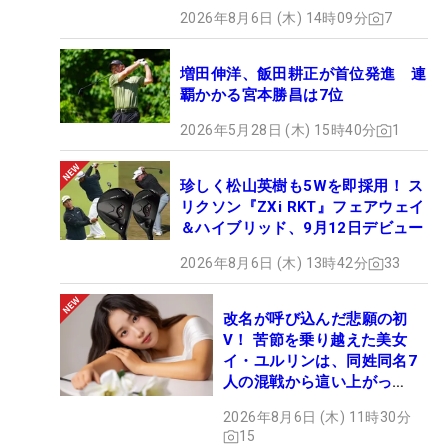
2026年8月6日 (木) 14時09分
7
増田伸洋、飯田耕正が首位発進 連
覇かかる宮本勝昌は7位
2026年5月28日 (木) 15時40分
1
珍しく松山英樹も5Wを即採用！ ス
リクソン『ZXi RKT』フェアウェイ
＆ハイブリッド、9月12日デビュー
2026年8月6日 (木) 13時42分
33
改名が呼び込んだ悲願の初
V！ 苦節を乗り越えた美女
イ・ユルリンは、同姓同名7
人の混戦から這い上がっ
た“新星ヒロイン”
2026年8月6日 (木) 11時30分
15