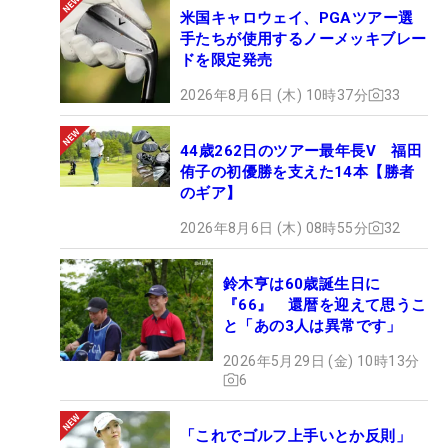
米国キャロウェイ、PGAツアー選
手たちが使用するノーメッキブレー
ドを限定発売
2026年8月6日 (木) 10時37分
33
44歳262日のツアー最年長V 福田
侑子の初優勝を支えた14本【勝者
のギア】
2026年8月6日 (木) 08時55分
32
鈴木亨は60歳誕生日に
『66』 還暦を迎えて思うこ
と「あの3人は異常です」
2026年5月29日 (金) 10時13分
6
「これでゴルフ上手いとか反則」