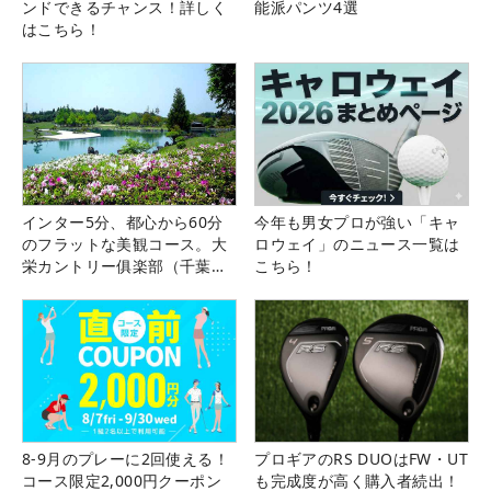
ンドできるチャンス！詳しく
能派パンツ4選
はこちら！
インター5分、都心から60分
今年も男女プロが強い「キャ
のフラットな美観コース。大
ロウェイ」のニュース一覧は
栄カントリー俱楽部（千葉
こちら！
県）
8-9月のプレーに2回使える！
プロギアのRS DUOはFW・UT
コース限定2,000円クーポン
も完成度が高く購入者続出！