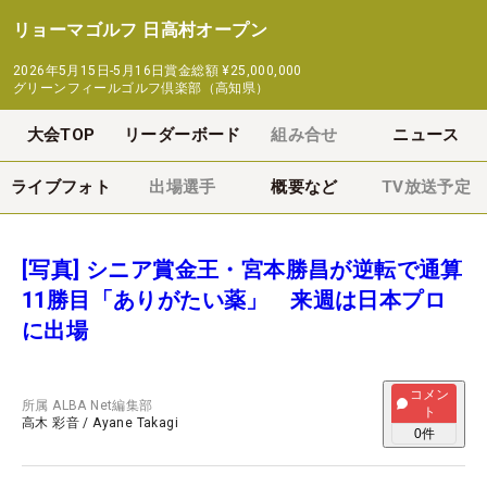
リョーマゴルフ 日高村オープン
2026年5月15日-5月16日
賞金総額
¥25,000,000
グリーンフィールゴルフ倶楽部（高知県）
大会TOP
リーダーボード
組み合せ
ニュース
ライブフォト
出場選手
概要など
TV放送予定
[写真] シニア賞金王・宮本勝昌が逆転で通算
11勝目「ありがたい薬」 来週は日本プロ
に出場
コメン
所属
ALBA Net編集部
ト
高木 彩音
/
Ayane Takagi
0
件