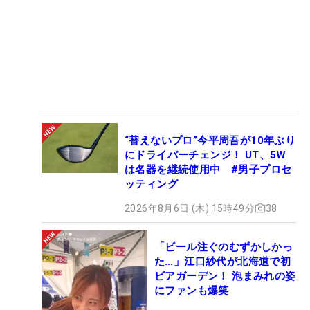
“替えないプロ”今平周吾が10年ぶり
にドライバーチェンジ！ UT、5W
は名器を継続使用中 #男子プロセ
ッティング
2026年8月6日 (木) 15時49分
38
「ビール注ぐのむずかしかっ
た…」江口紗代が北海道で初
ビアガーデン！ 泡まみれの姿
にファンも爆笑