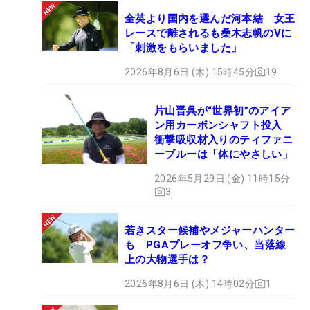
全英より国内を選んだ河本結 女王
レースで離されるも桑木志帆のVに
「刺激をもらいました」
2026年8月6日 (木) 15時45分
19
片山晋呉が“世界初”のアイア
ン用カーボンシャフト投入
衝撃吸収材入りのティファニ
ーブルーは「体にやさしい」
2026年5月29日 (金) 11時15分
3
若きスター候補やメジャーハンター
も PGAプレーオフ争い、当落線
上の大物選手は？
2026年8月6日 (木) 14時02分
1