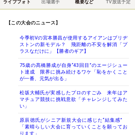
ライブフォト
出場選手
概要など
TV放送予定
【この大会のニュース】
今季初Vの宮本勝昌が使用するアイアンはブリヂ
ストンの新モデル？ 飛距離の不安を解消「プ
ラスなだけに」【勝者のギア】
75歳の髙橋勝成が自身“43回目”のエージシュー
ト達成 限界に挑み続けるワケ「恥をかくこと
が一番、元気が出る」
松坂大輔氏が実感したプロのすごみ 来年はア
マチュア競技に挑戦意欲「チャレンジしてみた
い」
原辰徳氏がシニア新規大会に感じた“結集感”
「素晴らしい大会に育っていくことを願ってお
ります」