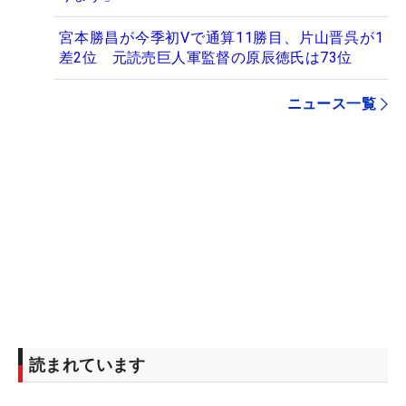
宮本勝昌が今季初Vで通算11勝目、片山晋呉が1
差2位 元読売巨人軍監督の原辰徳氏は73位
ニュース一覧
読まれています