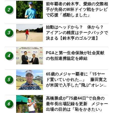
前年覇者の鈴木亨、愛娘の交際相
2
手が先発のW杯ドイツ戦をテレビ
で応援「感動しました」
始動はヘッドから？ 体から？
3
アイアンの精度はテークバックで
決まる【鈴木亨のゴルフ道】
PGAと第一生命保険が社会貢献
4
の包括連携協定を締結
65歳のメジャー覇者に「15ヤー
5
ド置いていかれた…」 藤田寛之
が米国で入手した“飛ぶ”オレンジ
シャフトは米シニア使用率2位
高橋勝成が“75歳44日”で自身の
6
最年長出場記録を更新 メジャー
出場の目的は「恥をかきたい」