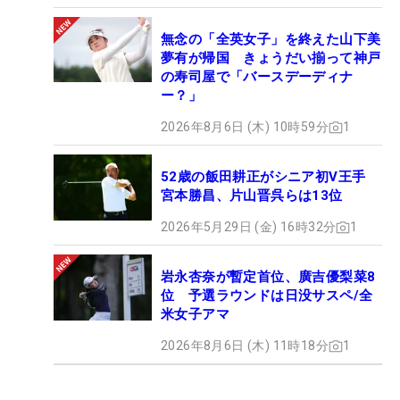
無念の「全英女子」を終えた山下美
夢有が帰国 きょうだい揃って神戸
の寿司屋で「バースデーディナ
ー？」
2026年8月6日 (木) 10時59分
1
52歳の飯田耕正がシニア初V王手
宮本勝昌、片山晋呉らは13位
2026年5月29日 (金) 16時32分
1
岩永杏奈が暫定首位、廣吉優梨菜8
位 予選ラウンドは日没サスペ/全
米女子アマ
2026年8月6日 (木) 11時18分
1