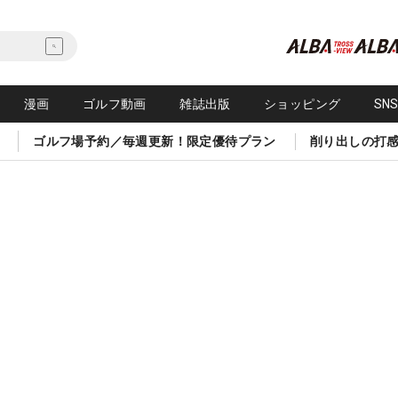
漫画
ゴルフ動画
雑誌出版
ショッピング
SN
ゴルフ場予約／毎週更新！限定優待プラン
削り出しの打