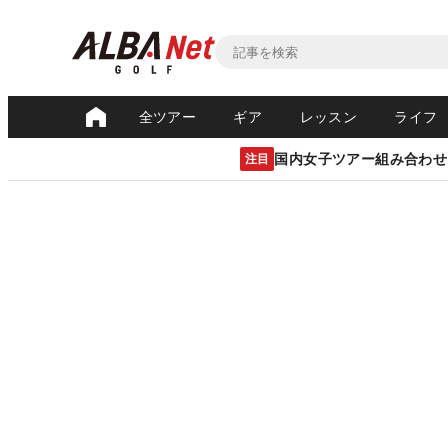
全ツアー
ギア
レッスン
ライフ
国内女子ツアー組み合わせ
注目