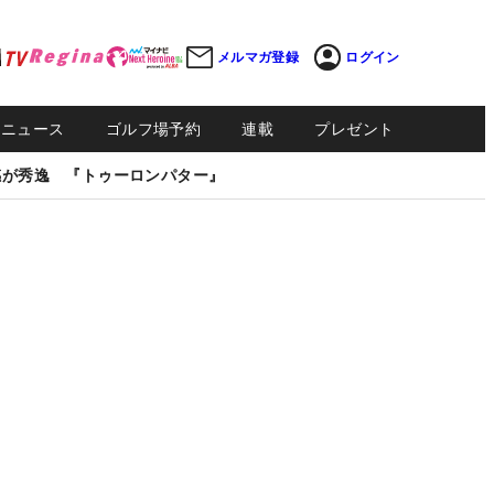
メルマガ登録
ログイン
Sニュース
ゴルフ場予約
連載
プレゼント
感が秀逸 『トゥーロンパター』