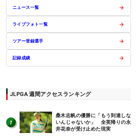
→
ニュース一覧
→
ライブフォト一覧
→
ツアー登録選手
→
記録成績
JLPGA 週間アクセスランキング
桑木志帆の優勝に「もう到達しな
1
いんじゃないか」 全英帰りの永
井花奈が受け止めた現実