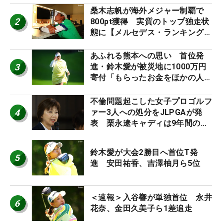
桑木志帆が海外メジャー制覇で
2
800pt獲得 実質のトップ独走状
態に【メルセデス・ランキング番
外編】
あふれる熊本への思い 首位発
3
進・鈴木愛が被災地に1000万円
寄付「もらったお金をほかの人
に」
不倫問題起こした女子プロゴルフ
4
ァー3人への処分をJLPGAが発
表 栗永遼キャディは9年間の立
ち入り禁止
鈴木愛が大会2勝目へ首位T発
5
進 安田祐香、吉澤柚月ら5位
＜速報＞入谷響が単独首位 永井
6
花奈、金田久美子ら1差追走