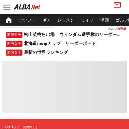
全ツアー
ギア
レッスン
ライフ
漫画
ゴルフ
メルマガ登録
松山英樹ら出場 ウィンダム選手権のリーダーボード
米国男子
北海道meijiカップ リーダーボード
国内女子
最新の世界ランキング
米国女子
JLPGAツアー
国内女子