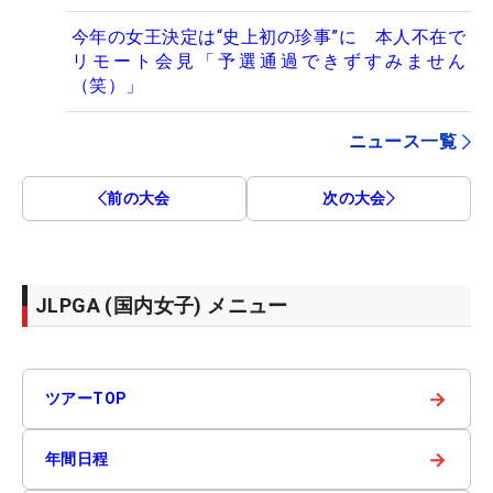
今年の女王決定は“史上初の珍事”に 本人不在で
リモート会見「予選通過できずすみません
（笑）」
ニュース一覧
前の大会
次の大会
JLPGA (国内女子) メニュー
→
ツアーTOP
→
年間日程