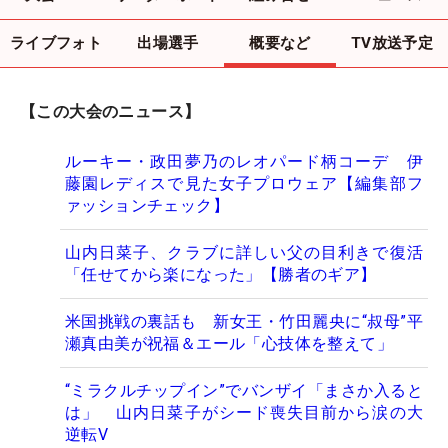
ライブフォト
出場選手
概要など
TV放送予定
【この大会のニュース】
ルーキー・政田夢乃のレオパード柄コーデ 伊
藤園レディスで見た女子プロウェア【編集部フ
ァッションチェック】
山内日菜子、クラブに詳しい父の目利きで復活
「任せてから楽になった」【勝者のギア】
米国挑戦の裏話も 新女王・竹田麗央に“叔母”平
瀬真由美が祝福＆エール「心技体を整えて」
“ミラクルチップイン”でバンザイ「まさか入ると
は」 山内日菜子がシード喪失目前から涙の大
逆転V