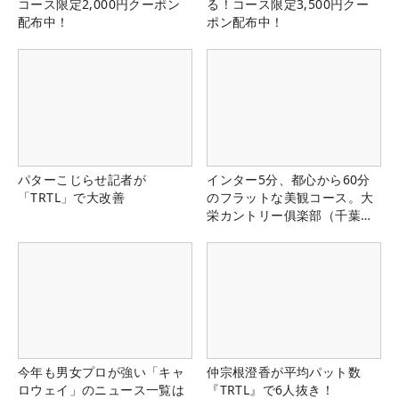
コース限定2,000円クーポン
る！コース限定3,500円クー
配布中！
ポン配布中！
パターこじらせ記者が
インター5分、都心から60分
「TRTL」で大改善
のフラットな美観コース。大
栄カントリー俱楽部（千葉
県）
今年も男女プロが強い「キャ
仲宗根澄香が平均パット数
ロウェイ」のニュース一覧は
『TRTL』で6人抜き！