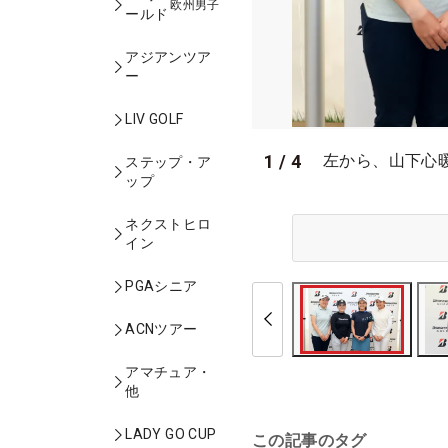
欧州男子
ールド
アジアンツア
ー
LIV GOLF
1
/
4
左から、山下心
ステップ・ア
ップ
ネクストヒロ
イン
PGAシニア
ACNツアー
アマチュア・
他
LADY GO CUP
この記事のタグ