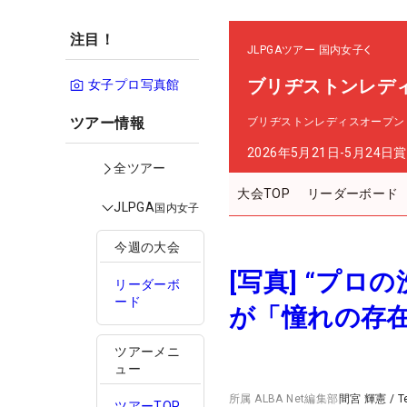
注目！
JLPGAツアー
国内女子
ブリヂストンレデ
女子プロ写真館
ツアー情報
ブリヂストンレディスオープン
2026年5月21日-5月24日
賞
全ツアー
大会TOP
リーダーボード
JLPGA
国内女子
今週の大会
[写真] “プ
リーダーボ
ード
が「憧れの存
ツアーメニ
ュー
所属
ALBA Net編集部
間宮 輝憲
/
T
ツアーTOP