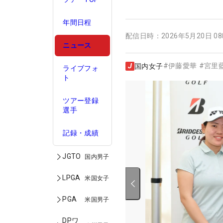
年間日程
配信日時：
2026年5月20日 0
ニュース
#
伊藤愛華
#
宮里
国内女子
ライブフォ
ト
ツアー登録
選手
記録・成績
JGTO
国内男子
LPGA
米国女子
PGA
米国男子
DPワ