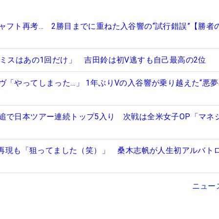
ャフト再考… 2勝目までに重ねた入谷響の“試行錯誤”【勝者
「ミスはあの1回だけ」 吉田鈴は初V逃すも自己最高の2位
ヴ「やってしまった…」 1年ぶりVの入谷響が乗り越えた“悪
追で日本ツアー連続トップ5入り 次戦は全米女子OP「マネ
跡”再現も「狙ってました（笑）」 桑木志帆が人生初アルバト
ニュー