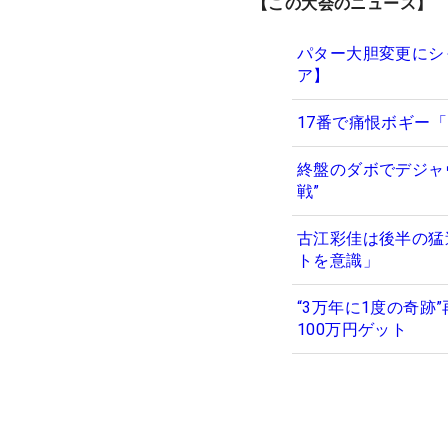
【この大会のニュース】
パター大胆変更にシ
ア】
17番で痛恨ボギー
終盤のダボでデジャ
戦”
古江彩佳は後半の猛
トを意識」
“3万年に1度の奇
100万円ゲット