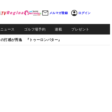
メルマガ登録
ログイン
Sニュース
ゴルフ場予約
連載
プレゼント
しの打感が秀逸 『トゥーロンパター』