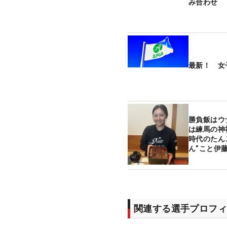
み合わせ
最新！ 女
勝負飯はウ
は練馬の神
時代のたん
ん”こと伊
【注目ルー
編】
関連する選手プロフィ