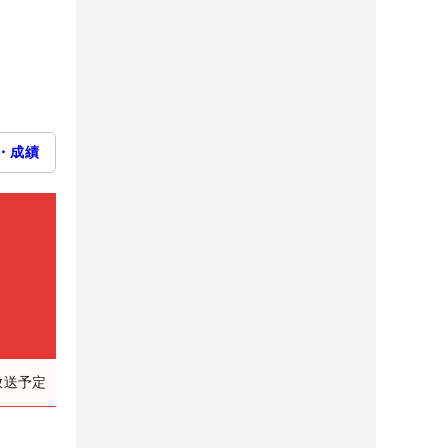
・成績
）
放送予定