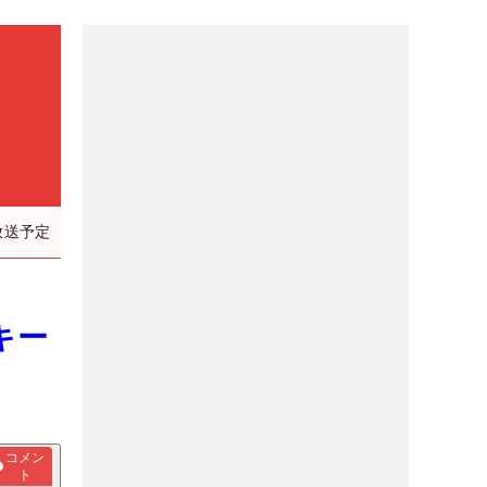
）
放送予定
キー
コメン
ト