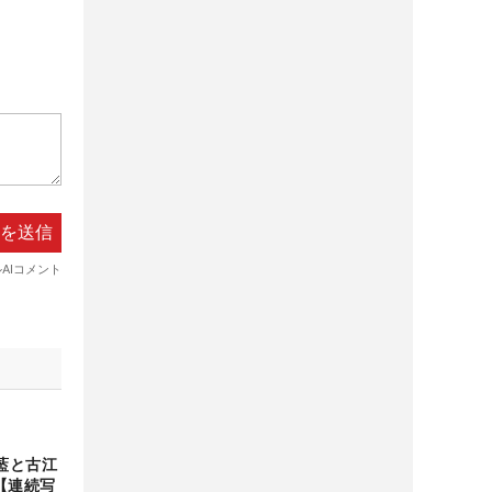
藍と古江
【連続写