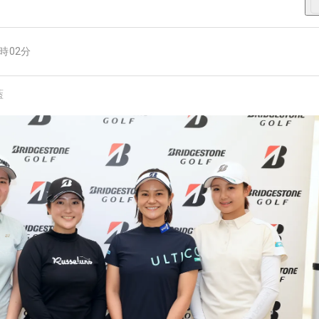
8時02分
藍