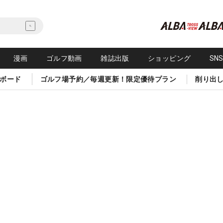
漫画
ゴルフ動画
雑誌出版
ショッピング
SN
ボード
ゴルフ場予約／毎週更新！限定優待プラン
削り出