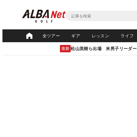
全ツアー
ギア
レッスン
ライフ
松山英樹ら出場 米男子リーダー
注目