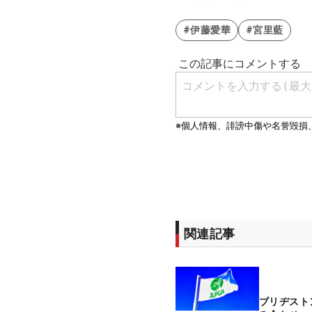
#伊藤愛華
#宮里藍
関連記事
ブリヂスト