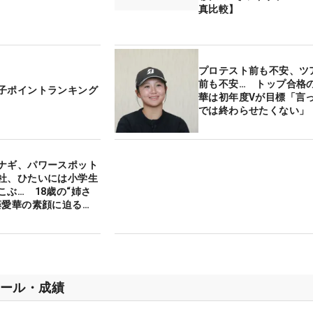
真比較】
プロテスト前も不安、ツ
前も不安… トップ合格
子ポイントランキング
華は初年度Vが目標「言
では終わらせたくない」
ーキーインタビュー・前
ナギ、パワースポット
社、ひたいには小学生
こぶ… 18歳の“姉さ
藤愛華の素顔に迫る
キーインタビュー・後
ール・成績