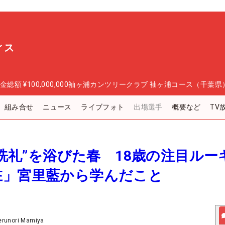
ィス
金総額
¥100,000,000
袖ヶ浦カンツリークラブ 袖ヶ浦コース（千葉県
組み合せ
ニュース
ライブフォト
出場選手
概要など
TV
ロの洗礼”を浴びた春 18歳の注目ルー
在」宮里藍から学んだこと
erunori Mamiya