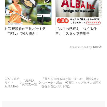
仲宗根澄香が平均パット数
ゴルフの熱狂を、つくる仕
『TRTL』で6人抜き！
事。｜スタッフ募集中
Recommended by
ゴルフ総合
「首がちぎれるほど振りました」渾身2オン
「JLPGA」
サイト
でバーディ締め 97期生トップ合格の寺岡沙
の写真一覧
ALBA Net
弥香が自己ベスト3位