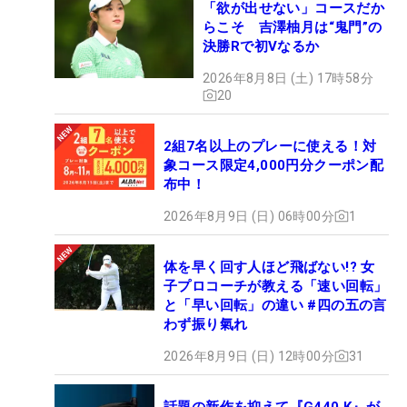
「欲が出せない」コースだか
らこそ 吉澤柚月は“鬼門”の
決勝Rで初Vなるか
2026年8月8日 (土) 17時58分
20
2組7名以上のプレーに使える！対
象コース限定4,000円分クーポン配
布中！
2026年8月9日 (日) 06時00分
1
体を早く回す人ほど飛ばない!? 女
子プロコーチが教える「速い回転」
と「早い回転」の違い #四の五の言
わず振り氣れ
2026年8月9日 (日) 12時00分
31
話題の新作を抑えて『G440 K』が