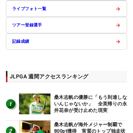
→
ライブフォト一覧
→
ツアー登録選手
→
記録成績
JLPGA 週間アクセスランキング
桑木志帆の優勝に「もう到達しな
1
いんじゃないか」 全英帰りの永
井花奈が受け止めた現実
桑木志帆が海外メジャー制覇で
2
800pt獲得 実質のトップ独走状