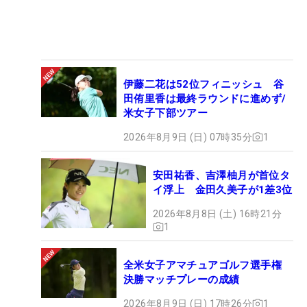
伊藤二花は52位フィニッシュ 谷
田侑里香は最終ラウンドに進めず/
米女子下部ツアー
2026年8月9日 (日) 07時35分
1
安田祐香、吉澤柚月が首位タ
イ浮上 金田久美子が1差3位
2026年8月8日 (土) 16時21分
1
全米女子アマチュアゴルフ選手権
決勝マッチプレーの成績
2026年8月9日 (日) 17時26分
1