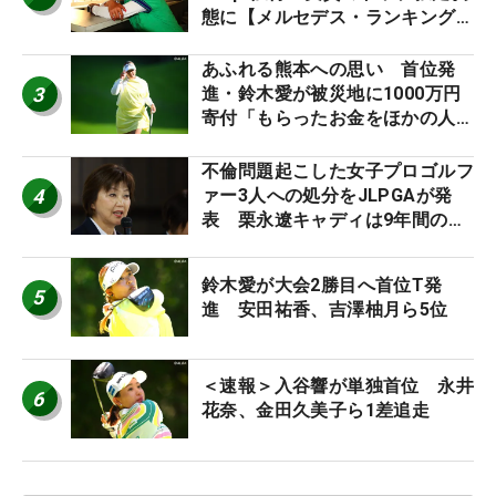
態に【メルセデス・ランキング番
外編】
あふれる熊本への思い 首位発
3
進・鈴木愛が被災地に1000万円
寄付「もらったお金をほかの人
に」
不倫問題起こした女子プロゴルフ
4
ァー3人への処分をJLPGAが発
表 栗永遼キャディは9年間の立
ち入り禁止
鈴木愛が大会2勝目へ首位T発
5
進 安田祐香、吉澤柚月ら5位
＜速報＞入谷響が単独首位 永井
6
花奈、金田久美子ら1差追走