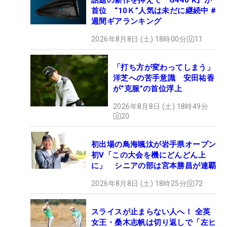
首位 “10Ｋ”人気は未だに継続中 #
週間ギアランキング
2026年8月8日 (土) 18時00分
11
「打ち方が変わってしまう」
洋芝への苦手意識 安田祐香
が“克服”の首位浮上
2026年8月8日 (土) 18時49分
20
初出場の鳥海颯汰が岩手県オープン
初V「この大会を機にどんどん上
に」 シニアの部は宮本勝昌が連覇
2026年8月8日 (土) 18時25分
72
スライスが止まらない人へ！ 全英
女王・桑木志帆は切り返しで「左ヒ