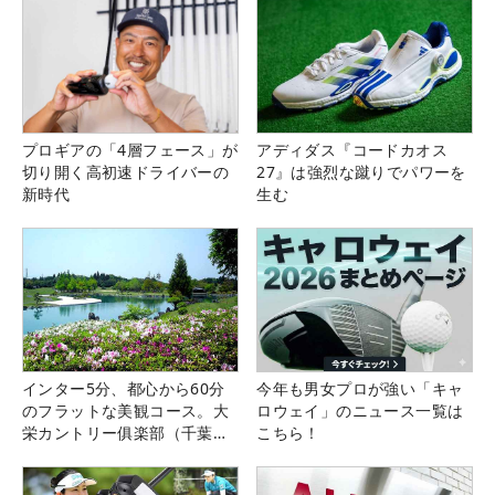
プロギアの「4層フェース」が
アディダス『コードカオス
切り開く高初速ドライバーの
27』は強烈な蹴りでパワーを
新時代
生む
インター5分、都心から60分
今年も男女プロが強い「キャ
のフラットな美観コース。大
ロウェイ」のニュース一覧は
栄カントリー俱楽部（千葉
こちら！
県）