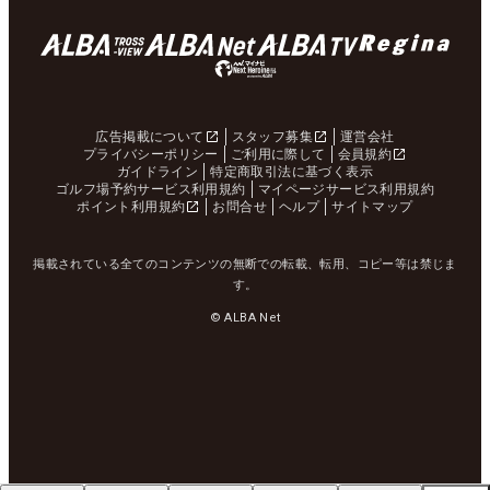
広告掲載について
スタッフ募集
運営会社
プライバシーポリシー
ご利用に際して
会員規約
ガイドライン
特定商取引法に基づく表示
ゴルフ場予約サービス利用規約
マイページサービス利用規約
ポイント利用規約
お問合せ
ヘルプ
サイトマップ
掲載されている全てのコンテンツの無断での転載、転用、コピー等は禁じま
す。
© ALBA Net