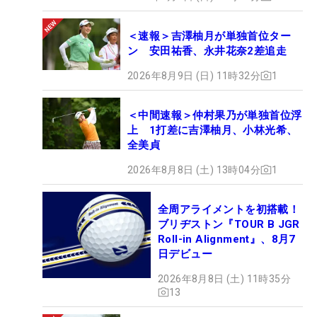
＜速報＞吉澤柚月が単独首位ター
ン 安田祐香、永井花奈2差追走
2026年8月9日 (日) 11時32分
1
＜中間速報＞仲村果乃が単独首位浮
上 1打差に吉澤柚月、小林光希、
全美貞
2026年8月8日 (土) 13時04分
1
全周アライメントを初搭載！
ブリヂストン『TOUR B JGR
Roll-in Alignment』、8月7
日デビュー
2026年8月8日 (土) 11時35分
13