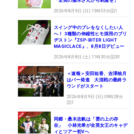
「全英の桑木さんから刺激を」
2026年8月9日 (日) 13時53分
1
スイング中のブレをなくしたい人
へ！ 3種類の伸縮性ヒモ採用のブリ
ヂストン『ZSP-BITER LIGHT
MAGICLACE』、8月8日デビュー
2026年8月8日 (土) 11時30分
30
＜速報＞安田祐香、吉澤柚月
はパー発進 大混戦の最終ラ
ウンドがスタート
2026年8月9日 (日) 09時28分
1
同郷・桑木志帆は「雲の上の存
在」 小林光希が全英女王のキャデ
ィとツアー初Vへ