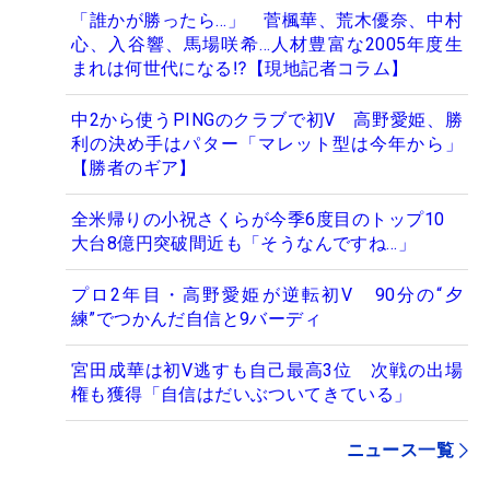
「誰かが勝ったら…」 菅楓華、荒木優奈、中村
心、入谷響、馬場咲希…人材豊富な2005年度生
まれは何世代になる⁉【現地記者コラム】
中2から使うPINGのクラブで初V 高野愛姫、勝
利の決め手はパター「マレット型は今年から」
【勝者のギア】
全米帰りの小祝さくらが今季6度目のトップ10
大台8億円突破間近も「そうなんですね…」
プロ2年目・高野愛姫が逆転初V 90分の“夕
練”でつかんだ自信と9バーディ
宮田成華は初V逃すも自己最高3位 次戦の出場
権も獲得「自信はだいぶついてきている」
ニュース一覧