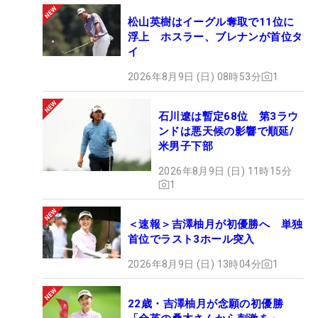
松山英樹はイーグル奪取で11位に
浮上 ホスラー、ブレナンが首位タ
イ
2026年8月9日 (日) 08時53分
1
石川遼は暫定68位 第3ラウ
ンドは悪天候の影響で順延/
米男子下部
2026年8月9日 (日) 11時15分
1
＜速報＞吉澤柚月が初優勝へ 単独
首位でラスト3ホール突入
2026年8月9日 (日) 13時04分
1
22歳・吉澤柚月が念願の初優勝