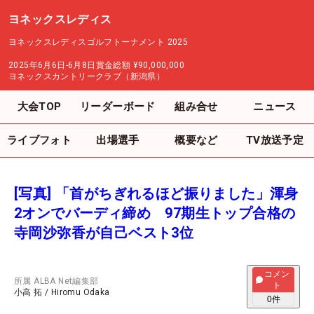
ヨネックスレディス
ヨネックスレディスゴルフトーナメント 2025
2025年6月6日-6月8日
賞金総額
¥90,000,000
ヨネックスカントリークラブ（新潟県）
大会TOP
リーダーボード
組み合せ
ニュース
ライブフォト
出場選手
概要など
TV放送予定
[写真] 「首がちぎれるほど振りました」渾身
2オンでバーディ締め 97期生トップ合格の
寺岡沙弥香が自己ベスト3位
コメン
所属
ALBA Net編集部
ト
小高 拓
/
Hiromu Odaka
0
件