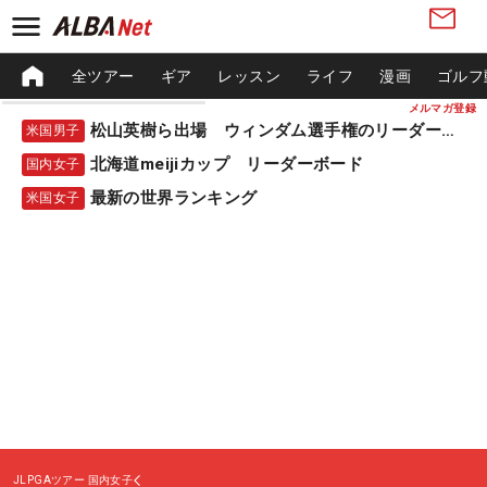
全ツアー
ギア
レッスン
ライフ
漫画
ゴルフ
メルマガ登録
松山英樹ら出場 ウィンダム選手権のリーダーボード
米国男子
北海道meijiカップ リーダーボード
国内女子
最新の世界ランキング
米国女子
JLPGAツアー
国内女子