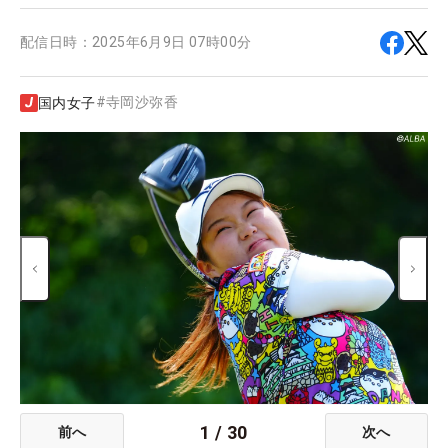
配信日時：
2025年6月9日 07時00分
#
寺岡沙弥香
国内女子
1
/
30
前へ
次へ