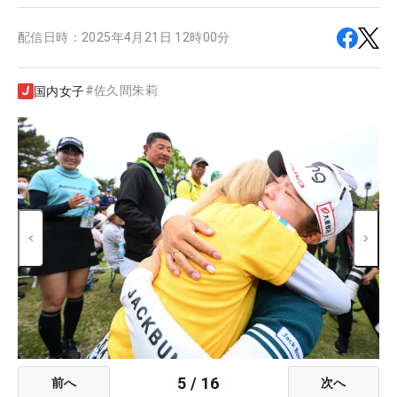
配信日時：
2025年4月21日 12時00分
#
佐久間朱莉
国内女子
5
/
16
前へ
次へ