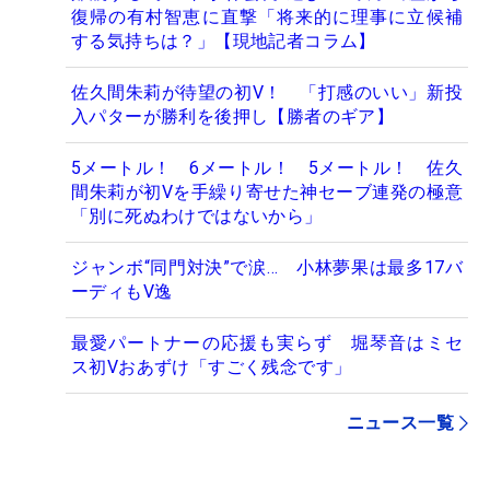
復帰の有村智恵に直撃「将来的に理事に立候補
する気持ちは？」【現地記者コラム】
佐久間朱莉が待望の初V！ 「打感のいい」新投
入パターが勝利を後押し【勝者のギア】
5メートル！ 6メートル！ 5メートル！ 佐久
間朱莉が初Vを手繰り寄せた神セーブ連発の極意
「別に死ぬわけではないから」
ジャンボ“同門対決”で涙… 小林夢果は最多17バ
ーディもV逸
最愛パートナーの応援も実らず 堀琴音はミセ
ス初Vおあずけ「すごく残念です」
ニュース一覧