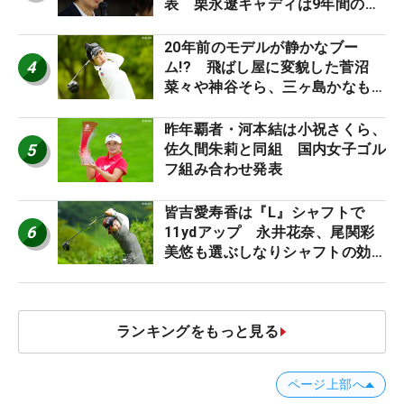
表 栗永遼キャディは9年間の立
ち入り禁止
20年前のモデルが静かなブー
4
ム!? 飛ばし屋に変貌した菅沼
菜々や神谷そら、三ヶ島かなも使
う“名器”が人気な理由【ツアープ
ロたちの“飛ばしギア”】
昨年覇者・河本結は小祝さくら、
5
佐久間朱莉と同組 国内女子ゴル
フ組み合わせ発表
皆吉愛寿香は『L』シャフトで
6
11ydアップ 永井花奈、尾関彩
美悠も選ぶしなりシャフトの効果
【ツアープロたちの“飛ばしギ
ア”】
ランキングをもっと見る
ページ上部へ