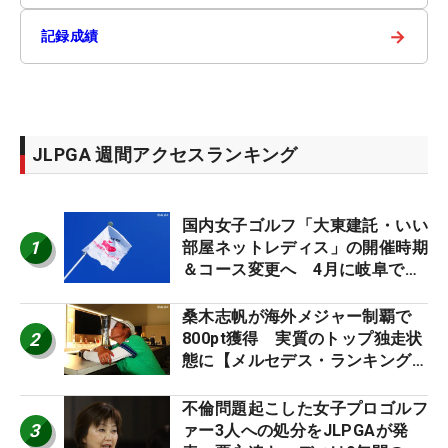
→
記録成績
JLPGA 週間アクセスランキング
国内女子ゴルフ「大東建託・いい
1
部屋ネットレディス」の開催時期
＆コース変更へ 4月に岐阜で開
催
桑木志帆が海外メジャー制覇で
2
800pt獲得 実質のトップ独走状
態に【メルセデス・ランキング番
外編】
不倫問題起こした女子プロゴルフ
3
ァー3人への処分をJLPGAが発