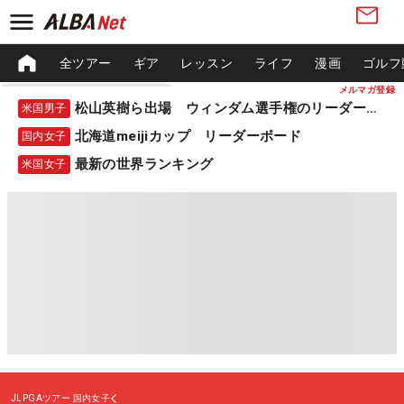
全ツアー
ギア
レッスン
ライフ
漫画
ゴルフ
メルマガ登録
松山英樹ら出場 ウィンダム選手権のリーダーボード
米国男子
北海道meijiカップ リーダーボード
国内女子
最新の世界ランキング
米国女子
JLPGAツアー
国内女子