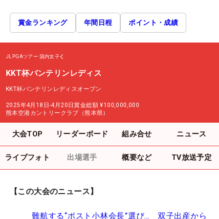
賞金ランキング
年間日程
ポイント・成績
JLPGAツアー
国内女子
KKT杯バンテリンレディス
KKT杯バンテリンレディスオープン
2025年4月18日-4月20日
賞金総額
¥100,000,000
熊本空港カントリークラブ（熊本県）
大会TOP
リーダーボード
組み合せ
ニュース
ライブフォト
出場選手
概要など
TV放送予定
【この大会のニュース】
難航する“ポスト小林会長”選び… 双子出産から