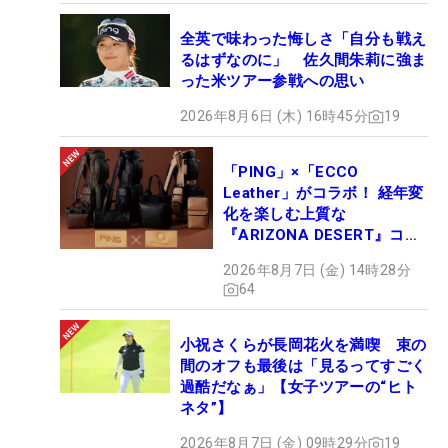
全英で味わった悔しさ「自分も戦え
るはずなのに」 佐久間朱莉に強ま
った米ツアー参戦への思い
2026年8月6日 (木) 16時45分
19
「PING」×「ECCO
Leather」がコラボ！ 経年変
化を楽しむ上質な
『ARIZONA DESERT』コレ
クション、9月15日限定デビ
2026年8月7日 (金) 14時28分
ュー
64
小祝さくらが長岡花火を満喫 束の
間のオフも最後は「見るってすごく
過酷だなぁ」【女子ツアーの“ヒト
ネタ”】
2026年8月7日 (金) 09時29分
19