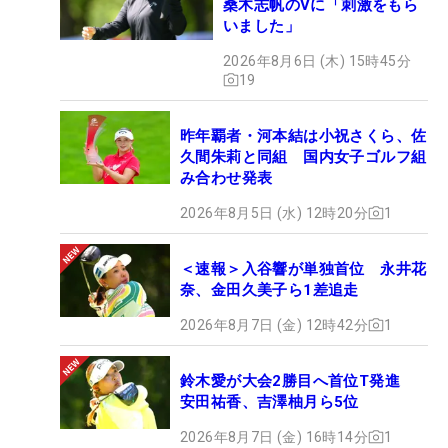
桑木志帆のVに「刺激をもら
いました」
2026年8月6日 (木) 15時45分
19
昨年覇者・河本結は小祝さくら、佐
久間朱莉と同組 国内女子ゴルフ組
み合わせ発表
2026年8月5日 (水) 12時20分
1
＜速報＞入谷響が単独首位 永井花
奈、金田久美子ら1差追走
2026年8月7日 (金) 12時42分
1
鈴木愛が大会2勝目へ首位T発進
安田祐香、吉澤柚月ら5位
2026年8月7日 (金) 16時14分
1