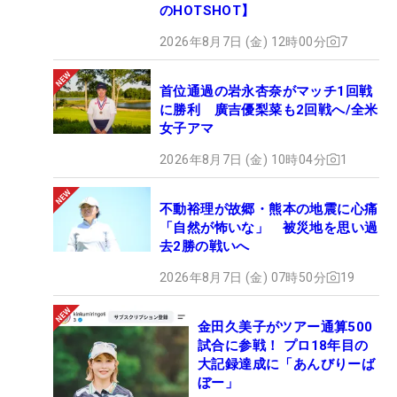
のHOTSHOT】
2026年8月7日 (金) 12時00分
7
首位通過の岩永杏奈がマッチ1回戦
に勝利 廣吉優梨菜も2回戦へ/全米
女子アマ
2026年8月7日 (金) 10時04分
1
不動裕理が故郷・熊本の地震に心痛
「自然が怖いな」 被災地を思い過
去2勝の戦いへ
2026年8月7日 (金) 07時50分
19
金田久美子がツアー通算500
試合に参戦！ プロ18年目の
大記録達成に「あんびりーば
ぼー」