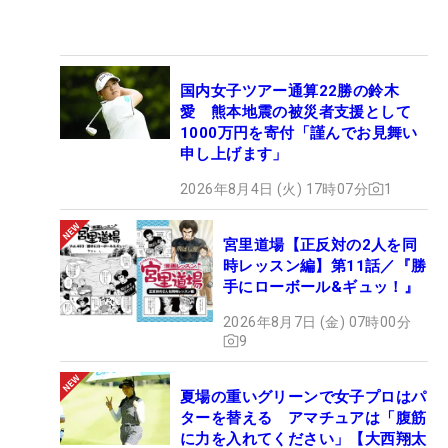
国内女子ツアー通算22勝の鈴木
愛 熊本地震の被災者支援として
1000万円を寄付「謹んでお見舞い
申し上げます」
2026年8月4日 (火) 17時07分
1
宮里道場【正反対の2人を同
時レッスン編】第11話／『勝
手にローボール&ギュッ！』
2026年8月7日 (金) 07時00分
9
夏場の重いグリーンで女子プロはパ
ターを替える アマチュアは「腹筋
に力を入れてください」【大西翔太