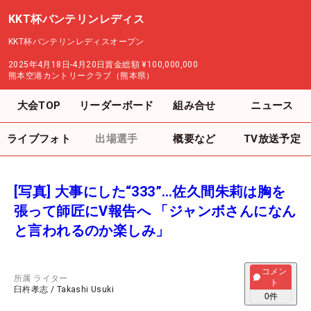
KKT杯バンテリンレディス
KKT杯バンテリンレディスオープン
2025年4月18日-4月20日
賞金総額
¥100,000,000
熊本空港カントリークラブ（熊本県）
大会TOP
リーダーボード
組み合せ
ニュース
ライブフォト
出場選手
概要など
TV放送予定
[写真] 大事にした“333”…佐久間朱莉は胸を
張って師匠にV報告へ 「ジャンボさんになん
と言われるのか楽しみ」
コメン
所属
ライター
ト
臼杵孝志
/
Takashi Usuki
0
件