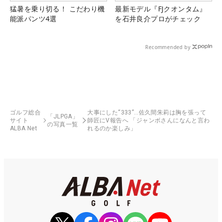
猛暑を乗り切る！ こだわり機
最新モデル『FJクオンタム』
能派パンツ4選
を石井良介プロがチェック
Recommended by
ゴルフ総合
大事にした“333”…佐久間朱莉は胸を張って
「JLPGA」
サイト
師匠にV報告へ 「ジャンボさんになんと言わ
の写真一覧
ALBA Net
れるのか楽しみ」