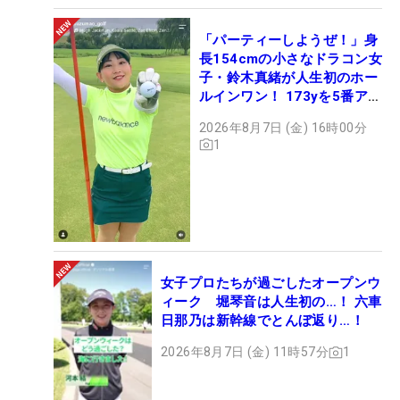
「パーティーしようぜ！」身
長154cmの小さなドラコン女
子・鈴木真緒が人生初のホー
ルインワン！ 173yを5番アイ
アンで会心のショット
2026年8月7日 (金) 16時00分
1
女子プロたちが過ごしたオープンウ
ィーク 堀琴音は人生初の…！ 六車
日那乃は新幹線でとんぼ返り…！
2026年8月7日 (金) 11時57分
1