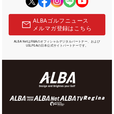
ALBAゴルフニュース
メルマガ登録はこちら
ALBA NetはR&Aのオフィシャルデジタルパートナー、および
USLPGAの日本公式サイトパートナーです。