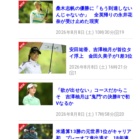
桑木志帆の優勝に「もう到達しない
んじゃないか」 全英帰りの永井花
奈が受け止めた現実
2026年8月8日 (土) 10時30分
19
安田祐香、吉澤柚月が首位タ
イ浮上 金田久美子が1差3位
2026年8月8日 (土) 16時21分
1
「欲が出せない」コースだからこ
そ 吉澤柚月は“鬼門”の決勝Rで初
Vなるか
2026年8月8日 (土) 17時58分
20
米通算13勝の元世界1位がキャリア
初、プレーオフ進出逃す 18年連