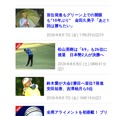
首位発進もグリーン上での開眼
も“10年ぶり” 金田久美子「あと1
回は勝ちたい」
2026年8月7日 (金) 17時29分
19
松山英樹は「69」も26位に
後退 日本勢2人が決勝へ
2026年8月8日 (土) 08時41分
1
鈴木愛が大会2勝目へ首位T発進
安田祐香、吉澤柚月ら5位
2026年8月7日 (金) 16時14分
1
全周アライメントを初搭載！ ブリ