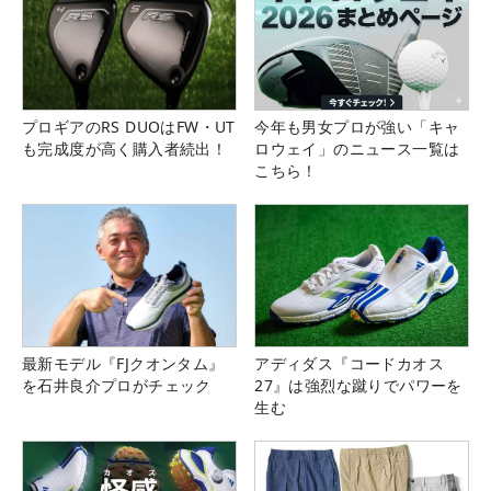
プロギアのRS DUOはFW・UT
今年も男女プロが強い「キャ
も完成度が高く購入者続出！
ロウェイ」のニュース一覧は
こちら！
最新モデル『FJクオンタム』
アディダス『コードカオス
を石井良介プロがチェック
27』は強烈な蹴りでパワーを
生む