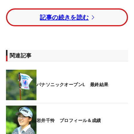
これで直近4戦で3度目のトップ5入り。優勝こそな
記事の続きを読む
いが、状態の良さは明らかだ。「気持ちを強く持っ
て試合に臨むようにしています。誰よりも強い気持
ちで行くことが大事。気合いで頑張るというのもあ
ります（笑）」。技術のみならず、メンタル面での
成長も結果につながっている。
関連記事
スタッツにもその好調ぶりが表れている。ドライビ
ングディスタンスは254.3ヤードで全体7位。パーオ
ンホールでの平均パット数は1.772回で8位、パーオ
パナソニックオープンL 最終結果
ン率は70.2991％で16位とスキがない。
攻撃的なゴルフを展開し、平均バーディ数は3.8077
個で4位。特筆すべきは初日の平均ストロークで、
岩井千怜 プロフィール＆成績
69.5524は堂々のツアー1位だ。今季は9試合に出場
して、7回が初日にトップ10発進。スタートダッシ