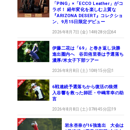
「PING」×「ECCO Leather」がコ
ラボ！ 経年変化を楽しむ上質な
『ARIZONA DESERT』コレクショ
ン、9月15日限定デビュー
2026年8月7日 (金) 14時28分
64
伊藤二花は「69」と巻き返し決勝
進出圏内へ 谷田侑里香は予選落ち
濃厚/米女子下部ツアー
2026年8月8日 (土) 10時15分
1
6戦連続予選落ちから復活の狼煙
入谷響を救った師匠・中嶋常幸の助
言
2026年8月8日 (土) 07時45分
19
岩永杏奈が16強進出 大会は