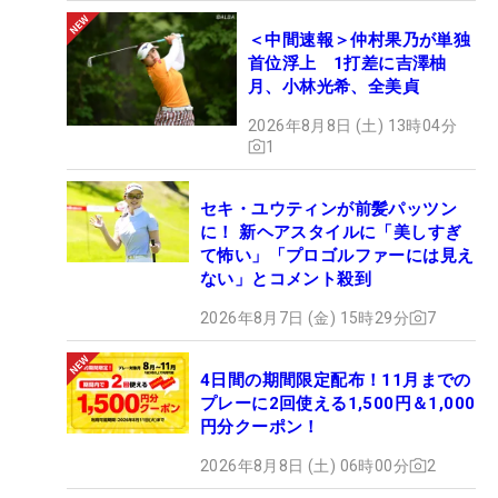
＜中間速報＞仲村果乃が単独
首位浮上 1打差に吉澤柚
月、小林光希、全美貞
2026年8月8日 (土) 13時04分
1
セキ・ユウティンが前髪パッツン
に！ 新ヘアスタイルに「美しすぎ
て怖い」「プロゴルファーには見え
ない」とコメント殺到
2026年8月7日 (金) 15時29分
7
4日間の期間限定配布！11月までの
プレーに2回使える1,500円＆1,000
円分クーポン！
2026年8月8日 (土) 06時00分
2