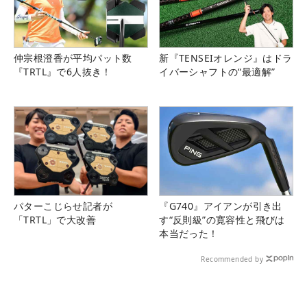
仲宗根澄香が平均パット数
新『TENSEIオレンジ』はドラ
『TRTL』で6人抜き！
イバーシャフトの“最適解”
パターこじらせ記者が
『G740』アイアンが引き出
「TRTL」で大改善
す“反則級”の寛容性と飛びは
本当だった！
Recommended by