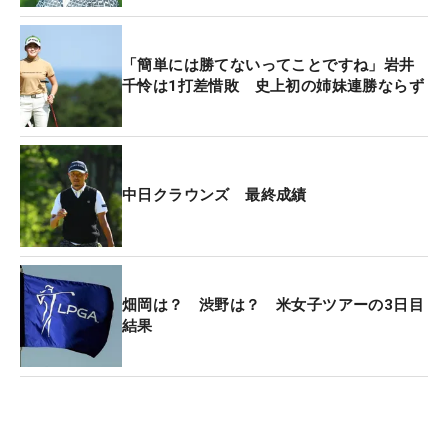
ュを決めて、試合を優位に進めることができてい
る。
「簡単には勝てないってことですね」岩井
千怜は1打差惜敗 史上初の姉妹連勝ならず
次週は国内メジャー今季初戦の「ワールドレディス
チャンピオンシップ サロンパスカップ」（茨城GC
西C・5月4～7日）が控えているが、「試合に大き
い、小さいはないと思っています。あまり（メジャ
中日クラウンズ 最終成績
ーへの）意識はないですね」と泰然自若。あくまで
シーズンの1試合、“38分の1”と捉えている。
「狙うのはやっぱり上位。来週も一打一打全力で、
畑岡は？ 渋野は？ 米女子ツアーの3日目
1ホール1ホール集中することを目標に頑張りま
結果
す」。サロンパスカップは2019年から渋野日向子、
西村優菜、山下美夢有と、3大会連続で20歳がカッ
プを掲げている（2020年は開催中止）。20歳の岩
井もその流れに乗りたいところだ。