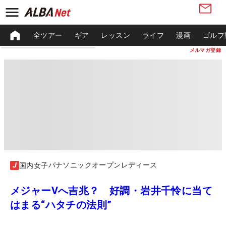
全ツアー
ギア
レッスン
ライフ
漫画
ゴルフ
メルマガ登録
パナソニックオープンレディース
国内女子
メジャーVへ吉兆？ 好調・岩井千怜に当て
はまる“ハタチの法則”