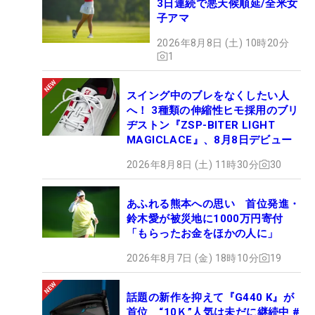
3日連続で悪天候順延/全米女
子アマ
2026年8月8日 (土) 10時20分
1
スイング中のブレをなくしたい人
へ！ 3種類の伸縮性ヒモ採用のブリ
ヂストン『ZSP-BITER LIGHT
MAGICLACE』、8月8日デビュー
2026年8月8日 (土) 11時30分
30
あふれる熊本への思い 首位発進・
鈴木愛が被災地に1000万円寄付
「もらったお金をほかの人に」
2026年8月7日 (金) 18時10分
19
話題の新作を抑えて『G440 K』が
首位 “10Ｋ”人気は未だに継続中 #