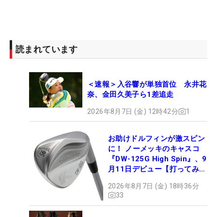
読まれています
＜速報＞入谷響が単独首位 永井花
奈、金田久美子ら1差追走
2026年8月7日 (金) 12時42分
1
お助けドルフィンが激スピン
に！ ノーメッキのキャスコ
『DW-125G High Spin』、9
月11日デビュー【打ってみ
た】
2026年8月7日 (金) 18時36分
33