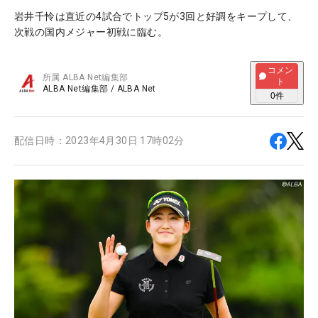
岩井千怜は直近の4試合でトップ5が3回と好調をキープして、
次戦の国内メジャー初戦に臨む。
コメン
所属
ALBA Net編集部
ト
ALBA Net編集部
/
ALBA Net
0
件
配信日時：
2023年4月30日 17時02分