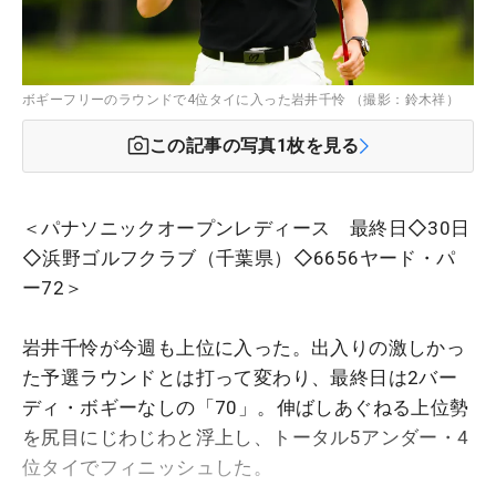
ボギーフリーのラウンドで4位タイに入った岩井千怜 （撮影：鈴木祥）
この記事の写真
1
枚を見る
＜パナソニックオープンレディース 最終日◇30日
◇浜野ゴルフクラブ（千葉県）◇6656ヤード・パ
ー72＞
岩井千怜が今週も上位に入った。出入りの激しかっ
た予選ラウンドとは打って変わり、最終日は2バー
ディ・ボギーなしの「70」。伸ばしあぐねる上位勢
を尻目にじわじわと浮上し、トータル5アンダー・4
位タイでフィニッシュした。