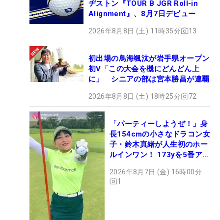
ヂストン『TOUR B JGR Roll-in
Alignment』、8月7日デビュー
2026年8月8日 (土) 11時35分
13
初出場の鳥海颯汰が岩手県オープン
初V「この大会を機にどんどん上
に」 シニアの部は宮本勝昌が連覇
2026年8月8日 (土) 18時25分
72
「パーティーしようぜ！」身
長154cmの小さなドラコン女
子・鈴木真緒が人生初のホー
ルインワン！ 173yを5番アイ
アンで会心のショット
2026年8月7日 (金) 16時00分
1