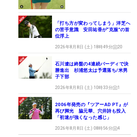
「打ち方が変わってしまう」洋芝へ
の苦手意識 安田祐香が“克服”の首
位浮上
2026年8月8日 (土) 18時49分
20
石川遼は終盤の4連続バーディで決
勝進出 杉浦悠太は予選落ち/米男
子下部
2026年8月8日 (土) 10時33分
1
2006年発売の『ツアーAD PT』が
再び脚光 脇元華、穴井詩も投入
「初速が強くなった感じ」
2026年8月8日 (土) 08時56分
4