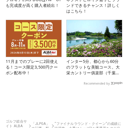
も完成度が高く購入者続出！
ンドできるチャンス！詳しく
はこちら！
11月までのプレーに2回使え
インター5分、都心から60分
る！コース限定3,500円クー
のフラットな美観コース。大
ポン配布中！
栄カントリー俱楽部（千葉
県）
Recommended by
ゴルフ総合サ
「JLPGA」
“ファイナルラウンド・クイーン”の成績に
イト ALBA