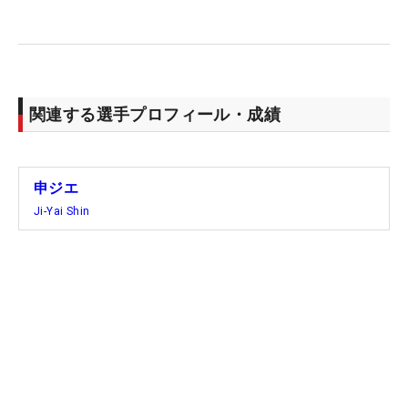
厳しさが表れていた。しかし、ジエの顔は悔しさよ
りも満足感のほうが色は濃い。「吉田優利さんが4
日間いいプレーをしたから」と笑顔で勝者を称え
る。
関連する選手プロフィール・成績
米ツアー参戦時代は最終日に強さを発揮することか
ら“ファイナルラウンド・クイーン”の異名がつい
た。「4日間の試合だったから、初日、2日間はいろ
申ジエ
んなショットを試したり挑戦してみたりしながらコ
Ji-Yai Shin
ースを把握していきます。3、4日目は向かっていけ
るので、どんどん良くなっていく」と、その理由を
教えてくれた。
ここでジエの面白い成績を紹介しよう。今季は国内
女子ツアー7試合に出場しているが、開幕戦優勝の
あとは、予選落ち、3位タイ、予選落ち、2位タイ、
予選落ち、今回の2位と、トップ3と予選落ちを交互