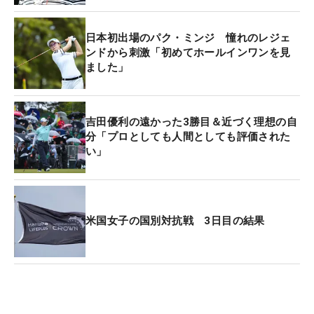
「72」。3打差の単独2位に終わった。
日本初出場のパク・ミンジ 憧れのレジェ
1打差を埋めにいった勝負の18番セカンドショット
ンドから刺激「初めてホールインワンを見
ました」
については「勝負にいったわけではないんですけ
ど、ピンまで200ヤード以上あったので、できれば
近いところに行ってほしかった。アゴに当たっても
吉田優利の遠かった3勝目＆近づく理想の自
右のフェアウェイは広かったので、ボギーは狙うこ
分「プロとしても人間としても評価された
とができる」とミスも計算済み。「ボギーは4つあ
い」
りましたけど、きょうはフェアウェイを外したら目
標をボギーにして」と最初から割り切っていた。
「少し気温も下がり、腕の状態も硬くなり、力も入
米国女子の国別対抗戦 3日目の結果
りにくかったなかで、きょうのプレーには満足して
います。頑張ったと思います」。ホールアウト後は
寒さに震えながら取材エリアに現れ、タオルにくる
まりながらの質疑応答。きょうのコンディションの