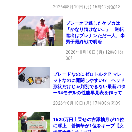
2026年8月10日 (月) 16時12分
13
プレーオフ逃したケプカは
「かなり情けない…」 逆転
進出はブレナンただ一人、米
男子最終戦で明暗
2026年8月10日 (月) 12時01分
1
ブレードなのにゼロトルク!? マレ
ットなのに開閉しやすい!? ヘッド
形状だけじゃ判別できない最新パタ
ー34モデルの性能早見表を作って
みた #ギアカタログ2026
2026年8月10日 (月) 17時08分
39
1620万円上乗せの吉澤柚月が11位
に浮上 菅楓華が1位をキープ【女
子賞金ランキング】