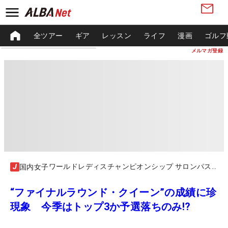
全ツアー
ギア
レッスン
ライフ
漫画
ゴルフ
メルマガ登録
ワールドレディスチャンピオンシップ サロンパスカップ
国内女子
“ファイナルラウンド・クイーン”の成績に珍
現象 今季はトップ3か予選落ちのみ!?