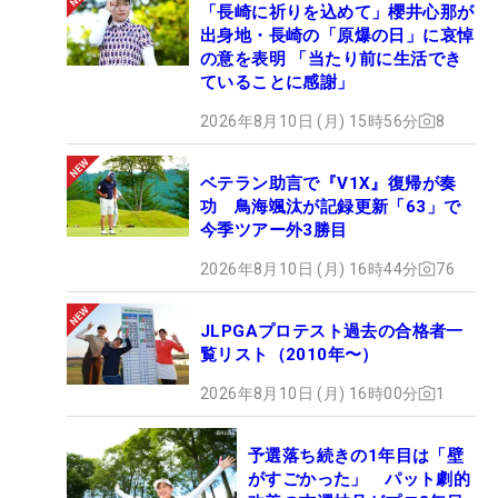
「長崎に祈りを込めて」櫻井心那が
出身地・長崎の「原爆の日」に哀悼
の意を表明 「当たり前に生活でき
ていることに感謝」
2026年8月10日 (月) 15時56分
8
ベテラン助言で『V1X』復帰が奏
功 鳥海颯汰が記録更新「63」で
今季ツアー外3勝目
2026年8月10日 (月) 16時44分
76
JLPGAプロテスト過去の合格者一
覧リスト（2010年〜）
2026年8月10日 (月) 16時00分
1
予選落ち続きの1年目は「壁
がすごかった」 パット劇的