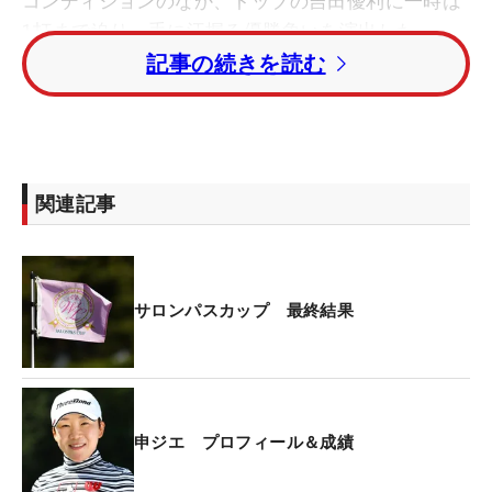
コンディションのなか、トップの吉田優利に一時は
1打まで迫り、手に汗握る優勝争いを演出した。
記事の続きを読む
「きょうはコースコンディションが変わって、風を
読むのが難しかった。きのうピッチングウェッジを
打った場所でユーティリティを持ったし、けっこう
距離が長くて厳しかった。頑張ってアンダーパーで
関連記事
回りたかったんですけど、最後は残念なボギー。で
も、きょうだけじゃなくて4日間よく我慢した。頑
張った一週間になりました」
サロンパスカップ 最終結果
17番を終えて1つ後ろの最終組を回る吉田とは1打差
だった。勝負がかかる最終18番パー4のティショッ
トは左のフェアウェイバンカーへ。しかもアゴが近
い。ジエは必死にユーティリティを振り抜いたが、
申ジエ プロフィール＆成績
無情にもアゴに当たり、わずかにフェアウェイへ出
ただけ。最終ホールはボギーとして、パープレーの