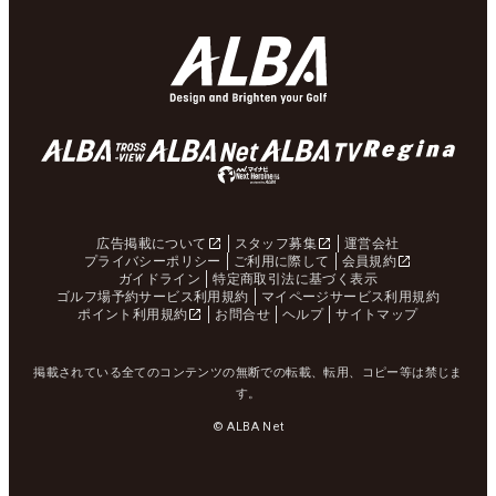
広告掲載について
スタッフ募集
運営会社
プライバシーポリシー
ご利用に際して
会員規約
ガイドライン
特定商取引法に基づく表示
ゴルフ場予約サービス利用規約
マイページサービス利用規約
ポイント利用規約
お問合せ
ヘルプ
サイトマップ
掲載されている全てのコンテンツの無断での転載、転用、コピー等は禁じま
す。
© ALBA Net