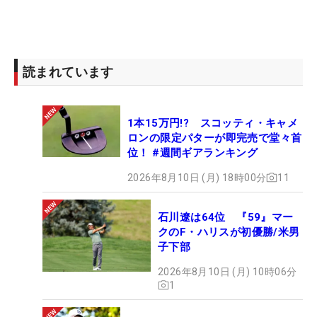
に繰り返している。するとジエは「恥ずかしいで
す」と小さくなる。そして、「予選は1年分落ちた
ので、今度は大丈夫」と冗談交じりにいう。
読まれています
今季の決勝ラウンド平均ストロークは『70』で全体
1位と納得の数字。“鬼門”の予選さえ通ってしまえ
1本15万円!? スコッティ・キャメ
ば、必ず優勝争いに絡む。“ファイナルラウンド・ク
ロンの限定パターが即完売で堂々首
イーン”の異名は伊達じゃない!?（文・下村耕平）
位！ #週間ギアランキング
2026年8月10日 (月) 18時00分
11
石川遼は64位 『59』マー
クのF・ハリスが初優勝/米男
子下部
2026年8月10日 (月) 10時06分
1