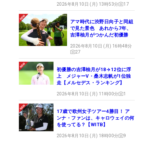
2026年8月10日 (月) 13時53分
17
アマ時代に渋野日向子と同組
で見た景色 あれから7年、
吉澤柚月がつかんだ初優勝
2026年8月10日 (月) 16時48分
27
初優勝の吉澤柚月が18→12位に浮
上 メジャーV・桑木志帆が1位独
走【メルセデス・ランキング】
2026年8月10日 (月) 11時00分
1
17歳で欧州女子ツアー4勝目！ ア
ンナ・ファンは、キャロウェイの何
を使ってる？【WITB】
2026年8月10日 (月) 18時00分
9