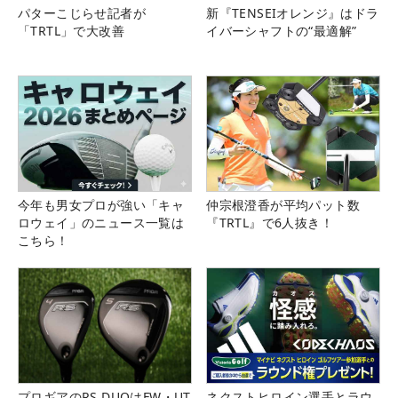
パターこじらせ記者が
新『TENSEIオレンジ』はドラ
「TRTL」で大改善
イバーシャフトの“最適解”
今年も男女プロが強い「キャ
仲宗根澄香が平均パット数
ロウェイ」のニュース一覧は
『TRTL』で6人抜き！
こちら！
プロギアのRS DUOはFW・UT
ネクストヒロイン選手とラウ