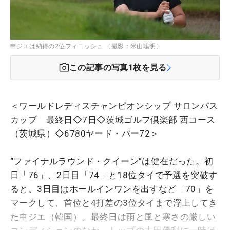
申ジエは納得の2位フィニッシュ （撮影：米山聡明）
この記事の写真
1
枚を見る
＜ワールドレディスチャンピオンシップ サロンパス
カップ 最終日◇7日◇茨城ゴルフ倶楽部 西コース
（茨城県）◇6780ヤード・パー72＞
“ファイナルラウンド・クイーン”は健在だった。初
日「76」、2日目「74」と18位タイで予選を突破す
ると、3日目はホールインワンを出すなど「70」を
マークして、首位と4打差の3位タイまで浮上してき
た申ジエ（韓国）。最終日は雨と風と寒さの厳しい