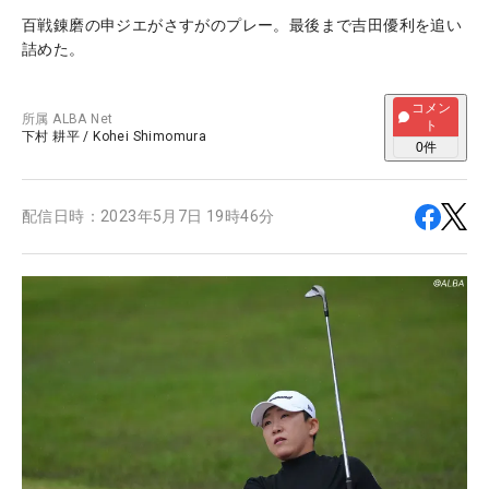
百戦錬磨の申ジエがさすがのプレー。最後まで吉田優利を追い
詰めた。
コメン
所属
ALBA Net
ト
下村 耕平
/
Kohei Shimomura
0
件
配信日時：
2023年5月7日 19時46分