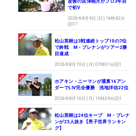
改善の吉澤柚月がプロ3年目
で初V
2026年8月9日 (日) 16時42分
17
松山英樹は3戦連続トップ10の7位
で終戦 M・ブレナンがツアー2勝
目達成
2026年8月10日 (月) 07時01分
1
ホアキン・ニーマンが通算16アン
ダーでLIV完全優勝 浅地洋佑22位
2026年8月10日 (月) 10時24分
1
松山英樹は24位キープ M・ブレナ
ンが23人抜き【男子世界ランキン
グ】