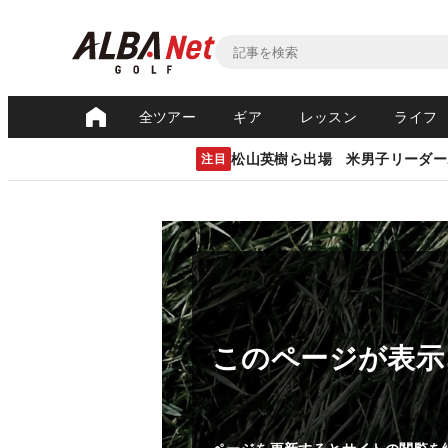
全ツアー
ギア
レッスン
ライフ
松山英樹ら出場 米男子リーダー
注目
このページが表示