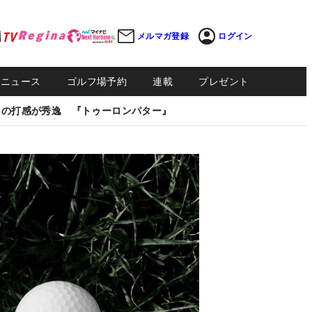
メルマガ登録
ログイン
Sニュース
ゴルフ場予約
連載
プレゼント
しの打感が秀逸 『トゥーロンパター』