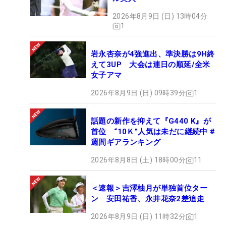
2026年8月9日 (日) 13時04分
1
岩永杏奈が4強進出、準決勝は9H終
えて3UP 大会は連日の順延/全米
女子アマ
2026年8月9日 (日) 09時39分
1
話題の新作を抑えて『G440 K』が
首位 “10Ｋ”人気は未だに継続中 #
週間ギアランキング
2026年8月8日 (土) 18時00分
11
＜速報＞吉澤柚月が単独首位ター
ン 安田祐香、永井花奈2差追走
2026年8月9日 (日) 11時32分
1