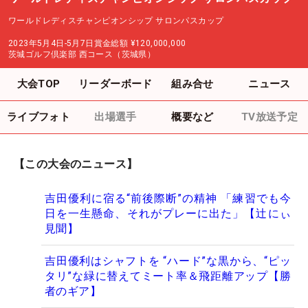
ワールドレディスチャンピオンシップ サロンパスカップ
2023年5月4日-5月7日
賞金総額
¥120,000,000
茨城ゴルフ倶楽部 西コース（茨城県）
大会TOP
リーダーボード
組み合せ
ニュース
ライブフォト
出場選手
概要など
TV放送予定
【この大会のニュース】
吉田優利に宿る“前後際断”の精神 「練習でも今
日を一生懸命、それがプレーに出た」【辻にぃ
見聞】
吉田優利はシャフトを “ハード”な黒から、“ピッ
タリ”な緑に替えてミート率＆飛距離アップ【勝
者のギア】