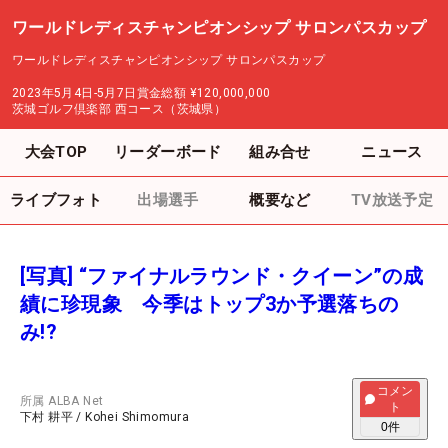
ワールドレディスチャンピオンシップ サロンパスカップ
ワールドレディスチャンピオンシップ サロンパスカップ
2023年5月4日-5月7日
賞金総額
¥120,000,000
茨城ゴルフ倶楽部 西コース（茨城県）
大会TOP
リーダーボード
組み合せ
ニュース
ライブフォト
出場選手
概要など
TV放送予定
[写真] “ファイナルラウンド・クイーン”の成
績に珍現象 今季はトップ3か予選落ちの
み!?
コメン
所属
ALBA Net
ト
下村 耕平
/
Kohei Shimomura
0
件