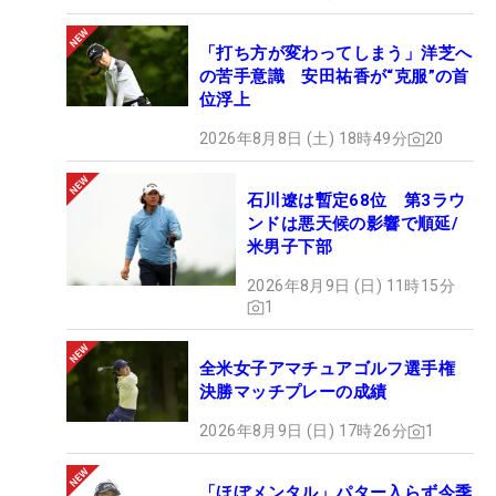
「打ち方が変わってしまう」洋芝へ
の苦手意識 安田祐香が“克服”の首
位浮上
2026年8月8日 (土) 18時49分
20
石川遼は暫定68位 第3ラウ
ンドは悪天候の影響で順延/
米男子下部
2026年8月9日 (日) 11時15分
1
全米女子アマチュアゴルフ選手権
決勝マッチプレーの成績
2026年8月9日 (日) 17時26分
1
「ほぼメンタル」パター入らず今季