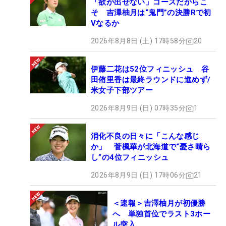
「欲が出せない」コースだからこ
そ 吉澤柚月は“鬼門”の決勝Rで初
Vなるか
2026年8月8日 (土) 17時58分
20
伊藤二花は52位フィニッシュ 谷
田侑里香は最終ラウンドに進めず/
米女子下部ツアー
2026年8月9日 (日) 07時35分
1
消化不良の日々に「こんな感じ
か」 菅楓華が北海道で“憂さ晴ら
し”の4位フィニッシュ
2026年8月9日 (日) 17時06分
21
＜速報＞吉澤柚月が初優勝
へ 単独首位でラスト3ホー
ル突入