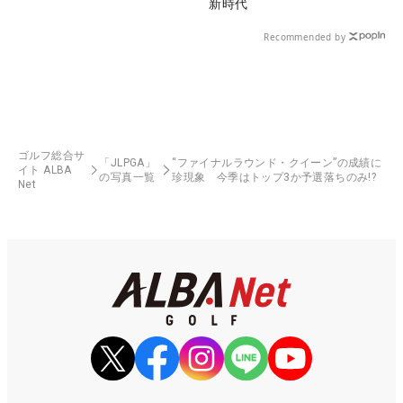
新時代
Recommended by
ゴルフ総合サ
「JLPGA」
“ファイナルラウンド・クイーン”の成績に
イト ALBA
の写真一覧
珍現象 今季はトップ3か予選落ちのみ!?
Net