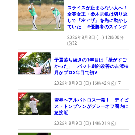
スライスが止まらない人へ！
全英女王・桑木志帆は切り返
しで「左ヒザ」を先に動かし
ていた #優勝者のスイング
2026年8月8日 (土) 12時00分
32
予選落ち続きの1年目は「壁がすご
かった」 パット劇的改善の吉澤柚
月がプロ3年目で初V
2026年8月9日 (日) 16時42分
17
雪辱へアルバトロス一発！ デイビ
ス・トンプソンがプレーオフ圏内に
急接近
2026年8月9日 (日) 14時31分
1