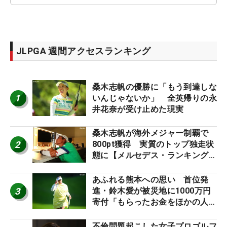
JLPGA 週間アクセスランキング
桑木志帆の優勝に「もう到達しな
1
いんじゃないか」 全英帰りの永
井花奈が受け止めた現実
桑木志帆が海外メジャー制覇で
2
800pt獲得 実質のトップ独走状
態に【メルセデス・ランキング番
外編】
あふれる熊本への思い 首位発
3
進・鈴木愛が被災地に1000万円
寄付「もらったお金をほかの人
に」
不倫問題起こした女子プロゴルフ