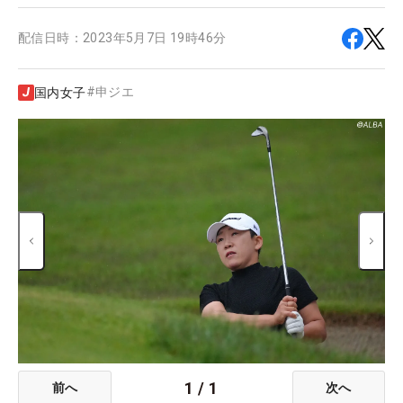
配信日時：
2023年5月7日 19時46分
#
申ジエ
国内女子
1
/
1
前へ
次へ