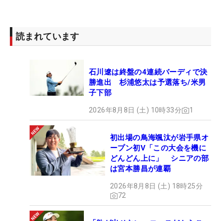
読まれています
石川遼は終盤の4連続バーディで決
勝進出 杉浦悠太は予選落ち/米男
子下部
2026年8月8日 (土) 10時33分
1
初出場の鳥海颯汰が岩手県オ
ープン初V「この大会を機に
どんどん上に」 シニアの部
は宮本勝昌が連覇
2026年8月8日 (土) 18時25分
72