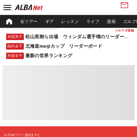
全ツアー
ギア
レッスン
ライフ
漫画
ゴルフ
メルマガ登録
松山英樹ら出場 ウィンダム選手権のリーダーボード
米国男子
北海道meijiカップ リーダーボード
国内女子
最新の世界ランキング
米国女子
JLPGAツアー
国内女子