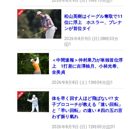
2026年8月9日 (日) 16時15分
1
松山英樹はイーグル奪取で11
位に浮上 ホスラー、ブレナ
ンが首位タイ
2026年8月9日 (日) 08時53分
1
＜中間速報＞仲村果乃が単独首位浮
上 1打差に吉澤柚月、小林光希、
全美貞
2026年8月8日 (土) 13時04分
1
体を早く回す人ほど飛ばない!? 女
子プロコーチが教える「速い回転」
と「早い回転」の違い #四の五の言
わず振り氣れ
2026年8月9日 (日) 12時00分
31