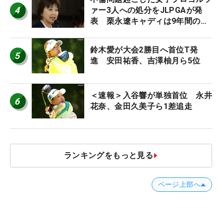
4
ァー3人への処分をJLPGAが発
表 栗永遼キャディは9年間の立
ち入り禁止
鈴木愛が大会2勝目へ首位T発
5
進 安田祐香、吉澤柚月ら5位
＜速報＞入谷響が単独首位 永井
6
花奈、金田久美子ら1差追走
ランキングをもっと見る
ページ上部へ