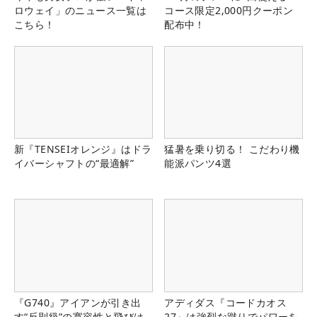
ロウェイ」のニュース一覧は
コース限定2,000円クーポン
こちら！
配布中！
新『TENSEIオレンジ』はドラ
猛暑を乗り切る！ こだわり機
イバーシャフトの“最適解”
能派パンツ4選
『G740』アイアンが引き出
アディダス『コードカオス
す“反則級”の寛容性と飛びは
27』は強烈な蹴りでパワーを