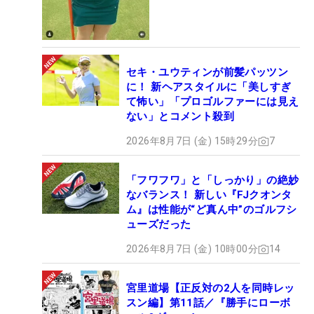
セキ・ユウティンが前髪パッツン
に！ 新ヘアスタイルに「美しすぎ
て怖い」「プロゴルファーには見え
ない」とコメント殺到
2026年8月7日 (金) 15時29分
7
「フワフワ」と「しっかり」の絶妙
なバランス！ 新しい『FJクオンタ
ム』は性能が“ど真ん中”のゴルフシ
ューズだった
2026年8月7日 (金) 10時00分
14
宮里道場【正反対の2人を同時レッ
スン編】第11話／『勝手にローボ