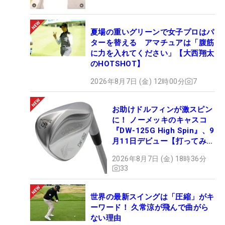
夏場の重いグリーンで女子プロはパ
ターを替える アマチュアは「腹筋
に力を入れてください」【大西翔太
のHOTSHOT】
2026年8月7日 (金) 12時00分
7
お助けドルフィンが激スピン
に！ ノーメッキのキャスコ
『DW-125G High Spin』、9
月11日デビュー【打ってみ
た】
2026年8月7日 (金) 18時36分
33
世界の最新スイングは「圧縮」がキ
ーワード！ 久常涼が飛んで曲がら
ない理由