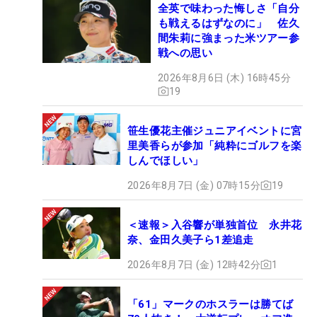
全英で味わった悔しさ「自分
も戦えるはずなのに」 佐久
間朱莉に強まった米ツアー参
戦への思い
2026年8月6日 (木) 16時45分
19
笹生優花主催ジュニアイベントに宮
里美香らが参加「純粋にゴルフを楽
しんでほしい」
2026年8月7日 (金) 07時15分
19
＜速報＞入谷響が単独首位 永井花
奈、金田久美子ら1差追走
2026年8月7日 (金) 12時42分
1
「61」マークのホスラーは勝てば