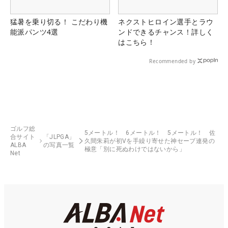
猛暑を乗り切る！ こだわり機
ネクストヒロイン選手とラウ
能派パンツ4選
ンドできるチャンス！詳しく
はこちら！
Recommended by
ゴルフ総
5メートル！ 6メートル！ 5メートル！ 佐
合サイト
「JLPGA」
久間朱莉が初Vを手繰り寄せた神セーブ連発の
ALBA
の写真一覧
極意「別に死ぬわけではないから」
Net