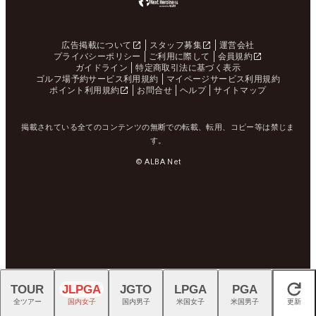
広告掲載について
スタッフ募集
運営会社
プライバシーポリシー
ご利用に際して
会員規約
ガイドライン
特定商取引法に基づく表示
ゴルフ場予約サービス利用規約
マイページサービス利用規約
ポイント利用規約
お問合せ
ヘルプ
サイトマップ
掲載されている全てのコンテンツの無断での転載、転用、コピー等は禁じま
す。
© ALBA Net
TOUR
JLPGA
JGTO
LPGA
PGA
閉じる
全ツアー
国内女子
国内男子
米国女子
米国男子
更新