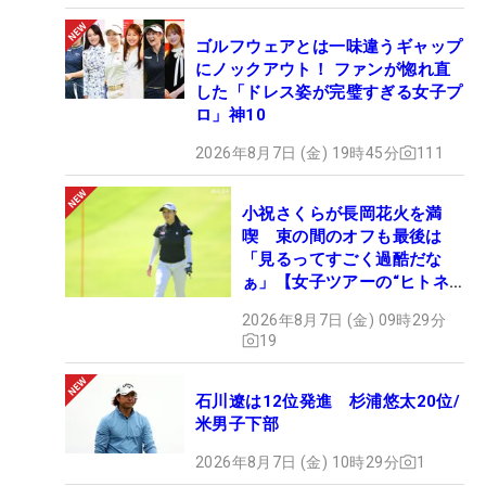
ゴルフウェアとは一味違うギャップ
にノックアウト！ ファンが惚れ直
した「ドレス姿が完璧すぎる女子プ
ロ」神10
2026年8月7日 (金) 19時45分
111
小祝さくらが長岡花火を満
喫 束の間のオフも最後は
「見るってすごく過酷だな
ぁ」【女子ツアーの“ヒトネ
タ”】
2026年8月7日 (金) 09時29分
19
石川遼は12位発進 杉浦悠太20位/
米男子下部
2026年8月7日 (金) 10時29分
1