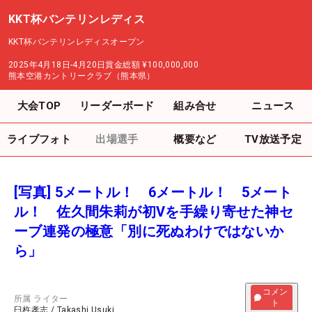
KKT杯バンテリンレディス
KKT杯バンテリンレディスオープン
2025年4月18日-4月20日
賞金総額
¥100,000,000
熊本空港カントリークラブ（熊本県）
大会TOP
リーダーボード
組み合せ
ニュース
ライブフォト
出場選手
概要など
TV放送予定
[写真] 5メートル！ 6メートル！ 5メート
ル！ 佐久間朱莉が初Vを手繰り寄せた神セ
ーブ連発の極意「別に死ぬわけではないか
ら」
コメン
所属
ライター
ト
臼杵孝志
/
Takashi Usuki