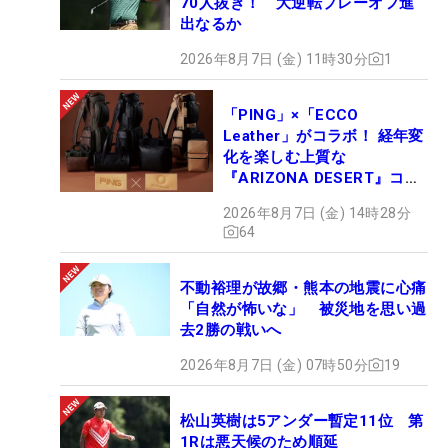
70人抜き！ 大逆転プレーオフ進
出なるか
2026年8月7日 (金) 11時30分
1
「PING」×「ECCO
Leather」がコラボ！ 経年変
化を楽しむ上質な
『ARIZONA DESERT』コレ
クション、9月15日限定デビ
2026年8月7日 (金) 14時28分
ュー
64
不動裕理が故郷・熊本の地震に心痛
「自然が怖いな」 被災地を思い過
去2勝の戦いへ
2026年8月7日 (金) 07時50分
19
松山英樹は5アンダー暫定11位 第
1Rは悪天候のため順延