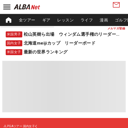
全ツアー
ギア
レッスン
ライフ
漫画
ゴルフ
メルマガ登録
松山英樹ら出場 ウィンダム選手権のリーダーボード
米国男子
北海道meijiカップ リーダーボード
国内女子
最新の世界ランキング
米国女子
JLPGAツアー
国内女子