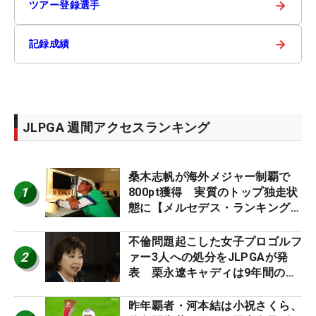
→
ツアー登録選手
→
記録成績
JLPGA 週間アクセスランキング
桑木志帆が海外メジャー制覇で
1
800pt獲得 実質のトップ独走状
態に【メルセデス・ランキング番
外編】
不倫問題起こした女子プロゴルフ
2
ァー3人への処分をJLPGAが発
表 栗永遼キャディは9年間の立
ち入り禁止
昨年覇者・河本結は小祝さくら、