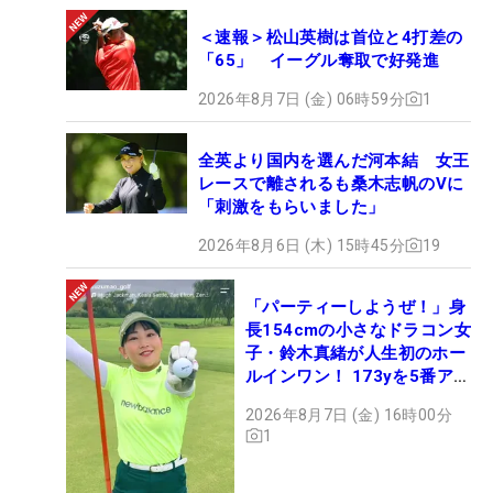
＜速報＞松山英樹は首位と4打差の
「65」 イーグル奪取で好発進
2026年8月7日 (金) 06時59分
1
全英より国内を選んだ河本結 女王
レースで離されるも桑木志帆のVに
「刺激をもらいました」
2026年8月6日 (木) 15時45分
19
「パーティーしようぜ！」身
長154cmの小さなドラコン女
子・鈴木真緒が人生初のホー
ルインワン！ 173yを5番アイ
アンで会心のショット
2026年8月7日 (金) 16時00分
1