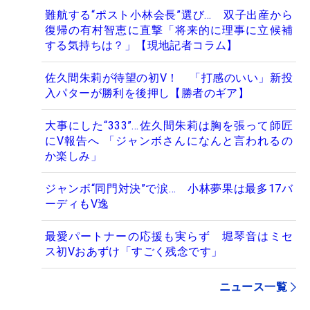
難航する“ポスト小林会長”選び… 双子出産から
復帰の有村智恵に直撃「将来的に理事に立候補
する気持ちは？」【現地記者コラム】
佐久間朱莉が待望の初V！ 「打感のいい」新投
入パターが勝利を後押し【勝者のギア】
大事にした“333”…佐久間朱莉は胸を張って師匠
にV報告へ 「ジャンボさんになんと言われるの
か楽しみ」
ジャンボ“同門対決”で涙… 小林夢果は最多17バ
ーディもV逸
最愛パートナーの応援も実らず 堀琴音はミセ
ス初Vおあずけ「すごく残念です」
ニュース一覧