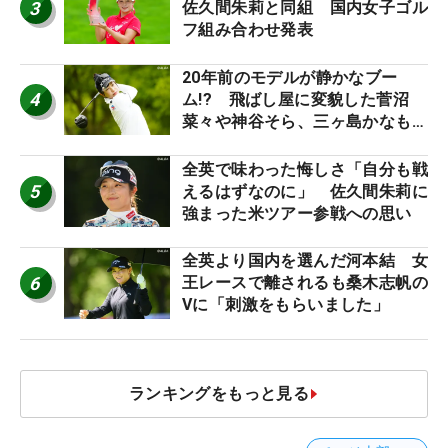
3
佐久間朱莉と同組 国内女子ゴル
フ組み合わせ発表
20年前のモデルが静かなブー
4
ム!? 飛ばし屋に変貌した菅沼
菜々や神谷そら、三ヶ島かなも使
う“名器”が人気な理由【ツアープ
ロたちの“飛ばしギア”】
全英で味わった悔しさ「自分も戦
5
えるはずなのに」 佐久間朱莉に
強まった米ツアー参戦への思い
全英より国内を選んだ河本結 女
6
王レースで離されるも桑木志帆の
Vに「刺激をもらいました」
ランキングをもっと見る