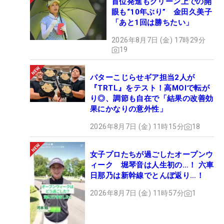
首位発進もグリーン上での開
眼も“10年ぶり” 金田久美子
「あと1回は勝ちたい」
2026年8月7日 (金) 17時29分
19
パターこじらせギア担当2人が
『TRTL』をテスト！高MOIで転が
り◎、調節も自在で「結果の改善効
果にかなりの意外性」
2026年8月7日 (金) 11時15分
18
女子プロたちが過ごしたオープンウ
ィーク 堀琴音は人生初の…！ 六車
日那乃は新幹線でとんぼ返り…！
2026年8月7日 (金) 11時57分
1