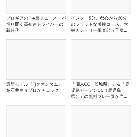
プロギアの「4層フェース」が
インター5分、都心から60分
切り開く高初速ドライバーの
のフラットな美観コース。大
新時代
栄カントリー俱楽部（千葉
県）
最新モデル『FJクオンタム』
「潮来CC（茨城県）」＆「鹿
を石井良介プロがチェック
児島ガーデンGC（鹿児島
県）」の無料プレー券が当た
る！！