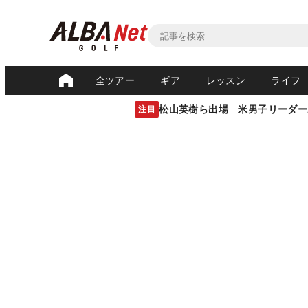
全ツアー
ギア
レッスン
ライフ
松山英樹ら出場 米男子リーダー
注目