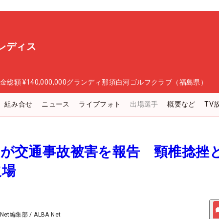
レディス
金総額
¥140,000,000
グランディ那須白河ゴルフクラブ（福島県）
組み合せ
ニュース
ライブフォト
出場選手
概要など
TV
遥加が交通事故被害を報告 頸椎捻挫
欠場
 Net編集部
/
ALBA Net