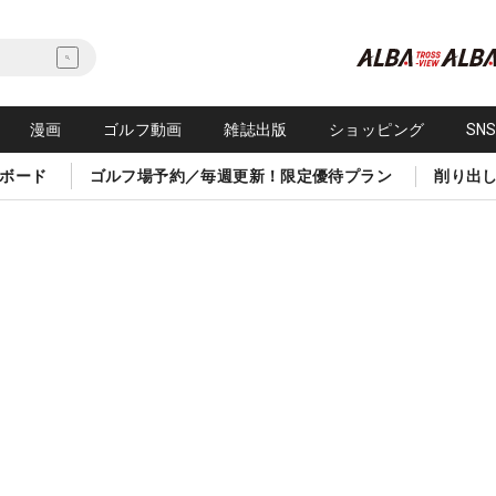
漫画
ゴルフ動画
雑誌出版
ショッピング
SN
ボード
ゴルフ場予約／毎週更新！限定優待プラン
削り出