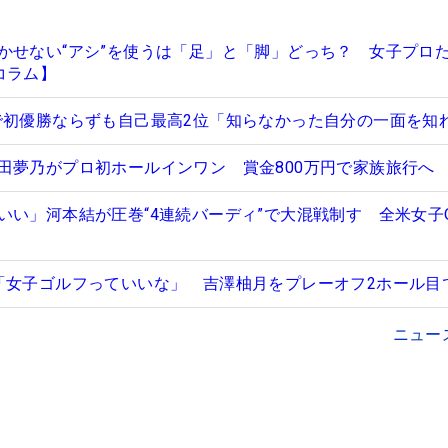
かせない“アシ”を使うは「足」と「脚」どっち？ 女子プロ
コラム】
で初優勝ならずも自己最高2位「知らなかった自分の一面を知
田夢乃がプロ初ホールインワン 賞金800万円で家族旅行へ
いい」河本結が圧巻“4連続バーディ”で大混戦制す 全米女子
「女子ゴルフっていいな」 吉澤柚月をプレーオフ2ホール目
ニュー