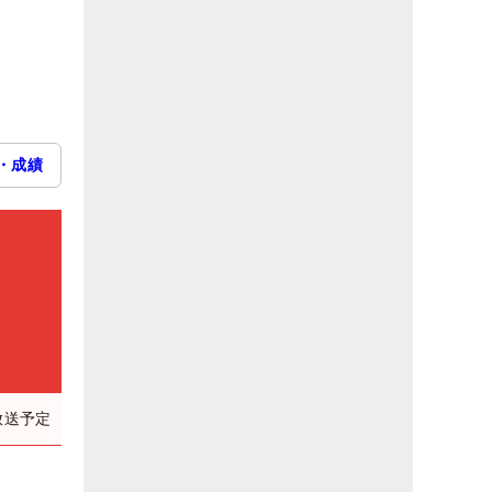
・成績
放送予定