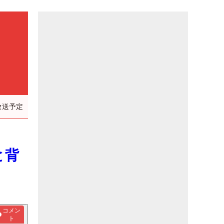
放送予定
と背
コメン
ト