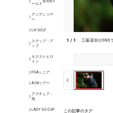
欧州男子
ールド
アジアンツア
ー
LIV GOLF
1
/
1
工藤遥加がSNS
ステップ・ア
ップ
ネクストヒロ
イン
PGAシニア
ACNツアー
アマチュア・
他
LADY GO CUP
この記事のタグ