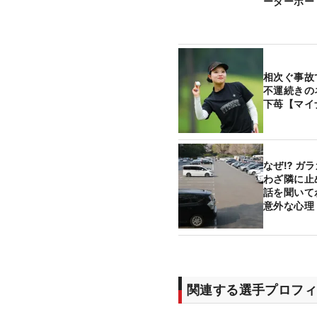
ーダーボー
相次ぐ事故
不運続きの
下苺【マイ
なぜ⁉ ガ
わざ隣に
話を聞いて
意外な心理
関連する選手プロフィ