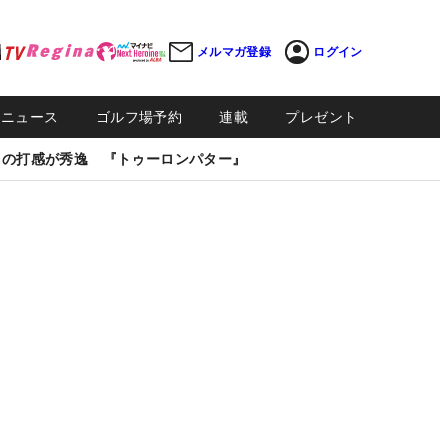
メルマガ登録
ログイン
Sニュース
ゴルフ場予約
連載
プレゼント
しの打感が秀逸 『トゥーロンパター』