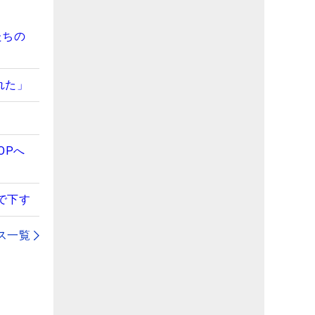
たちの
れた」
OPへ
で下す
ス一覧