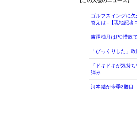
【この大会のニュース】
ゴルフスイングに欠
答えは…【現地記者
吉澤柚月はPO惜敗
「びっくりした」政
「ドキドキが気持ち
弾み
河本結が今季2勝目