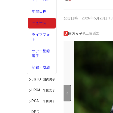
年間日程
配信日時：
2026年5月28日 1
ニュース
#
工藤遥加
国内女子
ライブフォ
ト
ツアー登録
選手
記録・成績
JGTO
国内男子
LPGA
米国女子
PGA
米国男子
DPワ