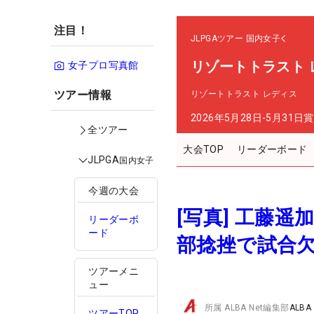
注目！
JLPGAツアー
国内女子
リゾートトラスト 
女子プロ写真館
ツアー情報
リゾートトラスト レディス
2026年5月28日-5月31日
賞
全ツアー
大会TOP
リーダーボード
JLPGA
国内女子
今週の大会
[写真] 工藤
リーダーボ
ード
部捻挫で試合
ツアーメニ
ュー
所属
ALBA Net編集部
ALBA
ツアーTOP