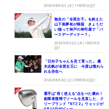
2026年8月6日 (木) 11時00分
1
無念の「全英女子」を終えた
山下美夢有が帰国 きょうだ
い揃って神戸の寿司屋で「バ
ースデーディナー？」
2026年8月6日 (木) 10時59分
1
「日向子ちゃんを見て育った」 桑
木志帆が全英女王に 今度は憧れら
れる存在へ
2026年8月4日 (火) 09時00分
1
選手は“長く使える”点をべた褒め！
創業者復帰でソールを見直した、ク
リーブランド『RTZ 2』ウェッジが