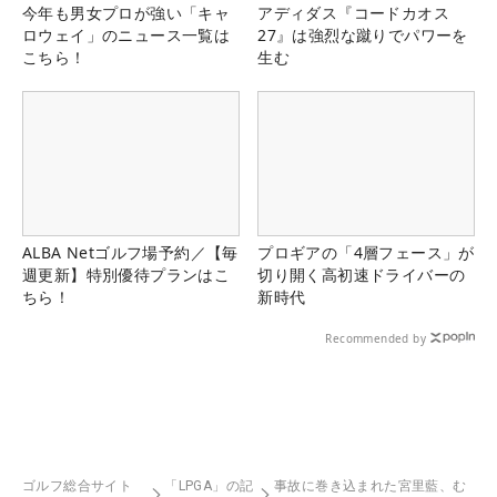
今年も男女プロが強い「キャ
アディダス『コードカオス
ロウェイ」のニュース一覧は
27』は強烈な蹴りでパワーを
こちら！
生む
ALBA Netゴルフ場予約／【毎
プロギアの「4層フェース」が
週更新】特別優待プランはこ
切り開く高初速ドライバーの
ちら！
新時代
Recommended by
ゴルフ総合サイト
「LPGA」の記
事故に巻き込まれた宮里藍、む