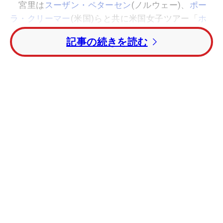
宮里は
スーザン・ペターセン
(ノルウェー)、
ポー
ラ・クリーマー
(米国)らと共に米国女子ツアー「
ホ
ンダLPGAタイランド
」の会場から空港に移動中に5
記事の続きを読む
台が絡む事故と遭遇。「
HSBC女子チャンピオン
ズ
」の開催されるシンガポールへはすでに入ってる
が、出場は首の様子をみて決断する。