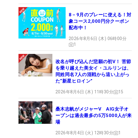
8－9月のプレーに使える！対
象コース2,000円分クーポン
配布中！
2026年8月6日 (木) 06時00分
1
改名が呼び込んだ悲願の初V！ 苦節
を乗り越えた美女イ・ユルリンは、
同姓同名7人の混戦から這い上がっ
た“新星ヒロイン”
2026年8月6日 (木) 11時30分
15
桑木志帆がメジャーV AIG女子オ
ープンは過去最多の5万5000人が来
場
2026年8月4日 (火) 12時30分
1