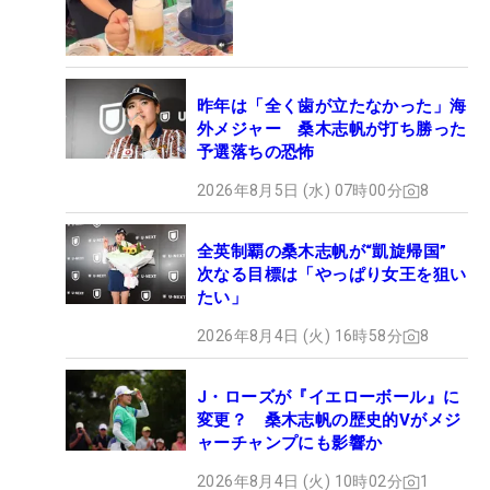
昨年は「全く歯が立たなかった」海
外メジャー 桑木志帆が打ち勝った
予選落ちの恐怖
2026年8月5日 (水) 07時00分
8
全英制覇の桑木志帆が“凱旋帰国”
次なる目標は「やっぱり女王を狙い
たい」
2026年8月4日 (火) 16時58分
8
J・ローズが『イエローボール』に
変更？ 桑木志帆の歴史的Vがメジ
ャーチャンプにも影響か
2026年8月4日 (火) 10時02分
1