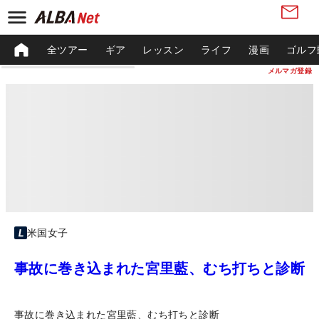
全ツアー
ギア
レッスン
ライフ
漫画
ゴルフ
メルマガ登録
米国女子
事故に巻き込まれた宮里藍、むち打ちと診断
事故に巻き込まれた宮里藍、むち打ちと診断