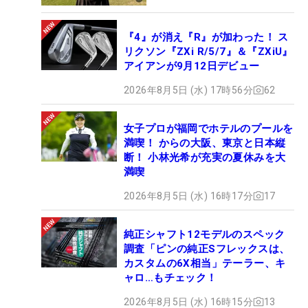
『4』が消え『R』が加わった！ ス
リクソン『ZXi R/5/7』＆『ZXiU』
アイアンが9月12日デビュー
2026年8月5日 (水) 17時56分
62
女子プロが福岡でホテルのプールを
満喫！ からの大阪、東京と日本縦
断！ 小林光希が充実の夏休みを大
満喫
2026年8月5日 (水) 16時17分
17
純正シャフト12モデルのスペック
調査「ピンの純正Sフレックスは、
カスタムの6X相当」テーラー、キ
ャロ…もチェック！
2026年8月5日 (水) 16時15分
13