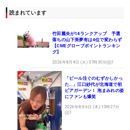
読まれています
竹田麗央が14ランクアップ 予選
落ちの山下美夢有は4位で変わらず
【CMEグローブポイントランキン
グ】
2026年8月4日 (火) 07時30分
1
「ビール注ぐのむずかしかっ
た…」江口紗代が北海道で初
ビアガーデン！ 泡まみれの姿
にファンも爆笑
2026年8月6日 (木) 13時27分
1