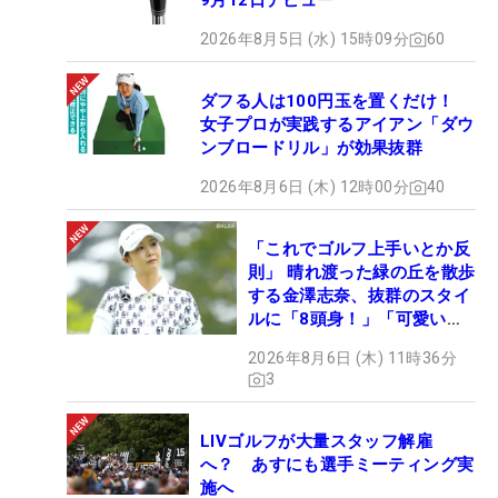
9月12日デビュー
2026年8月5日 (水) 15時09分
60
ダフる人は100円玉を置くだけ！
女子プロが実践するアイアン「ダウ
ンブロードリル」が効果抜群
2026年8月6日 (木) 12時00分
40
「これでゴルフ上手いとか反
則」 晴れ渡った緑の丘を散歩
する金澤志奈、抜群のスタイ
ルに「8頭身！」「可愛いに
も程がある」
2026年8月6日 (木) 11時36分
3
LIVゴルフが大量スタッフ解雇
へ？ あすにも選手ミーティング実
施へ