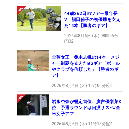
44歳262日のツアー最年長
V 福田侑子の初優勝を支え
た14本【勝者のギア】
2026年8月6日 (木) 08時55分
32
全英女王・桑木志帆の14本 メジ
ャー制覇を支えたBSギア「ボール
やクラブを信頼した」【勝者のギ
ア】
2026年8月4日 (火) 12時00分
1
岩永杏奈が暫定首位、廣吉優梨菜8
位 予選ラウンドは日没サスペ/全
米女子アマ
2026年8月6日 (木) 11時18分
1