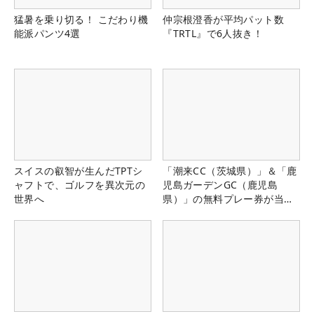
猛暑を乗り切る！ こだわり機
仲宗根澄香が平均パット数
能派パンツ4選
『TRTL』で6人抜き！
スイスの叡智が生んだTPTシ
「潮来CC（茨城県）」＆「鹿
ャフトで、ゴルフを異次元の
児島ガーデンGC（鹿児島
世界へ
県）」の無料プレー券が当た
る！！