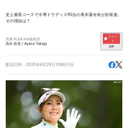
史上最長コースで今季ドラディス95位の青木瀬令奈が好発進。
その理由は？
コメン
所属
ALBA Net編集部
ト
高木 彩音
/
Ayane Takagi
2
件
配信日時：
2025年8月29日 09時51分