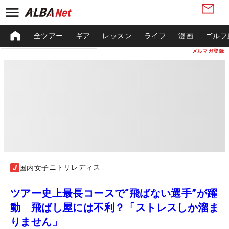
全ツアー
ギア
レッスン
ライフ
漫画
ゴルフ
メルマガ登録
ニトリレディス
国内女子
ツアー史上最長コースで“飛ばない選手”が躍
動 飛ばし屋には不利？「ストレスしか溜ま
りません」