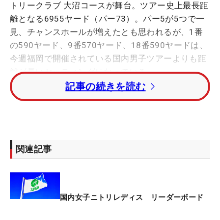
トリークラブ 大沼コースが舞台。ツアー史上最長距
離となる6955ヤード（パー73）。パー5が5つで一
見、チャンスホールが増えたとも思われるが、1番
の590ヤード、9番570ヤード、18番590ヤードは、
今週福岡で開催されている国内男子ツアーよりも距
離が長いセッティングになっている。
記事の続きを読む
左ドッグレッグのレイアウトが多いため、ティショ
ットでとにかく飛ばせばいいというわけにもいかな
い。100ヤード以内にはバンカーがあったり、18番
ではグリーン手前に大きな池があるなど、2オンを
関連記事
狙うとワナにかかる可能性もある。決して飛ばし屋
が有利とか、チャンスホールとは言えないのだ。
初日を終えて単独首位に立ったのは、ドライビング
国内女子ニトリレディス リーダーボード
ディスタンス（DD）233.13ヤードでツアー73位の