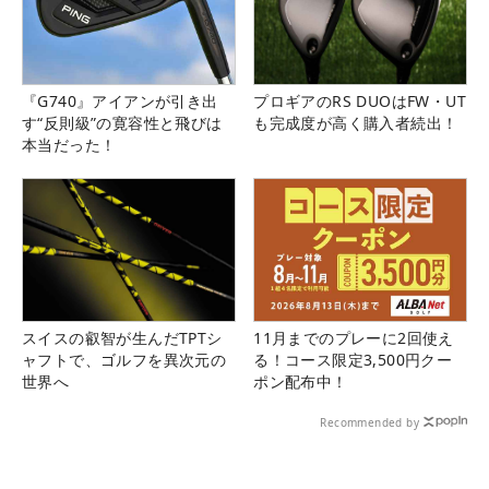
『G740』アイアンが引き出
プロギアのRS DUOはFW・UT
す“反則級”の寛容性と飛びは
も完成度が高く購入者続出！
本当だった！
スイスの叡智が生んだTPTシ
11月までのプレーに2回使え
ャフトで、ゴルフを異次元の
る！コース限定3,500円クー
世界へ
ポン配布中！
Recommended by