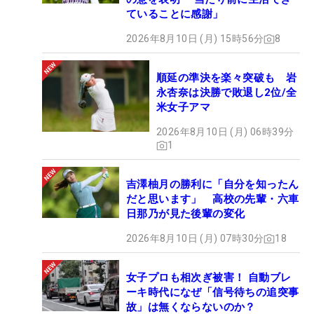
ていることに感謝」
2026年8月10日 (月) 15時56分
8
順延の準決を楽々突破も 岩
永杏奈は決勝で敗退し2位/全
米女子アマ
2026年8月10日 (月) 06時39分
1
吉澤柚月の勝利に「自分を知ったん
だと思います」 高校の先輩・六車
日那乃が見た後輩の変化
2026年8月10日 (月) 07時30分
18
女子プロも相次ぎ被害！ 自動ブレ
ーキ時代になぜ「信号待ちの追突事
故」は無くならないのか？