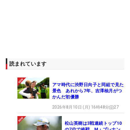
DD4位（258.69ヤード）で7位タイ発進の小林夢果
も「（飛ばし屋に）有利ではないですね」と話し、
ティショットではフェアウェイキープを優先するた
めに5番ウッドなどで刻む姿があった。今週のパー5
は“3打目勝負”。重たく止まりやすいグリーンでは、
長いクラブでピンを狙っていくこともできる。チャ
ンスを多くつかみたい。（文・高木彩音）
読まれています
アマ時代に渋野日向子と同組で見た
景色 あれから7年、吉澤柚月がつ
かんだ初優勝
2026年8月10日 (月) 16時48分
27
松山英樹は3戦連続トップ10
の7位で終戦 M・ブレナン