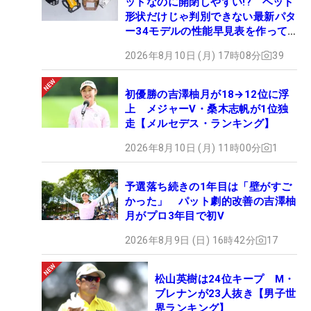
ットなのに開閉しやすい!? ヘッド
形状だけじゃ判別できない最新パタ
ー34モデルの性能早見表を作って
みた #ギアカタログ2026
2026年8月10日 (月) 17時08分
39
初優勝の吉澤柚月が18→12位に浮
上 メジャーV・桑木志帆が1位独
走【メルセデス・ランキング】
2026年8月10日 (月) 11時00分
1
予選落ち続きの1年目は「壁がすご
かった」 パット劇的改善の吉澤柚
月がプロ3年目で初V
2026年8月9日 (日) 16時42分
17
松山英樹は24位キープ M・
ブレナンが23人抜き【男子世
界ランキング】