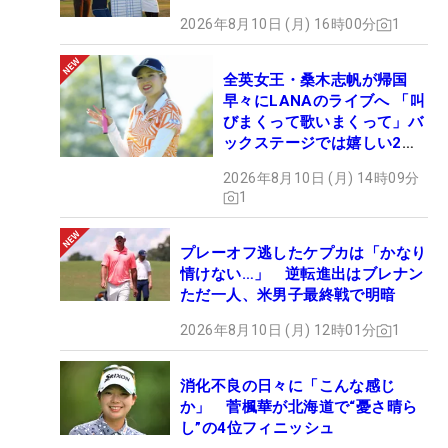
2026年8月10日 (月) 16時00分
1
全英女王・桑木志帆が帰国
早々にLANAのライブへ 「叫
びまくって歌いまくって」バ
ックステージでは嬉しい2シ
ョットも！
2026年8月10日 (月) 14時09分
1
プレーオフ逃したケプカは「かなり
情けない…」 逆転進出はブレナン
ただ一人、米男子最終戦で明暗
2026年8月10日 (月) 12時01分
1
消化不良の日々に「こんな感じ
か」 菅楓華が北海道で“憂さ晴ら
し”の4位フィニッシュ