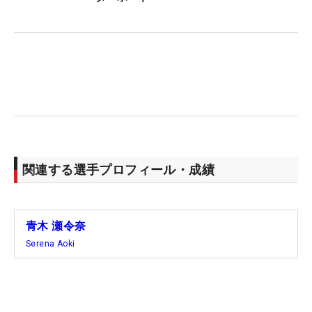
わなかった。重いグリーンだったので、初速がしっ
かり出てくれるものが良いなと思って」と、ひさし
ぶりにパターを変更。オデッセイ『ストロークラボ
テン』を投入した。出だし10番では「朝一の上りの
逆目。なかなかみんな打ち切れなかったところだと
思うけど、そこをしっかりと打ち切れた」とバーデ
ィ発進につなげた。
ボギーフリーで回った吉本は、「パー5が長いけ
関連する選手プロフィール・成績
ど、池とかもあって、みんな刻むホールとかもあ
る。2オンしてイーグルを狙うようなホールではな
いです」と話す。DD1位（261.77ヤード）の穴井詩
青木 瀬令奈
でも「2オンは難しい」と話していたり、初日3位タ
Serena Aoki
イで終え、DD2位（260.72ヤード）の神谷そらも
「刻みますね。（2オン狙えないから）ストレスし
か溜まりません」と苦笑いする。