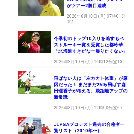
がツアー2勝目達成
2026年8月10日 (月) 07時01分
1
今季初のトップ10入りを逃すもベ
ストルーキー賞を受賞した都玲華
「北海道すきだなー帰りたくない」
2026年8月10日 (月) 16時12分
13
飛ばない人は「左カカト体重」が原
因だった！ まだまだ260y飛ばす森
田理香子が考える、飛距離アップの
新常識
2026年8月10日 (月) 12時00分
67
JLPGAプロテスト過去の合格者一
覧リスト（2010年〜）