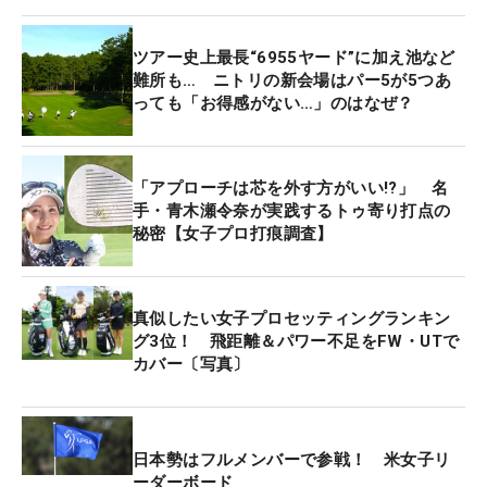
永井花奈。そして、222.46ヤード（95位）の青木瀬
令奈が7位、212.95ヤード（98位）の吉本ひかるが
ツアー史上最長“6955ヤード”に加え池など
14位と、同スタッツで下位に入る2人が名を連ね
難所も… ニトリの新会場はパー5が5つあ
た。
っても「お得感がない…」のはなぜ？
5バーディ・1ボギーの「68」で回った青木は、400
ヤード超えのパー4や590ヤードのパー5すべてで、
「アプローチは芯を外す方がいい!?」 名
しっかりパーを拾っている。同コースの印象につい
手・青木瀬令奈が実践するトゥ寄り打点の
秘密【女子プロ打痕調査】
て「パー5が長いことはむしろありがたい。3打目を
ウェッジで打たなくて済む。逆に100ヤードを超え
た距離で打てるので」と話した。得意とするのは
真似したい女子プロセッティングランキン
「145から170ヤードくらい」の、5、6、7番ユーテ
グ3位！ 飛距離＆パワー不足をFW・UTで
ィリティで打てる距離。9番、18番の長いパー5の3
カバー〔写真〕
打目は、それぞれ170ヤード、146ヤードと得意距
離が残った。青木にとっては“ラッキー”だ。
日本勢はフルメンバーで参戦！ 米女子リ
さらに、「いつものエースパターだとイメージが合
ーダーボード