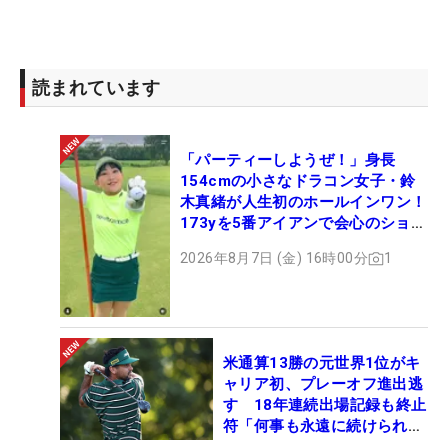
「少しずつアンダーになってきた。1～2アンダーぐ
らいで回れるようになってきたと思います。今年に
入ってから練習量が増えたこともあると思うんです
けど、60台がけっこう増えて、ゴルフになってきま
読まれています
した」と環境が変わり、徐々にレベルを上げてきて
いる。中2からベストスコアの更新ができていない
「パーティーしようぜ！」身長
が、「できればツアーで出したい」という意識を持
154cmの小さなドラコン女子・鈴
ち、挑んでいる。
木真緒が人生初のホールインワン！
173yを5番アイアンで会心のショッ
もちろん、目標はプロになってレギュラーツアーで
ト
2026年8月7日 (金) 16時00分
1
戦い活躍すること。だからこそ「できることなら、
この試合かゴルフ5レディスで勝ちたかった」と悔
しがる。アマチュア優勝を果たしてプロ転向するこ
とが目標だ。これまでだと、2003年の「ミヤギテレ
米通算13勝の元世界1位がキ
ビ杯ダンロップ女子オープン」を制し、史上初の高
ャリア初、プレーオフ進出逃
す 18年連続出場記録も終止
校生プロゴルファーとなった宮里藍、19年の「富士
符「何事も永遠に続けられな
通レディース」で勝ちプロ宣言した古江彩佳らのよ
い」