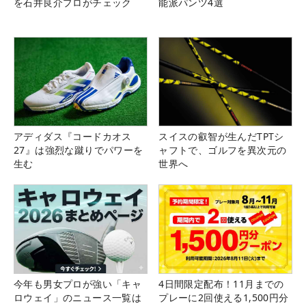
を石井良介プロがチェック
能派パンツ4選
アディダス『コードカオス
スイスの叡智が生んだTPTシ
27』は強烈な蹴りでパワーを
ャフトで、ゴルフを異次元の
生む
世界へ
今年も男女プロが強い「キャ
4日間限定配布！11月までの
ロウェイ」のニュース一覧は
プレーに2回使える1,500円分