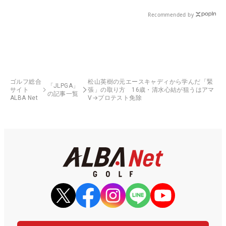
Recommended by
ゴルフ総合
松山英樹の元エースキャディから学んだ「緊
「JLPGA」
サイト
張」の取り方 16歳・清水心結が狙うはアマ
の記事一覧
ALBA Net
V→プロテスト免除