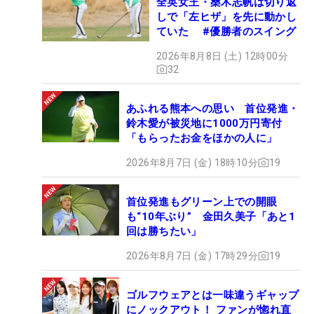
全英女王・桑木志帆は切り返
しで「左ヒザ」を先に動かし
ていた #優勝者のスイング
2026年8月8日 (土) 12時00分
32
あふれる熊本への思い 首位発進・
鈴木愛が被災地に1000万円寄付
「もらったお金をほかの人に」
2026年8月7日 (金) 18時10分
19
首位発進もグリーン上での開眼
も“10年ぶり” 金田久美子「あと1
回は勝ちたい」
2026年8月7日 (金) 17時29分
19
ゴルフウェアとは一味違うギャップ
にノックアウト！ ファンが惚れ直