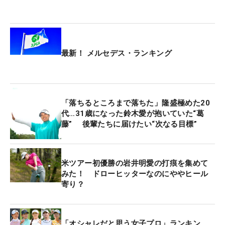
清水の課題となっている「1番ホールで緊張しちゃ
うところ」の改善ができたという。そこで提案され
たのは、「朝の練習の最後の1球を1ホール目のティ
ショットだと思って打つ」ということ。「初日は緊
最新！ メルセデス・ランキング
張してそれどころではなかったけど、2日目は1番緊
張しなかった。その練習が生かせて、フェアウェイ
の真ん中にいきました」と早速、成果に現れた。
「落ちるところまで落ちた」隆盛極めた20
2日間を回り、「ちょっとしたところの詰めの甘さ
代…31歳になった鈴木愛が抱いていた“葛
藤” 後輩たちに届けたい“次なる目標”
というか、集中していればパーでおさえられたのに
とか、考えすぎてしまって力が入ってしまったこと
が多かった」と課題も明確。「そういうところは冷
米ツアー初優勝の岩井明愛の打痕を集めて
静に落ち着いていきたい。まだまだ足りないとこ
みた！ ドローヒッターなのにややヒール
ろ。技術面は前よりは成長したと感じているので、
寄り？
頑張ります」。ここで得た経験と、進藤氏のもとで
学んだことは、今後の糧にしていきたい。
「オシャレだと思う女子プロ」ランキン