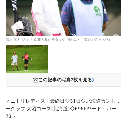
清水心結（左）と進藤大典が初タッグで挑んだ （撮影：佐々木啓）
この記事の写真
2
枚を見る
＜ニトリレディス 最終日◇31日◇北海道カントリ
ークラブ 大沼コース(北海道)◇6955ヤード・パー
73＞