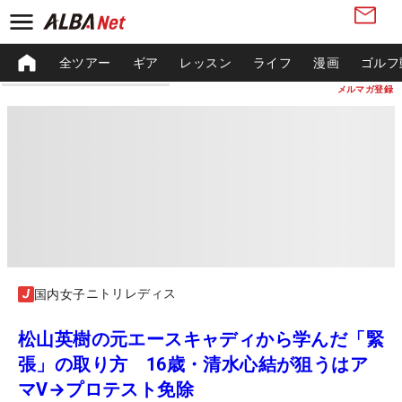
全ツアー
ギア
レッスン
ライフ
漫画
ゴルフ
メルマガ登録
ニトリレディス
国内女子
松山英樹の元エースキャディから学んだ「緊
張」の取り方 16歳・清水心結が狙うはア
マV→プロテスト免除