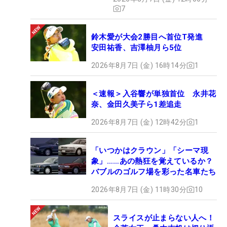
7
鈴木愛が大会2勝目へ首位T発進
安田祐香、吉澤柚月ら5位
2026年8月7日 (金) 16時14分
1
＜速報＞入谷響が単独首位 永井花
奈、金田久美子ら1差追走
2026年8月7日 (金) 12時42分
1
「いつかはクラウン」「シーマ現
象」……あの熱狂を覚えているか？
バブルのゴルフ場を彩った名車たち
2026年8月7日 (金) 11時30分
10
スライスが止まらない人へ！