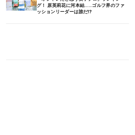
ゴルフは父の影響で2歳に始め、ベストスコアは中
グ！ 原英莉花に河本結……ゴルフ界のファ
ッションリーダーは誰だ⁉
学2年生のときに出した「65」だ。2021年の「埼玉
県ジュニアゴルフ選手権」、22年の「関東中学校ゴ
ルフ選手権」、23年の「関東ジュニアゴルフ選手
権」などで優勝している。
高校は通信制ということもあり、生活の大半はゴル
フの時間に費やしている。大利根カントリークラブ
（茨城県）や日高カントリークラブ、KOSHIGAYA
GOLF CLUB（ともに埼玉県）などで練習に励む
日々。また最近は取手国際ゴルフ倶楽部（茨城）で
も「キャディのアルバイトをしています」。ローテ
ーションで使用し、「週6ぐらいでコースに行ける
ようにしています」と鍛錬の日々を明かす。
進学した頃の平均スコアは、パープレーだったが