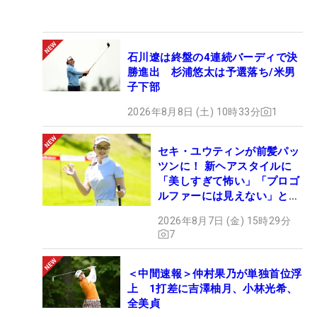
石川遼は終盤の4連続バーディで決
勝進出 杉浦悠太は予選落ち/米男
子下部
2026年8月8日 (土) 10時33分
1
セキ・ユウティンが前髪パッ
ツンに！ 新ヘアスタイルに
「美しすぎて怖い」「プロゴ
ルファーには見えない」とコ
メント殺到
2026年8月7日 (金) 15時29分
7
＜中間速報＞仲村果乃が単独首位浮
上 1打差に吉澤柚月、小林光希、
全美貞