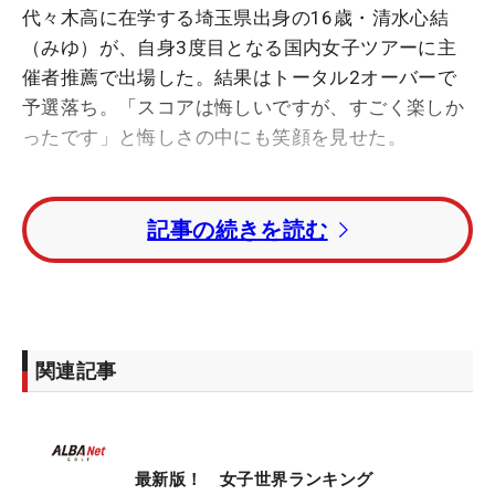
代々木高に在学する埼玉県出身の16歳・清水心結
（みゆ）が、自身3度目となる国内女子ツアーに主
催者推薦で出場した。結果はトータル2オーバーで
予選落ち。「スコアは悔しいですが、すごく楽しか
ったです」と悔しさの中にも笑顔を見せた。
今回のバッグを担いだのは、松山英樹の元エースキ
記事の続きを読む
ャディで多くのトッププレーヤーとコンビを組んで
きた進藤大典（だいすけ）氏。2021年にスタートし
た進藤氏が主宰するジュニア大会「進藤大典ジュニ
アトーナメント 2024 supported by アイダ設計」の
高校女子の部で優勝し、その縁で今回の初タッグが
関連記事
結成された。
多くのトッププロをサポートしてきた進藤氏との36
ホールは、たくさんの学びがあった。そのなかでも
最新版！ 女子世界ランキング