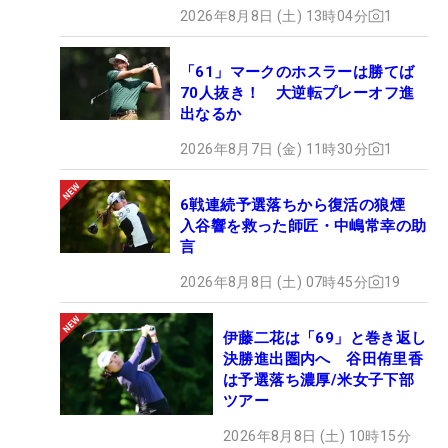
2026年8月8日 (土) 13時04分
1
「61」マークのホスラーは勝てば
70人抜き！ 大逆転プレーオフ進
出なるか
2026年8月7日 (金) 11時30分
1
6戦連続予選落ちから復活の狼煙
入谷響を救った師匠・中嶋常幸の助
言
2026年8月8日 (土) 07時45分
19
伊藤二花は「69」と巻き返し
決勝進出圏内へ 谷田侑里香
は予選落ち濃厚/米女子下部
ツアー
2026年8月8日 (土) 10時15分