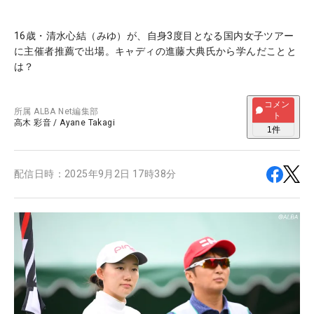
16歳・清水心結（みゆ）が、自身3度目となる国内女子ツアー
に主催者推薦で出場。キャディの進藤大典氏から学んだことと
は？
コメン
所属
ALBA Net編集部
ト
高木 彩音
/
Ayane Takagi
1
件
配信日時：
2025年9月2日 17時38分