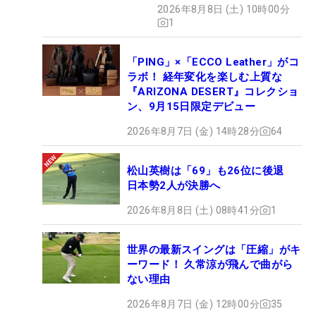
うな実例がある。北海道では予選落ちを喫したが、
2026年8月8日 (土) 10時00分
1
今週の「ゴルフ5レディス」も主催者推薦で出場で
きるため、そこでも「優勝」を狙う。
「PING」×「ECCO Leather」がコ
ラボ！ 経年変化を楽しむ上質な
日本女子プロゴルフ協会（JLPGA）プロテストの受
『ARIZONA DESERT』コレクショ
験予定は、来年の第1次予選から。「現実的に考え
ン、9月15日限定デビュー
たら11カ月ぐらいしか時間がないので、そこに向け
2026年8月7日 (金) 14時28分
64
て平均スコアをいまのアンダーから60台とかにして
いきたい。まだアプローチとかも下手なところはた
松山英樹は「69」も26位に後退
くさんあるので、もっと練習していきたい」と強い
日本勢2人が決勝へ
眼差し。自身4試合目となるプロの舞台でも、本気
2026年8月8日 (土) 08時41分
1
で“プロテスト免除”を狙っていく。（文・高木彩
音）
世界の最新スイングは「圧縮」がキ
ーワード！ 久常涼が飛んで曲がら
ない理由
2026年8月7日 (金) 12時00分
35