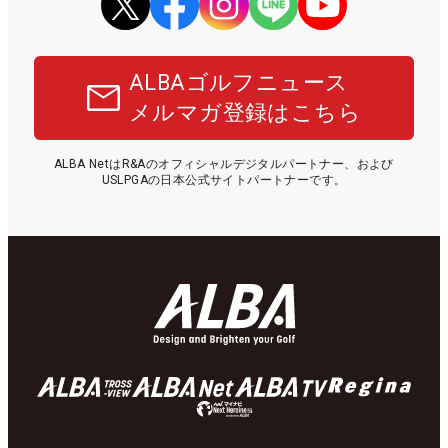
ALBAゴルフニュース
メルマガ登録はこちら
ALBA NetはR&Aのオフィシャルデジタルパートナー、および
USLPGAの日本公式サイトパートナーです。