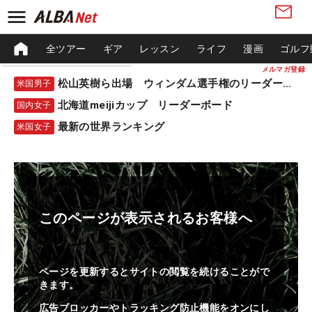
全ツアー
ギア
レッスン
ライフ
漫画
ゴルフ
メルマガ登録
松山英樹ら出場 ウィンダム選手権のリーダーボード
米国男子
北海道meijiカップ リーダーボード
国内女子
最新の世界ランキング
米国女子
このページが表示されるお客様へ
ページを更新するとサイトの閲覧を続けることがで
きます。
広告ブロッカーやトラッキング防止機能をオンにし