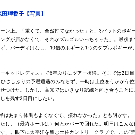
森田理香子【写真】
ーン上。「重くて、全然打てなかった」と、3パットのボギ
ィングが届かなくて、それがズルズルいっちゃった」。最後ま
ず、バーディはなし。10個のボギーと1つのダブルボギーが
オーキッドレディス」で
6年ぶりにツアー復帰。そこでは2日目
、ひさしぶりの予選通過のみならず、一時は上位をうかがう位
見せつけた。しかし、高知ではいきなり試練と向き合うことに
しを残す2日目にしたい。
後半はあまり体調もよくなくて、振れなかった」とも明かす。
ったし、（最終ホールは）何とかパーで回れた。明日はこんな
ます」。眼下に太平洋を望む
土佐カントリークラブで、この“荒