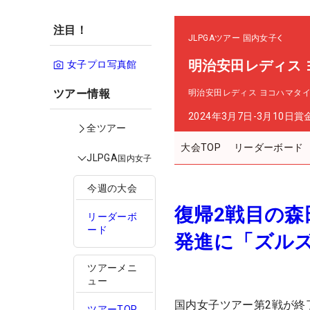
注目！
JLPGAツアー
国内女子
明治安田レディス
女子プロ写真館
ツアー情報
明治安田レディス ヨコハマタ
2024年3月7日-3月10日
賞
全ツアー
大会TOP
リーダーボード
JLPGA
国内女子
今週の大会
復帰2戦目の
リーダーボ
ード
発進に「ズル
ツアーメニ
ュー
国内女子ツアー第2戦が終
ツアーTOP