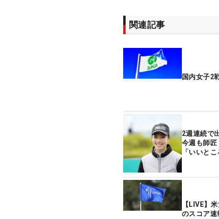
関連記事
国内女子2
2週連続で
今週も師匠
「いいとこ
【LIVE
のスコア速