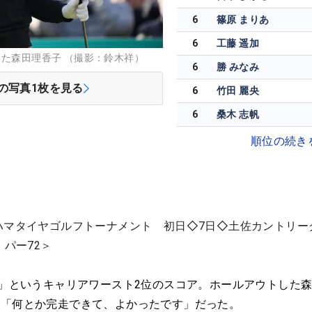
6
篠原 まりあ
6
工藤 遥加
した森田理香子 （撮影：鈴木祥）
6
勝 みなみ
の写真
1
枚を見る
6
竹田 麗央
6
桑木 志帆
順位の続き
ハマタイヤゴルフトーナメント 初日◇7日◇土佐カントリー
・パー72＞
4」というキャリアワースト2位のスコア。ホールアウトした
は「何とか完走できて、よかったです」だった。