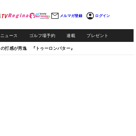
メルマガ登録
ログイン
Sニュース
ゴルフ場予約
連載
プレゼント
しの打感が秀逸 『トゥーロンパター』