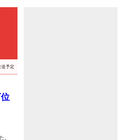
放送予定
下位
た。