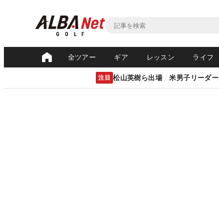
全ツアー
ギア
レッスン
ライフ
松山英樹ら出場 米男子リーダー
注目