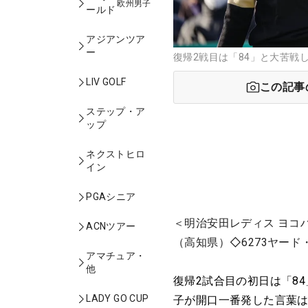
欧州男子
ールド
アジアンツア
ー
復帰2戦目は「84」と大苦戦
LIV GOLF
この記事
ステップ・ア
ップ
ネクストヒロ
イン
PGAシニア
＜明治安田レディス ヨコ
ACNツアー
（高知県）◇6273ヤード
アマチュア・
他
復帰2試合目の初日は「8
LADY GO CUP
子が開口一番発した言葉