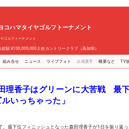
 ヨコハマタイヤゴルフトーナメント
イヤゴルフトーナメント
金総額
¥100,000,000
土佐カントリークラブ（高知県）
組み合せ
ニュース
ライブフォト
出場選手
概要など
TV
森田理香子はグリーンに大苦戦 最
ズルいっちゃった」
了。最下位フィニッシュとなった森田理香子が1日を振り返っ