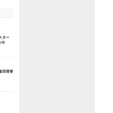
スター
わせ
森田理香