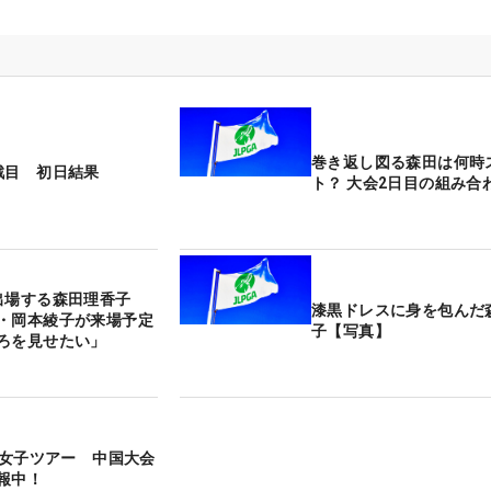
巻き返し図る森田は何時
戦目 初日結果
ト？ 大会2日目の組み合
出場する森田理香子
漆黒ドレスに身を包んだ
・岡本綾子が来場予定
子【写真】
ろを見せたい」
】米女子ツアー 中国大会
報中！