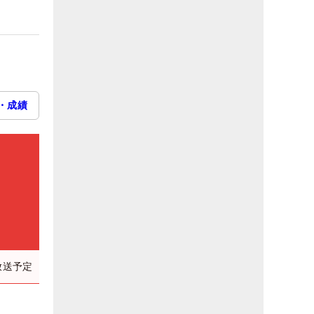
・成績
放送予定