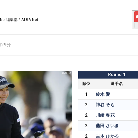
 Net編集部
/
ALBA Net
時29分
Round
1
順位
選手名
1
鈴木 愛
2
神谷 そら
2
川﨑 春花
2
藤田 さいき
2
吉本 ひかる