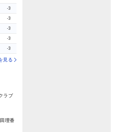
-3
-3
-3
-3
-3
を見る
クラブ
森田理香