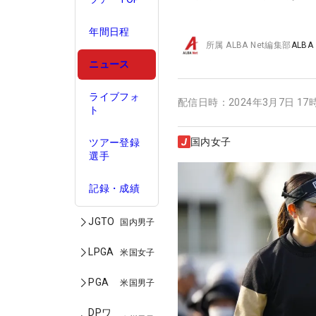
年間日程
所属
ALBA Net編集部
ALBA
ニュース
ライブフォ
配信日時：
2024年3月7日 17
ト
国内女子
ツアー登録
選手
記録・成績
JGTO
国内男子
LPGA
米国女子
PGA
米国男子
DPワ