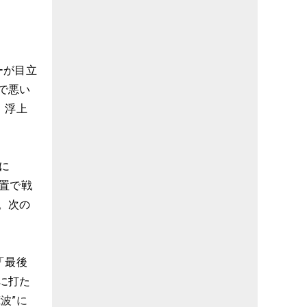
ーが目立
で悪い
、浮上
に
置で戦
。次の
「最後
に打た
波”に