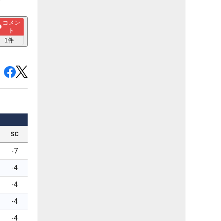
コメン
ト
1
件
SC
-7
-4
-4
-4
-4