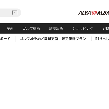
漫画
ゴルフ動画
雑誌出版
ショッピング
SN
ボード
ゴルフ場予約／毎週更新！限定優待プラン
削り出