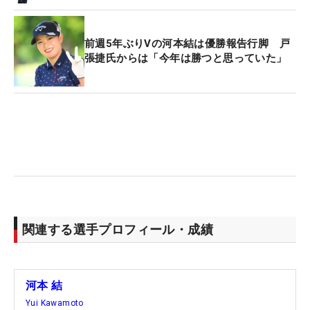
前週5年ぶりVの河本結は優勝報告行脚 戸
張捷氏からは「今年は勝つと思っていた」
関連する選手プロフィール・成績
河本 結
Yui Kawamoto