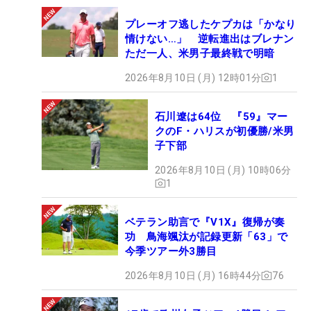
プレーオフ逃したケプカは「かなり
情けない…」 逆転進出はブレナン
ただ一人、米男子最終戦で明暗
2026年8月10日 (月) 12時01分
1
石川遼は64位 『59』マー
クのF・ハリスが初優勝/米男
子下部
2026年8月10日 (月) 10時06分
1
ベテラン助言で『V1X』復帰が奏
功 鳥海颯汰が記録更新「63」で
今季ツアー外3勝目
2026年8月10日 (月) 16時44分
76