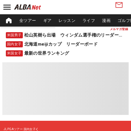
全ツアー
ギア
レッスン
ライフ
漫画
ゴルフ
メルマガ登録
松山英樹ら出場 ウィンダム選手権のリーダーボード
米国男子
北海道meijiカップ リーダーボード
国内女子
最新の世界ランキング
米国女子
JLPGAツアー
国内女子