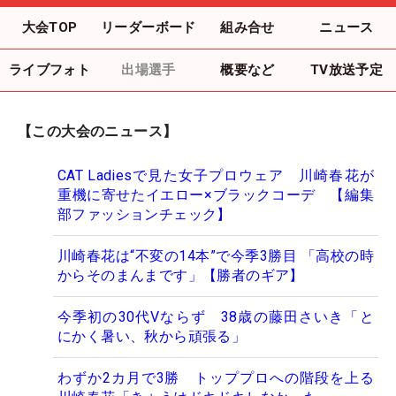
大会TOP
リーダーボード
組み合せ
ニュース
ライブフォト
出場選手
概要など
TV放送予定
【この大会のニュース】
CAT Ladiesで見た女子プロウェア 川崎春花が
重機に寄せたイエロー×ブラックコーデ 【編集
部ファッションチェック】
川崎春花は“不変の14本”で今季3勝目 「高校の時
からそのまんまです」【勝者のギア】
今季初の30代Vならず 38歳の藤田さいき「と
にかく暑い、秋から頑張る」
わずか2カ月で3勝 トッププロへの階段を上る