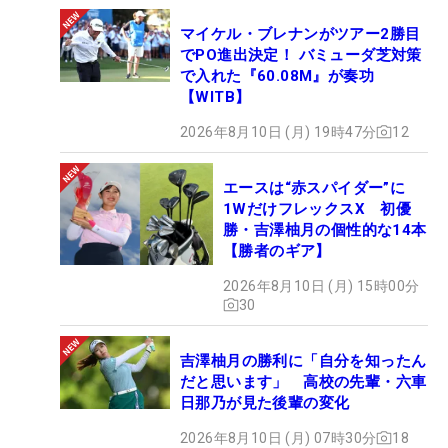
マイケル・ブレナンがツアー2勝目
でPO進出決定！ バミューダ芝対策
で入れた『60.08M』が奏功
【WITB】
2026年8月10日 (月) 19時47分
12
エースは“赤スパイダー”に
1WだけフレックスX 初優
勝・吉澤柚月の個性的な14本
【勝者のギア】
2026年8月10日 (月) 15時00分
30
吉澤柚月の勝利に「自分を知ったん
だと思います」 高校の先輩・六車
日那乃が見た後輩の変化
2026年8月10日 (月) 07時30分
18