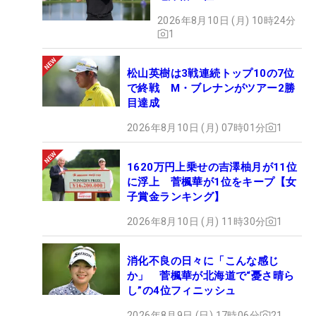
2026年8月10日 (月) 10時24分
1
松山英樹は3戦連続トップ10の7位
で終戦 M・ブレナンがツアー2勝
目達成
2026年8月10日 (月) 07時01分
1
1620万円上乗せの吉澤柚月が11位
に浮上 菅楓華が1位をキープ【女
子賞金ランキング】
2026年8月10日 (月) 11時30分
1
消化不良の日々に「こんな感じ
か」 菅楓華が北海道で“憂さ晴ら
し”の4位フィニッシュ
2026年8月9日 (日) 17時06分
21