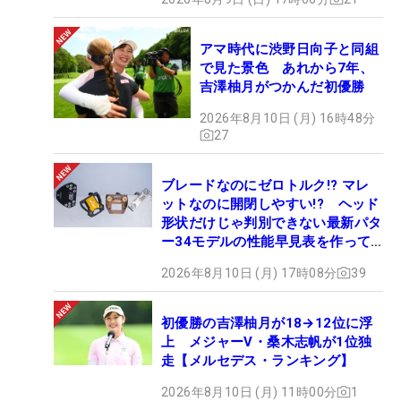
アマ時代に渋野日向子と同組
で見た景色 あれから7年、
吉澤柚月がつかんだ初優勝
2026年8月10日 (月) 16時48分
27
ブレードなのにゼロトルク!? マレ
ットなのに開閉しやすい!? ヘッド
形状だけじゃ判別できない最新パタ
ー34モデルの性能早見表を作って
みた #ギアカタログ2026
2026年8月10日 (月) 17時08分
39
初優勝の吉澤柚月が18→12位に浮
上 メジャーV・桑木志帆が1位独
走【メルセデス・ランキング】
2026年8月10日 (月) 11時00分
1