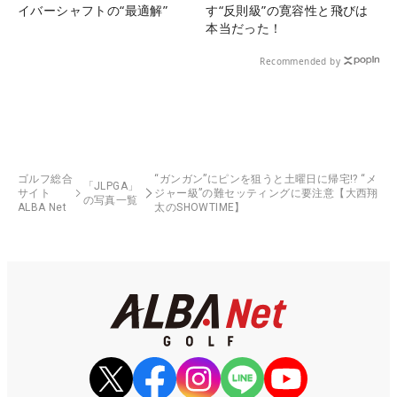
イバーシャフトの“最適解”
す“反則級”の寛容性と飛びは
本当だった！
Recommended by
ゴルフ総合
“ガンガン”にピンを狙うと土曜日に帰宅!? “メ
「JLPGA」
サイト
ジャー級”の難セッティングに要注意【大西翔
の写真一覧
ALBA Net
太のSHOWTIME】