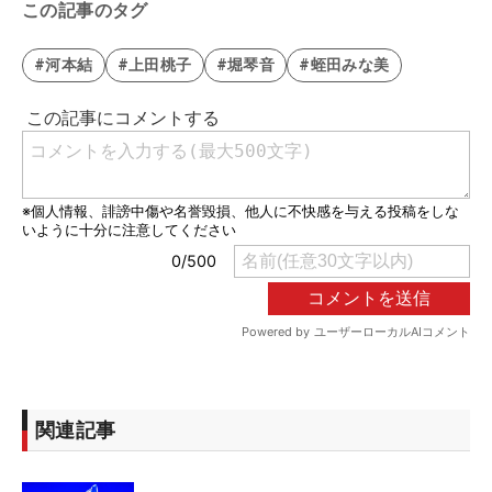
この記事のタグ
#河本結
#上田桃子
#堀琴音
#蛭田みな美
関連記事