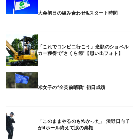
大会初日の組み合わせ&スタート時間
「これでコンビニ行こう」念願のショベル
カー獲得で“さくら節”【思い出フォト】
米女子の“全英前哨戦” 初日成績
「このままやるのも怖かった」 渋野日向子
が4ホール終えて涙の棄権