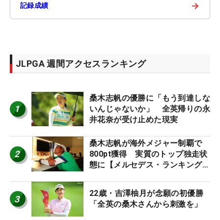
→
記録成績
JLPGA 週間アクセスランキング
桑木志帆の優勝に「もう到達しな
1
いんじゃないか」 全英帰りの永
井花奈が受け止めた現実
桑木志帆が海外メジャー制覇で
2
800pt獲得 実質のトップ独走状
態に【メルセデス・ランキング番
外編】
22歳・吉澤柚月が念願の初優勝
3
「全英の桑木さんから刺激を」