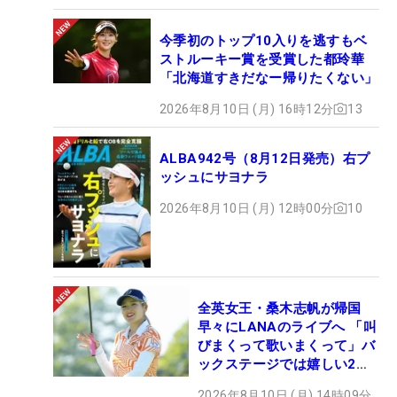
今季初のトップ10入りを逃すもベ
ストルーキー賞を受賞した都玲華
「北海道すきだなー帰りたくない」
2026年8月10日 (月) 16時12分
13
ALBA942号（8月12日発売）右プ
ッシュにサヨナラ
2026年8月10日 (月) 12時00分
10
全英女王・桑木志帆が帰国
早々にLANAのライブへ 「叫
びまくって歌いまくって」バ
ックステージでは嬉しい2シ
ョットも！
2026年8月10日 (月) 14時09分