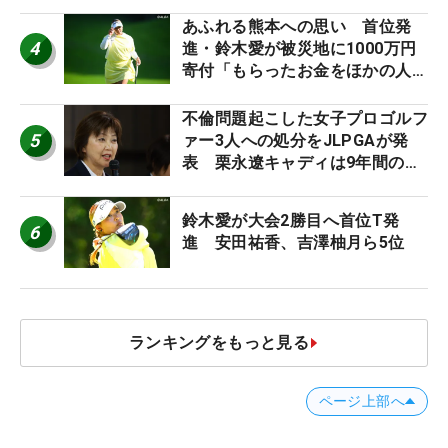
あふれる熊本への思い 首位発
4
進・鈴木愛が被災地に1000万円
寄付「もらったお金をほかの人
に」
不倫問題起こした女子プロゴルフ
5
ァー3人への処分をJLPGAが発
表 栗永遼キャディは9年間の立
ち入り禁止
鈴木愛が大会2勝目へ首位T発
6
進 安田祐香、吉澤柚月ら5位
ランキングをもっと見る
ページ上部へ