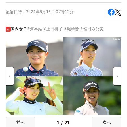
配信日時：
2024年8月16日 07時12分
#
河本結
#
上田桃子
#
堀琴音
#
蛭田みな美
国内女子
1
/
21
前へ
次へ