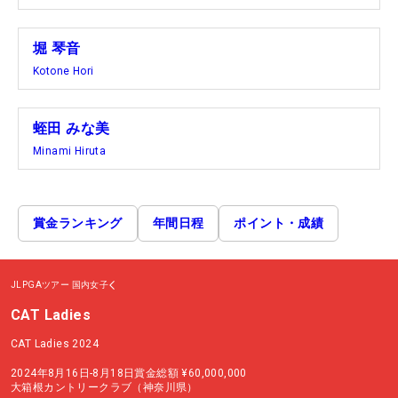
堀 琴音
Kotone Hori
蛭田 みな美
Minami Hiruta
賞金ランキング
年間日程
ポイント・成績
JLPGAツアー
国内女子
CAT Ladies
CAT Ladies 2024
2024年8月16日-8月18日
賞金総額
¥60,000,000
大箱根カントリークラブ（神奈川県）