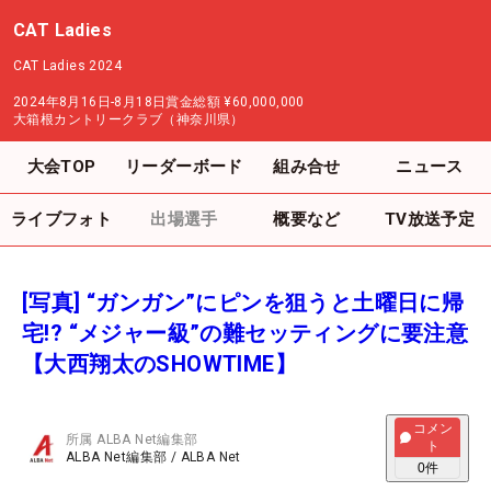
CAT Ladies
CAT Ladies 2024
2024年8月16日-8月18日
賞金総額
¥60,000,000
大箱根カントリークラブ（神奈川県）
大会TOP
リーダーボード
組み合せ
ニュース
ライブフォト
出場選手
概要など
TV放送予定
[写真] “ガンガン”にピンを狙うと土曜日に帰
宅!? “メジャー級”の難セッティングに要注意
【大西翔太のSHOWTIME】
コメン
所属
ALBA Net編集部
ト
ALBA Net編集部
/
ALBA Net
0
件