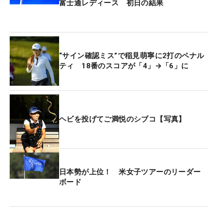
富士通レディース 初日の結果
「（初日も）いいゴルフはできていた。自信を持っ
てやろう。沈んでもおかしくない状況のなか、ノー
ボギーであがれてよかった」。ホッと胸をなでおろ
すことができた。
“サイン確認ミス”で稲見萌寧に2打のペナル
ティ 18番のスコアが「4」→「6」に
4つのバーディよりも、「ショートゲームがよく
て、しのいでいた」とアプローチなどで切り抜けた
パーが印象に残る一日だった。前半9番ではバンカ
ーから4メートルのパーパットを残したが、それを
ヘビを投げてご満悦のシブコ【写真】
沈めて、流れを引き寄せる。「ショットが戻ってチ
ャンスにつけることはできていた」という終盤戦に
つなげる、大きなプレーでもあった。
日本勢が上位！ 米女子ツアーのリーダー
今季は10試合連続で決勝に進めない（棄権が1）経
ボード
験もするなど、苦しい時間も多く過ごしてきた。そ
れでも11試合ぶりに予選を通った2週前の「日本女
子オープン」（55位タイ）から、コンスタントに60