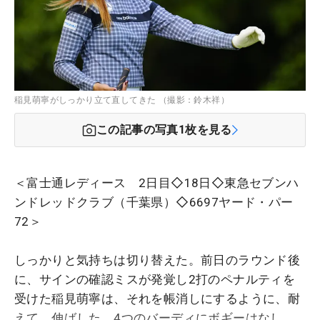
稲見萌寧がしっかり立て直してきた （撮影：鈴木祥）
この記事の写真
1
枚を見る
＜富士通レディース 2日目◇18日◇東急セブンハ
ンドレッドクラブ（千葉県）◇6697ヤード・パー
72＞
しっかりと気持ちは切り替えた。前日のラウンド後
に、サインの確認ミスが発覚し2打のペナルティを
受けた稲見萌寧は、それを帳消しにするように、耐
えて、伸ばした。4つのバーディにボギーはなし。