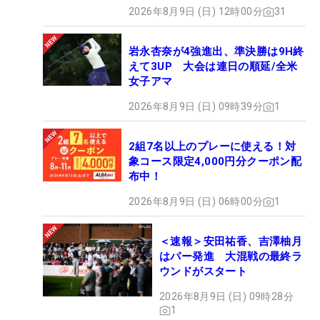
2026年8月9日 (日) 12時00分
31
岩永杏奈が4強進出、準決勝は9H終
えて3UP 大会は連日の順延/全米
女子アマ
2026年8月9日 (日) 09時39分
1
2組7名以上のプレーに使える！対
象コース限定4,000円分クーポン配
布中！
2026年8月9日 (日) 06時00分
1
＜速報＞安田祐香、吉澤柚月
はパー発進 大混戦の最終ラ
ウンドがスタート
2026年8月9日 (日) 09時28分
1