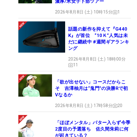
濃厚/米女子下部ツアー
2026年8月8日 (土) 10時15分
1
話題の新作を抑えて『G440
K』が首位 “10Ｋ”人気は未
だに継続中 #週間ギアランキ
ング
2026年8月8日 (土) 18時00分
11
「欲が出せない」コースだからこ
そ 吉澤柚月は“鬼門”の決勝Rで初
Vなるか
2026年8月8日 (土) 17時58分
20
「ほぼメンタル」パター入らず今季
2度目の予選落ち 佐久間朱莉に何
が起きている？