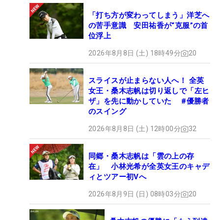
「打ち方が変わってしまう」洋芝へ
の苦手意識 安田祐香が“克服”の首
位浮上
2026年8月8日 (土) 18時49分
20
スライスが止まらない人へ！ 全英
女王・桑木志帆は切り返しで「左ヒ
ザ」を先に動かしていた #優勝者
のスイング
2026年8月8日 (土) 12時00分
32
同郷・桑木志帆は「雲の上の存
在」 小林光希が全英女王のキャデ
ィとツアー初Vへ
2026年8月9日 (日) 08時03分
20