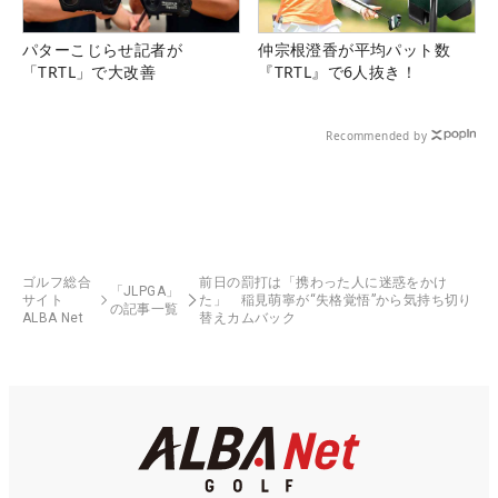
パターこじらせ記者が
仲宗根澄香が平均パット数
「TRTL」で大改善
『TRTL』で6人抜き！
Recommended by
ゴルフ総合
前日の罰打は「携わった人に迷惑をかけ
「JLPGA」
サイト
た」 稲見萌寧が“失格覚悟”から気持ち切り
の記事一覧
ALBA Net
替えカムバック