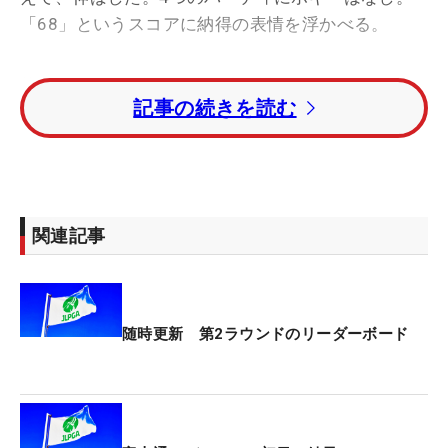
「68」というスコアに納得の表情を浮かべる。
第1ラウンドを終えた後、練習場でペナルティの話
記事の続きを読む
を聞いた。最初に考えたのは「失格かと思った」。
初日、同伴競技者の1人が途中棄権し、スコアラー
が代わったこともあり、スコアカードのサインが無
いことに気づかないままスコア提出（アテスト）会
場を出てしまった。これは2022年までのツアー規定
関連記事
なら失格だった行為。ただ23年から日本女子プロゴ
ルフ協会（JLPGA）でローカルルールが採用された
ことにより、罰打扱いに。その改正に救われた。
随時更新 第2ラウンドのリーダーボード
この件については、まず「私の確認ミスによって、
携わった人たちにも迷惑をかけてしまった。申し訳
なかった」と謝罪。それでも失格ではなかったこと
を「不幸中の幸い」と思い、気持ちを立て直した。