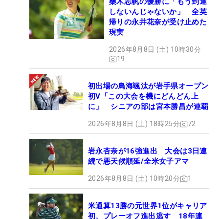
桑木志帆の優勝に「もう到達
しないんじゃないか」 全英
帰りの永井花奈が受け止めた
現実
2026年8月8日 (土) 10時30分
19
初出場の鳥海颯汰が岩手県オープン
初V「この大会を機にどんどん上
に」 シニアの部は宮本勝昌が連覇
2026年8月8日 (土) 18時25分
72
岩永杏奈が16強進出 大会は3日連
続で悪天候順延/全米女子アマ
2026年8月8日 (土) 10時20分
1
米通算13勝の元世界1位がキャリア
初、プレーオフ進出逃す 18年連