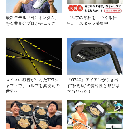
最新モデル『FJクオンタム』
ゴルフの熱狂を、つくる仕
を石井良介プロがチェック
事。｜スタッフ募集中
スイスの叡智が生んだTPTシ
『G740』アイアンが引き出
ャフトで、ゴルフを異次元の
す“反則級”の寛容性と飛びは
世界へ
本当だった！