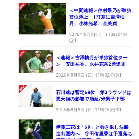
＜中間速報＞仲村果乃が単独
首位浮上 1打差に吉澤柚
月、小林光希、全美貞
2026年8月8日 (土) 13時04分
1
＜速報＞吉澤柚月が単独首位ター
ン 安田祐香、永井花奈2差追走
2026年8月9日 (日) 11時32分
1
石川遼は暫定68位 第3ラウンドは
悪天候の影響で順延/米男子下部
2026年8月9日 (日) 11時15分
1
伊藤二花は「69」と巻き返し決勝
進出圏内へ 谷田侑里香は予選落ち