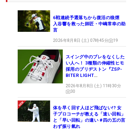
6戦連続予選落ちから復活の狼煙
入谷響を救った師匠・中嶋常幸の助
言
2026年8月8日 (土) 07時45分
19
スイング中のブレをなくした
い人へ！ 3種類の伸縮性ヒモ
採用のブリヂストン『ZSP-
BITER LIGHT
MAGICLACE』、8月8日デビ
2026年8月8日 (土) 11時30分
ュー
30
体を早く回す人ほど飛ばない!? 女
子プロコーチが教える「速い回転」
と「早い回転」の違い #四の五の言
わず振り氣れ