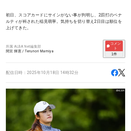
初日、スコアカードにサインがない事が判明し、2罰打のペナ
ルティが科された稲見萌寧。気持ちを切り替え2日目は順位を
上げてきた。
コメン
所属
ALBA Net編集部
ト
間宮 輝憲
/
Terunori Mamiya
1
件
配信日時：
2025年10月18日 14時32分