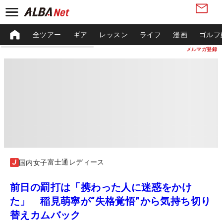
全ツアー
ギア
レッスン
ライフ
漫画
ゴルフ
メルマガ登録
富士通レディース
国内女子
前日の罰打は「携わった人に迷惑をかけ
た」 稲見萌寧が“失格覚悟”から気持ち切り
替えカムバック