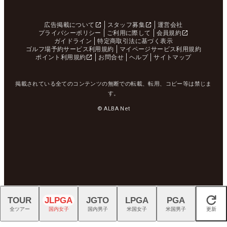
広告掲載について
スタッフ募集
運営会社
プライバシーポリシー
ご利用に際して
会員規約
ガイドライン
特定商取引法に基づく表示
ゴルフ場予約サービス利用規約
マイページサービス利用規約
ポイント利用規約
お問合せ
ヘルプ
サイトマップ
掲載されている全てのコンテンツの無断での転載、転用、コピー等は禁じま
す。
© ALBA Net
TOUR
JLPGA
JGTO
LPGA
PGA
閉じる
全ツアー
国内女子
国内男子
米国女子
米国男子
更新