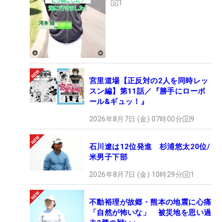
1
宮里道場【正反対の2人を同時レッ
スン編】第11話／『勝手にローボ
ール&ギュッ！』
2026年8月7日 (金) 07時00分
9
石川遼は12位発進 杉浦悠太20位/
米男子下部
2026年8月7日 (金) 10時29分
1
不動裕理が故郷・熊本の地震に心痛
「自然が怖いな」 被災地を思い過