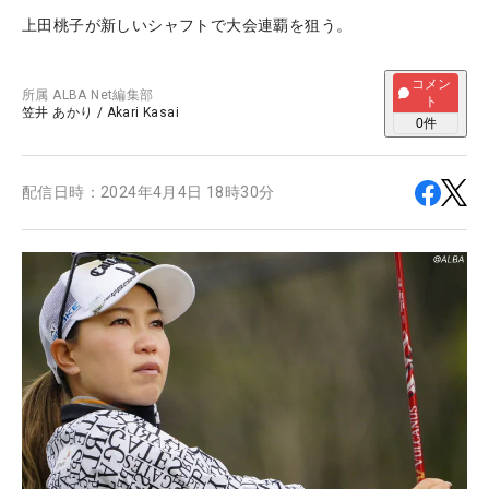
上田桃子が新しいシャフトで大会連覇を狙う。
コメン
所属
ALBA Net編集部
ト
笠井 あかり
/
Akari Kasai
0
件
配信日時：
2024年4月4日 18時30分