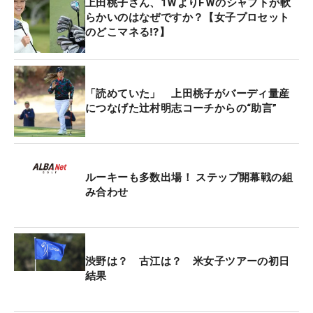
上田桃子さん、1WよりFWのシャフトが軟
ポイント×ENEOSゴルフトーナメント」の7位タイが
らかいのはなぜですか？【女子プロセット
最高位だ。調子は「まずまず」というが、オフから
のどこマネる⁉】
痛めた左手首が気がかりでもある。
「12月から痛くて思うように振れていない。いまま
「読めていた」 上田桃子がバーディ量産
でくらいの距離が出ていないのが、ガマンしている
につなげた辻村明志コーチからの“助言”
ところ」。MRI検査では「水が溜まっている感じ」
で回復には安静にするしかないというが、「安静に
もしていられない」。もどかしさを感じながらも、
先週のオフで治療ができたこともあって、コンディ
ルーキーも多数出場！ ステップ開幕戦の組
み合わせ
ションは決して悪くはなさそうだ。
そして開幕前日のプロアマ大会では、見慣れない“赤
シャフト”が握られていた。日本シャフトのドライバ
渋野は？ 古江は？ 米女子ツアーの初日
ー用カーボンシャフト『バルカヌス V520』。「振
結果
り心地が良くて…、振りやすい」と気持ちよく振り
ぬけ、理想とする球筋を打つことができたのが投入