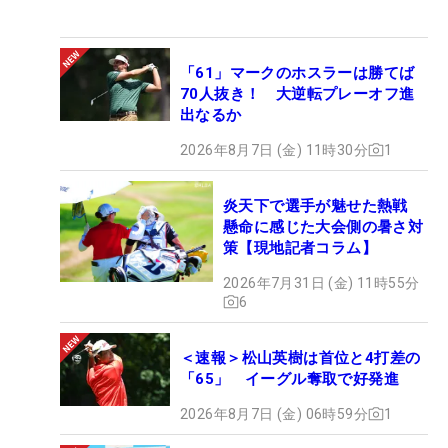
「61」マークのホスラーは勝てば
70人抜き！ 大逆転プレーオフ進
出なるか
2026年8月7日 (金) 11時30分
1
炎天下で選手が魅せた熱戦
懸命に感じた大会側の暑さ対
策【現地記者コラム】
2026年7月31日 (金) 11時55分
6
＜速報＞松山英樹は首位と4打差の
「65」 イーグル奪取で好発進
2026年8月7日 (金) 06時59分
1