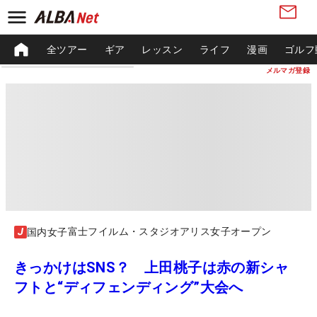
全ツアー
ギア
レッスン
ライフ
漫画
ゴルフ
メルマガ登録
富士フイルム・スタジオアリス女子オープン
国内女子
きっかけはSNS？ 上田桃子は赤の新シャ
フトと“ディフェンディング”大会へ