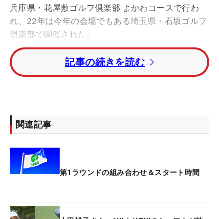
兵庫県・花屋敷ゴルフ倶楽部 よかわコースで行わ
れ、22年は今年の会場でもある埼玉県・石坂ゴルフ
倶楽部で開催された。
記事の続きを読む
当時は同級生でもある諸見里しのぶが担当したコー
スセッティングを、「攻略したい」という思いを胸
に攻めと守りのメリハリをつけながらマネジメント
に徹した。それから2年が経ち、コースも変化して
いるだけでなく、中野晶がコースセッティングを担
関連記事
当する。「ピンポジションはどこにでも振れるの
で、場所によってはバーディにもボギーにもなるグ
リーン。3カ所くらい距離も伸びている。どこがテ
ィになるかによっても結構違う」と攻略性の高いコ
第1ラウンドの組み合わせ＆スタート時間
ースで、その表情はガラリと変わりそうだ。
今季はここまで4試合に出場。短縮競技になった「V