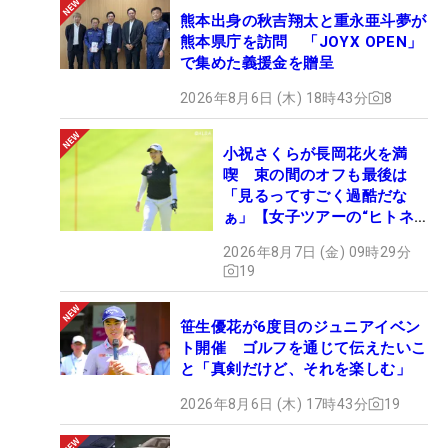
熊本出身の秋吉翔太と重永亜斗夢が
熊本県庁を訪問 「JOYX OPEN」
で集めた義援金を贈呈
2026年8月6日 (木) 18時43分
8
小祝さくらが長岡花火を満
喫 束の間のオフも最後は
「見るってすごく過酷だな
ぁ」【女子ツアーの“ヒトネ
タ”】
2026年8月7日 (金) 09時29分
19
笹生優花が6度目のジュニアイベン
ト開催 ゴルフを通じて伝えたいこ
と「真剣だけど、それを楽しむ」
2026年8月6日 (木) 17時43分
19