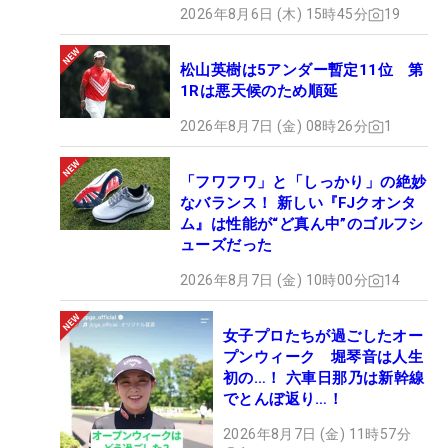
2026年8月6日 (木) 15時45分
19
松山英樹は5アンダー暫定11位 第
1Rは悪天候のため順延
2026年8月7日 (金) 08時26分
1
「フワフワ」と「しっかり」の絶妙
なバランス！ 新しい『FJクオンタ
ム』は性能が“ど真ん中”のゴルフシ
ューズだった
2026年8月7日 (金) 10時00分
14
女子プロたちが過ごしたオー
プンウィーク 堀琴音は人生
初の…！ 六車日那乃は新幹線
でとんぼ返り…！
2026年8月7日 (金) 11時57分