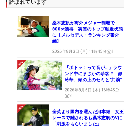
読まれています
桑木志帆が海外メジャー制覇で
800pt獲得 実質のトップ独走状態
に【メルセデス・ランキング番外
編】
2026年8月3日 (月) 11時45分
1
「ボトッ！って音が…」ラウ
ンド中にまさかの珍客!? 都
玲華、頭の上のセミと“共演”
2026年8月6日 (木) 16時45分
3
全英より国内を選んだ河本結 女王
レースで離されるも桑木志帆のVに
「刺激をもらいました」