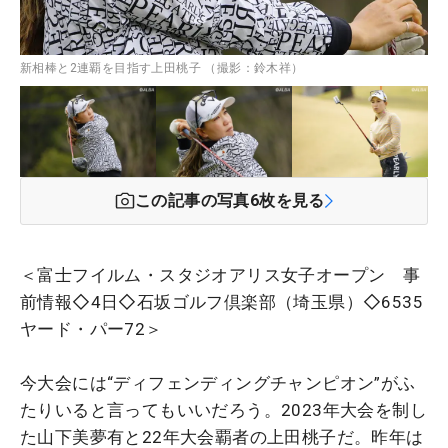
新相棒と2連覇を目指す上田桃子 （撮影：鈴木祥）
この記事の写真
6
枚を見る
＜富士フイルム・スタジオアリス女子オープン 事
前情報◇4日◇石坂ゴルフ倶楽部（埼玉県）◇6535
ヤード・パー72＞
今大会には“ディフェンディングチャンピオン”がふ
たりいると言ってもいいだろう。2023年大会を制し
た山下美夢有と22年大会覇者の上田桃子だ。昨年は