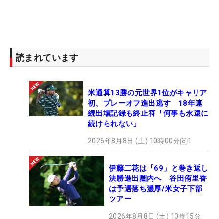
決断の理由。もしそれで優勝を逃しても悔いはな
い。そう言わんばかりの表情を見せた。
これまで姉妹は、大きな夢として「プレーオフがで
きたら最高だね」という話もしてきたが、それが叶
読まれています
った。いざその場に身を置くと、「現実なのかな」
という思いもやはり湧いてくる。最後のパットをね
米通算13勝の元世界1位がキャリア
じ込むと、ひとつ息を吐いて、右手でガッツポー
初、プレーオフ進出逃す 18年連
ズ。さらに両手を挙げて喜びを爆発させた。そして
続出場記録も終止符「何事も永遠に
姉から一言、「おめでとう」という祝福の言葉がお
続けられない」
くられた。
2026年8月8日 (土) 10時00分
1
5月14日は、母の日。愛情を注ぎ双子を育ててきた
伊藤二花は「69」と巻き返し
た母・恵美子さんには、「母がいてくれると気持ち
決勝進出圏内へ 谷田侑里香
が明るくなる。試合で疲れている時とかもリラック
は予選落ち濃厚/米女子下部
スできて、雰囲気も和らぎます。最高のプレゼント
ツアー
ができました」と感謝の言葉も出てくる。
2026年8月8日 (土) 10時15分