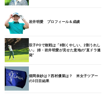
クラブハウスリーダーとしてホールアウトすると、
その後、ご褒美のような「楽しい」時間が訪れた。
最終18番で追いついた姉と山下とのプレーオフだ。
岩井明愛 プロフィール＆成績
「ここまで来たら『楽しまなきゃ損だ』という気持
ちでいっぱいでした」。前代未聞の延長戦の前に
は、こんなことを考える気持ちの余裕もあった。1
双子POで敗戦は「8割くやしい、2割うれし
ホール目は3人ともパーで引き分け。そして2ホール
い」 姉・岩井明愛が見せた意地の“直ドラ連
目には、その楽しむ気持ちをコースで表現した。
発”
ティショットは姉妹でほぼ同じ位置ともいえる右フ
ェアウェイに置いた。残りはエッジまで240ヤード
畑岡奈紗は？西村優菜は？ 米女子ツアー
ほど。姉は「うまくいけば届く距離」と正規の18番
の3日目結果
に続いて、2打目でドライバーを振りぬいた。これ
が千怜の心に火をつけた。「最初は3番ウッドで打
とうと思ったけど、明愛のプレーを見て『ドライバ
ーもありだな』って思いました。ファンを楽しませ