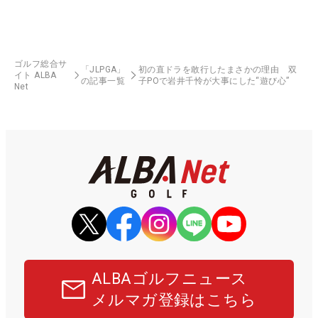
ゴルフ総合サ
「JLPGA」
初の直ドラを敢行したまさかの理由 双
イト ALBA
の記事一覧
子POで岩井千怜が大事にした“遊び心”
Net
ALBAゴルフニュース
メルマガ登録はこちら