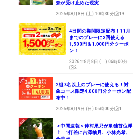
奈が受け止めた現実
2026年8月8日 (土) 10時30分
19
4日間の期間限定配布！11月
までのプレーに2回使える
1,500円＆1,000円分クーポ
ン！
2026年8月8日 (土) 06時00分
2
2組7名以上のプレーに使える！対
象コース限定4,000円分クーポン配
布中！
2026年8月9日 (日) 06時00分
1
＜中間速報＞仲村果乃が単独首位浮
上 1打差に吉澤柚月、小林光希、
全美貞