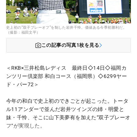
史上初の“双子プレーオフ”を制した岩井千怜。価値ある今季初勝利だ。
（撮影：福田文平）
この記事の写真
1
枚を見る
＜RKB×三井松島レディス 最終日◇14日◇福岡カ
ンツリー倶楽部 和白コース（福岡県）◇6299ヤー
ド・パー72＞
今年の和白で史上初のできごとが起こった。トータ
ル11アンダーで並んだ岩井ツインズの姉・明愛と
妹・千怜、そこに山下美夢有を加えた“双子プレーオ
フ”が実現した。