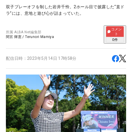
双子プレーオフを制した岩井千怜。2ホール目で披露した“直ド
ラ”には、意地と遊び心が詰まっていた。
コメン
所属
ALBA Net編集部
ト
間宮 輝憲
/
Terunori Mamiya
0
件
配信日時：
2023年5月14日 17時58分