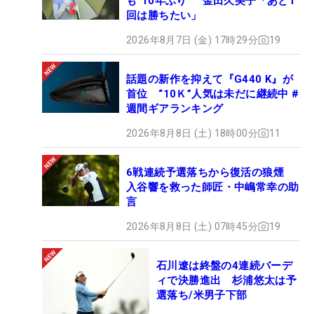
も“10年ぶり” 金田久美子「あと1
回は勝ちたい」
2026年8月7日 (金) 17時29分
19
話題の新作を抑えて『G440 K』が
首位 “10Ｋ”人気は未だに継続中 #
週間ギアランキング
2026年8月8日 (土) 18時00分
11
6戦連続予選落ちから復活の狼煙
入谷響を救った師匠・中嶋常幸の助
言
2026年8月8日 (土) 07時45分
19
石川遼は終盤の4連続バーデ
ィで決勝進出 杉浦悠太は予
選落ち/米男子下部