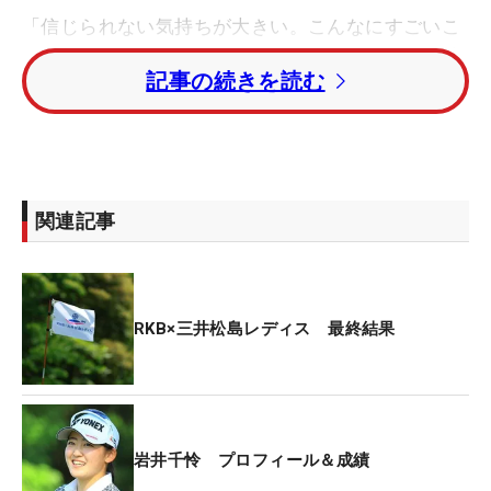
「信じられない気持ちが大きい。こんなにすごいこ
とが起きていていいのかなって。今までにない気持
記事の続きを読む
ちでいっぱいですし、勝てたのも信じられない」。
当事者の千怜も、姉と直接優勝を争った2ホールを
振り返り、驚きの言葉しかでてこない。
「74」と落とした2日目を終え、千怜とトップとの
関連記事
差は4打。決して小さくないビハインドがあるな
か、スタートの1番でバンカーから放った3打目を50
センチにつけ奪ったバーディが“反撃ののろし”にな
った。そこから9メートル、1.5メートルを決めて3
RKB×三井松島レディス 最終結果
連続バーディ。そこからも効果的にバーディを重ね
ると、きょうのキーポイントに挙げた17番パー4で
10メートルのパットをねじ込んでのバーディで単独
首位に躍り出た。「プレーオフまで持っていけた。
岩井千怜 プロフィール＆成績
全力でした」。まさに死力を尽くした。