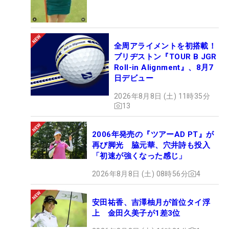
全周アライメントを初搭載！
ブリヂストン『TOUR B JGR
Roll-in Alignment』、8月7
日デビュー
2026年8月8日 (土) 11時35分
13
2006年発売の『ツアーAD PT』が
再び脚光 脇元華、穴井詩も投入
「初速が強くなった感じ」
2026年8月8日 (土) 08時56分
4
安田祐香、吉澤柚月が首位タイ浮
上 金田久美子が1差3位