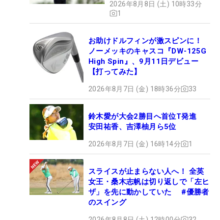
2026年8月8日 (土) 10時33分
1
お助けドルフィンが激スピンに！
ノーメッキのキャスコ『DW-125G
High Spin』、9月11日デビュー
【打ってみた】
2026年8月7日 (金) 18時36分
33
鈴木愛が大会2勝目へ首位T発進
安田祐香、吉澤柚月ら5位
2026年8月7日 (金) 16時14分
1
スライスが止まらない人へ！ 全英
女王・桑木志帆は切り返しで「左ヒ
ザ」を先に動かしていた #優勝者
のスイング
2026年8月8日 (土) 12時00分
32