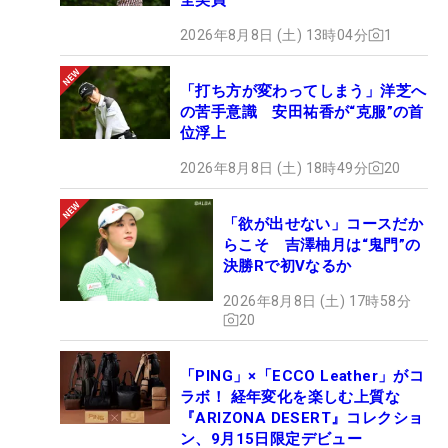
2026年8月8日 (土) 13時04分
1
「打ち方が変わってしまう」洋芝へ
の苦手意識 安田祐香が“克服”の首
位浮上
2026年8月8日 (土) 18時49分
20
「欲が出せない」コースだか
らこそ 吉澤柚月は“鬼門”の
決勝Rで初Vなるか
2026年8月8日 (土) 17時58分
20
「PING」×「ECCO Leather」がコ
ラボ！ 経年変化を楽しむ上質な
『ARIZONA DESERT』コレクショ
ン、9月15日限定デビュー