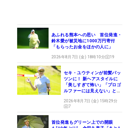
あふれる熊本への思い 首位発進・
鈴木愛が被災地に1000万円寄付
「もらったお金をほかの人に」
2026年8月7日 (金) 18時10分
19
セキ・ユウティンが前髪パッ
ツンに！ 新ヘアスタイルに
「美しすぎて怖い」「プロゴ
ルファーには見えない」とコ
メント殺到
2026年8月7日 (金) 15時29分
7
首位発進もグリーン上での開眼