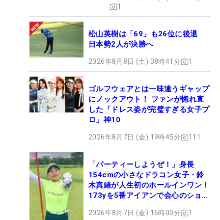
1
今季は2度の2位などなかなか勝ち切れなかったが、
ようやく3勝目をつかんだ。当然、一生の思い出に
松山英樹は「69」も26位に後退
日本勢2人が決勝へ
残る勝利になったはずだ。「4勝目を目指して頑張
るだけですね」。これからも姉と切磋琢磨を続け、
2026年8月8日 (土) 08時41分
1
家族一緒に長いプロ生活を歩んでいく。（文・間宮
輝憲）
ゴルフウェアとは一味違うギャップ
にノックアウト！ ファンが惚れ直
した「ドレス姿が完璧すぎる女子プ
ロ」神10
2026年8月7日 (金) 19時45分
111
「パーティーしようぜ！」身長
154cmの小さなドラコン女子・鈴
木真緒が人生初のホールインワン！
173yを5番アイアンで会心のショッ
ト
2026年8月7日 (金) 16時00分
1