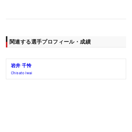
たくて握りました」。驚くべき決断。明愛は練習や
試合でも直ドラをすることはあったというが、千怜
は試合はおろか、練習でもほとんど試したことがな
かった。
関連する選手プロフィール・成績
そんなギャンブルともいえる戦術を、コースを盛り
上げるために採用する余裕に驚かされる。そしてこ
れをグリーン手前のラフまで運び、その後のアプロ
岩井 千怜
ーチを1メートルに寄せ、ウイニングパットにつな
Chisato Iwai
げた。「なんであんなにうまくいったんでしょう
ね。ライも悪くなかったし、（打球が上がる）左足
上がりだったのも大きかった」。
多少のダフリなどミスが出てもフェアウェイから3
打目勝負をすればいい、という計算はあったが、
「ファンを楽しませたい」というのがやはり大きな