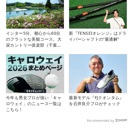
インター5分、都心から60分
新『TENSEIオレンジ』はドラ
のフラットな美観コース。大
イバーシャフトの“最適解”
栄カントリー俱楽部（千葉
県）
今年も男女プロが強い「キャ
最新モデル『FJクオンタム』
ロウェイ」のニュース一覧は
を石井良介プロがチェック
こちら！
Recommended by