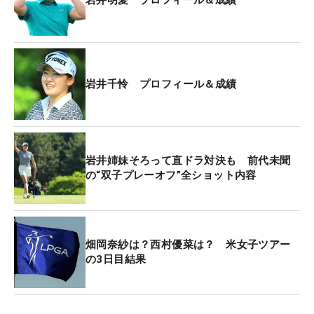
てやりました」。グリーンに乗ることはなかった
が、一気に手前のラフまで運ぶと、3打目のアプロ
ーチを2メートルに寄せる。ここでバーディを奪
い、土壇場で追いついた。
岩井千怜 プロフィール＆成績
こうして迎えたのが、山下美夢有を加えた史上初
の“双子プレーオフ”。その2ホール目でも、「うまく
いけば届く距離。かけてみようかな」と2打目で直
ドラを敢行した。するとそれに呼応するように、千
岩井姉妹そろって直ドラ対決も 前代未聞
の“双子プレーオフ”全ショット内容
怜もフェアウェイでドライバーを握る。「やってく
るだろうなと思ってました」。姉妹の意地がぶつか
り合った。
畑岡奈紗は？西村優菜は？ 米女子ツアー
初のプレーオフについては「楽しかった」と振り返
の3日目結果
る。そして「そこに千怜もいた」というのは、やは
り感情を揺さぶった。今季2勝目こそ逃したが、
「いい経験になりました」とサバサバと振り返る。