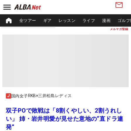
全ツアー
ギア
レッスン
ライフ
漫画
ゴルフ
メルマガ登録
RKB×三井松島レディス
国内女子
双子POで敗戦は「8割くやしい、2割うれし
い」 姉・岩井明愛が見せた意地の“直ドラ連
発”