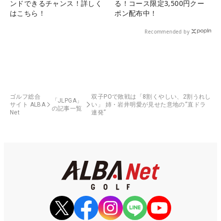
ンドできるチャンス！詳しく
る！コース限定3,500円クー
はこちら！
ポン配布中！
Recommended by
ゴルフ総合
双子POで敗戦は「8割くやしい、2割うれし
「JLPGA」
サイト ALBA
い」 姉・岩井明愛が見せた意地の“直ドラ
の記事一覧
Net
連発”