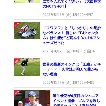
に力を入れてください」【大西翔太
のHOTSHOT】
2026年8月7日 (金) 12時00分
7
「フワフワ」と「しっかり」の絶妙
なバランス！ 新しい『FJクオンタ
ム』は性能が“ど真ん中”のゴルフシ
ューズだった
2026年8月7日 (金) 10時00分
14
世界の最新スイングは「圧縮」がキ
ーワード！ 久常涼が飛んで曲がら
ない理由
2026年8月7日 (金) 12時00分
35
笹生優花が6度目のジュニア
イベント開催 ゴルフを通じ
て伝えたいこと「真剣だけ