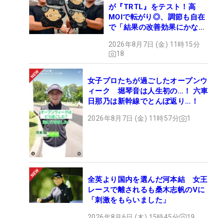
が『TRTL』をテスト！高
MOIで転がり◎、調節も自在
で「結果の改善効果にかなり
の意外性」
2026年8月7日 (金) 11時15分
18
女子プロたちが過ごしたオープンウ
ィーク 堀琴音は人生初の…！ 六車
日那乃は新幹線でとんぼ返り…！
2026年8月7日 (金) 11時57分
1
全英より国内を選んだ河本結 女王
レースで離されるも桑木志帆のVに
「刺激をもらいました」
2026年8月6日 (木) 15時45分
19