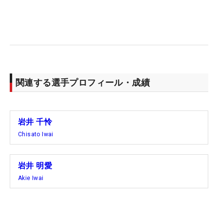
それでも本音は「8割くやしい」。
ただ、「2割は千怜が優勝したのでうれしい」とい
う気持ちも入り混じっている。次にまた直接対決を
する時には「勝ちたいです！」とキッパリ。“最高の
ライバル”の対決が、日曜日の和白を盛り上げた。
関連する選手プロフィール・成績
（文・間宮輝憲）
岩井 千怜
Chisato Iwai
岩井 明愛
Akie Iwai