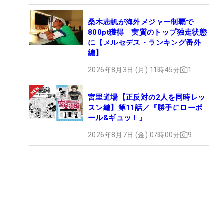
桑木志帆が海外メジャー制覇で
800pt獲得 実質のトップ独走状態
に【メルセデス・ランキング番外
編】
2026年8月3日 (月) 11時45分
1
宮里道場【正反対の2人を同時レッ
スン編】第11話／『勝手にローボ
ール&ギュッ！』
2026年8月7日 (金) 07時00分
9