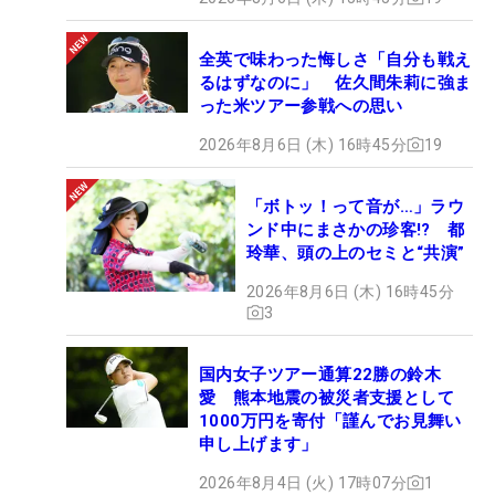
全英で味わった悔しさ「自分も戦え
るはずなのに」 佐久間朱莉に強ま
った米ツアー参戦への思い
2026年8月6日 (木) 16時45分
19
「ボトッ！って音が…」ラウ
ンド中にまさかの珍客!? 都
玲華、頭の上のセミと“共演”
2026年8月6日 (木) 16時45分
3
国内女子ツアー通算22勝の鈴木
愛 熊本地震の被災者支援として
1000万円を寄付「謹んでお見舞い
申し上げます」
2026年8月4日 (火) 17時07分
1