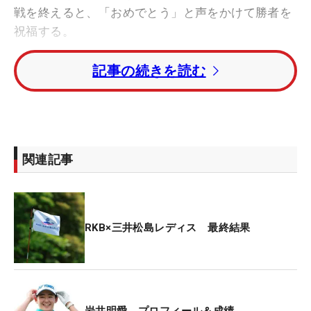
戦を終えると、「おめでとう」と声をかけて勝者を
祝福する。
記事の続きを読む
首位でスタートした最終日は「気持ちも入っていま
した」。決まらなかったパットもショートさせるこ
とはなく、カップを越えるような強気のプレーをい
た。6個のバーディを奪ったが、4打差を追いかけて
きた妹が「65」とビッグスコアをたたき出し、トー
関連記事
タル11アンダーで先にホールアウト。そして1打ビ
ハインドで迎えた最終18番で、姉の強気が最高潮に
達した。
RKB×三井松島レディス 最終結果
右ラフからの2打目で握ったのはドライバー。普段
から時折パー5で使う戦術を、優勝争いをする緊迫
した場面で用いた。「想定はしてなかったですけ
ど、チャンスがあれば（2オンを）狙いたいと思っ
岩井明愛 プロフィール＆成績