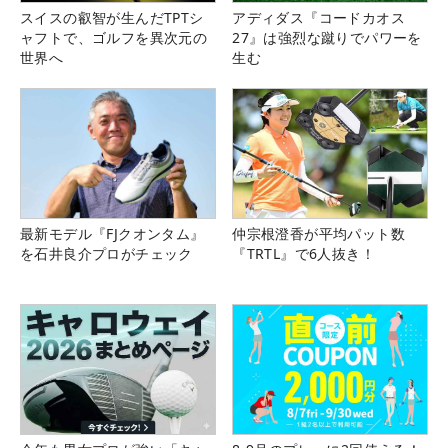
スイスの叡智が生んだTPTシ
アディダス『コードカオス
ャフトで、ゴルフを異次元の
27』は強烈な蹴りでパワーを
世界へ
生む
最新モデル『FJクオンタム』
仲宗根澄香が平均パット数
を石井良介プロがチェック
『TRTL』で6人抜き！