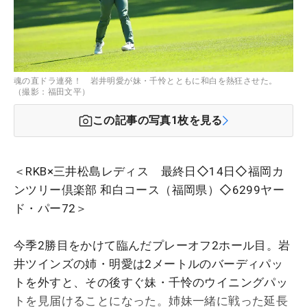
魂の直ドラ連発！ 岩井明愛が妹・千怜とともに和白を熱狂させた。
（撮影：福田文平）
この記事の写真
1
枚を見る
＜RKB×三井松島レディス 最終日◇14日◇福岡カ
ンツリー倶楽部 和白コース（福岡県）◇6299ヤー
ド・パー72＞
今季2勝目をかけて臨んだプレーオフ2ホール目。岩
井ツインズの姉・明愛は2メートルのバーディパッ
トを外すと、その後すぐ妹・千怜のウイニングパッ
トを見届けることになった。姉妹一緒に戦った延長