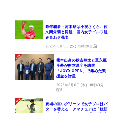
昨年覇者・河本結は小祝さくら、佐
久間朱莉と同組 国内女子ゴルフ組
み合わせ発表
2026年8月5日 (水) 12時20分
1
熊本出身の秋吉翔太と重永亜
斗夢が熊本県庁を訪問
「JOYX OPEN」で集めた義
援金を贈呈
2026年8月6日 (木) 18時43分
8
夏場の重いグリーンで女子プロはパ
ターを替える アマチュアは「腹筋