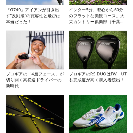
『G740』アイアンが引き出
インター5分、都心から60分
す“反則級”の寛容性と飛びは
のフラットな美観コース。大
本当だった！
栄カントリー俱楽部（千葉
県）
プロギアの「4層フェース」が
プロギアのRS DUOはFW・UT
切り開く高初速ドライバーの
も完成度が高く購入者続出！
新時代