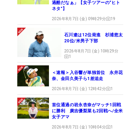
過酷だなぁ」【女子ツアーの“ヒト
ネタ”】
2026年8月7日 (金) 09時29分
19
石川遼は12位発進 杉浦悠太
20位/米男子下部
2026年8月7日 (金) 10時29分
1
＜速報＞入谷響が単独首位 永井花
奈、金田久美子ら1差追走
2026年8月7日 (金) 12時42分
1
首位通過の岩永杏奈がマッチ1回戦
に勝利 廣吉優梨菜も2回戦へ/全米
女子アマ
2026年8月7日 (金) 10時04分
1