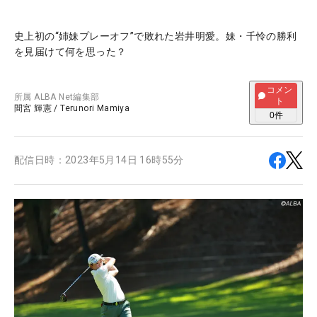
史上初の“姉妹プレーオフ”で敗れた岩井明愛。妹・千怜の勝利
を見届けて何を思った？
コメン
所属
ALBA Net編集部
ト
間宮 輝憲
/
Terunori Mamiya
0
件
配信日時：
2023年5月14日 16時55分