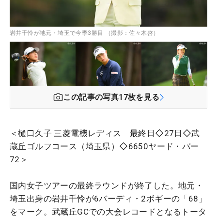
岩井千怜が地元・埼玉で今季3勝目 （撮影：佐々木啓）
この記事の写真
17
枚を見る
＜樋口久子 三菱電機レディス 最終日◇27日◇武
蔵丘ゴルフコース（埼玉県）◇6650ヤード・パー
72＞
国内女子ツアーの最終ラウンドが終了した。地元・
埼玉出身の岩井千怜が6バーディ・2ボギーの「68」
をマーク。武蔵丘GCでの大会レコードとなるトータ