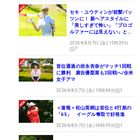
セキ・ユウティンが前髪パッ
ツンに！ 新ヘアスタイルに
「美しすぎて怖い」「プロゴ
ルファーには見えない」とコ
メント殺到
2026年8月7日 (金) 15時29分
7
首位通過の岩永杏奈がマッチ1回戦
に勝利 廣吉優梨菜も2回戦へ/全米
女子アマ
2026年8月7日 (金) 10時04分
1
＜速報＞松山英樹は首位と4打差の
「65」 イーグル奪取で好発進
2026年8月7日 (金) 06時59分
1