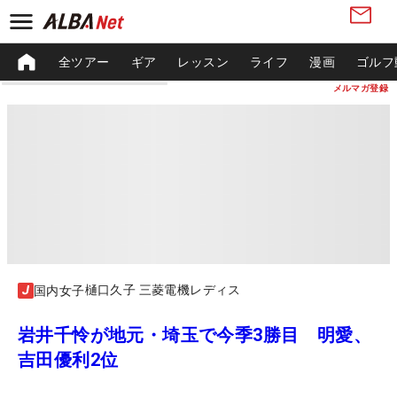
全ツアー
ギア
レッスン
ライフ
漫画
ゴルフ
メルマガ登録
樋口久子 三菱電機レディス
国内女子
岩井千怜が地元・埼玉で今季3勝目 明愛、
吉田優利2位