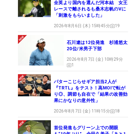
全英より国内を選んだ河本結 女王
レースで離されるも桑木志帆のVに
「刺激をもらいました」
2026年8月6日 (木) 15時45分
19
石川遼は12位発進 杉浦悠太
20位/米男子下部
2026年8月7日 (金) 10時29分
1
パターこじらせギア担当2人が
『TRTL』をテスト！高MOIで転が
り◎、調節も自在で「結果の改善効
果にかなりの意外性」
2026年8月7日 (金) 11時15分
18
首位発進もグリーン上での開眼