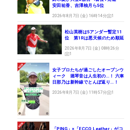
安田祐香、吉澤柚月ら5位
2026年8月7日 (金) 16時14分
1
松山英樹は5アンダー暫定11
位 第1Rは悪天候のため順延
2026年8月7日 (金) 08時26分
1
女子プロたちが過ごしたオープンウ
ィーク 堀琴音は人生初の…！ 六車
日那乃は新幹線でとんぼ返り…！
2026年8月7日 (金) 11時57分
1
「PING」×「ECCO Leather」がコ