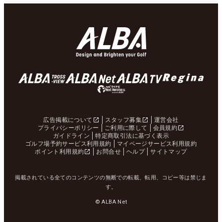
広告掲載について
スタッフ募集
運営会社
プライバシーポリシー
ご利用に際して
会員規約
ガイドライン
特定商取引法に基づく表示
ゴルフ場予約サービス利用規約
マイページサービス利用規約
ポイント利用規約
お問合せ
ヘルプ
サイトマップ
掲載されている全てのコンテンツの無断での転載、転用、コピー等は禁じま
す。
© ALBA Net