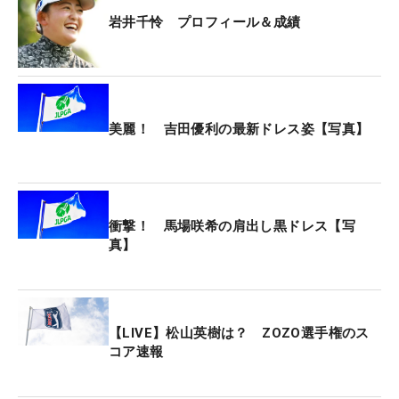
「72」。トータル5アンダー・39位タイで3日間を
岩井千怜 プロフィール＆成績
終えた。
トータル6アンダー・26位タイに入った15歳・清水
心結がローアマチュアを獲得した。
美麗！ 吉田優利の最新ドレス姿【写真】
【最終ラウンドの上位成績】
優勝：岩井千怜（-16）
2位：岩井明愛（-14）
2位：吉田優利（-14）
衝撃！ 馬場咲希の肩出し黒ドレス【写
真】
4位：岡山絵里（-13）
5位：竹田麗央（-11）
5位：小林夢果（-11）
5位：仲村果乃（-11）
【LIVE】松山英樹は？ ZOZO選手権のス
8位：小祝さくら（-10）
コア速報
8位：川崎春花（-10）
8位：葭葉ルミ（-10）