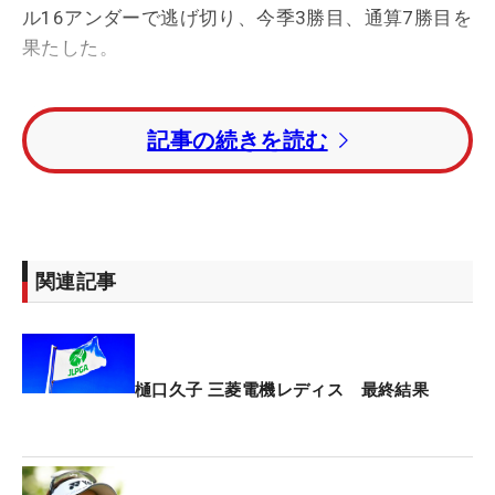
ル16アンダーで逃げ切り、今季3勝目、通算7勝目を
果たした。
後続と1打差でティオフし、前半は3バーディ・1ボ
記事の続きを読む
ギー。2打にリードを広げて後半に入った。12番で
はボギーを喫したが、13番、16番でバーディを奪
い、最終18番パー5では貫禄のバーディ締め。猛追
してきた姉・明愛、吉田優利を2打差で退けて地元V
を飾った。
関連記事
トータル14アンダー・2位タイに明愛と吉田。トー
タル13アンダー・4位に岡山絵里、トータル11アン
ダー・5位タイには竹田麗央、小林夢果、仲村果乃
樋口久子 三菱電機レディス 最終結果
が入った。
国内プロ2戦目の馬場咲希は2バーディ・2ボギーの