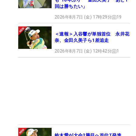
も“10年ぶり” 金田久美子「あと1
回は勝ちたい」
2026年8月7日 (金) 17時29分
19
＜速報＞入谷響が単独首位 永井花
奈、金田久美子ら1差追走
2026年8月7日 (金) 12時42分
1
鈴木愛が大会2勝目へ首位T発進