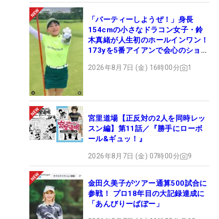
「パーティーしようぜ！」身長
154cmの小さなドラコン女子・鈴
木真緒が人生初のホールインワン！
173yを5番アイアンで会心のショッ
ト
2026年8月7日 (金) 16時00分
1
宮里道場【正反対の2人を同時レッ
スン編】第11話／『勝手にローボ
ール&ギュッ！』
2026年8月7日 (金) 07時00分
9
金田久美子がツアー通算500試合に
参戦！ プロ18年目の大記録達成に
「あんびりーばぼー」