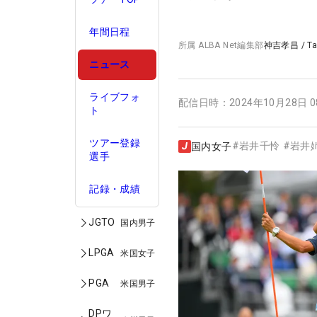
年間日程
所属
ALBA Net編集部
神吉孝昌
/
T
ニュース
ライブフォ
配信日時：
2024年10月28日 
ト
ツアー登録
#
岩井千怜
#
岩井
国内女子
選手
記録・成績
JGTO
国内男子
LPGA
米国女子
PGA
米国男子
DPワ