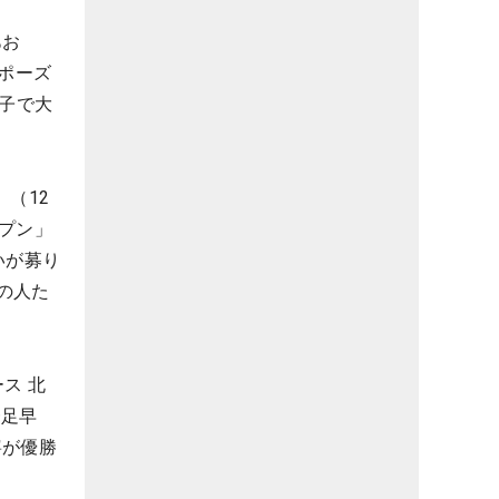
あお
ポーズ
双子で大
（12
プン」
いが募り
の人た
ス 北
一足早
寧が優勝