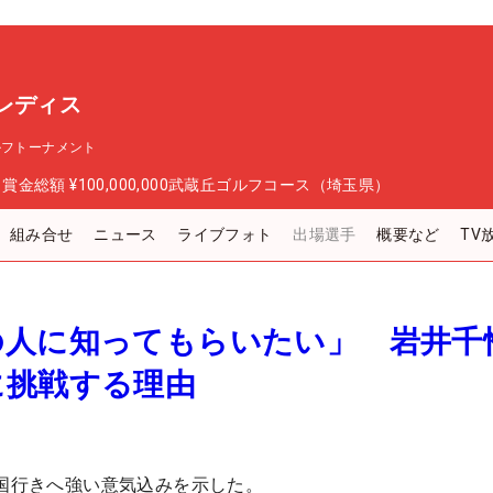
レディス
ルフトーナメント
日
賞金総額
¥100,000,000
武蔵丘ゴルフコース（埼玉県）
組み合せ
ニュース
ライブフォト
出場選手
概要など
TV
の人に知ってもらいたい」 岩井千
に挑戦する理由
米国行きへ強い意気込みを示した。