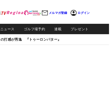
メルマガ登録
ログイン
Sニュース
ゴルフ場予約
連載
プレゼント
しの打感が秀逸 『トゥーロンパター』