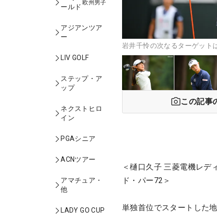
欧州男子
ールド
アジアンツア
ー
岩井千怜の次なるターゲットは
LIV GOLF
ステップ・ア
ップ
この記事
ネクストヒロ
イン
PGAシニア
ACNツアー
＜樋口久子 三菱電機レデ
ド・パー72＞
アマチュア・
他
単独首位でスタートした地
LADY GO CUP