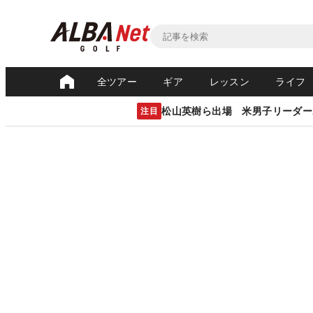
全ツアー
ギア
レッスン
ライフ
松山英樹ら出場 米男子リーダー
注目