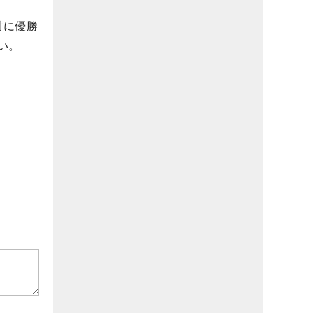
対に優勝
い。