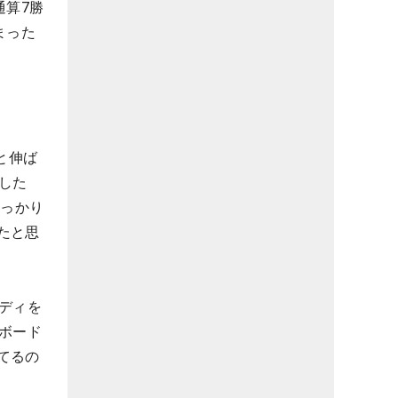
通算7勝
まった
と伸ば
した
しっかり
たと思
ディを
ボード
てるの