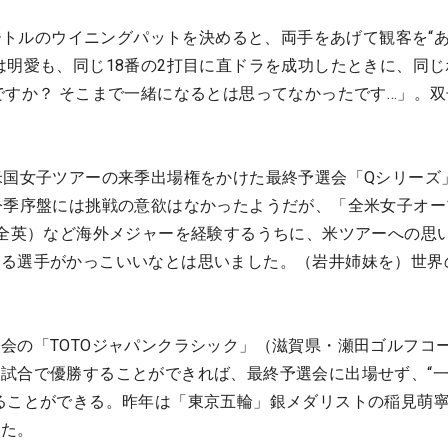
メートルのウイニングパットを決めると、両手をあげて観客を“
は明愛も、同じ18番の2打目に直ドラを成功したときに、同じ
ですか？ そこまで一緒になるとは思ってなかったです…」。
米国女子ツアーの来季出場権をかけた最終予選会「Qシリーズ」
今季序盤には挑戦の意欲はなかったようだが、「全米女子オー
（全英）など海外メジャーを経験するうちに、米ツアーへの思
いる選手がかっこいいなとは思いました。（岩井姉妹を）世界
。
会の「TOTOジャパンクラシック」（滋賀県・瀬田ゴルフコー
試合で優勝することができれば、最終予選会に出場せず、“
ることができる。昨年は「東京五輪」銀メダリストの稲見萌
した。