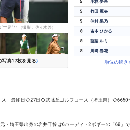
5
小林 夢果
5
竹田 麗央
5
仲村 果乃
“世界”だ （撮影：佐々木啓）
8
吉本 ひかる
8
葭葉 ルミ
8
川﨑 春花
の写真
17
枚を見る
順位の続き
ィス 最終日◇27日◇武蔵丘ゴルフコース（埼玉県）◇6650
元・埼玉県出身の岩井千怜は6バーディ・2ボギーの「68」