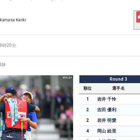
akamasa Kanki
08時20分
姉妹
Round
3
順位
選手名
1
岩井 千怜
2
吉田 優利
2
岩井 明愛
4
岡山 絵里