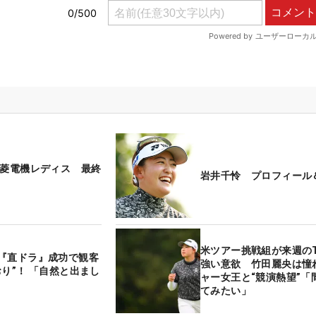
三菱電機レディス 最終
岩井千怜 プロフィール
米ツアー挑戦組が来週のT
『直ドラ』成功で観客
強い意欲 竹田麗央は憧
おり”！ 「自然と出まし
ャー女王と“競演熱望”「
てみたい」