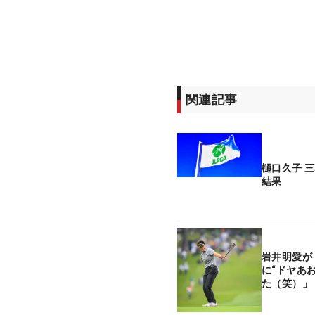
関連記事
樋口久子 
結果
岩井明愛が
に“ドヤあ
た（笑）」