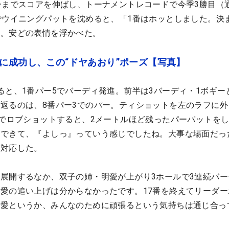
ーまでスコアを伸ばし、トーナメントレコードで今季3勝目（
でウイニングパットを沈めると、「1番はホッとしました。決
」。安どの表情を浮かべた。
に成功し、この“ドヤあおり”ポーズ【写真】
ると、1番パー5でバーディ発進。前半は3バーディ・1ボギー
返るのは、8番パー3でのパー。ティショットを左のラフに外
ジでロブショットすると、2メートルほど残ったパーパットを
ができて、『よしっ』っていう感じでしたね。大事な場面だっ
に対応した。
展開するなか、双子の姉・明愛が上がり3ホールで3連続バー
愛の追い上げは分からなかったです。17番を終えてリーダー
元愛というか、みんなのために頑張るという気持ちは通じ合っ
。