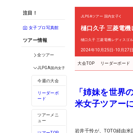
注目！
JLPGAツアー
国内女子
樋口久子 三菱電機
女子プロ写真館
ツアー情報
樋口久子 三菱電機レディスゴ
2024年10月25日-10月27
全ツアー
大会TOP
リーダーボード
JLPGA
国内女子
今週の大会
「姉妹を世界
リーダーボ
ード
米女子ツアー
ツアーメニ
ュー
岩井千怜が、TOTO経由
ツアーTOP