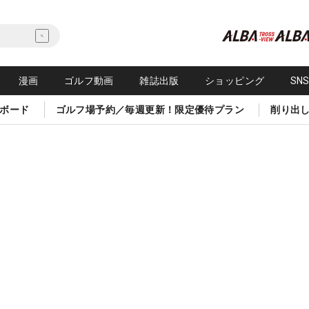
漫画
ゴルフ動画
雑誌出版
ショッピング
SN
ボード
ゴルフ場予約／毎週更新！限定優待プラン
削り出