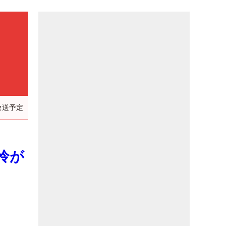
放送予定
怜が