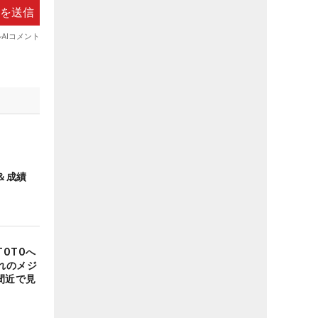
＆成績
OTOへ
れのメジ
間近で見