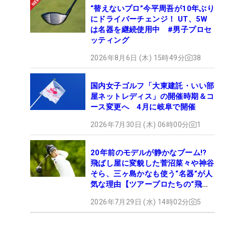
“替えないプロ”今平周吾が10年ぶり
にドライバーチェンジ！ UT、5W
は名器を継続使用中 #男子プロセ
ッティング
2026年8月6日 (木) 15時49分
38
国内女子ゴルフ「大東建託・いい部
屋ネットレディス」の開催時期＆コ
ース変更へ 4月に岐阜で開催
2026年7月30日 (木) 06時00分
1
20年前のモデルが静かなブーム!?
飛ばし屋に変貌した菅沼菜々や神谷
そら、三ヶ島かなも使う“名器”が人
気な理由【ツアープロたちの“飛ば
しギア”】
2026年7月29日 (水) 14時02分
5