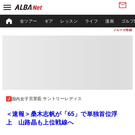
全ツアー
ギア
レッスン
ライフ
漫画
ゴルフ
メルマガ登録
宮里藍 サントリーレディス
国内女子
＜速報＞桑木志帆が「65」で単独首位浮
上 山路晶も上位戦線へ