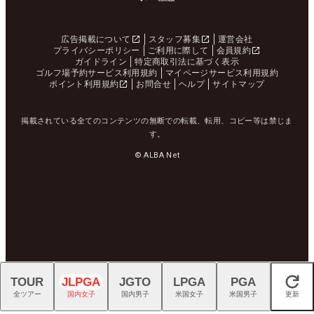
広告掲載について
スタッフ募集
運営会社
プライバシーポリシー
ご利用に際して
会員規約
ガイドライン
特定商取引法に基づく表示
ゴルフ場予約サービス利用規約
マイページサービス利用規約
ポイント利用規約
お問合せ
ヘルプ
サイトマップ
掲載されている全てのコンテンツの無断での転載、転用、コピー等は禁じま
す。
© ALBA Net
TOUR
JLPGA
JGTO
LPGA
PGA
閉じる
全ツアー
国内女子
国内男子
米国女子
米国男子
更新