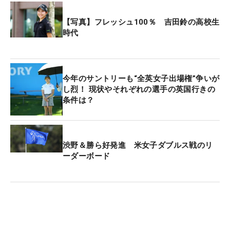
【写真】フレッシュ100％ 吉田鈴の高校生
賞金総額は1億5000万円。優勝者には2700万円が贈
時代
られる。
今年のサントリーも“全英女子出場権”争いが
し烈！ 現状やそれぞれの選手の英国行きの
条件は？
渋野＆勝ら好発進 米女子ダブルス戦のリ
ーダーボード