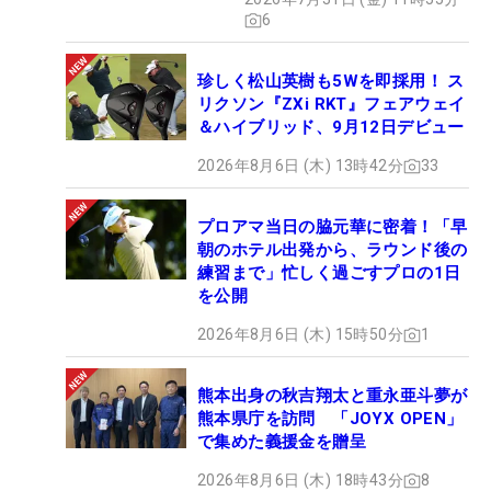
6
珍しく松山英樹も5Wを即採用！ ス
リクソン『ZXi RKT』フェアウェイ
＆ハイブリッド、9月12日デビュー
2026年8月6日 (木) 13時42分
33
プロアマ当日の脇元華に密着！「早
朝のホテル出発から、ラウンド後の
練習まで」忙しく過ごすプロの1日
を公開
2026年8月6日 (木) 15時50分
1
熊本出身の秋吉翔太と重永亜斗夢が
熊本県庁を訪問 「JOYX OPEN」
で集めた義援金を贈呈
2026年8月6日 (木) 18時43分
8