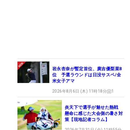
岩永杏奈が暫定首位、廣吉優梨菜8
位 予選ラウンドは日没サスペ/全
米女子アマ
2026年8月6日 (木) 11時18分
1
炎天下で選手が魅せた熱戦
懸命に感じた大会側の暑さ対
策【現地記者コラム】
2026年7月31日 (金) 11時55分