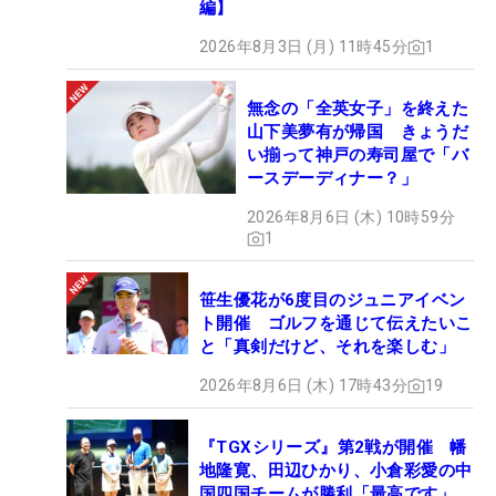
編】
2026年8月3日 (月) 11時45分
1
無念の「全英女子」を終えた
山下美夢有が帰国 きょうだ
い揃って神戸の寿司屋で「バ
ースデーディナー？」
2026年8月6日 (木) 10時59分
1
笹生優花が6度目のジュニアイベン
ト開催 ゴルフを通じて伝えたいこ
と「真剣だけど、それを楽しむ」
2026年8月6日 (木) 17時43分
19
『TGXシリーズ』第2戦が開催 幡
地隆寛、田辺ひかり、小倉彩愛の中
国四国チームが勝利「最高です」