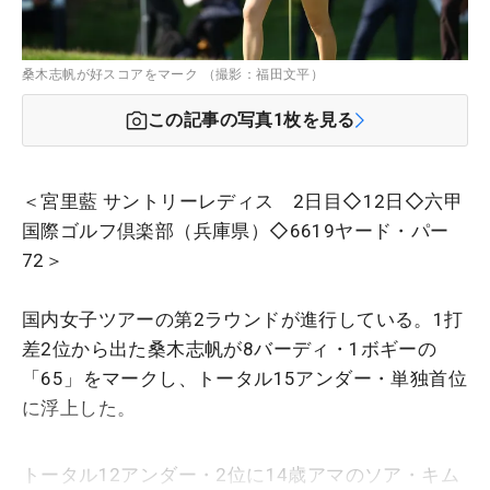
桑木志帆が好スコアをマーク （撮影：福田文平）
この記事の写真
1
枚を見る
＜宮里藍 サントリーレディス 2日目◇12日◇六甲
国際ゴルフ倶楽部（兵庫県）◇6619ヤード・パー
72＞
国内女子ツアーの第2ラウンドが進行している。1打
差2位から出た桑木志帆が8バーディ・1ボギーの
「65」をマークし、トータル15アンダー・単独首位
に浮上した。
トータル12アンダー・2位に14歳アマのソア・キム