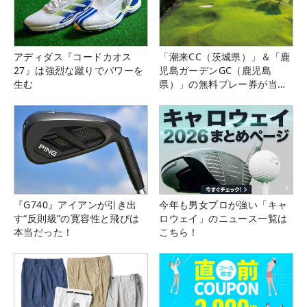
アディダス『コードカオス
「潮来CC（茨城県）」＆「鹿
27』は強烈な蹴りでパワーを
児島ガーデンGC（鹿児島
生む
県）」の無料プレー券が当た
る！！
『G740』アイアンが引き出
今年も男女プロが強い「キャ
す“反則級”の寛容性と飛びは
ロウェイ」のニュース一覧は
本当だった！
こちら！