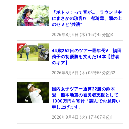
「ボトッ！って音が…」ラウンド中
にまさかの珍客!? 都玲華、頭の上
のセミと“共演”
2026年8月6日 (木) 16時45分
3
44歳262日のツアー最年長V 福田
侑子の初優勝を支えた14本【勝者
のギア】
2026年8月6日 (木) 08時55分
32
国内女子ツアー通算22勝の鈴木
愛 熊本地震の被災者支援として
1000万円を寄付「謹んでお見舞い
申し上げます」
2026年8月4日 (火) 17時07分
1