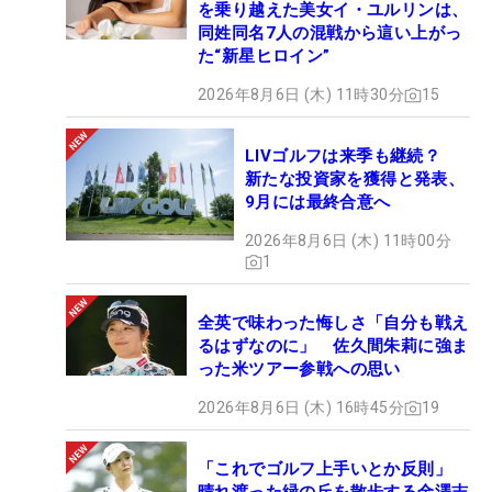
を乗り越えた美女イ・ユルリンは、
同姓同名7人の混戦から這い上がっ
た“新星ヒロイン”
2026年8月6日 (木) 11時30分
15
LIVゴルフは来季も継続？
新たな投資家を獲得と発表、
9月には最終合意へ
2026年8月6日 (木) 11時00分
1
全英で味わった悔しさ「自分も戦え
るはずなのに」 佐久間朱莉に強ま
った米ツアー参戦への思い
2026年8月6日 (木) 16時45分
19
「これでゴルフ上手いとか反則」