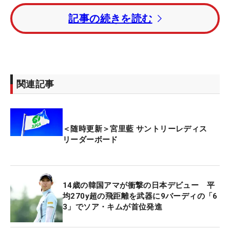
（韓国）。トータル10アンダー・3位タイに「65」
記事の続きを読む
をたたき出した山路晶、「64」でプレーした荒木優
奈、穴井詩、金澤志奈が並んでいる。
トータル9アンダー・7位タイに鶴岡果恋、永井花奈
が続いている。
関連記事
昨季年間女王・佐久間朱莉、昨年覇者の高橋彩華は
トータル5アンダー・23位タイ。2週連続優勝を狙う
＜随時更新＞宮里藍 サントリーレディス
吉田鈴はトータル4アンダー・36位タイにつけてい
リーダーボード
る。
今大会は7月30日開幕の海外メジャー「AIG女子オ
14歳の韓国アマが衝撃の日本デビュー 平
ープン」（全英/ロイヤルリザム＆セントアンズ
均270y超の飛距離を武器に9バーディの「6
GC）の予選会を兼ねており、大会上位2人と大会終
3」でソア・キムが首位発進
了後のメルセデス・ランキング上位3人が出場権を
獲得する。