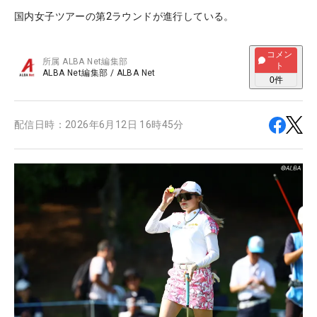
国内女子ツアーの第2ラウンドが進行している。
コメン
所属
ALBA Net編集部
ト
ALBA Net編集部
/
ALBA Net
0
件
配信日時：
2026年6月12日 16時45分