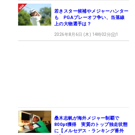
若きスター候補やメジャーハンター
も PGAプレーオフ争い、当落線
上の大物選手は？
2026年8月6日 (木) 14時02分
1
桑木志帆が海外メジャー制覇で
800pt獲得 実質のトップ独走状態
に【メルセデス・ランキング番外