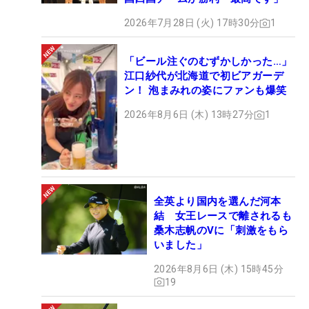
2026年7月28日 (火) 17時30分
1
「ビール注ぐのむずかしかった…」
江口紗代が北海道で初ビアガーデ
ン！ 泡まみれの姿にファンも爆笑
2026年8月6日 (木) 13時27分
1
全英より国内を選んだ河本
結 女王レースで離されるも
桑木志帆のVに「刺激をもら
いました」
2026年8月6日 (木) 15時45分
19