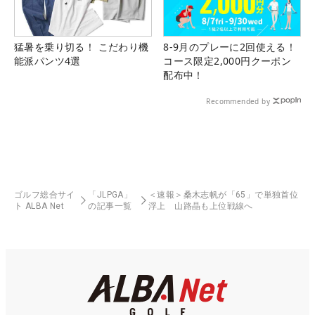
猛暑を乗り切る！ こだわり機
8-9月のプレーに2回使える！
能派パンツ4選
コース限定2,000円クーポン
配布中！
Recommended by
ゴルフ総合サイ
「JLPGA」
＜速報＞桑木志帆が「65」で単独首位
ト ALBA Net
の記事一覧
浮上 山路晶も上位戦線へ