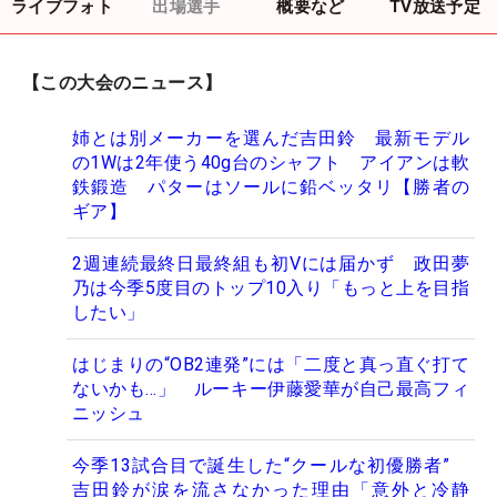
ライブフォト
出場選手
概要など
TV放送予定
【この大会のニュース】
姉とは別メーカーを選んだ吉田鈴 最新モデル
の1Wは2年使う40g台のシャフト アイアンは軟
鉄鍛造 パターはソールに鉛ベッタリ【勝者の
ギア】
2週連続最終日最終組も初Vには届かず 政田夢
乃は今季5度目のトップ10入り「もっと上を目指
したい」
はじまりの“OB2連発”には「二度と真っ直ぐ打て
ないかも…」 ルーキー伊藤愛華が自己最高フィ
ニッシュ
今季13試合目で誕生した“クールな初優勝者”
吉田鈴が涙を流さなかった理由「意外と冷静