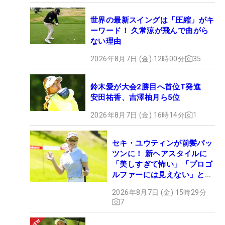
世界の最新スイングは「圧縮」がキ
ーワード！ 久常涼が飛んで曲がら
ない理由
2026年8月7日 (金) 12時00分
35
鈴木愛が大会2勝目へ首位T発進
安田祐香、吉澤柚月ら5位
2026年8月7日 (金) 16時14分
1
セキ・ユウティンが前髪パッ
ツンに！ 新ヘアスタイルに
「美しすぎて怖い」「プロゴ
ルファーには見えない」とコ
メント殺到
2026年8月7日 (金) 15時29分
7