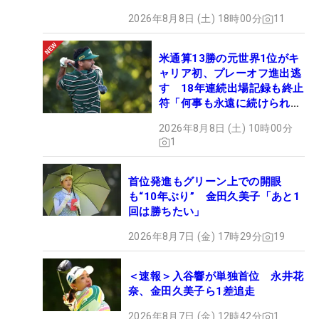
2026年8月8日 (土) 18時00分
11
米通算13勝の元世界1位がキ
ャリア初、プレーオフ進出逃
す 18年連続出場記録も終止
符「何事も永遠に続けられな
い」
2026年8月8日 (土) 10時00分
1
首位発進もグリーン上での開眼
も“10年ぶり” 金田久美子「あと1
回は勝ちたい」
2026年8月7日 (金) 17時29分
19
＜速報＞入谷響が単独首位 永井花
奈、金田久美子ら1差追走
2026年8月7日 (金) 12時42分
1