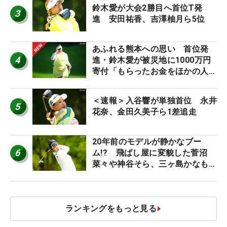
鈴木愛が大会2勝目へ首位T発
3
進 安田祐香、吉澤柚月ら5位
あふれる熊本への思い 首位発
4
進・鈴木愛が被災地に1000万円
寄付「もらったお金をほかの人
に」
＜速報＞入谷響が単独首位 永井
5
花奈、金田久美子ら1差追走
20年前のモデルが静かなブー
6
ム!? 飛ばし屋に変貌した菅沼
菜々や神谷そら、三ヶ島かなも使
う“名器”が人気な理由【ツアープ
ロたちの“飛ばしギア”】
ランキングをもっと見る