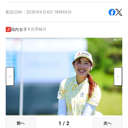
配信日時：
2026年6月4日 18時06分
#
吉澤柚月
国内女子
1
/
2
前へ
次へ