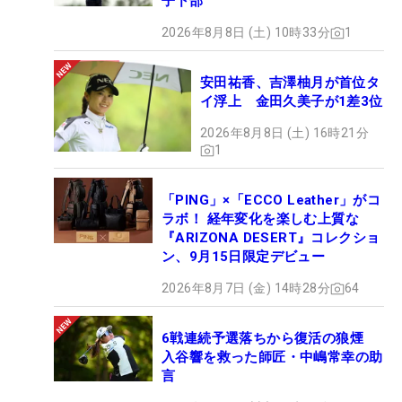
子下部
2026年8月8日 (土) 10時33分
1
安田祐香、吉澤柚月が首位タ
イ浮上 金田久美子が1差3位
2026年8月8日 (土) 16時21分
1
「PING」×「ECCO Leather」がコ
ラボ！ 経年変化を楽しむ上質な
『ARIZONA DESERT』コレクショ
ン、9月15日限定デビュー
2026年8月7日 (金) 14時28分
64
6戦連続予選落ちから復活の狼煙
入谷響を救った師匠・中嶋常幸の助
言