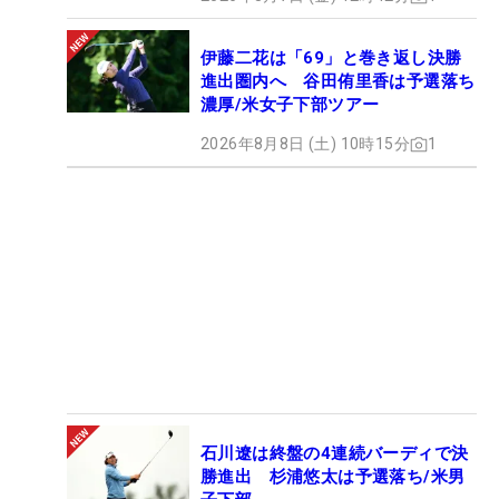
伊藤二花は「69」と巻き返し決勝
進出圏内へ 谷田侑里香は予選落ち
濃厚/米女子下部ツアー
2026年8月8日 (土) 10時15分
1
石川遼は終盤の4連続バーディで決
勝進出 杉浦悠太は予選落ち/米男