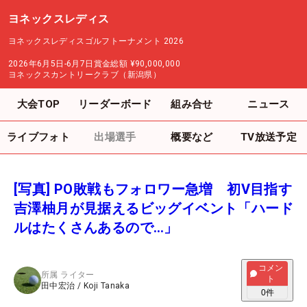
ヨネックスレディス
ヨネックスレディスゴルフトーナメント 2026
2026年6月5日-6月7日
賞金総額
¥90,000,000
ヨネックスカントリークラブ（新潟県）
大会TOP
リーダーボード
組み合せ
ニュース
ライブフォト
出場選手
概要など
TV放送予定
[写真] PO敗戦もフォロワー急増 初V目指す
吉澤柚月が見据えるビッグイベント「ハード
ルはたくさんあるので…」
コメン
所属
ライター
ト
田中宏治
/
Koji Tanaka
0
件