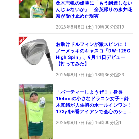
桑木志帆の優勝に「もう到達しない
んじゃないか」 全英帰りの永井花
奈が受け止めた現実
2026年8月8日 (土) 10時30分
19
お助けドルフィンが激スピンに！
ノーメッキのキャスコ『DW-125G
High Spin』、9月11日デビュー
【打ってみた】
2026年8月7日 (金) 18時36分
33
「パーティーしようぜ！」身長
154cmの小さなドラコン女子・鈴
木真緒が人生初のホールインワン！
173yを5番アイアンで会心のショッ
ト
2026年8月7日 (金) 16時00分
1