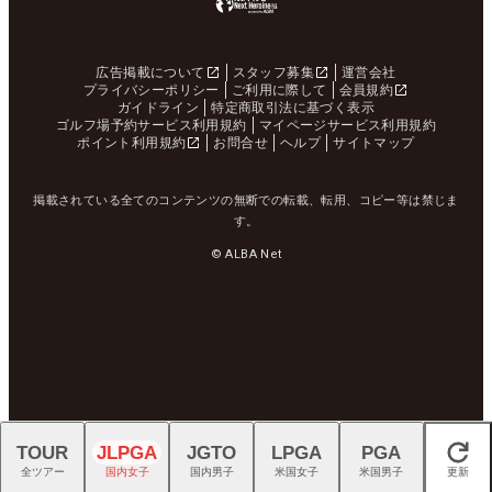
広告掲載について
スタッフ募集
運営会社
プライバシーポリシー
ご利用に際して
会員規約
ガイドライン
特定商取引法に基づく表示
ゴルフ場予約サービス利用規約
マイページサービス利用規約
ポイント利用規約
お問合せ
ヘルプ
サイトマップ
掲載されている全てのコンテンツの無断での転載、転用、コピー等は禁じま
す。
© ALBA Net
TOUR
JLPGA
JGTO
LPGA
PGA
閉じる
全ツアー
国内女子
国内男子
米国女子
米国男子
更新