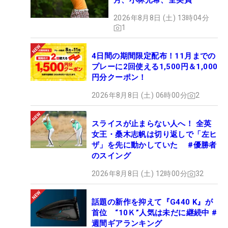
月、小林光希、全美貞
2026年8月8日 (土) 13時04分
1
4日間の期間限定配布！11月までの
プレーに2回使える1,500円＆1,000
円分クーポン！
2026年8月8日 (土) 06時00分
2
スライスが止まらない人へ！ 全英
女王・桑木志帆は切り返しで「左ヒ
ザ」を先に動かしていた #優勝者
のスイング
2026年8月8日 (土) 12時00分
32
話題の新作を抑えて『G440 K』が
首位 “10Ｋ”人気は未だに継続中 #
週間ギアランキング