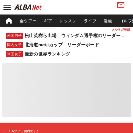
全ツアー
ギア
レッスン
ライフ
漫画
ゴルフ
メルマガ登録
松山英樹ら出場 ウィンダム選手権のリーダーボード
米国男子
北海道meijiカップ リーダーボード
国内女子
最新の世界ランキング
米国女子
JLPGAツアー
国内女子