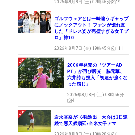
2026年8月8日 (土) 07時45分
19
ゴルフウェアとは一味違うギャップ
にノックアウト！ ファンが惚れ直
した「ドレス姿が完璧すぎる女子プ
ロ」神10
2026年8月7日 (金) 19時45分
111
2006年発売の『ツアーAD
PT』が再び脚光 脇元華、
穴井詩も投入「初速が強くな
った感じ」
2026年8月8日 (土) 08時56分
4
岩永杏奈が16強進出 大会は3日連
続で悪天候順延/全米女子アマ
2026年8月8日 (土) 10時20分
1