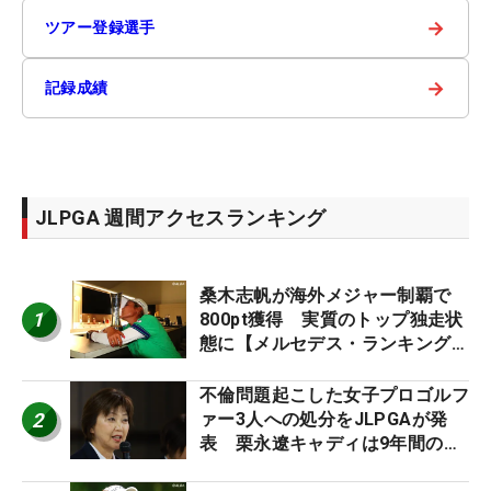
→
ツアー登録選手
→
記録成績
JLPGA 週間アクセスランキング
桑木志帆が海外メジャー制覇で
1
800pt獲得 実質のトップ独走状
態に【メルセデス・ランキング番
外編】
不倫問題起こした女子プロゴルフ
2
ァー3人への処分をJLPGAが発
表 栗永遼キャディは9年間の立
ち入り禁止