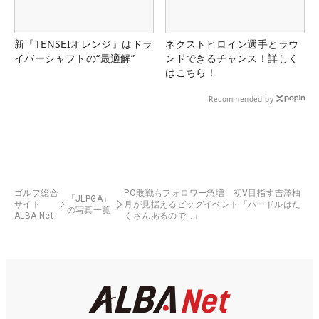
新『TENSEIオレンジ』はドラ
ネクストヒロイン選手とラウ
イバーシャフトの“最適解”
ンドできるチャンス！詳しく
はこちら！
Recommended by
ゴルフ総合
PO敗戦もフォロワー急増 初V目指す吉澤柚
「JLPGA」
サイト
月が見据えるビッグイベント「ハードルはた
の写真一覧
ALBA Net
くさんあるので…」