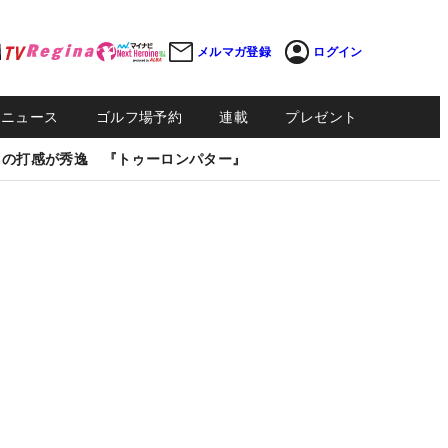
メルマガ登録
ログイン
Sニュース
ゴルフ場予約
連載
プレゼント
しの打感が秀逸 『トゥーロンパター』