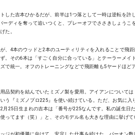
トした吉本ひかるだが、前半は1つ落として一時は逆転を許
バーディを奪って追いつくと、プレーオフでささきしょうこ
挙げた。
が、4本のウッドと2本のユーティリティを入れることで飛距
ず。その6本は「すごく自分に合っている」とテーラーメイ
ズで統一。オフのトレーニングなどで飛距離も5ヤードほど
前用品契約を結んでいたミズノ製を愛用。アイアンについては
いう『ミズノプロ225』を使い続けている。ただ、お気に入
2月25日生まれの吉本は「番号が225なんです。私の誕生日
て使ってます（笑）」と、そのモデル名も大きな理由に挙げて
ッジが初優勝に向けて、安定した仕事を続けた。パーオン数は