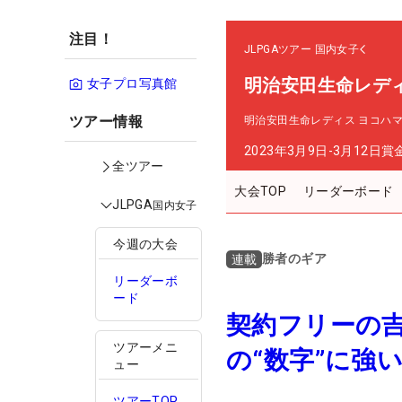
注目！
JLPGAツアー
国内女子
明治安田生命レデ
女子プロ写真館
ツアー情報
明治安田生命レディス ヨコハ
2023年3月9日-3月12日
賞
全ツアー
大会TOP
リーダーボード
JLPGA
国内女子
今週の大会
勝者のギア
連載
リーダーボ
ード
契約フリーの
ツアーメニ
の“数字”に強
ュー
ツアーTOP