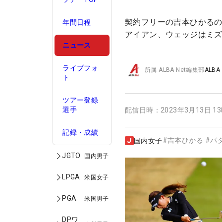
契約フリーの吉本ひかるの
年間日程
アイアン、ウェッジはミ
ニュース
ライブフォ
所属
ALBA Net編集部
ALBA
ト
ツアー登録
選手
配信日時：
2023年3月13日 1
記録・成績
#
吉本ひかる
#
パ
国内女子
JGTO
国内男子
LPGA
米国女子
PGA
米国男子
DPワ