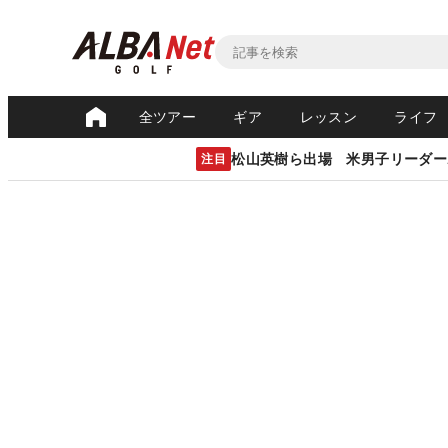
全ツアー
ギア
レッスン
ライフ
松山英樹ら出場 米男子リーダー
注目