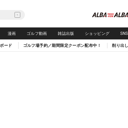
漫画
ゴルフ動画
雑誌出版
ショッピング
SN
ボード
ゴルフ場予約／期間限定クーポン配布中！
削り出