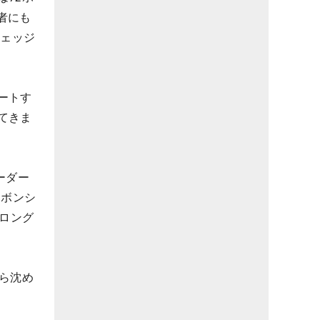
者にも
ウェッジ
ートす
てきま
ーダー
ーボンシ
たロング
ら沈め