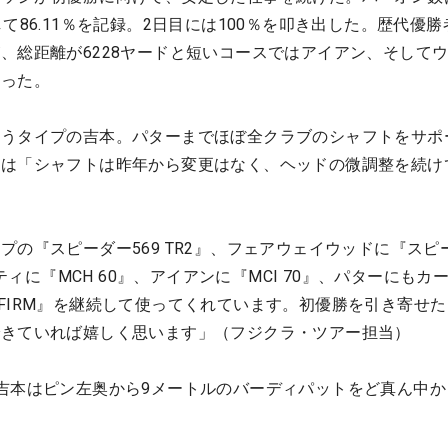
て86.11％を記録。2日目には100％を叩き出した。歴代優勝
、総距離が6228ヤードと短いコースではアイアン、そして
握った。
使うタイプの吉本。パターまでほぼ全クラブのシャフトをサポ
者は「シャフトは昨年から変更はなく、ヘッドの微調整を続け
プの『スピーダー569 TR2』、フェアウェイウッドに『スピ
リティに『MCH 60』、アイアンに『MCI 70』、パターにもカ
R X-FIRM』を継続して使ってくれています。初優勝を引き寄せ
できていれば嬉しく思います」（フジクラ・ツアー担当）
吉本はピン左奥から9メートルのバーディパットをど真ん中か