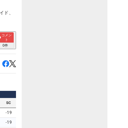
イド、
コメン
ト
0
件
SC
-19
-19