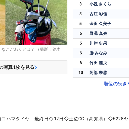
3
小祝 さくら
3
古江 彩佳
5
金田 久美子
6
野澤 真央
6
川岸 史果
外なこだわりとは？ （撮影：鈴木
6
勝 みなみ
6
竹田 麗央
の写真
1
枚を見る
10
阿部 未悠
順位の続き
コハマタイヤ 最終日◇12日◇土佐CC（高知県）◇6228