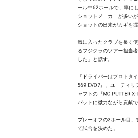
ール中62ホールで、率にし
ショットメーカーが多いが
ショットの出来がカギを
気に入ったクラブを長く
るフジクラのツアー担当
した」と話す。
「ドライバーはプロトタイ
569 EVO7』、ユーティ
ャフトの『MC PUTTE
パットに微力ながら貢献
プレーオフの2ホール目、
て試合を決めた。