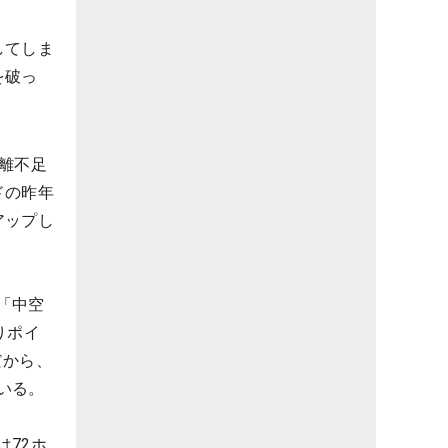
してしま
を破っ
離不足
ドの昨年
アップし
「中空
りポイ
だから、
いる。
72ホ