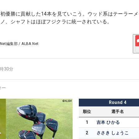
初優勝に貢献した14本を見ていこう。ウッド系はテーラーメ
ズノ、シャフトはほぼフジクラに統一されている。
 Net編集部
/
ALBA Net
3時30分
ター
Round
4
順位
選手名
1
吉本 ひかる
2
ささき しょうこ