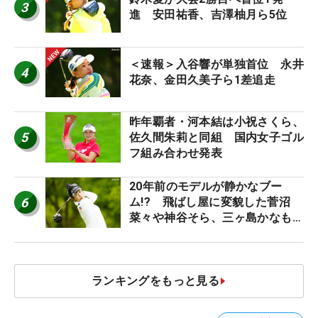
3
進 安田祐香、吉澤柚月ら5位
＜速報＞入谷響が単独首位 永井
4
花奈、金田久美子ら1差追走
昨年覇者・河本結は小祝さくら、
5
佐久間朱莉と同組 国内女子ゴル
フ組み合わせ発表
20年前のモデルが静かなブー
6
ム!? 飛ばし屋に変貌した菅沼
菜々や神谷そら、三ヶ島かなも使
う“名器”が人気な理由【ツアープ
ロたちの“飛ばしギア”】
ランキングをもっと見る