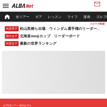
全ツアー
ギア
レッスン
ライフ
漫画
ゴルフ
メルマガ登録
松山英樹ら出場 ウィンダム選手権のリーダーボード
米国男子
北海道meijiカップ リーダーボード
国内女子
最新の世界ランキング
米国女子
JLPGAツアー
国内女子