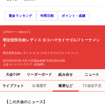
賞金ランキング
年間日程
ポイント・成績
JLPGAツアー
国内女子
明治安田生命レディス ヨコハマタイヤゴルフトーナメン
ト
明治安田生命レディス ヨコハマタイヤゴルフトーナメント
2023年3月9日-3月12日
賞金総額
¥100,000,000
土佐カントリークラブ（高知県）
大会TOP
リーダーボード
組み合せ
ニュース
ライブフォト
出場選手
概要など
TV放送予定
【この大会のニュース】