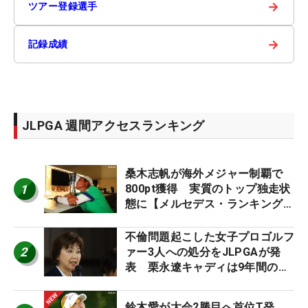
→
ツアー登録選手
→
記録成績
JLPGA 週間アクセスランキング
桑木志帆が海外メジャー制覇で
1
800pt獲得 実質のトップ独走状
態に【メルセデス・ランキング番
外編】
不倫問題起こした女子プロゴルフ
2
ァー3人への処分をJLPGAが発
表 栗永遼キャディは9年間の立
ち入り禁止
鈴木愛が大会2勝目へ首位T発