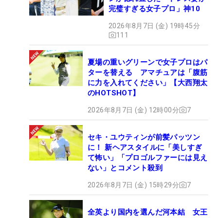
完璧すぎる女子プロ」神10
2026年8月7日 (金) 19時45分
111
夏場の重いグリーンで女子プロはパ
ターを替える アマチュアは「腹筋
に力を入れてください」【大西翔太
のHOTSHOT】
2026年8月7日 (金) 12時00分
7
セキ・ユウティンが前髪パッツン
に！ 新ヘアスタイルに「美しすぎ
て怖い」「プロゴルファーには見え
ない」とコメント殺到
2026年8月7日 (金) 15時29分
7
全英より国内を選んだ河本結 女王