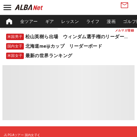
全ツアー
ギア
レッスン
ライフ
漫画
ゴルフ
メルマガ登録
松山英樹ら出場 ウィンダム選手権のリーダーボード
米国男子
北海道meijiカップ リーダーボード
国内女子
最新の世界ランキング
米国女子
JLPGAツアー
国内女子