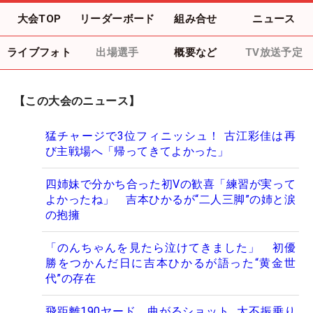
大会TOP
リーダーボード
組み合せ
ニュース
ライブフォト
出場選手
概要など
TV放送予定
【この大会のニュース】
猛チャージで3位フィニッシュ！ 古江彩佳は再
び主戦場へ「帰ってきてよかった」
四姉妹で分かち合った初Vの歓喜「練習が実って
よかったね」 吉本ひかるが“二人三脚”の姉と涙
の抱擁
「のんちゃんを見たら泣けてきました」 初優
勝をつかんだ日に吉本ひかるが語った“黄金世
代”の存在
飛距離190ヤード、曲がるショット…大不振乗り