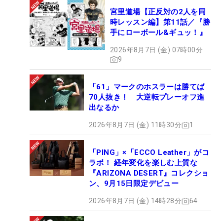
宮里道場【正反対の2人を同
時レッスン編】第11話／『勝
手にローボール&ギュッ！』
2026年8月7日 (金) 07時00分
9
「61」マークのホスラーは勝てば
70人抜き！ 大逆転プレーオフ進
出なるか
2026年8月7日 (金) 11時30分
1
「PING」×「ECCO Leather」がコ
ラボ！ 経年変化を楽しむ上質な
『ARIZONA DESERT』コレクショ
ン、9月15日限定デビュー
2026年8月7日 (金) 14時28分
64