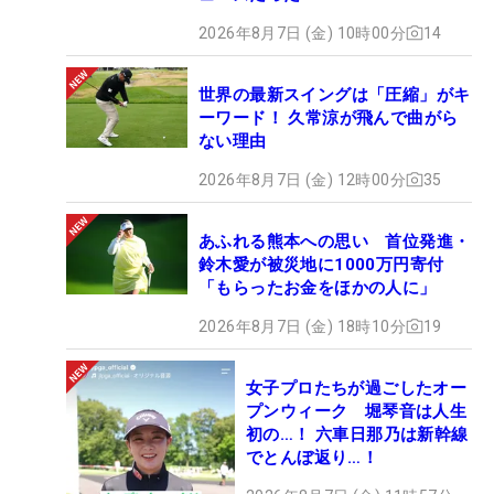
2026年8月7日 (金) 10時00分
14
世界の最新スイングは「圧縮」がキ
ーワード！ 久常涼が飛んで曲がら
ない理由
2026年8月7日 (金) 12時00分
35
あふれる熊本への思い 首位発進・
鈴木愛が被災地に1000万円寄付
「もらったお金をほかの人に」
2026年8月7日 (金) 18時10分
19
女子プロたちが過ごしたオー
プンウィーク 堀琴音は人生
初の…！ 六車日那乃は新幹線
でとんぼ返り…！