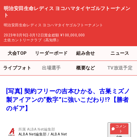
明治安田生命レディス ヨコハマタイヤゴルフトーナメン
ト
明治安田生命レディス ヨコハマタイヤゴルフトーナメント
2023年3月9日-3月12日
賞金総額
¥100,000,000
土佐カントリークラブ（高知県）
大会TOP
リーダーボード
組み合せ
ニュース
ライブフォト
出場選手
概要など
TV放送予定
[写真] 契約フリーの吉本ひかる、古巣ミズノ
製アイアンの“数字”に強いこだわり!?【勝者
のギア】
コメン
所属
ALBA Net編集部
ト
ALBA Net編集部
/
ALBA Net