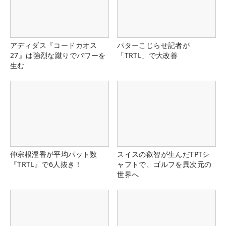
アディダス『コードカオス
パターこじらせ記者が
27』は強烈な蹴りでパワーを
「TRTL」で大改善
生む
仲宗根澄香が平均パット数
スイスの叡智が生んだTPTシ
『TRTL』で6人抜き！
ャフトで、ゴルフを異次元の
世界へ