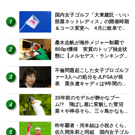
国内女子ゴルフ「大東建託・いい
1
部屋ネットレディス」の開催時期
＆コース変更へ 4月に岐阜で開
催
桑木志帆が海外メジャー制覇で
2
800pt獲得 実質のトップ独走状
態に【メルセデス・ランキング番
外編】
不倫問題起こした女子プロゴルフ
3
ァー3人への処分をJLPGAが発
表 栗永遼キャディは9年間の立
ち入り禁止
20年前のモデルが静かなブー
4
ム!? 飛ばし屋に変貌した菅沼
菜々や神谷そら、三ヶ島かなも使
う“名器”が人気な理由【ツアープ
ロたちの“飛ばしギア”】
昨年覇者・河本結は小祝さくら、
5
佐久間朱莉と同組 国内女子ゴル