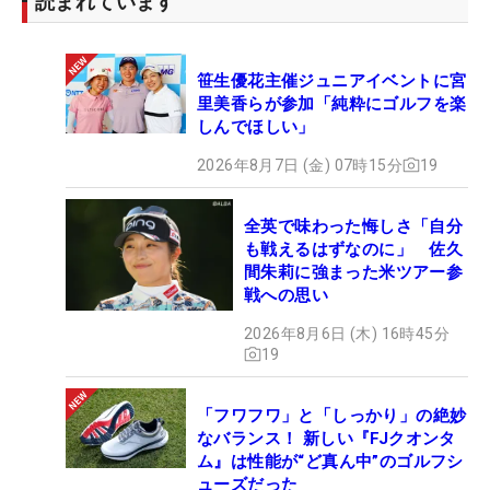
読まれています
笹生優花主催ジュニアイベントに宮
里美香らが参加「純粋にゴルフを楽
しんでほしい」
2026年8月7日 (金) 07時15分
19
全英で味わった悔しさ「自分
も戦えるはずなのに」 佐久
間朱莉に強まった米ツアー参
戦への思い
2026年8月6日 (木) 16時45分
19
「フワフワ」と「しっかり」の絶妙
なバランス！ 新しい『FJクオンタ
ム』は性能が“ど真ん中”のゴルフシ
ューズだった