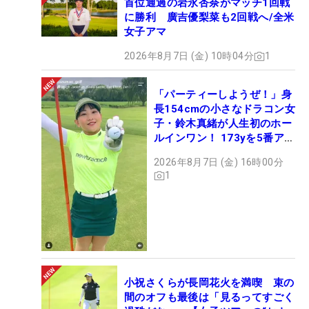
首位通過の岩永杏奈がマッチ1回戦
に勝利 廣吉優梨菜も2回戦へ/全米
女子アマ
2026年8月7日 (金) 10時04分
1
「パーティーしようぜ！」身
長154cmの小さなドラコン女
子・鈴木真緒が人生初のホー
ルインワン！ 173yを5番アイ
アンで会心のショット
2026年8月7日 (金) 16時00分
1
小祝さくらが長岡花火を満喫 束の
間のオフも最後は「見るってすごく