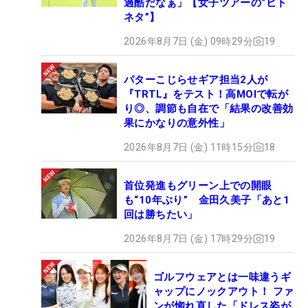
過酷だなぁ」【女子ツアーの“ヒト
ネタ”】
2026年8月7日 (金) 09時29分
19
パターこじらせギア担当2人が
『TRTL』をテスト！高MOIで転が
り◎、調節も自在で「結果の改善効
果にかなりの意外性」
2026年8月7日 (金) 11時15分
18
首位発進もグリーン上での開眼
も“10年ぶり” 金田久美子「あと1
回は勝ちたい」
2026年8月7日 (金) 17時29分
19
ゴルフウェアとは一味違うギ
ャップにノックアウト！ ファ
ンが惚れ直した「ドレス姿が