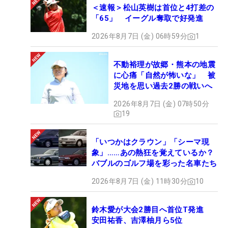
＜速報＞松山英樹は首位と4打差の
「65」 イーグル奪取で好発進
2026年8月7日 (金) 06時59分
1
不動裕理が故郷・熊本の地震
に心痛「自然が怖いな」 被
災地を思い過去2勝の戦いへ
2026年8月7日 (金) 07時50分
19
「いつかはクラウン」「シーマ現
象」……あの熱狂を覚えているか？
バブルのゴルフ場を彩った名車たち
2026年8月7日 (金) 11時30分
10
鈴木愛が大会2勝目へ首位T発進
安田祐香、吉澤柚月ら5位