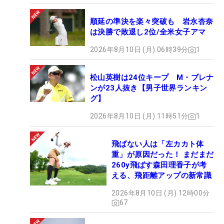
順延の準決を楽々突破も 岩永杏奈
は決勝で敗退し2位/全米女子アマ
2026年8月10日 (月) 06時39分
1
松山英樹は24位キープ M・ブレナ
ンが23人抜き【男子世界ランキン
グ】
2026年8月10日 (月) 11時51分
1
飛ばない人は「左カカト体
重」が原因だった！ まだまだ
260y飛ばす森田理香子が考
える、飛距離アップの新常識
2026年8月10日 (月) 12時00分
67