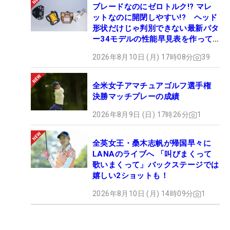
ブレードなのにゼロトルク!? マレ
ットなのに開閉しやすい!? ヘッド
形状だけじゃ判別できない最新パタ
ー34モデルの性能早見表を作って
みた #ギアカタログ2026
2026年8月10日 (月) 17時08分
39
全米女子アマチュアゴルフ選手権
決勝マッチプレーの成績
2026年8月9日 (日) 17時26分
1
全英女王・桑木志帆が帰国早々に
LANAのライブへ 「叫びまくって
歌いまくって」バックステージでは
嬉しい2ショットも！
2026年8月10日 (月) 14時09分
1