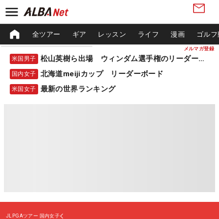
全ツアー
ギア
レッスン
ライフ
漫画
ゴルフ
メルマガ登録
松山英樹ら出場 ウィンダム選手権のリーダーボード
米国男子
北海道meijiカップ リーダーボード
国内女子
最新の世界ランキング
米国女子
JLPGAツアー
国内女子