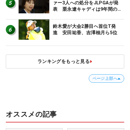
5
ァー3人への処分をJLPGAが発
表 栗永遼キャディは9年間の立
ち入り禁止
鈴木愛が大会2勝目へ首位T発
6
進 安田祐香、吉澤柚月ら5位
ランキングをもっと見る
ページ上部へ
オススメの記事