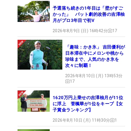
予選落ち続きの1年目は「壁がすご
かった」 パット劇的改善の吉澤柚
月がプロ3年目で初V
2026年8月9日 (日) 16時42分
17
「趣味：かき氷」 吉田優利が
日本滞在中にメロンや桃から
珍味まで、人気のかき氷を
次々に制覇！
2026年8月10日 (月) 13時53分
17
1620万円上乗せの吉澤柚月が11位
に浮上 菅楓華が1位をキープ【女
子賞金ランキング】
2026年8月10日 (月) 11時30分
1