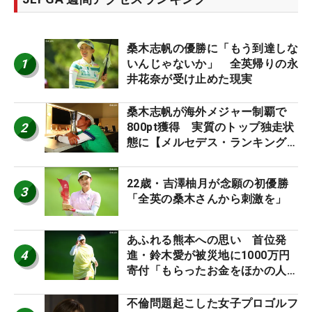
桑木志帆の優勝に「もう到達しな
1
いんじゃないか」 全英帰りの永
井花奈が受け止めた現実
桑木志帆が海外メジャー制覇で
2
800pt獲得 実質のトップ独走状
態に【メルセデス・ランキング番
外編】
22歳・吉澤柚月が念願の初優勝
3
「全英の桑木さんから刺激を」
あふれる熊本への思い 首位発
4
進・鈴木愛が被災地に1000万円
寄付「もらったお金をほかの人
に」
不倫問題起こした女子プロゴルフ