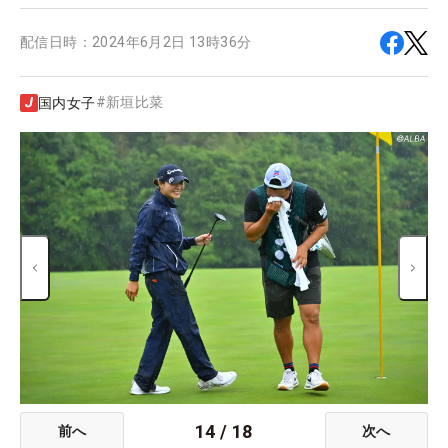
配信日時：
2024年6月2日 13時36分
#
新垣比菜
国内女子
14
/
18
前へ
次へ