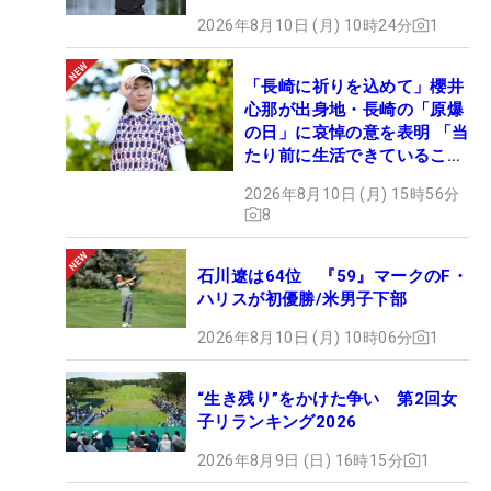
2026年8月10日 (月) 10時24分
1
「長崎に祈りを込めて」櫻井
心那が出身地・長崎の「原爆
の日」に哀悼の意を表明 「当
たり前に生活できていること
に感謝」
2026年8月10日 (月) 15時56分
8
石川遼は64位 『59』マークのF・
ハリスが初優勝/米男子下部
2026年8月10日 (月) 10時06分
1
“生き残り”をかけた争い 第2回女
子リランキング2026
2026年8月9日 (日) 16時15分
1