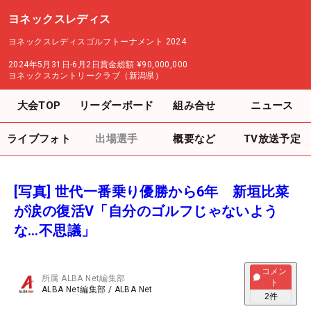
ヨネックスレディス
ヨネックスレディスゴルフトーナメント 2024
2024年5月31日-6月2日
賞金総額
¥90,000,000
ヨネックスカントリークラブ（新潟県）
大会TOP
リーダーボード
組み合せ
ニュース
ライブフォト
出場選手
概要など
TV放送予定
[写真] 世代一番乗り優勝から6年 新垣比菜
が涙の復活V「自分のゴルフじゃないよう
な…不思議」
コメン
所属
ALBA Net編集部
ト
ALBA Net編集部
/
ALBA Net
2
件