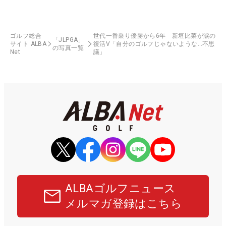
ゴルフ総合
世代一番乗り優勝から6年 新垣比菜が涙の
「JLPGA」
サイト ALBA
復活V「自分のゴルフじゃないような…不思
の写真一覧
Net
議」
ALBAゴルフニュース
メルマガ登録はこちら