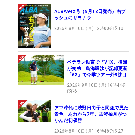
ALBA942号（8月12日発売）右プ
ッシュにサヨナラ
2026年8月10日 (月) 12時00分
10
ベテラン助言で『V1X』復帰
が奏功 鳥海颯汰が記録更新
「63」で今季ツアー外3勝目
2026年8月10日 (月) 16時44分
76
アマ時代に渋野日向子と同組で見た
景色 あれから7年、吉澤柚月がつ
かんだ初優勝
2026年8月10日 (月) 16時48分
27