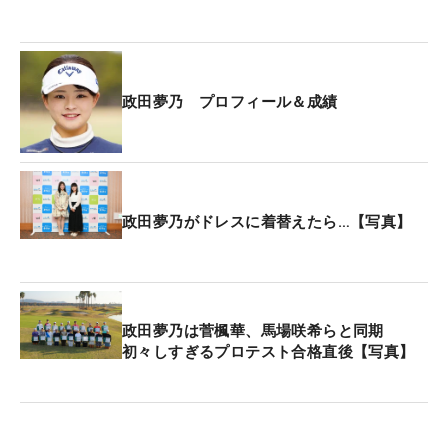
政田夢乃 プロフィール＆成績
政田夢乃がドレスに着替えたら…【写真】
政田夢乃は菅楓華、馬場咲希らと同期
初々しすぎるプロテスト合格直後【写真】