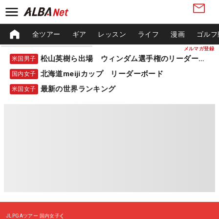
全ツアー
ギア
レッスン
ライフ
漫画
ゴルフ
メルマガ登録
松山英樹ら出場 ウィンダム選手権のリーダーボード
米国男子
北海道meijiカップ リーダーボード
国内女子
最新の世界ランキング
米国女子
JLPGAツアー
国内女子