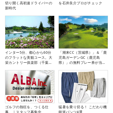
切り開く高初速ドライバーの
を石井良介プロがチェック
新時代
インター5分、都心から60分
「潮来CC（茨城県）」＆「鹿
のフラットな美観コース。大
児島ガーデンGC（鹿児島
栄カントリー俱楽部（千葉
県）」の無料プレー券が当た
県）
る！！
ゴルフの熱狂を、つくる仕
猛暑を乗り切る！ こだわり機
事。｜スタッフ募集中
能派パンツ4選