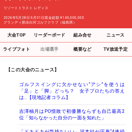
リゾートトラスト レディス
2026年5月28日-5月31日
賞金総額
¥140,000,000
グランディ那須白河ゴルフクラブ（福島県）
大会TOP
リーダーボード
組み合せ
ニュース
ライブフォト
出場選手
概要など
TV放送予定
【この大会のニュース】
ゴルフスイングに欠かせない“アシ”を使うは
「足」と「脚」どっち？ 女子プロたちの答え
は…【現地記者コラム】
吉澤柚月はPO惜敗で初優勝ならずも自己最高2
位「知らなかった自分の一面を知れた」
「ドキドキが気持ちいい」河本結が圧巻“4連続