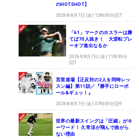
のHOTSHOT】
2026年8月7日 (金) 12時00分
7
「61」マークのホスラーは勝
てば70人抜き！ 大逆転プレ
ーオフ進出なるか
2026年8月7日 (金) 11時30分
1
宮里道場【正反対の2人を同時レッ
スン編】第11話／『勝手にローボ
ール&ギュッ！』
2026年8月7日 (金) 07時00分
9
世界の最新スイングは「圧縮」がキ
ーワード！ 久常涼が飛んで曲がら
ない理由