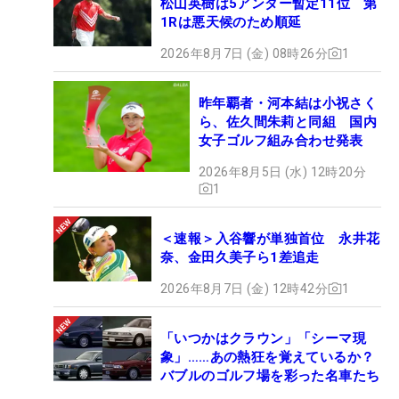
松山英樹は5アンダー暫定11位 第
1Rは悪天候のため順延
2026年8月7日 (金) 08時26分
1
昨年覇者・河本結は小祝さく
ら、佐久間朱莉と同組 国内
女子ゴルフ組み合わせ発表
2026年8月5日 (水) 12時20分
1
＜速報＞入谷響が単独首位 永井花
奈、金田久美子ら1差追走
2026年8月7日 (金) 12時42分
1
「いつかはクラウン」「シーマ現
象」……あの熱狂を覚えているか？
バブルのゴルフ場を彩った名車たち