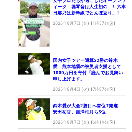
女子プロたちが過ごしたオープンウ
ィーク 堀琴音は人生初の…！ 六車
日那乃は新幹線でとんぼ返り…！
2026年8月7日 (金) 11時57分
1
国内女子ツアー通算22勝の鈴木
愛 熊本地震の被災者支援として
1000万円を寄付「謹んでお見舞い
申し上げます」
2026年8月4日 (火) 17時07分
1
鈴木愛が大会2勝目へ首位T発進
安田祐香、吉澤柚月ら5位
2026年8月7日 (金) 16時14分
1