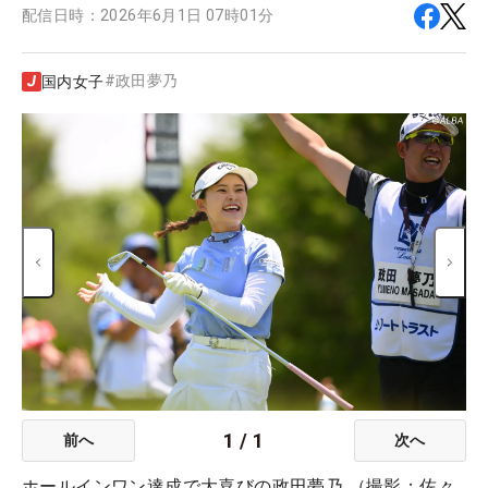
配信日時：
2026年6月1日 07時01分
#
政田夢乃
国内女子
1
/
1
前へ
次へ
ホールインワン達成で大喜びの政田夢乃 （撮影：佐々