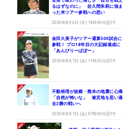
全英で味わった悔しさ「自分も戦え
るはずなのに」 佐久間朱莉に強ま
った米ツアー参戦への思い
2026年8月6日 (木) 16時45分
19
金田久美子がツアー通算500試合に
参戦！ プロ18年目の大記録達成に
「あんびりーばぼー」
2026年8月7日 (金) 11時25分
19
不動裕理が故郷・熊本の地震に心痛
「自然が怖いな」 被災地を思い過
去2勝の戦いへ
2026年8月7日 (金) 07時50分
19