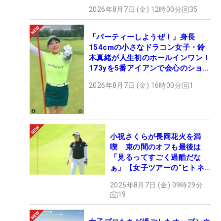
2026年8月7日 (金) 12時00分
35
「パーティーしようぜ！」身長
154cmの小さなドラコン女子・鈴
木真緒が人生初のホールインワン！
173yを5番アイアンで会心のショッ
ト
2026年8月7日 (金) 16時00分
1
小祝さくらが長岡花火を満
喫 束の間のオフも最後は
「見るってすごく過酷だな
ぁ」【女子ツアーの“ヒトネ
タ”】
2026年8月7日 (金) 09時29分
19