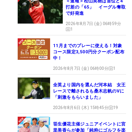
＜速報＞松山英樹は首位と4
打差の「65」 イーグル奪取
で好発進
2026年8月7日 (金) 06時59分
1
11月までのプレーに使える！対象
コース限定3,500円分クーポン配布
中！
2026年8月7日 (金) 06時00分
1
全英より国内を選んだ河本結 女王
レースで離されるも桑木志帆のVに
「刺激をもらいました」
2026年8月6日 (木) 15時45分
19
笹生優花主催ジュニアイベントに宮
里美香らが参加「純粋にゴルフを楽