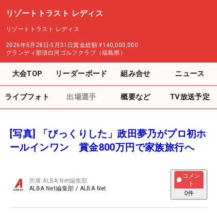
リゾートトラスト レディス
リゾートトラスト レディス
2026年5月28日-5月31日
賞金総額
¥140,000,000
グランディ那須白河ゴルフクラブ（福島県）
大会TOP
リーダーボード
組み合せ
ニュース
ライブフォト
出場選手
概要など
TV放送予定
[写真] 「びっくりした」政田夢乃がプロ初ホ
ールインワン 賞金800万円で家族旅行へ
コメン
所属
ALBA Net編集部
ト
ALBA Net編集部
/
ALBA Net
0
件