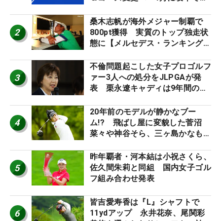
催
桑木志帆が海外メジャー制覇で
2
800pt獲得 実質のトップ独走状
態に【メルセデス・ランキング番
外編】
不倫問題起こした女子プロゴルフ
3
ァー3人への処分をJLPGAが発
表 栗永遼キャディは9年間の立
ち入り禁止
20年前のモデルが静かなブー
4
ム!? 飛ばし屋に変貌した菅沼
菜々や神谷そら、三ヶ島かなも使
う“名器”が人気な理由【ツアープ
ロたちの“飛ばしギア”】
昨年覇者・河本結は小祝さくら、
5
佐久間朱莉と同組 国内女子ゴル
フ組み合わせ発表
皆吉愛寿香は『L』シャフトで
6
11ydアップ 永井花奈、尾関彩