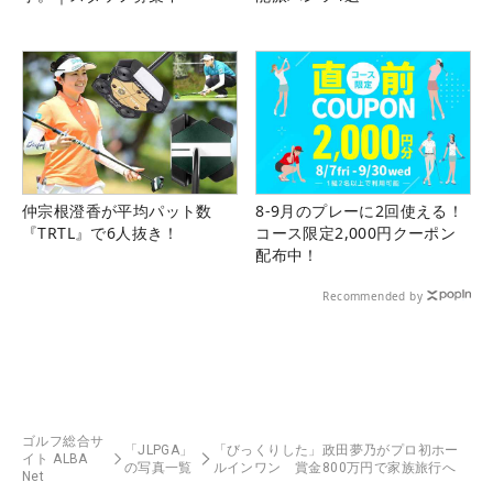
仲宗根澄香が平均パット数
8-9月のプレーに2回使える！
『TRTL』で6人抜き！
コース限定2,000円クーポン
配布中！
Recommended by
ゴルフ総合サ
「JLPGA」
「びっくりした」政田夢乃がプロ初ホー
イト ALBA
の写真一覧
ルインワン 賞金800万円で家族旅行へ
Net