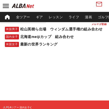
全ツアー
ギア
レッスン
ライフ
漫画
ゴルフ
メルマガ登録
松山英樹ら出場 ウィンダム選手権の組み合わせ
米国男子
北海道meijiカップ 組み合わせ
国内女子
最新の世界ランキング
米国女子
JLPGAツアー
国内女子