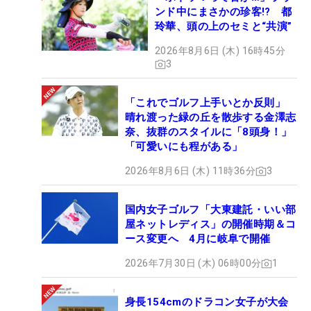
ンド中にまさかの珍客!? 都
玲華、頭の上のセミと“共演”
2026年8月6日 (木) 16時45分
3
「これでゴルフ上手いとか反則」
晴れ渡った緑の丘を散歩する金澤志
奈、抜群のスタイルに「8頭身！」
「可愛いにも程がある」
2026年8月6日 (木) 11時36分
3
国内女子ゴルフ「大東建託・いい部
屋ネットレディス」の開催時期＆コ
ース変更へ 4月に岐阜で開催
2026年7月30日 (木) 06時00分
1
身長154cmのドラコン女子が大会