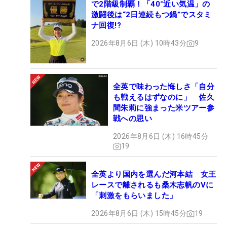
で2階級制覇！「40°近い気温」の
激闘後は“2日連続もつ鍋”でスタミ
ナ回復!?
2026年8月6日 (木) 10時43分
9
全英で味わった悔しさ「自分
も戦えるはずなのに」 佐久
間朱莉に強まった米ツアー参
戦への思い
2026年8月6日 (木) 16時45分
19
全英より国内を選んだ河本結 女王
レースで離されるも桑木志帆のVに
「刺激をもらいました」
2026年8月6日 (木) 15時45分
19