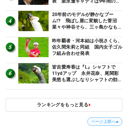
表 栗永遼キャディは9年間の立
ち入り禁止
20年前のモデルが静かなブー
4
ム!? 飛ばし屋に変貌した菅沼
菜々や神谷そら、三ヶ島かなも使
う“名器”が人気な理由【ツアープ
ロたちの“飛ばしギア”】
昨年覇者・河本結は小祝さくら、
5
佐久間朱莉と同組 国内女子ゴル
フ組み合わせ発表
皆吉愛寿香は『L』シャフトで
6
11ydアップ 永井花奈、尾関彩
美悠も選ぶしなりシャフトの効果
【ツアープロたちの“飛ばしギ
ア”】
ランキングをもっと見る
ページ上部へ