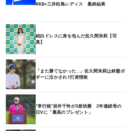
RKB×三井松島レディス 最終結果
純白ドレスに身を包んだ佐久間朱莉【写
真】
「また勝てなかった…」佐久間朱莉は終盤ボ
ギーに泣かされ1打差惜敗
“孝行娘”岩井千怜が3差快勝 2年連続母の
日Vに「最高のプレゼント」