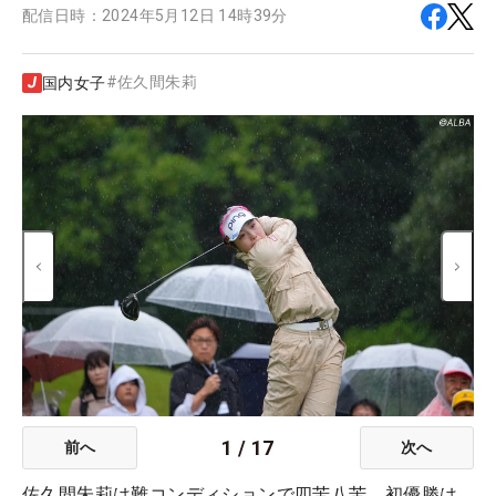
配信日時：
2024年5月12日 14時39分
#
佐久間朱莉
国内女子
1
/
17
前へ
次へ
佐久間朱莉は難コンディションで四苦八苦。初優勝は