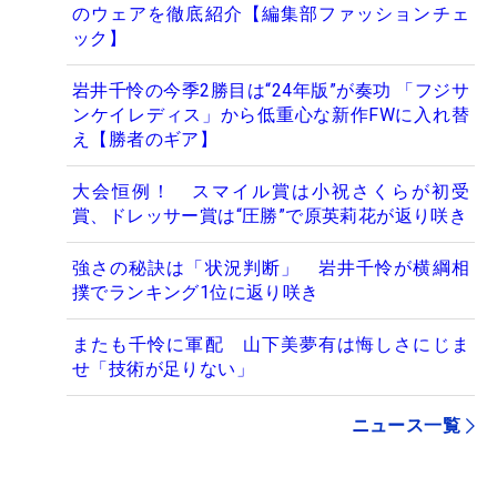
のウェアを徹底紹介【編集部ファッションチェ
ック】
岩井千怜の今季2勝目は“24年版”が奏功 「フジサ
ンケイレディス」から低重心な新作FWに入れ替
え【勝者のギア】
大会恒例！ スマイル賞は小祝さくらが初受
賞、ドレッサー賞は“圧勝”で原英莉花が返り咲き
強さの秘訣は「状況判断」 岩井千怜が横綱相
撲でランキング1位に返り咲き
またも千怜に軍配 山下美夢有は悔しさにじま
せ「技術が足りない」
ニュース一覧