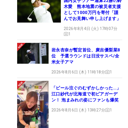
国内女子ツアー通算22勝の鈴
木愛 熊本地震の被災者支援
として1000万円を寄付「謹
んでお見舞い申し上げます」
2026年8月4日 (火) 17時07分
1
岩永杏奈が暫定首位、廣吉優梨菜8
位 予選ラウンドは日没サスペ/全
米女子アマ
2026年8月6日 (木) 11時18分
1
「ビール注ぐのむずかしかった…」
江口紗代が北海道で初ビアガーデ
ン！ 泡まみれの姿にファンも爆笑
2026年8月6日 (木) 13時27分
1