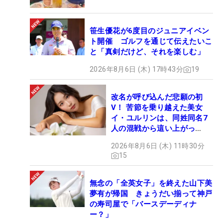
笹生優花が6度目のジュニアイベン
ト開催 ゴルフを通じて伝えたいこ
と「真剣だけど、それを楽しむ」
2026年8月6日 (木) 17時43分
19
改名が呼び込んだ悲願の初
V！ 苦節を乗り越えた美女
イ・ユルリンは、同姓同名7
人の混戦から這い上がっ
た“新星ヒロイン”
2026年8月6日 (木) 11時30分
15
無念の「全英女子」を終えた山下美
夢有が帰国 きょうだい揃って神戸
の寿司屋で「バースデーディナ
ー？」