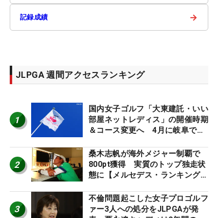
→
記録成績
JLPGA 週間アクセスランキング
国内女子ゴルフ「大東建託・いい
1
部屋ネットレディス」の開催時期
＆コース変更へ 4月に岐阜で開
催
桑木志帆が海外メジャー制覇で
2
800pt獲得 実質のトップ独走状
態に【メルセデス・ランキング番
外編】
不倫問題起こした女子プロゴルフ
3
ァー3人への処分をJLPGAが発