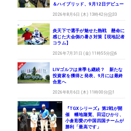
＆ハイブリッド、9月12日デビュー
2026年8月6日 (木) 13時42分
33
炎天下で選手が魅せた熱戦 懸命に
感じた大会側の暑さ対策【現地記者
コラム】
2026年7月31日 (金) 11時55分
6
LIVゴルフは来季も継続？ 新たな
投資家を獲得と発表、9月には最終
合意へ
2026年8月6日 (木) 11時00分
1
『TGXシリーズ』第2戦が開
催 幡地隆寛、田辺ひかり、
小倉彩愛の中国四国チームが
勝利「最高です」