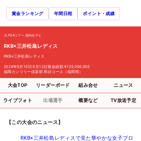
賞金ランキング
年間日程
ポイント・成績
JLPGAツアー
国内女子
RKB×三井松島レディス
RKB×三井松島レディス
2024年5月10日-5月12日
賞金総額
¥120,000,000
福岡カンツリー倶楽部 和白コース（福岡県）
大会TOP
リーダーボード
組み合せ
ニュース
ライブフォト
出場選手
概要など
TV放送予定
【この大会のニュース】
RKB×三井松島レディスで見た華やかな女子プロ