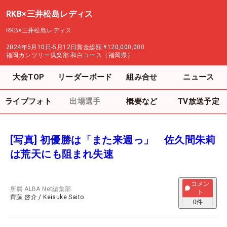
RKB×三井松島レディス
RKB×三井松島レディス
2024年5月10日-5月12日
賞金総額
¥120,000,000
福岡カンツリー倶楽部 和白コース（福岡県）
大会TOP
リーダーボード
組み合せ
ニュース
ライブフォト
出場選手
概要など
TV放送予定
[写真] 初優勝は「また来週っ」 佐久間朱莉
は荒天にも阻まれ失速
コメン
所属
ALBA Net編集部
ト
齊藤 啓介
/
Keisuke Saito
0
件