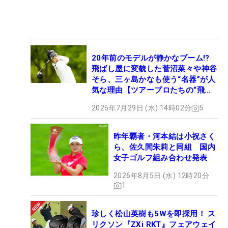
20年前のモデルが静かなブーム!?
飛ばし屋に変貌した菅沼菜々や神谷
そら、三ヶ島かなも使う“名器”が人
気な理由【ツアープロたちの“飛ば
しギア”】
2026年7月29日 (水) 14時02分
5
昨年覇者・河本結は小祝さく
ら、佐久間朱莉と同組 国内
女子ゴルフ組み合わせ発表
2026年8月5日 (水) 12時20分
1
珍しく松山英樹も5Wを即採用！ ス
リクソン『ZXi RKT』フェアウェイ