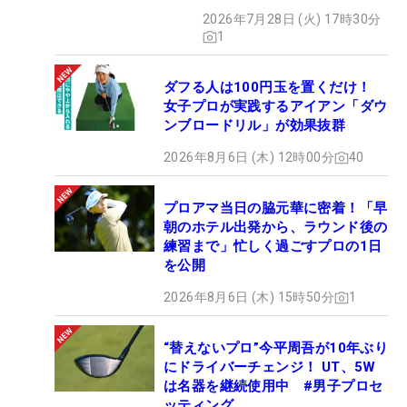
2026年7月28日 (火) 17時30分
1
ダフる人は100円玉を置くだけ！
女子プロが実践するアイアン「ダウ
ンブロードリル」が効果抜群
2026年8月6日 (木) 12時00分
40
プロアマ当日の脇元華に密着！「早
朝のホテル出発から、ラウンド後の
練習まで」忙しく過ごすプロの1日
を公開
2026年8月6日 (木) 15時50分
1
“替えないプロ”今平周吾が10年ぶり
にドライバーチェンジ！ UT、5W
は名器を継続使用中 #男子プロセ
ッティング