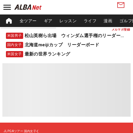
全ツアー
ギア
レッスン
ライフ
漫画
ゴルフ
メルマガ登録
松山英樹ら出場 ウィンダム選手権のリーダーボード
米国男子
北海道meijiカップ リーダーボード
国内女子
最新の世界ランキング
米国女子
JLPGAツアー
国内女子