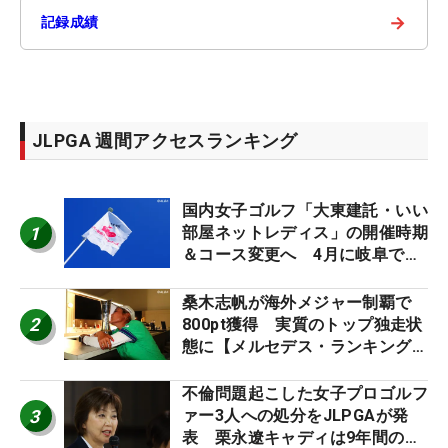
→
記録成績
JLPGA 週間アクセスランキング
国内女子ゴルフ「大東建託・いい
1
部屋ネットレディス」の開催時期
＆コース変更へ 4月に岐阜で開
催
桑木志帆が海外メジャー制覇で
2
800pt獲得 実質のトップ独走状
態に【メルセデス・ランキング番
外編】
不倫問題起こした女子プロゴルフ
3
ァー3人への処分をJLPGAが発
表 栗永遼キャディは9年間の立