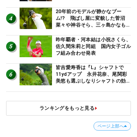
ち入り禁止
20年前のモデルが静かなブー
4
ム!? 飛ばし屋に変貌した菅沼
菜々や神谷そら、三ヶ島かなも使
う“名器”が人気な理由【ツアープ
ロたちの“飛ばしギア”】
昨年覇者・河本結は小祝さくら、
5
佐久間朱莉と同組 国内女子ゴル
フ組み合わせ発表
皆吉愛寿香は『L』シャフトで
6
11ydアップ 永井花奈、尾関彩
美悠も選ぶしなりシャフトの効果
【ツアープロたちの“飛ばしギ
ア”】
ランキングをもっと見る
ページ上部へ