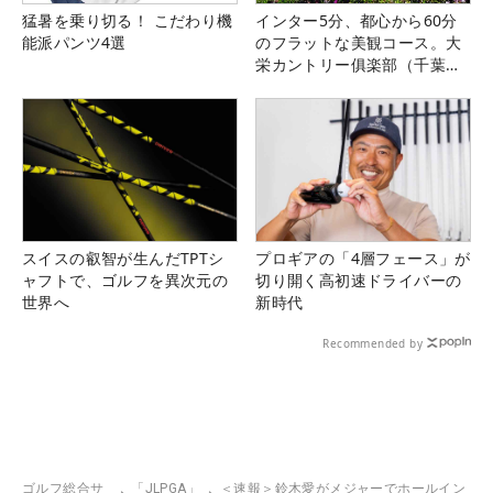
猛暑を乗り切る！ こだわり機
インター5分、都心から60分
能派パンツ4選
のフラットな美観コース。大
栄カントリー俱楽部（千葉
県）
スイスの叡智が生んだTPTシ
プロギアの「4層フェース」が
ャフトで、ゴルフを異次元の
切り開く高初速ドライバーの
世界へ
新時代
Recommended by
ゴルフ総合サ
「JLPGA」
＜速報＞鈴木愛がメジャーでホールイン