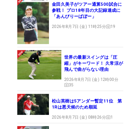
金田久美子がツアー通算500試合に
参戦！ プロ18年目の大記録達成に
「あんびりーばぼー」
2026年8月7日 (金) 11時25分
19
世界の最新スイングは「圧
縮」がキーワード！ 久常涼が
飛んで曲がらない理由
2026年8月7日 (金) 12時00分
35
松山英樹は5アンダー暫定11位 第
1Rは悪天候のため順延
2026年8月7日 (金) 08時26分
1