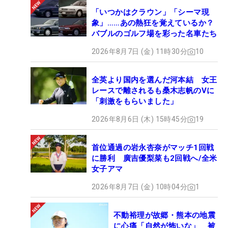
「いつかはクラウン」「シーマ現
象」……あの熱狂を覚えているか？
バブルのゴルフ場を彩った名車たち
2026年8月7日 (金) 11時30分
10
全英より国内を選んだ河本結 女王
レースで離されるも桑木志帆のVに
「刺激をもらいました」
2026年8月6日 (木) 15時45分
19
首位通過の岩永杏奈がマッチ1回戦
に勝利 廣吉優梨菜も2回戦へ/全米
女子アマ
2026年8月7日 (金) 10時04分
1
不動裕理が故郷・熊本の地震
に心痛「自然が怖いな」 被