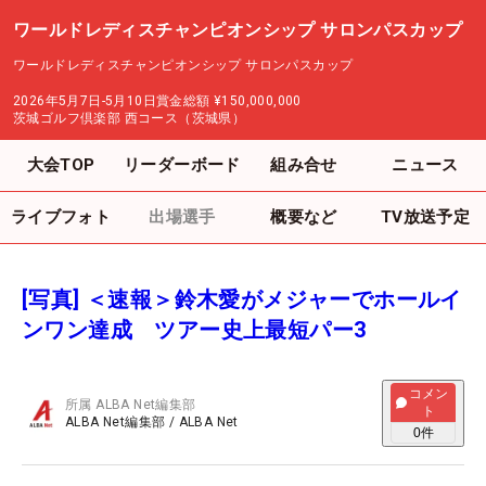
ワールドレディスチャンピオンシップ サロンパスカップ
ワールドレディスチャンピオンシップ サロンパスカップ
2026年5月7日-5月10日
賞金総額
¥150,000,000
茨城ゴルフ倶楽部 西コース（茨城県）
大会TOP
リーダーボード
組み合せ
ニュース
ライブフォト
出場選手
概要など
TV放送予定
[写真] ＜速報＞鈴木愛がメジャーでホールイ
ンワン達成 ツアー史上最短パー3
コメン
所属
ALBA Net編集部
ト
ALBA Net編集部
/
ALBA Net
0
件