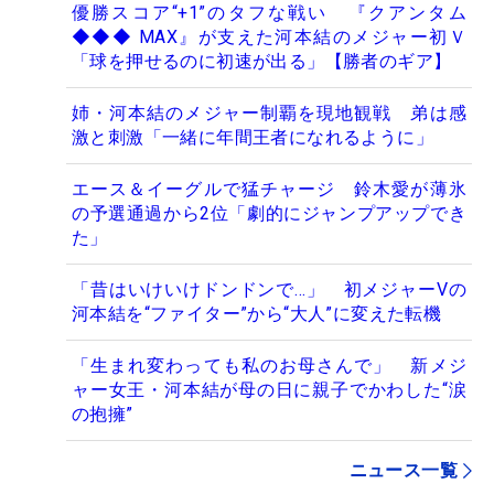
優勝スコア“+1”のタフな戦い 『クアンタム
◆◆◆ MAX』が支えた河本結のメジャー初Ｖ
「球を押せるのに初速が出る」【勝者のギア】
姉・河本結のメジャー制覇を現地観戦 弟は感
激と刺激「一緒に年間王者になれるように」
エース＆イーグルで猛チャージ 鈴木愛が薄氷
の予選通過から2位「劇的にジャンプアップでき
た」
「昔はいけいけドンドンで…」 初メジャーVの
河本結を“ファイター”から“大人”に変えた転機
「生まれ変わっても私のお母さんで」 新メジ
ャー女王・河本結が母の日に親子でかわした“涙
の抱擁”
ニュース一覧