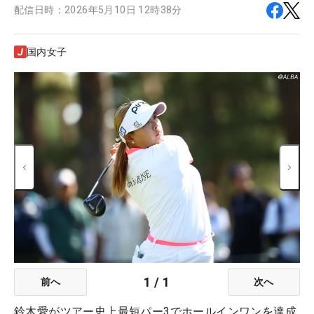
配信日時：
2026年5月10日 12時38分
国内女子
1
/
1
前へ
次へ
鈴木愛がツアー史上最短パー3でホールインワンを達成