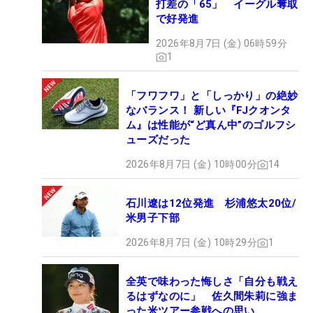
打差の「65」 イーグル奪取
で好発進
2026年8月7日 (金) 06時59分
1
「フワフワ」と「しっかり」の絶妙
なバランス！ 新しい『FJクオンタ
ム』は性能が“ど真ん中”のゴルフシ
ューズだった
2026年8月7日 (金) 10時00分
14
石川遼は12位発進 杉浦悠太20位/
米男子下部
2026年8月7日 (金) 10時29分
1
全英で味わった悔しさ「自分も戦え
るはずなのに」 佐久間朱莉に強ま
った米ツアー参戦への思い