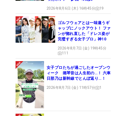
2026年8月6日 (木) 16時45分
19
ゴルフウェアとは一味違うギ
ャップにノックアウト！ ファ
ンが惚れ直した「ドレス姿が
完璧すぎる女子プロ」神10
2026年8月7日 (金) 19時45分
111
女子プロたちが過ごしたオープンウ
ィーク 堀琴音は人生初の…！ 六車
日那乃は新幹線でとんぼ返り…！
2026年8月7日 (金) 11時57分
1