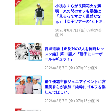
小祝さくらが長岡花火を満
喫 束の間のオフも最後は
「見るってすごく過酷だな
ぁ」【女子ツアーの“ヒトネ
タ”】
2026年8月7日 (金) 09時29分
19
宮里道場【正反対の2人を同時レッ
スン編】第11話／『勝手にローボ
ール&ギュッ！』
2026年8月7日 (金) 07時00分
9
笹生優花主催ジュニアイベントに宮
里美香らが参加「純粋にゴルフを楽
しんでほしい」
2026年8月7日 (金) 07時15分
19