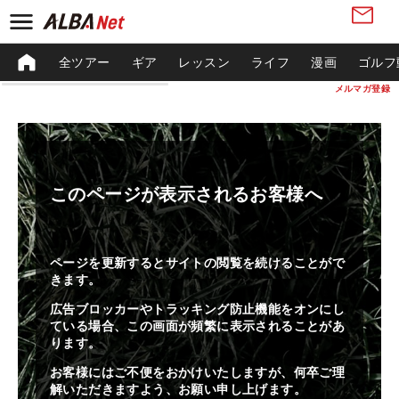
全ツアー
ギア
レッスン
ライフ
漫画
ゴルフ
メルマガ登録
このページが表示されるお客様へ
ページを更新するとサイトの閲覧を続けることがで
きます。
広告ブロッカーやトラッキング防止機能をオンにし
ている場合、この画面が頻繁に表示されることがあ
ります。
お客様にはご不便をおかけいたしますが、何卒ご理
解いただきますよう、お願い申し上げます。