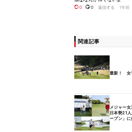
関連記事
最新！ 女
メジャー女
日本勢21
ープン」に