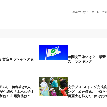
年間女王争いは？ 最新
子暫定リランキング表
ス・ランキング
王4人、初出場は6人
女子プロ“スイング完成度
人が今週の「全米女子オ
ング 岩井姉妹、小祝さ
参戦！ 出場資格は？
田麗央を抑えた1位はだ