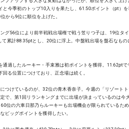
ャンプアップする大きな変動はなかったが、順位を大きく上げ
と今季初のトップ10入りを果たし、61.50ポイント（pt）
、20位から9位に順位を上げた。
ング56位により前半戦戦出場権で戦う笠りつ子は、19位タ
算して累計88.35ptとし、20位に浮上。中盤戦出場を盤石なも
通過したルーキー・手束雅は初ポイントを獲得。11.62ptで
位を下回る位置につけており、正念場は続く。
につけているのが、32位の青木香奈子。今週の「リゾートト
定で、第1回リランキングまでに出場が決まっているのは今
、60位の六車日那乃らルーキーも出場機会が限られているた
うなビッグポイントを獲得したい。