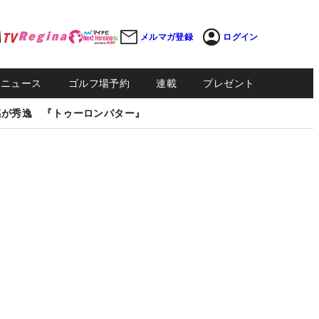
メルマガ登録
ログイン
Sニュース
ゴルフ場予約
連載
プレゼント
感が秀逸 『トゥーロンパター』