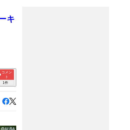
ーキ
コメン
ト
1
件