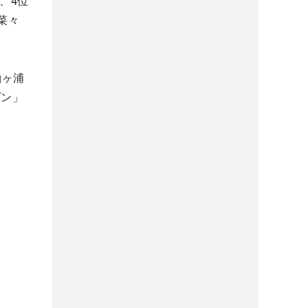
）、4位
菜々
袖ヶ浦
プン」