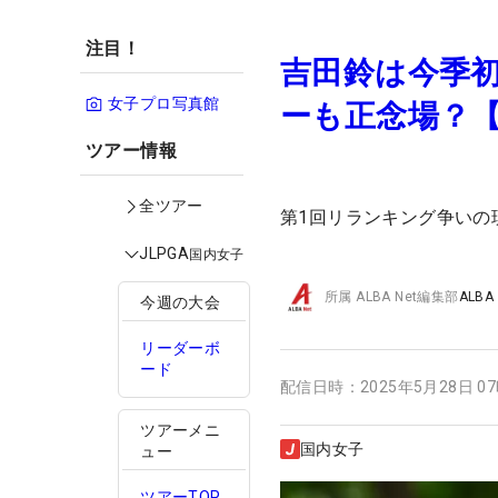
注目！
吉田鈴は今季初
女子プロ写真館
ーも正念場？
ツアー情報
全ツアー
第1回リランキング争いの
JLPGA
国内女子
所属
ALBA Net編集部
ALBA
今週の大会
リーダーボ
ード
配信日時：
2025年5月28日 0
ツアーメニ
国内女子
ュー
ツアーTOP