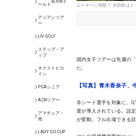
欧州男子
ールド
ルーキーに明暗？ 吉田鈴はト
アジアンツア
ー
LIV GOLF
ステップ・ア
ップ
国内女子ツアーは先週の
た。
ネクストヒロ
イン
【写真】青木香奈子、
PGAシニア
ACNツアー
非シード選手を対象に、Q
度が導入されている。設
アマチュア・
他
が変動。フル出場できる目
LADY GO CUP