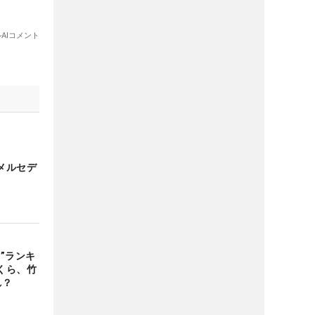
メルセデ
”ランキ
くら、竹
れ？