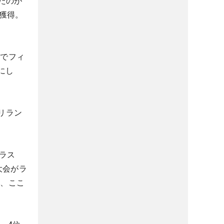
たのが
を獲得。
イでフィ
のにし
リラン
ラス
大会がラ
め、ここ