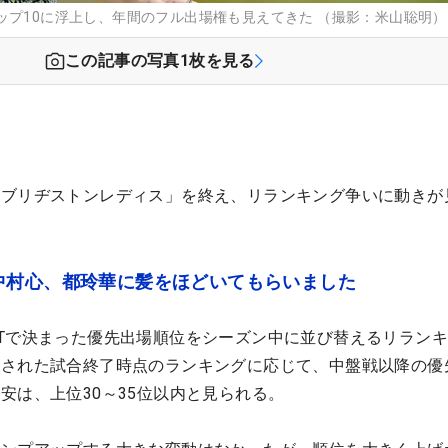
ップ10に浮上し、年間のフル出場権も見えてきた （撮影：米山聡明）
この記事の写真
1
枚を見る
「ブリヂストンレディス」を終え、リランキング争いに動きが
中村心、都玲華に髪をほどいてもらいました
Tで決まった優先出場順位をシーズン中に並び替えるリラン
定された試合終了時点のランキングに応じて、中盤戦以降の優
安は、上位30～35位以内と見られる。