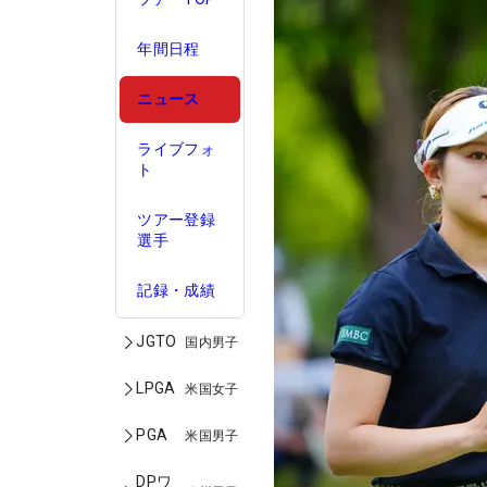
年間日程
ニュース
ライブフォ
ト
ツアー登録
選手
記録・成績
JGTO
国内男子
LPGA
米国女子
PGA
米国男子
DPワ