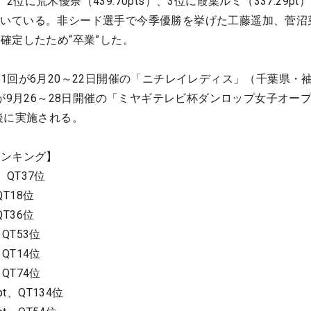
。2位に荒木優奈（439.70pts）、3位に葭葉ルミ（337.29pt
）が続いている。非シード選手で今季優勝を挙げた工藤遥加、菅沼
確定したため“卒業”した。
1回が6月20～22日開催の「ニチレイレディス」（千葉県・
が9月26～28日開催の「ミヤギテレビ杯ダンロップ女子オー
後に実施される。
ランキング】
、QT37位
QT18位
QT36位
、QT53位
、QT14位
、QT74位
t、QT134位