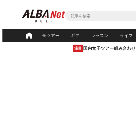
全ツアー
ギア
レッスン
ライフ
国内女子ツアー組み合わせ
注目