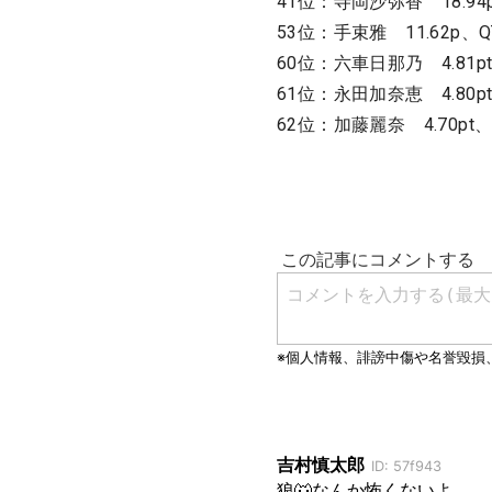
41位：寺岡沙弥香 18.94p
53位：手束雅 11.62p、Q
60位：六車日那乃 4.81pt
61位：永田加奈恵 4.80p
62位：加藤麗奈 4.70pt、