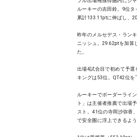
フル出場権獲得圏内にジ
ルーキーの吉田鈴。9位タイ
累計133.11ptに伸ばし
昨年のメルセデス・ランキ
ニッシュ。29.62ptを加
た。
出場4試合目で初めて予選を
キングは53位。QT42
ルーキーでボーダーライン
ト」は主催者推薦で出場予
スト。41位の寺岡沙弥香
で安全圏に浮上できるよ