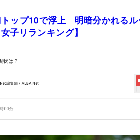
トップ10で浮上 明暗分かれるル
【女子リランキング】
現状は？
 Net編集部
/
ALBA Net
7時00分