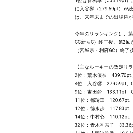
1位は菅楓華（553.19pt）
に入谷響（279.59pt
は、来年末までの出場権が
今年のリランキングは、第
CC新袖C）終了後、第2回
（宮城県・利府GC）終了
【主なルーキーの暫定リ
2位：荒木優奈 439.70pt
4位：入谷響 279.59pt、
9位：吉田鈴 133.11pt 
11位：都玲華 120.67pt
12位：徳永歩 117.83pt
14位：中村心 110.12pt
32位：青木香奈子 33.36p