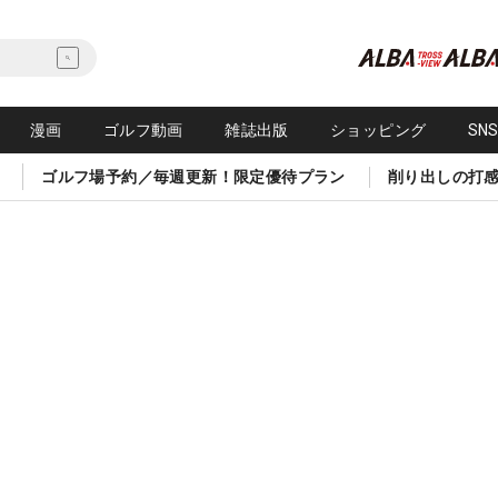
漫画
ゴルフ動画
雑誌出版
ショッピング
SN
ゴルフ場予約／毎週更新！限定優待プラン
削り出しの打