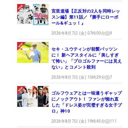
宮里道場【正反対の2人を同時レッ
スン編】第11話／『勝手にローボ
ール&ギュッ！』
2026年8月7日 (金) 07時00分
9
セキ・ユウティンが前髪パッツン
に！ 新ヘアスタイルに「美しすぎ
て怖い」「プロゴルファーには見え
ない」とコメント殺到
2026年8月7日 (金) 15時29分
7
ゴルフウェアとは一味違うギャップ
にノックアウト！ ファンが惚れ直
した「ドレス姿が完璧すぎる女子プ
ロ」神10
2026年8月7日 (金) 19時45分
111