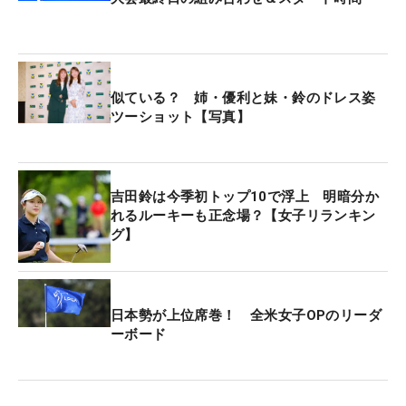
似ている？ 姉・優利と妹・鈴のドレス姿
ツーショット【写真】
吉田鈴は今季初トップ10で浮上 明暗分か
れるルーキーも正念場？【女子リランキン
グ】
日本勢が上位席巻！ 全米女子OPのリーダ
ーボード