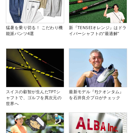
猛暑を乗り切る！ こだわり機
新『TENSEIオレンジ』はドラ
能派パンツ4選
イバーシャフトの“最適解”
スイスの叡智が生んだTPTシ
最新モデル『FJクオンタム』
ャフトで、ゴルフを異次元の
を石井良介プロがチェック
世界へ