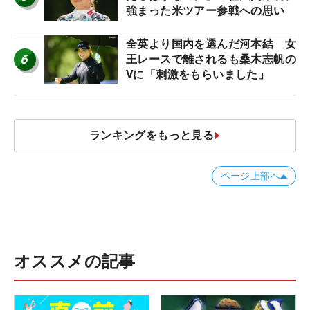
強まった米ツアー参戦への思い
全英より国内を選んだ河本結 女
6
王レースで離されるも桑木志帆の
Vに「刺激をもらいました」
ランキングをもっと見る
ページ上部へ
オススメの記事