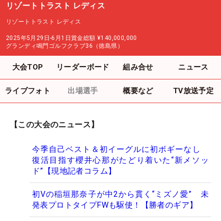
リゾートトラスト レディス
リゾートトラスト レディス
2025年5月29日-6月1日
賞金総額
¥140,000,000
グランディ鳴門ゴルフクラブ36（徳島県）
大会TOP
リーダーボード
組み合せ
ニュース
ライブフォト
出場選手
概要など
TV放送予定
【この大会のニュース】
今季自己ベスト＆初イーグルに初ボギーなし
復活目指す櫻井心那がたどり着いた“新メソッ
ド”【現地記者コラム】
初Vの稲垣那奈子が中2から貫く“ミズノ愛” 未
発表プロトタイプFWも駆使！【勝者のギア】