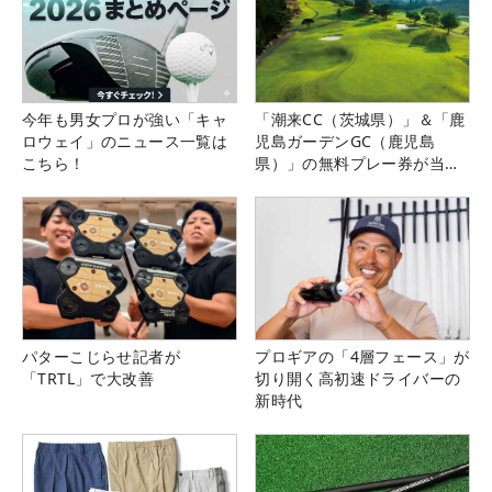
今年も男女プロが強い「キャ
「潮来CC（茨城県）」＆「鹿
ロウェイ」のニュース一覧は
児島ガーデンGC（鹿児島
こちら！
県）」の無料プレー券が当た
る！！
パターこじらせ記者が
プロギアの「4層フェース」が
「TRTL」で大改善
切り開く高初速ドライバーの
新時代