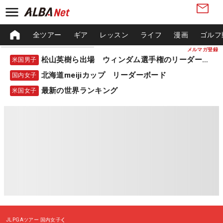
全ツアー
ギア
レッスン
ライフ
漫画
ゴルフ
メルマガ登録
松山英樹ら出場 ウィンダム選手権のリーダーボード
米国男子
北海道meijiカップ リーダーボード
国内女子
最新の世界ランキング
米国女子
JLPGAツアー
国内女子