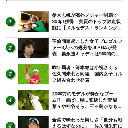
桑木志帆が海外メジャー制覇で
1
800pt獲得 実質のトップ独走状
態に【メルセデス・ランキング番
外編】
不倫問題起こした女子プロゴルフ
2
ァー3人への処分をJLPGAが発
表 栗永遼キャディは9年間の立
ち入り禁止
昨年覇者・河本結は小祝さくら、
3
佐久間朱莉と同組 国内女子ゴル
フ組み合わせ発表
20年前のモデルが静かなブー
4
ム!? 飛ばし屋に変貌した菅沼
菜々や神谷そら、三ヶ島かなも使
う“名器”が人気な理由【ツアープ
ロたちの“飛ばしギア”】
全英で味わった悔しさ「自分も戦
5
えるはずなのに」 佐久間朱莉に