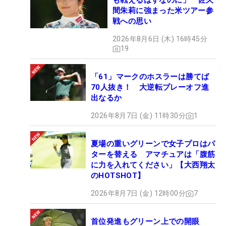
も戦えるはずなのに」 佐久
間朱莉に強まった米ツアー参
戦への思い
2026年8月6日 (木) 16時45分
19
「61」マークのホスラーは勝てば
70人抜き！ 大逆転プレーオフ進
出なるか
2026年8月7日 (金) 11時30分
1
夏場の重いグリーンで女子プロはパ
ターを替える アマチュアは「腹筋
に力を入れてください」【大西翔太
のHOTSHOT】
2026年8月7日 (金) 12時00分
7
首位発進もグリーン上での開眼