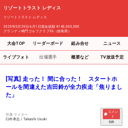
リゾートトラスト レディス
リゾートトラスト レディス
2025年5月29日-6月1日
賞金総額
¥140,000,000
グランディ鳴門ゴルフクラブ36（徳島県）
大会TOP
リーダーボード
組み合せ
ニュース
ライブフォト
出場選手
概要など
TV放送予定
[写真] 走った！ 間に合った！ スタートホ
ールを間違えた吉田鈴が全力疾走「焦りまし
た」
コメン
所属
ライター
ト
臼杵孝志
/
Takashi Usuki
0
件