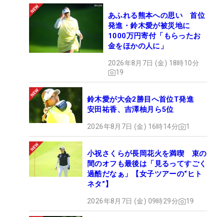
あふれる熊本への思い 首位
発進・鈴木愛が被災地に
1000万円寄付「もらったお
金をほかの人に」
2026年8月7日 (金) 18時10分
19
鈴木愛が大会2勝目へ首位T発進
安田祐香、吉澤柚月ら5位
2026年8月7日 (金) 16時14分
1
小祝さくらが長岡花火を満喫 束の
間のオフも最後は「見るってすごく
過酷だなぁ」【女子ツアーの“ヒト
ネタ”】
2026年8月7日 (金) 09時29分
19