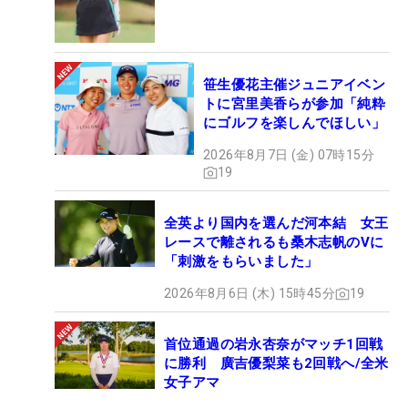
笹生優花主催ジュニアイベン
トに宮里美香らが参加「純粋
にゴルフを楽しんでほしい」
2026年8月7日 (金) 07時15分
19
全英より国内を選んだ河本結 女王
レースで離されるも桑木志帆のVに
「刺激をもらいました」
2026年8月6日 (木) 15時45分
19
首位通過の岩永杏奈がマッチ1回戦
に勝利 廣吉優梨菜も2回戦へ/全米
女子アマ