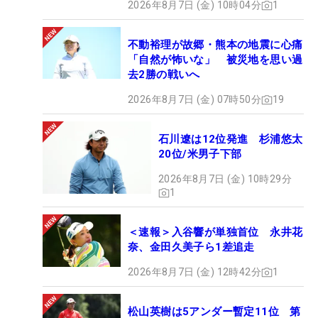
2026年8月7日 (金) 10時04分
1
不動裕理が故郷・熊本の地震に心痛
「自然が怖いな」 被災地を思い過
去2勝の戦いへ
2026年8月7日 (金) 07時50分
19
石川遼は12位発進 杉浦悠太
20位/米男子下部
2026年8月7日 (金) 10時29分
1
＜速報＞入谷響が単独首位 永井花
奈、金田久美子ら1差追走
2026年8月7日 (金) 12時42分
1
松山英樹は5アンダー暫定11位 第