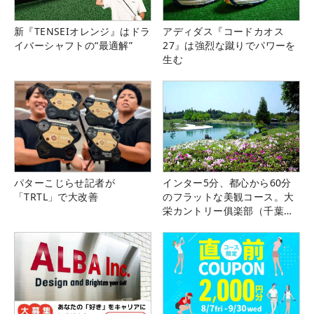
新『TENSEIオレンジ』はドラ
アディダス『コードカオス
イバーシャフトの“最適解”
27』は強烈な蹴りでパワーを
生む
パターこじらせ記者が
インター5分、都心から60分
「TRTL」で大改善
のフラットな美観コース。大
栄カントリー俱楽部（千葉
県）