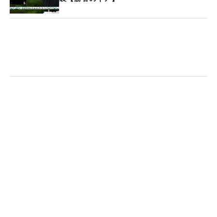
ソン、ウェッジはヨネックス＆本間ゴルフと、計6
メーカーから気に入ったクラブを組み合わせて使用
している。
「こだわりは特にはなくて、まんべんなく色々なメ
ーカーのクラブが入っているので、いいとこ取りが
できている感じです。（6年前の）初優勝の時とウ
ェッジ2本とパターは変わっていません。色々と浮
気もしますが、結局戻ってきてしまいます」（森
田）
「一番の武器はショートゲーム」という森田。ウェ
ッジのロフトピッチが独特だが、「48度が110、50
度が95、57度が80ヤードです。数字はバラバラで
すが、距離は打ち分けられます」と胸を張る。6年
以上も使い慣れきた、ホンマのウェッジは正確だ。