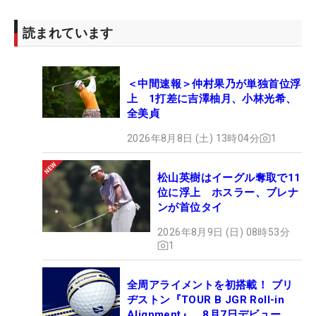
【森田遥の優勝クラブセッティング】
1W：PING G430 MAX（9°N.S.PROレジオフォーミ
読まれています
ュラMB＋R55、45.75㌅）
3W：PING G430 MAX（15°）
＜中間速報＞仲村果乃が単独首位浮
5,7W：PING G410（17.5,20.5°）
上 1打差に吉澤柚月、小林光希、
5,6U：PING G430（26,30°）
全美貞
7I～PW：スリクソンZX5
2026年8月8日 (土) 13時04分
1
GW：ヨネックスEZONE W501（48°）
A,SW：本間ゴルフTOUR WORLD TW-W（50,57°）
松山英樹はイーグル奪取で11
PT：オデッセイPROTYPE ix＃1
位に浮上 ホスラー、ブレナ
BALL：タイトリスト Pro V1x
ンが首位タイ
2026年8月9日 (日) 08時53分
1
全周アライメントを初搭載！ ブリ
ヂストン『TOUR B JGR Roll-in
Alignment』、8月7日デビュー