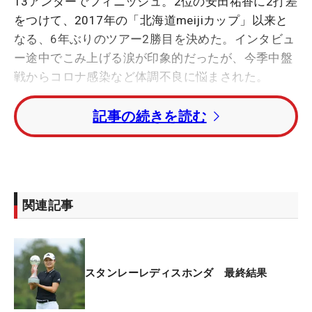
13アンダーでフィニッシュ。2位の安田祐香に2打差
をつけて、2017年の「北海道meijiカップ」以来と
なる、6年ぶりのツアー2勝目を決めた。インタビュ
ー途中でこみ上げる涙が印象的だったが、今季中盤
戦からコロナ感染など体調不良に悩まされた。
記事の続きを読む
その影響で「資生堂レディス」から4大会連続で欠
場したが、復帰した北海道meijiカップから「ミヤギ
テレビ杯ダンロップ女子オープン」まで、5試合連
続を含む7試合の予選落ちを喫するなど、猛暑の影
響も加わり本調子とはほど遠かった。
関連記事
未勝利だった6年間について聞かれても、「今年が
一番しんどかった。夏場はコロナとか（RSウイル
ス）で立て続けに体調を崩しちゃって、体調を戻す
スタンレーレディスホンダ 最終結果
だけでも大変で咳もずっと出ていて。猛暑もあっ
て、今年は大丈夫かなという感じでした。ゴルフは