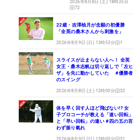
2026年8月8日 (土) 18時25分
72
22歳・吉澤柚月が念願の初優勝
「全英の桑木さんから刺激を」
2026年8月9日 (日) 13時53分
1
スライスが止まらない人へ！ 全英
女王・桑木志帆は切り返しで「左ヒ
ザ」を先に動かしていた #優勝者
のスイング
2026年8月8日 (土) 12時00分
32
体を早く回す人ほど飛ばない!? 女
子プロコーチが教える「速い回転」
と「早い回転」の違い #四の五の言
わず振り氣れ
2026年8月9日 (日) 12時00分
31