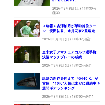
BITER LIGHT
MAGICLACE』、8月8日デビ
2026年8月8日 (土) 11時30分
ュー
30
＜速報＞吉澤柚月が単独首位ター
ン 安田祐香、永井花奈2差追走
2026年8月9日 (日) 11時32分
1
全米女子アマチュアゴルフ選手権
決勝マッチプレーの成績
2026年8月9日 (日) 17時26分
1
話題の新作を抑えて『G440 K』が
首位 “10Ｋ”人気は未だに継続中 #
週間ギアランキング
2026年8月8日 (土) 18時00分
11