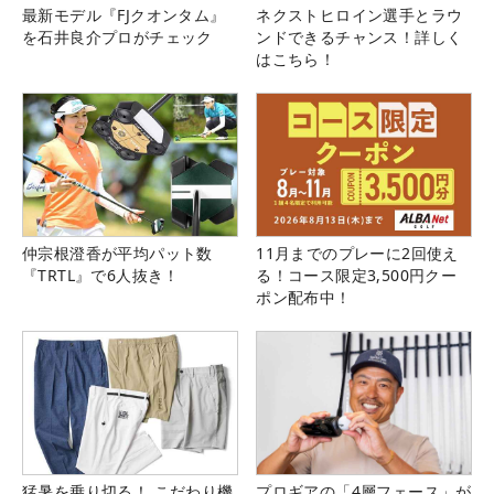
最新モデル『FJクオンタム』
ネクストヒロイン選手とラウ
を石井良介プロがチェック
ンドできるチャンス！詳しく
はこちら！
仲宗根澄香が平均パット数
11月までのプレーに2回使え
『TRTL』で6人抜き！
る！コース限定3,500円クー
ポン配布中！
猛暑を乗り切る！ こだわり機
プロギアの「4層フェース」が