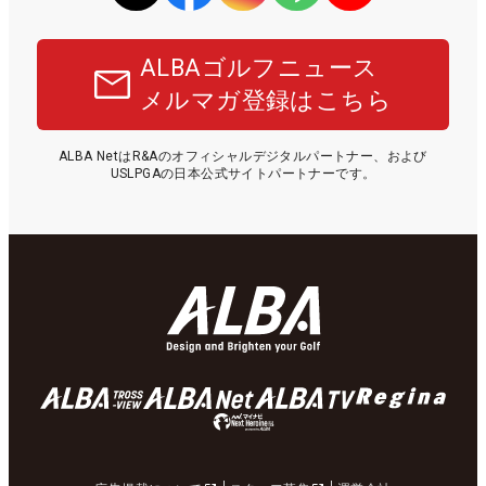
ALBAゴルフニュース
メルマガ登録はこちら
ALBA NetはR&Aのオフィシャルデジタルパートナー、および
USLPGAの日本公式サイトパートナーです。