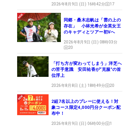
2026年8月9日 (日) 16時42分
17
同郷・桑木志帆は「雲の上の
存在」 小林光希が全英女王
のキャディとツアー初Vへ
2026年8月9日 (日) 08時03分
20
「打ち方が変わってしまう」洋芝へ
の苦手意識 安田祐香が“克服”の首
位浮上
2026年8月8日 (土) 18時49分
20
2組7名以上のプレーに使える！対
象コース限定4,000円分クーポン配
布中！
2026年8月9日 (日) 06時00分
1