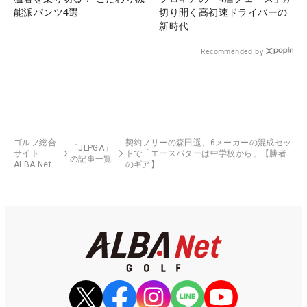
能派パンツ4選
切り開く高初速ドライバーの
新時代
Recommended by
ゴルフ総合
契約フリーの森田遥、6メーカーの混成セッ
「JLPGA」
サイト
トで「エースパターは中学校から」【勝者
の記事一覧
ALBA Net
のギア】