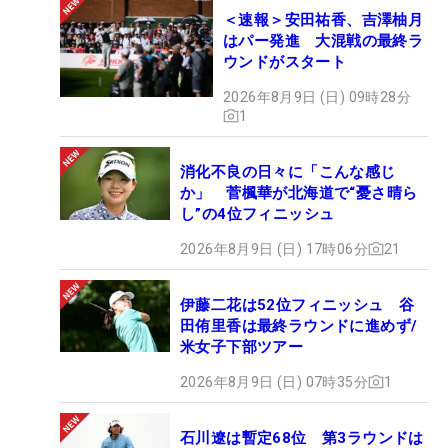
＜速報＞安田祐香、吉澤柚月
はパー発進 大混戦の最終ラ
ウンドがスタート
2026年8月9日 (日) 09時28分
1
消化不良の日々に「こんな感じ
か」 菅楓華が北海道で“憂さ晴ら
し”の4位フィニッシュ
2026年8月9日 (日) 17時06分
21
伊藤二花は52位フィニッシュ 谷
田侑里香は最終ラウンドに進めず/
米女子下部ツアー
2026年8月9日 (日) 07時35分
1
石川遼は暫定68位 第3ラウンドは