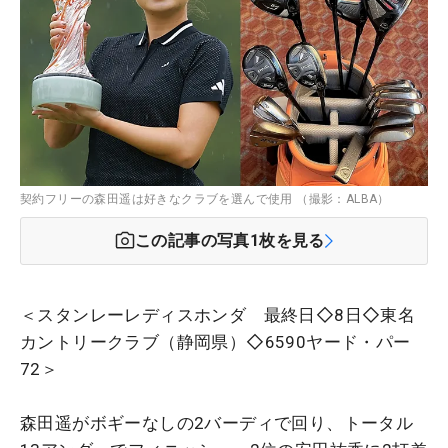
契約フリーの森田遥は好きなクラブを選んで使用 （撮影：ALBA）
この記事の写真
1
枚を見る
＜スタンレーレディスホンダ 最終日◇8日◇東名
カントリークラブ（静岡県）◇6590ヤード・パー
72＞
森田遥がボギーなしの2バーディで回り、トータル