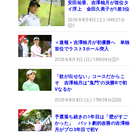
安田祐香、吉澤柚月が首位タ
イ浮上 金田久美子が1差3位
2026年8月8日 (土) 16時21分
1
＜速報＞吉澤柚月が初優勝へ 単独
首位でラスト3ホール突入
2026年8月9日 (日) 13時04分
1
「欲が出せない」コースだからこ
そ 吉澤柚月は“鬼門”の決勝Rで初
Vなるか
2026年8月8日 (土) 17時58分
20
予選落ち続きの1年目は「壁がすご
かった」 パット劇的改善の吉澤柚
月がプロ3年目で初V