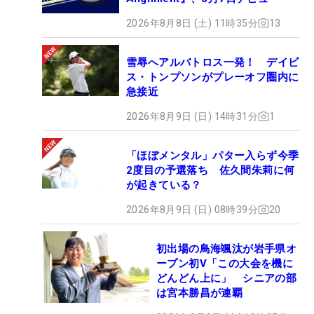
2026年8月8日 (土) 11時35分
13
雪辱へアルバトロス一発！ デイビ
ス・トンプソンがプレーオフ圏内に
急接近
2026年8月9日 (日) 14時31分
1
「ほぼメンタル」パター入らず今季
2度目の予選落ち 佐久間朱莉に何
が起きている？
2026年8月9日 (日) 08時39分
20
初出場の鳥海颯汰が岩手県オ
ープン初V「この大会を機に
どんどん上に」 シニアの部
は宮本勝昌が連覇