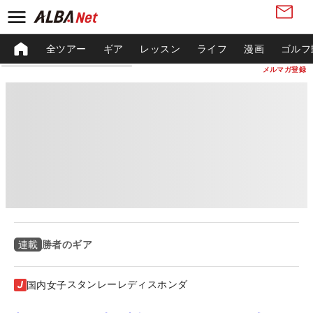
全ツアー
ギア
レッスン
ライフ
漫画
ゴルフ
メルマガ登録
勝者のギア
連載
スタンレーレディスホンダ
国内女子