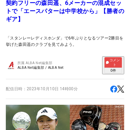
契約フリーの森田遥、6メーカーの混成セッ
トで「エースパターは中学校から」【勝者の
ギア】
「スタンレーレディスホンダ」で6年ぶりとなるツアー2勝目を
挙げた森田遥のクラブを見てみよう。
コメン
所属
ALBA Net編集部
ト
ALBA Net編集部
/
ALBA Net
0
件
配信日時：
2023年10月10日 14時00分