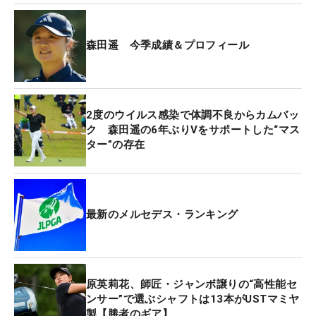
年齢を問わず今は若い選手も勢いがあっていいんで
すけど、上田桃子さんだったり、そういう世代を見
森田遥 今季成績＆プロフィール
て私も頑張らなければいけないと自分を一生懸命に
鼓舞していました」と、気持ちを入れ直した。
そんな中でも今季の1ラウンドあたりの平均パット
2度のウイルス感染で体調不良からカムバッ
は「28.5938」の5位と好調で、最終日も絶妙なタッ
ク 森田遥の6年ぶりVをサポートした“マス
ター”の存在
チで何度もカップをかすめた。エースパターのオデ
ッセイ『プロタイプix ＃1』の使用歴は長い。「中
学校から使っていて、かなり長いですね。今のエー
スパターも感覚が悪くなると違うパターに変えて新
最新のメルセデス・ランキング
鮮味を出したりしますが、結局、一周まわって戻っ
てきますね」。
また、クラブ契約フリーの森田は、ウッドはPINGの
原英莉花、師匠・ジャンボ譲りの“高性能セ
『G430』と『G410』が中心で、アイアンはスリク
ンサー”で選ぶシャフトは13本がUSTマミヤ
製【勝者のギア】