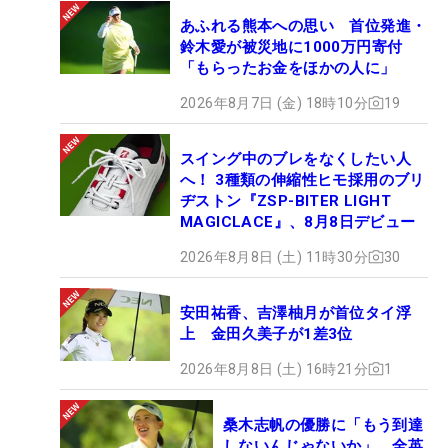
あふれる熊本への思い 首位発進・
鈴木愛が被災地に1000万円寄付
「もらったお金をほかの人に」
2026年8月7日 (金) 18時10分
19
スイング中のブレをなくしたい人
へ！ 3種類の伸縮性ヒモ採用のブリ
ヂストン『ZSP-BITER LIGHT
MAGICLACE』、8月8日デビュー
2026年8月8日 (土) 11時30分
30
安田祐香、吉澤柚月が首位タイ浮
上 金田久美子が1差3位
2026年8月8日 (土) 16時21分
1
桑木志帆の優勝に「もう到達
しないんじゃないか」 全英