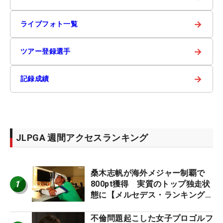
→
ライブフォト一覧
→
ツアー登録選手
→
記録成績
JLPGA 週間アクセスランキング
桑木志帆が海外メジャー制覇で
1
800pt獲得 実質のトップ独走状
態に【メルセデス・ランキング番
外編】
不倫問題起こした女子プロゴルフ