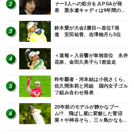
2
ァー3人への処分をJLPGAが発
表 栗永遼キャディは9年間の立
ち入り禁止
鈴木愛が大会2勝目へ首位T発
3
進 安田祐香、吉澤柚月ら5位
＜速報＞入谷響が単独首位 永井
4
花奈、金田久美子ら1差追走
昨年覇者・河本結は小祝さくら、
5
佐久間朱莉と同組 国内女子ゴル
フ組み合わせ発表
20年前のモデルが静かなブー
6
ム!? 飛ばし屋に変貌した菅沼
菜々や神谷そら、三ヶ島かなも使
う“名器”が人気な理由【ツアープ
ロたちの“飛ばしギア”】