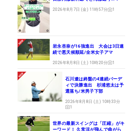
2026年8月7日 (金) 11時57分
1
岩永杏奈が16強進出 大会は3日連
続で悪天候順延/全米女子アマ
2026年8月8日 (土) 10時20分
1
石川遼は終盤の4連続バーデ
ィで決勝進出 杉浦悠太は予
選落ち/米男子下部
2026年8月8日 (土) 10時33分
1
世界の最新スイングは「圧縮」がキ
ーワード！ 久常涼が飛んで曲がら