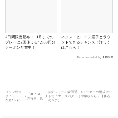
4日間限定配布！11月までの
ネクストヒロイン選手とラウ
プレーに2回使える1,500円分
ンドできるチャンス！詳しく
クーポン配布中！
はこちら！
Recommended by
ゴルフ総合
契約フリーの森田遥、6メーカーの混成セッ
「JLPGA」
サイト
トで「エースパターは中学校から」【勝者
の写真一覧
ALBA Net
のギア】