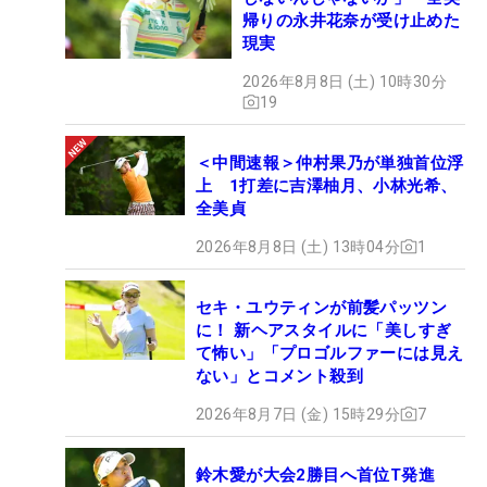
帰りの永井花奈が受け止めた
現実
2026年8月8日 (土) 10時30分
19
＜中間速報＞仲村果乃が単独首位浮
上 1打差に吉澤柚月、小林光希、
全美貞
2026年8月8日 (土) 13時04分
1
セキ・ユウティンが前髪パッツン
に！ 新ヘアスタイルに「美しすぎ
て怖い」「プロゴルファーには見え
ない」とコメント殺到
2026年8月7日 (金) 15時29分
7
鈴木愛が大会2勝目へ首位T発進