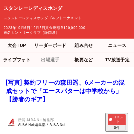
スタンレーレディスホンダ
スタンレーレディスホンダゴルフトーナメント
2023年10月6日-10月8日
賞金総額
¥120,000,000
東名カントリークラブ（静岡県）
大会TOP
リーダーボード
組み合せ
ニュース
ライブフォト
出場選手
概要など
TV放送予定
[写真] 契約フリーの森田遥、6メーカーの混
成セットで「エースパターは中学校から」
【勝者のギア】
コメン
所属
ALBA Net編集部
ト
ALBA Net編集部
/
ALBA Net
0
件