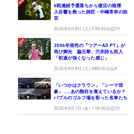
6戦連続予選落ちから復活の狼煙
入谷響を救った師匠・中嶋常幸の助
言
2026年8月8日 (土) 07時45分
19
2006年発売の『ツアーAD PT』が
再び脚光 脇元華、穴井詩も投入
「初速が強くなった感じ」
2026年8月8日 (土) 08時56分
4
「いつかはクラウン」「シーマ現
象」……あの熱狂を覚えているか？
バブルのゴルフ場を彩った名車たち
2026年8月7日 (金) 11時30分
10