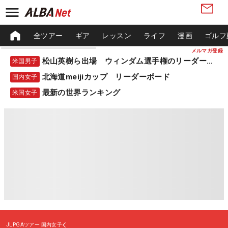
全ツアー
ギア
レッスン
ライフ
漫画
ゴルフ
メルマガ登録
松山英樹ら出場 ウィンダム選手権のリーダーボード
米国男子
北海道meijiカップ リーダーボード
国内女子
最新の世界ランキング
米国女子
JLPGAツアー
国内女子