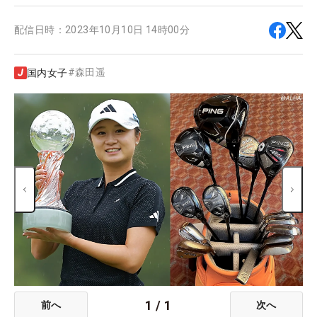
配信日時：
2023年10月10日 14時00分
#
森田遥
国内女子
1
/
1
前へ
次へ