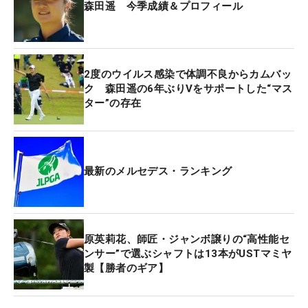
森田遥 今季成績＆プロフィール
2度のウイルス感染で体調不良からカムバッ
ク 森田遥の6年ぶりVをサポートした“マス
ター”の存在
最新のメルセデス・ランキング
原英莉花、師匠・ジャンボ譲りの“高性能セ
ンサー”で選ぶシャフトは13本がUSTマミヤ
製【勝者のギア】