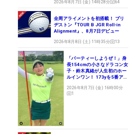
2026年8月7日 (金) 14時28分
64
全周アライメントを初搭載！ ブリ
ヂストン『TOUR B JGR Roll-in
Alignment』、8月7日デビュー
2026年8月8日 (土) 11時35分
13
「パーティーしようぜ！」身
長154cmの小さなドラコン女
子・鈴木真緒が人生初のホー
ルインワン！ 173yを5番アイ
アンで会心のショット
2026年8月7日 (金) 16時00分
1