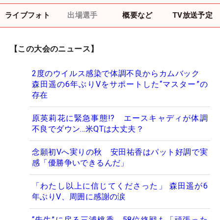
ライブフォト
出場選手
概要など
TV放送予定
【この大会のニュース】
2度のウイルス感染で体調不良からカムバック
森田遥の6年ぶりVをサポートした“マスター”の
存在
原英莉花に緊急事態!? エースキャディが体調
不良でダウン…米QTは大丈夫？
念願初Vへ実りの秋 安田祐香はパット好調で実
感「優勝争いできるんだ」
「わたし以上に信じてくださった」 森田遥が6
年ぶりV、周囲に感謝の涙
“先生”に戻る三浦桃香 58位終戦も「頑張った