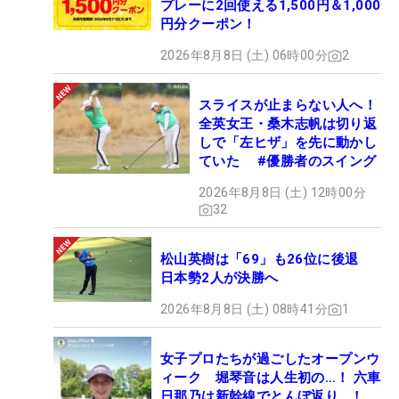
プレーに2回使える1,500円＆1,000
円分クーポン！
2026年8月8日 (土) 06時00分
2
スライスが止まらない人へ！
全英女王・桑木志帆は切り返
しで「左ヒザ」を先に動かし
ていた #優勝者のスイング
2026年8月8日 (土) 12時00分
32
松山英樹は「69」も26位に後退
日本勢2人が決勝へ
2026年8月8日 (土) 08時41分
1
女子プロたちが過ごしたオープンウ
ィーク 堀琴音は人生初の…！ 六車
日那乃は新幹線でとんぼ返り…！