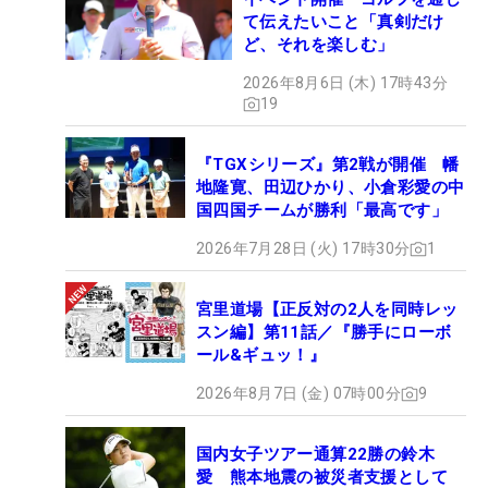
て伝えたいこと「真剣だけ
ど、それを楽しむ」
2026年8月6日 (木) 17時43分
19
『TGXシリーズ』第2戦が開催 幡
地隆寛、田辺ひかり、小倉彩愛の中
国四国チームが勝利「最高です」
2026年7月28日 (火) 17時30分
1
宮里道場【正反対の2人を同時レッ
スン編】第11話／『勝手にローボ
ール&ギュッ！』
2026年8月7日 (金) 07時00分
9
国内女子ツアー通算22勝の鈴木
愛 熊本地震の被災者支援として