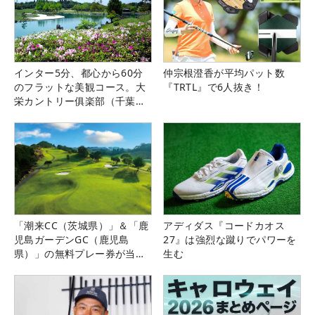
インター5分、都心から60分
仲宗根澄香が平均パット数
のフラットな美観コース。大
『TRTL』で6人抜き！
栄カントリー俱楽部（千葉
県）
「潮来CC（茨城県）」＆「鹿
アディダス『コードカオス
児島ガーデンGC（鹿児島
27』は強烈な蹴りでパワーを
県）」の無料プレー券が当た
生む
る！！