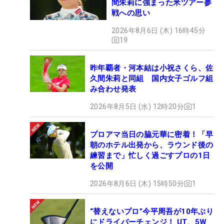
間朱莉に強まった米ツアー参
戦への思い
2026年8月6日 (木) 16時45分
19
昨年覇者・河本結は小祝さくら、佐
久間朱莉と同組 国内女子ゴルフ組
み合わせ発表
2026年8月5日 (水) 12時20分
1
プロアマ当日の脇元華に密着！「早
朝のホテル出発から、ラウンド後の
練習まで」忙しく過ごすプロの1日
を公開
2026年8月6日 (木) 15時50分
1
“替えないプロ”今平周吾が10年ぶり
にドライバーチェンジ！ UT、5W