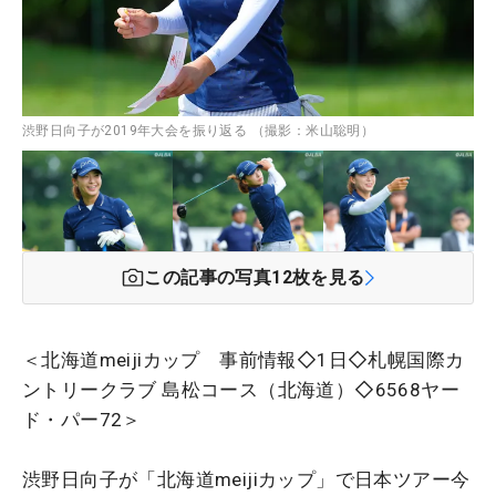
渋野日向子が2019年大会を振り返る （撮影：米山聡明）
この記事の写真
12
枚を見る
＜北海道meijiカップ 事前情報◇1日◇札幌国際カ
ントリークラブ 島松コース（北海道）◇6568ヤー
ド・パー72＞
渋野日向子が「北海道meijiカップ」で日本ツアー今