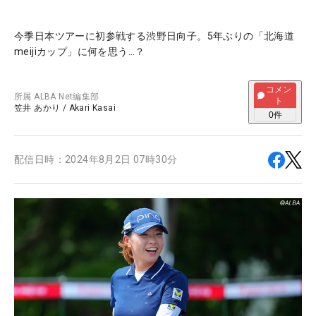
今季日本ツアーに初参戦する渋野日向子。5年ぶりの「北海道
meijiカップ」に何を思う…？
コメン
所属
ALBA Net編集部
ト
笠井 あかり
/
Akari Kasai
0
件
配信日時：
2024年8月2日 07時30分