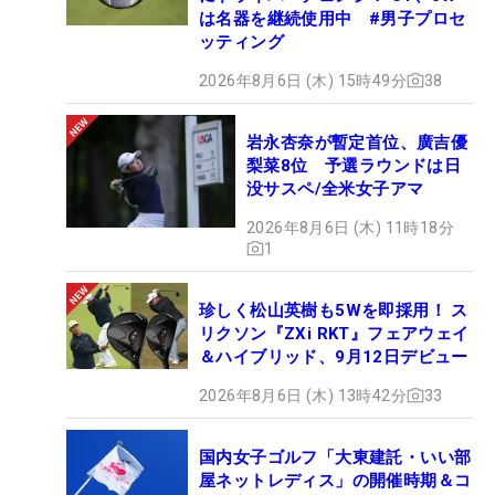
は名器を継続使用中 #男子プロセ
ッティング
2026年8月6日 (木) 15時49分
38
岩永杏奈が暫定首位、廣吉優
梨菜8位 予選ラウンドは日
没サスペ/全米女子アマ
2026年8月6日 (木) 11時18分
1
珍しく松山英樹も5Wを即採用！ ス
リクソン『ZXi RKT』フェアウェイ
＆ハイブリッド、9月12日デビュー
2026年8月6日 (木) 13時42分
33
国内女子ゴルフ「大東建託・いい部
屋ネットレディス」の開催時期＆コ