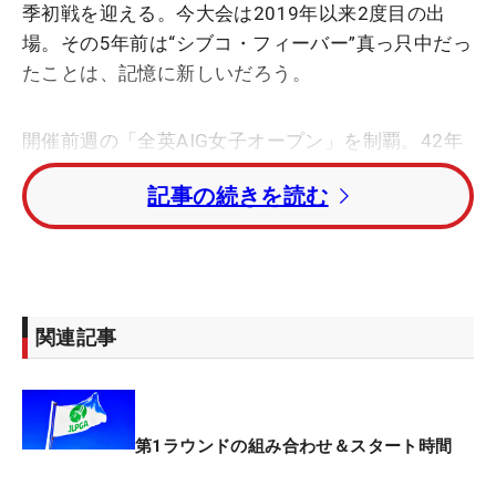
季初戦を迎える。今大会は2019年以来2度目の出
場。その5年前は“シブコ・フィーバー”真っ只中だっ
たことは、記憶に新しいだろう。
開催前週の「全英AIG女子オープン」を制覇。42年
ぶりに誕生した女子メジャーチャンピオンが“凱旋出
記事の続きを読む
場”するとなれば、大フィーバーになることは当然だ
った。全英を終えて帰国すると、分刻みのスケジュ
ールをこなし、開幕前日には「（疲れは）ありま
す。ずっと眠い感じで、（疲労感が）昨日までとあ
まり変わりません」と話すほど。50社近い報道陣が
関連記事
集結し、混乱を避けるために規制も行われた。
そんななか、連日疲れを口にしながらも、スマイリ
ング・シンデレラは3日間を完走。ファンからの大
第1ラウンドの組み合わせ＆スタート時間
声援を受けながら千両役者ぶりを発揮し、トータル