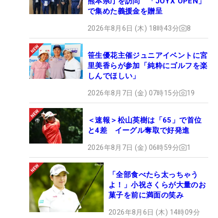
熊本県庁を訪問 「JOYX OPEN」
で集めた義援金を贈呈
2026年8月6日 (木) 18時43分
8
笹生優花主催ジュニアイベントに宮
里美香らが参加「純粋にゴルフを楽
しんでほしい」
2026年8月7日 (金) 07時15分
19
＜速報＞松山英樹は「65」で首位
と4差 イーグル奪取で好発進
2026年8月7日 (金) 06時59分
1
「全部食べたら太っちゃう
よ！」小祝さくらが大量のお
菓子を前に満面の笑み
2026年8月6日 (木) 14時09分