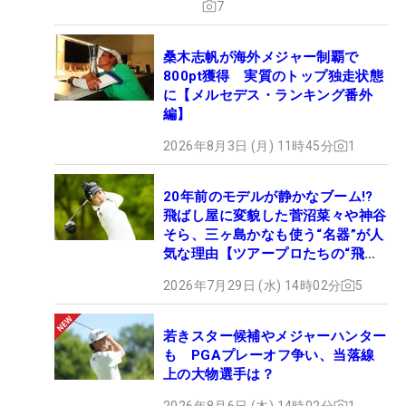
7
桑木志帆が海外メジャー制覇で
800pt獲得 実質のトップ独走状態
に【メルセデス・ランキング番外
編】
2026年8月3日 (月) 11時45分
1
20年前のモデルが静かなブーム!?
飛ばし屋に変貌した菅沼菜々や神谷
そら、三ヶ島かなも使う“名器”が人
気な理由【ツアープロたちの“飛ば
しギア”】
2026年7月29日 (水) 14時02分
5
若きスター候補やメジャーハンター
も PGAプレーオフ争い、当落線
上の大物選手は？
2026年8月6日 (木) 14時02分
1