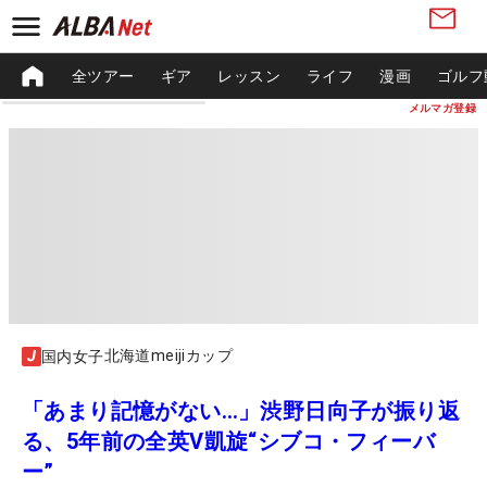
全ツアー
ギア
レッスン
ライフ
漫画
ゴルフ
メルマガ登録
北海道meijiカップ
国内女子
「あまり記憶がない…」渋野日向子が振り返
る、5年前の全英V凱旋“シブコ・フィーバ
ー”