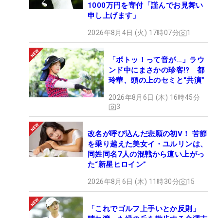
1000万円を寄付「謹んでお見舞い
申し上げます」
2026年8月4日 (火) 17時07分
1
「ボトッ！って音が…」ラウ
ンド中にまさかの珍客!? 都
玲華、頭の上のセミと“共演”
2026年8月6日 (木) 16時45分
3
改名が呼び込んだ悲願の初V！ 苦節
を乗り越えた美女イ・ユルリンは、
同姓同名7人の混戦から這い上がっ
た“新星ヒロイン”
2026年8月6日 (木) 11時30分
15
「これでゴルフ上手いとか反則」