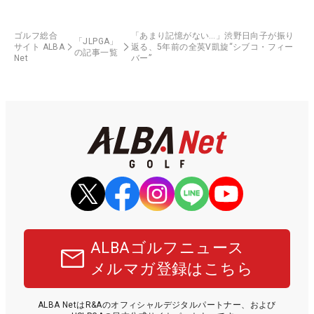
ゴルフ総合
「あまり記憶がない…」渋野日向子が振り
「JLPGA」
サイト ALBA
返る、5年前の全英V凱旋“シブコ・フィー
の記事一覧
Net
バー”
ALBAゴルフニュース
メルマガ登録はこちら
ALBA NetはR&Aのオフィシャルデジタルパートナー、および