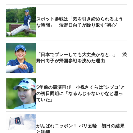
4アンダー・13位タイで終えた。
「5年前は全英から帰国しての試合だった。そのと
スポット参戦は「気を引き締められるよう
きは自分のなかでも忙しいというか、いろいろと変
な時間」 渋野日向子が繰り返す“初心”
わった段階だったので、あまり記憶がないんですけ
ど…」。当時のフィーバーを、5年越しにこう振り返
った。ガラリと変わった環境の変化を受け入れるこ
「日本でプレーしても大丈夫かなと…」 渋
とに精一杯だった様子だ。
野日向子が帰国参戦を決めた理由
そして「大切な試合なので、この試合に出させてい
ただけるとなったときはありがたいと思いました」
5年前の競演再び 小祝さくらは“シブコ”と
と続ける。「全米女子オープン」で2位に入ったこ
の初日同組に「なるんじゃないかなと思っ
とをきっかけに、一時帰国のタイミングも重なっ
ていた」
て、このmeijiカップに戻ってくることができたのは
喜びだ。
がんばれニッポン！ パリ五輪 初日の結果
今回はフランスでの海外メジャー「アムンディ・エ
と詳細