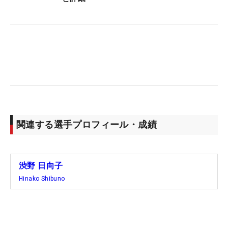
ビアン選手権」から北米、カナダ、北海道という時
差もともなう4連戦。「本調子とは思えない」とい
うのが本音でもある。それでも「なかなか難しいな
とは思っていますけど、そのなかでも頑張っている
選手もいますし、それを言い訳にできないので、ち
ょっとずつ取り戻していきたい」と意気込みは十分
だ。
初日は小祝さくら、吉本ひかるの黄金世代組でプレ
関連する選手プロフィール・成績
ー。3週間後に聖地・セントアンドリュースで行わ
れる全英の出場権を持つメンバーでもある。「すご
く楽しみにしていましたし、ふたりとも調子がいい
渋野 日向子
と思うので、自分に取り入れられるものがあるんじ
Hinako Shibuno
ゃないかなと思う。自分のプレーに徹底しながらも
勉強したり、盛り上げられるように楽しんでできた
ら」。北海道で再び旋風を巻き起こしたい。（文・
笠井あかり）